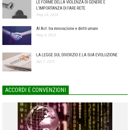
LE FORME DELLA VIOLENZA DI GENERE E
L’IMPORTANZA DI FARE RETE
COLLABORA CON NOI
Mag 28, 2026
ECONOMIA
AI Act: tra innovazione e diritti umani
CORPORATE SOCIAL RESPONSIBILITY
Mag 6, 2025
ECONOMIA DELL’ARTE
INTERNAZIONALIZZAZIONE
LA LEGGE SUL DIVORZIO E LA SUA EVOLUZIONE
Apr 7, 2025
HUMAN RESOURCES
RISORSE UMANE
MARKETING
ACCORDI E CONVENZIONI
TREASURY IN FINANCIAL SERVICES
RISK MANAGEMENT
SVILUPPO SOSTENIBILE
PERSONA E CITTÀ