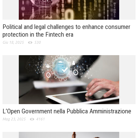
L’UMANISTA
DIRITTO
Political and legal challenges to enhance consumer
DIRITTO PENALE D’IMPRESA
protection in the Fintech era
Giu 18, 2025
530
DIRITTO DEL LAVORO
DIRITTO DEL WEB
DIRITTO DELLE IMPRESE IN CRISI
CRIMINOLOGIA E CRIMINALISTICA
SICUREZZA SUL LAVORO
FISCO
L’Open Government nella Pubblica Amministrazione
DIRITTO TRIBUTARIO
Mag 23, 2025
4161
FISCALITÀ INTERNAZIONALE
TAX RISK MANAGEMENT