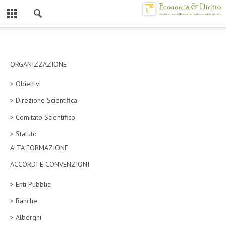
Chiuso
HOME
CHI SIAMO
ORGANIZZAZIONE
> Obiettivi
MISSION
> Direzione Scientifica
CONTATTI
> Comitato Scientifico
CENTRO STUDI
> Statuto
ALTA FORMAZIONE
ATTO COSTITUTIVO E STATUTO
ACCORDI E CONVENZIONI
ORGANIZZAZIONE
> Enti Pubblici
OBIETTIVI
> Banche
DIREZIONE SCIENTIFICA
> Alberghi
ALTA FORMAZIONE