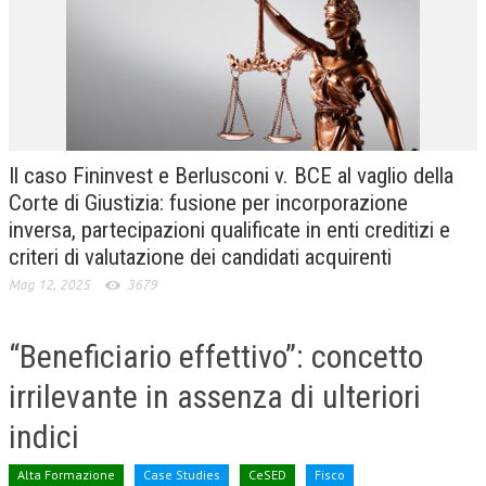
CRIMINOLOGIA TRIBUTARIA
CFC E PARADISI FISCALI
TRANSFER PRICING
PRASSI
Il caso Fininvest e Berlusconi v. BCE al vaglio della
AMMINISTRATIVA
Corte di Giustizia: fusione per incorporazione
inversa, partecipazioni qualificate in enti creditizi e
TRIBUTARIA
criteri di valutazione dei candidati acquirenti
GIURISPRUDENZA
Mag 12, 2025
3679
EUROPEA
“Beneficiario effettivo”: concetto
COSTITUZIONALE
irrilevante in assenza di ulteriori
CIVILE
indici
TRIBUTARIA
PENALE
Alta Formazione
Case Studies
CeSED
Fisco