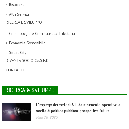
> Ristoranti
CORSI CE.S.E.D.
> Altri Servizi
ARCHIVIO CORSI 2015
RICERCA E SVILUPPO
DIVENTA SOCIO
> Criminologia e Criminalistica Tributaria
BROCHURE CE.S.E.D.
> Economia Sostenibile
> Smart City
LA RIVISTA
DIVENTA SOCIO Ce.S.E.D.
LA RIVISTA
CONTATTI
COMITATO SCIENTIFICO
COMITATO EDITORIALE
RICERCA & SVILUPPO
REDAZIONE
L’impiego dei metodi A.I., da strumento operativo a
PEER REVIEW
scelta di politica pubblica: prospettive future
Mag 28, 2026
CODICE ETICO
AUTORI