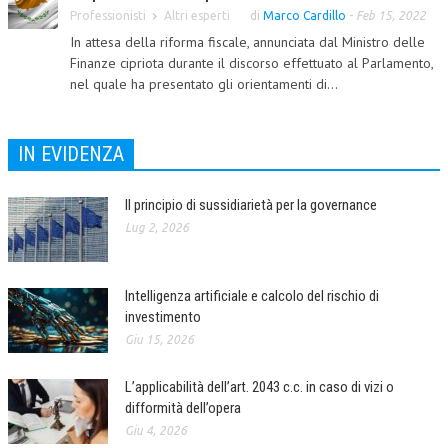
Professionisti
Altri esperti
di
Marco Cardillo
-
Feb 15, 2022
COLLABORA CON NOI
In attesa della riforma fiscale, annunciata dal Ministro delle
Finanze cipriota durante il discorso effettuato al Parlamento,
ECONOMIA
nel quale ha presentato gli orientamenti di...
CORPORATE SOCIAL RESPONSIBILITY
ECONOMIA DELL’ARTE
IN EVIDENZA
INTERNAZIONALIZZAZIONE
Il principio di sussidiarietà per la governance
HUMAN RESOURCES
Lug 2, 2026
RISORSE UMANE
Intelligenza artificiale e calcolo del rischio di
MARKETING
investimento
TREASURY IN FINANCIAL SERVICES
Giu 15, 2026
RISK MANAGEMENT
L’applicabilità dell’art. 2043 c.c. in caso di vizi o
SVILUPPO SOSTENIBILE
difformità dell’opera
Giu 4, 2026
PERSONA E CITTÀ