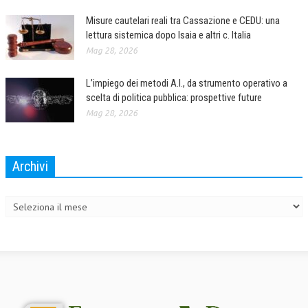
Misure cautelari reali tra Cassazione e CEDU: una
L’UMANISTA
lettura sistemica dopo Isaia e altri c. Italia
DIRITTO
Mag 28, 2026
DIRITTO PENALE D’IMPRESA
L’impiego dei metodi A.I., da strumento operativo a
scelta di politica pubblica: prospettive future
DIRITTO DEL LAVORO
Mag 28, 2026
DIRITTO DEL WEB
DIRITTO DELLE IMPRESE IN CRISI
Archivi
CRIMINOLOGIA E CRIMINALISTICA
Archivi
SICUREZZA SUL LAVORO
FISCO
DIRITTO TRIBUTARIO
FISCALITÀ INTERNAZIONALE
TAX RISK MANAGEMENT