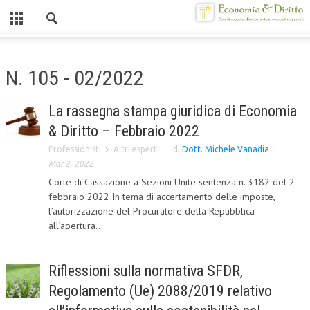
Chiuso
HOME
N. 105 - 02/2022
CHI SIAMO
La rassegna stampa giuridica di Economia
MISSION
& Diritto – Febbraio 2022
CONTATTI
Professionisti
Altri esperti
di
Dott. Michele Vanadia
-
Mar 2, 2022
CENTRO STUDI
Corte di Cassazione a Sezioni Unite sentenza n. 3182 del 2
febbraio 2022 In tema di accertamento delle imposte,
ATTO COSTITUTIVO E STATUTO
l’autorizzazione del Procuratore della Repubblica
all’apertura...
ORGANIZZAZIONE
OBIETTIVI
Riflessioni sulla normativa SFDR,
DIREZIONE SCIENTIFICA
Regolamento (Ue) 2088/2019 relativo
ALTA FORMAZIONE