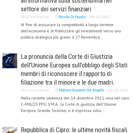
all’informativa sulla sostenibilità nel
settore dei servizi finanziari
CORSI CE.S.E.D.
Alta Formazione
di
Nicolo Di Fausto
-
Feb 28, 2022
ARCHIVIO CORSI 2015
Al fine di assicurare la competitività a lungo termine
DIVENTA SOCIO
dell’economia e di fidelizzare gli investimenti verso una
politica strategica più green, il 27 Novembre...
BROCHURE CE.S.E.D.
LA RIVISTA
La pronuncia della Corte di Giustizia
dell’Unione Europea sull’obbligo degli Stati
LA RIVISTA
membri di riconoscere il rapporto di
COMITATO SCIENTIFICO
filiazione tra il minore e le due madri.
COMITATO EDITORIALE
Alta Formazione
di
Matteo Bassetti De Angelis
-
Feb 26, 2022
Nella recente sentenza del 14 dicembre 2021 resa nel caso
REDAZIONE
C-490/20 PPU, V.M.A., la Corte di giustizia dell’Unione
Europea, Grande Sezione, si è espressa sulla...
PEER REVIEW
CODICE ETICO
Repubblica di Cipro: le ultime novità fiscali
AUTORI