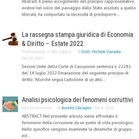
Abstract: Il pieno accoglimento del principio rappresentativo,
avutosi nel solco del passaggio dallo Stato assoluto a quello
CORSI CE.S.E.D.
liberale, ha comportato la necessità di predisporre...
ARCHIVIO CORSI 2015
DIVENTA SOCIO
La rassegna stampa giuridica di Economia
& Diritto – Estate 2022
BROCHURE CE.S.E.D.
Professionisti
Altri esperti
di
Dott. Michele Vanadia
-
LA RIVISTA
Set 20, 2022
Sezioni Unite della Corte di Cassazione sentenza n. 22281
LA RIVISTA
del 14 luglio 2022 Emanazione del seguente principio di
diritto: “Allorché segua l’adozione di un atto...
COMITATO SCIENTIFICO
COMITATO EDITORIALE
Analisi psicologica dei fenomeni corruttivi
REDAZIONE
Alta Formazione
di
Aurelio Calcagno
-
Set 9, 2022
ABSTRACT Nel presente articolo viene affrontato il
PEER REVIEW
fenomeno della corruzione da un punto di vista psicologico.
CODICE ETICO
Nello specifico vengono esaminate le dinamiche di gruppo
ed...
AUTORI