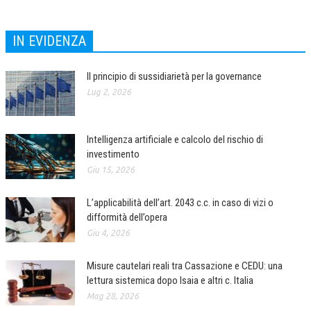
COLLABORA CON NOI
IN EVIDENZA
ECONOMIA
Il principio di sussidiarietà per la governance
CORPORATE SOCIAL RESPONSIBILITY
Lug 2, 2026
ECONOMIA DELL’ARTE
INTERNAZIONALIZZAZIONE
Intelligenza artificiale e calcolo del rischio di
investimento
HUMAN RESOURCES
Giu 15, 2026
RISORSE UMANE
L’applicabilità dell’art. 2043 c.c. in caso di vizi o
MARKETING
difformità dell’opera
TREASURY IN FINANCIAL SERVICES
Giu 4, 2026
RISK MANAGEMENT
Misure cautelari reali tra Cassazione e CEDU: una
lettura sistemica dopo Isaia e altri c. Italia
SVILUPPO SOSTENIBILE
Mag 28, 2026
PERSONA E CITTÀ