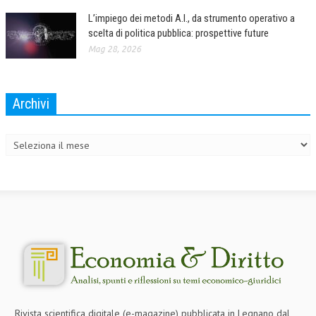
L’impiego dei metodi A.I., da strumento operativo a
L’UMANISTA
scelta di politica pubblica: prospettive future
DIRITTO
Mag 28, 2026
DIRITTO PENALE D’IMPRESA
Archivi
DIRITTO DEL LAVORO
Archivi
DIRITTO DEL WEB
DIRITTO DELLE IMPRESE IN CRISI
CRIMINOLOGIA E CRIMINALISTICA
SICUREZZA SUL LAVORO
FISCO
DIRITTO TRIBUTARIO
FISCALITÀ INTERNAZIONALE
TAX RISK MANAGEMENT
Rivista scientifica digitale (e-magazine) pubblicata in Legnano dal