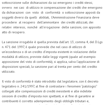
sottoscrizione sulle dichiarazioni da cui emergono i crediti stessi,
ovvero nei casi di utilizzo in compensazione dei crediti che emergono
COLLABORA CON NOI
da dichiarazioni con visto di conformità o sottoscrizione apposti da
soggetti diversi da quelli abilitati, l’Amministrazione Finanziaria deve
ECONOMIA
procedere al recupero dell’ammontare dei crediti utilizzati, dei
CORPORATE SOCIAL RESPONSIBILITY
relativi interessi, nonché all’irrogazione delle sanzioni, con apposito
atto di recupero.
ECONOMIA DELL’ARTE
La sanzione irrogabile è quella prevista dall’art. 13, comma 4, del D.Lgs
INTERNAZIONALIZZAZIONE
n. 471 del 1997, il quale prevede che nel caso di utilizzo di
un’eccedenza o di un credito d’imposta esistenti in violazione delle
HUMAN RESOURCES
modalità di utilizzo, previste dalle leggi vigenti (quale ad esempio
RISORSE UMANE
apposizione del visto di conformità), si applica, salva l’applicazione di
disposizioni speciali, la sanzione pari al trenta per cento del credito
MARKETING
utilizzato.
TREASURY IN FINANCIAL SERVICES
Il visto di conformità è stato introdotto dal legislatore, con il decreto
legislativo n. 241/1997, al fine di contrastare i fenomeni “patologici”
RISK MANAGEMENT
collegati alle compensazioni di crediti inesistenti e alle indebite
SVILUPPO SOSTENIBILE
cessioni di credito d’imposta non spettanti, e al fine di garantire ai
contribuenti il corretto adempimento degli obblighi tributari e,
PERSONA E CITTÀ