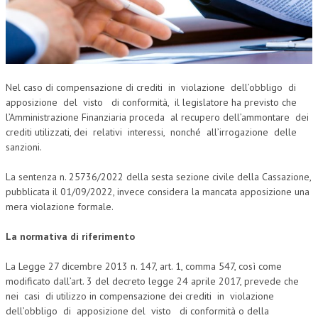
CORSI CE.S.E.D.
ARCHIVIO CORSI 2015
DIVENTA SOCIO
Nel caso di compensazione di crediti in violazione dell’obbligo di
BROCHURE CE.S.E.D.
apposizione del visto di conformità, il legislatore ha previsto che
l’Amministrazione Finanziaria proceda al recupero dell’ammontare dei
LA RIVISTA
crediti utilizzati, dei relativi interessi, nonché all’irrogazione delle
sanzioni.
LA RIVISTA
La sentenza n. 25736/2022 della sesta sezione civile della Cassazione,
COMITATO SCIENTIFICO
pubblicata il 01/09/2022, invece considera la mancata apposizione una
mera violazione formale.
COMITATO EDITORIALE
La normativa di riferimento
REDAZIONE
PEER REVIEW
La Legge 27 dicembre 2013 n. 147, art. 1, comma 547, così come
modificato dall’art. 3 del decreto legge 24 aprile 2017, prevede che
CODICE ETICO
nei casi di utilizzo in compensazione dei crediti in violazione
dell’obbligo di apposizione del visto di conformità o della
AUTORI