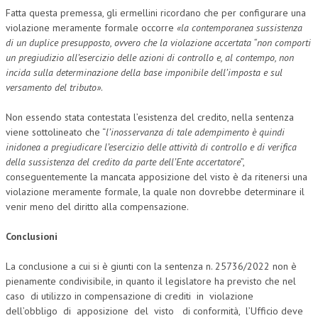
Fatta questa premessa, gli ermellini ricordano che per configurare una
CRIMINOLOGIA TRIBUTARIA
violazione meramente formale occorre
«la contemporanea sussistenza
di un duplice presupposto, ovvero che la violazione accertata “non comporti
CFC E PARADISI FISCALI
un pregiudizio all’esercizio delle azioni di controllo e, al contempo, non
incida sulla determinazione della base imponibile dell’imposta e sul
TRANSFER PRICING
versamento del tributo»
.
PRASSI
Non essendo stata contestata l’esistenza del credito, nella sentenza
AMMINISTRATIVA
viene sottolineato che “
l’inosservanza di tale adempimento è quindi
inidonea a pregiudicare l’esercizio delle attività di controllo e di verifica
TRIBUTARIA
della sussistenza del credito da parte dell’Ente accertatore
”,
conseguentemente la mancata apposizione del visto è da ritenersi una
GIURISPRUDENZA
violazione meramente formale, la quale non dovrebbe determinare il
EUROPEA
venir meno del diritto alla compensazione.
COSTITUZIONALE
Conclusioni
CIVILE
La conclusione a cui si è giunti con la sentenza n. 25736/2022 non è
pienamente condivisibile, in quanto il legislatore ha previsto che nel
TRIBUTARIA
caso di utilizzo in compensazione di crediti in violazione
PENALE
dell’obbligo di apposizione del visto di conformità, l’Ufficio deve