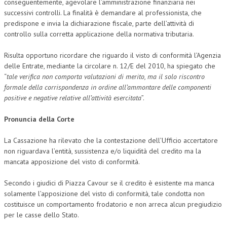
conseguentemente, agevolare l’amministrazione finanziaria nei
successivi controlli. La finalità è demandare al professionista, che
L’UMANISTA
predispone e invia la dichiarazione fiscale, parte dell’attività di
controllo sulla corretta applicazione della normativa tributaria.
DIRITTO
DIRITTO PENALE D’IMPRESA
Risulta opportuno ricordare che riguardo il visto di conformità l’Agenzia
delle Entrate, mediante la circolare n. 12/E del 2010, ha spiegato che
DIRITTO DEL LAVORO
“
tale verifica non comporta valutazioni di merito, ma il solo riscontro
formale della corrispondenza in ordine all’ammontare delle componenti
DIRITTO DEL WEB
positive e negative relative all’attività esercitata
”.
DIRITTO DELLE IMPRESE IN CRISI
Pronuncia della Corte
CRIMINOLOGIA E CRIMINALISTICA
La Cassazione ha rilevato che la contestazione dell’Ufficio accertatore
SICUREZZA SUL LAVORO
non riguardava l’entità, sussistenza e/o liquidità del credito ma la
mancata apposizione del visto di conformità.
FISCO
Secondo i giudici di Piazza Cavour se il credito è esistente ma manca
DIRITTO TRIBUTARIO
solamente l’apposizione del visto di conformità, tale condotta non
costituisce un comportamento frodatorio e non arreca alcun pregiudizio
FISCALITÀ INTERNAZIONALE
per le casse dello Stato.
TAX RISK MANAGEMENT