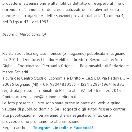
procedere all’emissione e alla notifica dell’atto di recupero al fine di
NEWS
riprendere l’ammontare dei crediti utilizzati, dei relativi interessi,
nonché all’irrogazione delle sanzioni previste dall’art. 13, comma 4,
del D.Lgs n. 471 del 1997.
ARCHIVIO EVENTI (FINO AL 2022)
CORSI ENTI TERZI
(A cura di Marco Cardillo)
PUBBLICAZIONI
Rivista scientifica digitale mensile (e-magazine) pubblicata in Legnano
BOLLETTINO FINANZIAMENTI
dal 2013 – Direttore: Claudio Melillo – Direttore Responsabile: Serena
Giglio – Coordinatore: Pierpaolo Grignani – Responsabile di Redazione:
TELEGRAM
Marco Schiariti
a cura del Centro Studi di Economia e Diritto – Ce.S.E.D. Via Padova, 5 –
DOCUMENTI
20025 Legnano (MI) – C.F. 92044830153 – ISSN 2282-3964 Testata
registrata presso il Tribunale di Milano al n. 92 del 26 marzo 2013
MANUALI E MONOGRAFIE
Contattaci: redazione@economiaediritto.it
Le foto presenti sul sito sono state prese in parte dal web, e quindi
TESI DI LAUREA
valutate di pubblico dominio. Se i soggetti o gli autori fossero contrari
alla pubblicazione, non avranno che da segnalarlo. In tal caso
MATERIALE DIDATTICO
provvederemo prontamente alla rimozione.
INVITI E PROMOZIONI
Seguici anche su
Telegram
,
LinkedIn
e
Facebook
!