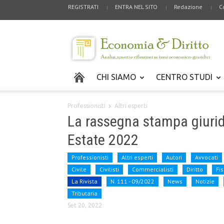
REGISTRATI
ENTRA NEL SITO
Redazione
C
CHI SIAMO
CENTRO STUDI
Professionisti
Altri esperti
La rassegna stampa giurid
Estate 2022
Professionisti
Altri esperti
Autori
Avvocati
Civile
Civilisti
Commercialisti
Diritto
Fi
La Rivista
N. 111 - 09/2022
News
Notizie
Tributaria
Set 20, 2022