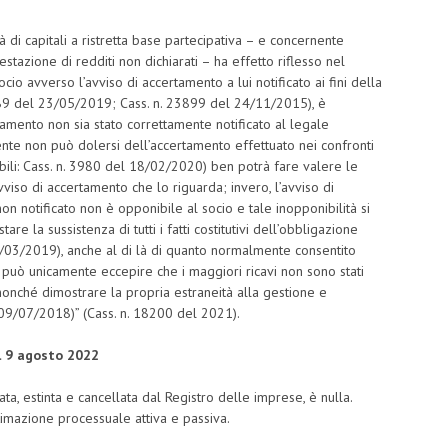
à di capitali a ristretta base partecipativa – e concernente
stazione di redditi non dichiarati – ha effetto riflesso nel
o avverso l’avviso di accertamento a lui notificato ai fini della
3989 del 23/05/2019; Cass. n. 23899 del 24/11/2015), è
rtamento non sia stato correttamente notificato al legale
ente non può dolersi dell’accertamento effettuato nei confronti
bili: Cass. n. 3980 del 18/02/2020) ben potrà fare valere le
viso di accertamento che lo riguarda; invero, l’avviso di
n notificato non è opponibile al socio e tale inopponibilità si
tare la sussistenza di tutti i fatti costitutivi dell’obbligazione
07/03/2019), anche al di là di quanto normalmente consentito
o può unicamente eccepire che i maggiori ricavi non sono stati
à, nonché dimostrare la propria estraneità alla gestione e
 09/07/2018)” (Cass. n. 18200 del 2021).
l 9 agosto 2022
ata, estinta e cancellata dal Registro delle imprese, è nulla.
timazione processuale attiva e passiva.