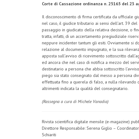
Corte di Cassazione ordinanza n. 25165 del 23 
Il disconoscimento di firma certificata da ufficiale 
nel caso, il giudice tributario ai sensi dell’art. 39 d
passaggio in giudicato della relativa decisione, o fino
tratta, infatti, di un accertamento pregiudiziale rise
neppure incidenter tantum gli esiti. Ovviamente si do
relazione al documento impugnato, e la sua rilevanza
apposta sull’avviso di ricevimento sottoscritto dall’
ed ancora che nel caso di notifica a mezzo del serviz
destinatario a persona che abbia sottoscritto l’avviso 
piego sia stato consegnato dal messo a persona dive
effettuata fino a querela di falso, a nulla rilevando 
altrimenti indicata la qualità del consegnatario.
(Rassegna a cura di Michele Vanadia)
Rivista scientifica digitale mensile (e-magazine) pu
Direttore Responsabile: Serena Giglio – Coordinato
Schiariti