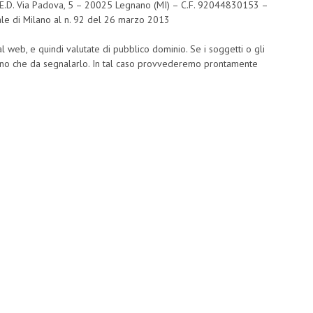
.S.E.D. Via Padova, 5 – 20025 Legnano (MI) – C.F. 92044830153 –
ale di Milano al n. 92 del 26 marzo 2013
al web, e quindi valutate di pubblico dominio. Se i soggetti o gli
ranno che da segnalarlo. In tal caso provvederemo prontamente