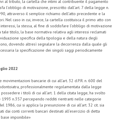
vi al tributo, la cartella che intimi al contribuente il pagamento
fa l’obbligo di motivazione, prescritto dall’art. 7 della legge n.
90, attraverso il semplice richiamo dell’atto precedente e la
i. Nel caso in cui, invece, la cartella costituisca il primo atto con
nteressi, la stessa, al fine di soddisfare l’obbligo di motivazione
 tale titolo, la base normativa relativa agli interessi reclamati
viduazione specifica della tipologia e della natura degli
cedono, dovendo altresì segnalare la decorrenza dalla quale gli
ecessaria la specificazione dei singoli saggi periodicamente
uglio 2022
 movimentazioni bancarie di cui all’art. 32 d.P.R. n. 600 del
di odontoiatra, professionalmente regolamentata dalla legge
sedere i titoli di cui all’art. 1 della citata legge, ha svolto
embre 1993 n.357 percependo redditi rientranti nelle categorie
del 1986, cui si applica la presunzione di cui all’art. 32 cit. sia
ti dai conti correnti bancari destinati all’esercizio di detta
la base imponibile»