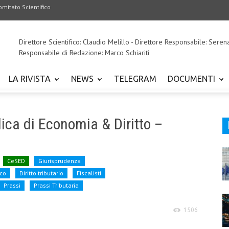
omitato Scientifico
Direttore Scientifico: Claudio Melillo - Direttore Responsabile: Seren
Responsabile di Redazione: Marco Schiariti
LA RIVISTA
NEWS
TELEGRAM
DOCUMENTI
ica di Economia & Diritto –
CeSED
Giurisprudenza
sco
Diritto tributario
Fiscalisti
Prassi
Prassi Tributaria
1506