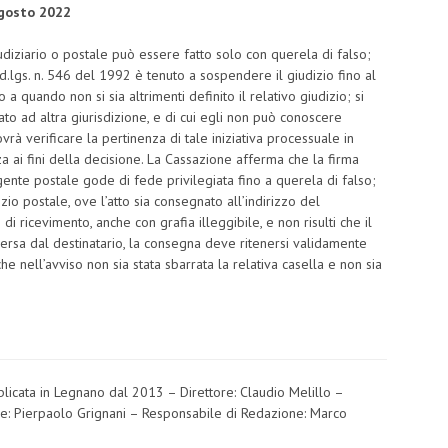
agosto 2022
giudiziario o postale può essere fatto solo con querela di falso;
el d.lgs. n. 546 del 1992 è tenuto a sospendere il giudizio fino al
 a quando non si sia altrimenti definito il relativo giudizio; si
rvato ad altra giurisdizione, e di cui egli non può conoscere
vrà verificare la pertinenza di tale iniziativa processuale in
 ai fini della decisione. La Cassazione afferma che la firma
agente postale gode di fede privilegiata fino a querela di falso;
io postale, ove l’atto sia consegnato all’indirizzo del
di ricevimento, anche con grafia illeggibile, e non risulti che il
rsa dal destinatario, la consegna deve ritenersi validamente
che nell’avviso non sia stata sbarrata la relativa casella e non sia
bblicata in Legnano dal 2013 – Direttore: Claudio Melillo –
re: Pierpaolo Grignani – Responsabile di Redazione: Marco