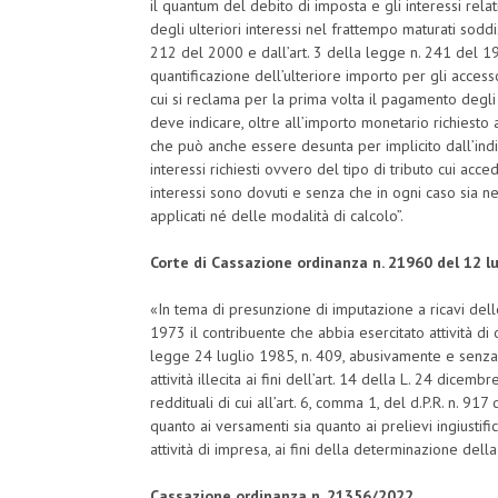
il quantum del debito di imposta e gli interessi relati
degli ulteriori interessi nel frattempo maturati soddis
212 del 2000 e dall’art. 3 della legge n. 241 del 19
quantificazione dell’ulteriore importo per gli accessor
cui si reclama per la prima volta il pagamento degli i
deve indicare, oltre all’importo monetario richiesto a
che può anche essere desunta per implicito dall’indi
interessi richiesti ovvero del tipo di tributo cui ac
interessi sono dovuti e senza che in ogni caso sia n
applicati né delle modalità di calcolo”.
Corte di Cassazione ordinanza n. 21960 del 12 l
«In tema di presunzione di imputazione a ricavi delle
1973 il contribuente che abbia esercitato attività 
legge 24 luglio 1985, n. 409, abusivamente e senza pos
attività illecita ai fini dell’art. 14 della L. 24 dic
reddituali di cui all’art. 6, comma 1, del d.P.R. n. 917 
quanto ai versamenti sia quanto ai prelievi ingiustifica
attività di impresa, ai fini della determinazione del
Cassazione ordinanza n. 21356/2022