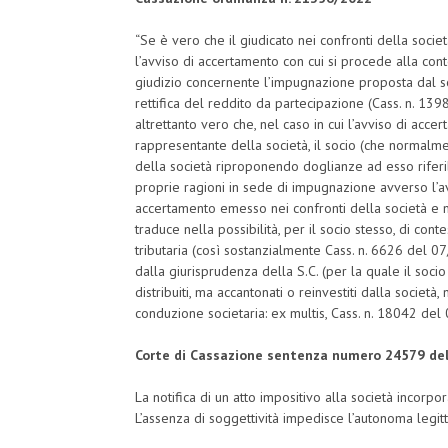
“Se è vero che il giudicato nei confronti della societ
l’avviso di accertamento con cui si procede alla conte
giudizio concernente l’impugnazione proposta dal soci
rettifica del reddito da partecipazione (Cass. n. 1
altrettanto vero che, nel caso in cui l’avviso di acce
rappresentante della società, il socio (che normalm
della società riproponendo doglianze ad esso riferi
proprie ragioni in sede di impugnazione avverso l’av
accertamento emesso nei confronti della società e no
traduce nella possibilità, per il socio stesso, di contes
tributaria (così sostanzialmente Cass. n. 6626 del 
dalla giurisprudenza della S.C. (per la quale il soci
distribuiti, ma accantonati o reinvestiti dalla societ
conduzione societaria: ex multis, Cass. n. 18042 del
Corte di Cassazione sentenza numero 24579 de
La notifica di un atto impositivo alla società incorpor
L’assenza di soggettività impedisce l’autonoma legit