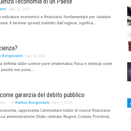
luenza l’economia di un Paese
anni
-
Ago 22, 2024
n indicatore economico e finanziario fondamentale per valutare
omia. Il termine spread, tradotto dall’inglese, significa...
cienza?
 Bongiovanni
-
Ago 8, 2024
a definita dalle scienze pure (matematica, fisica e chimica) come
 ” poiché non pone,...
o come garanzia del debito pubblico
che
di
Matteo Bongiovanni
-
Ago 1, 2024
oeconomia, rappresenta l’ammontare totale di risorse finanziarie
Ar
ica amministrazione (Stato centrale, Regioni, Comuni, Province),