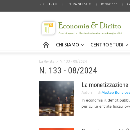
REGISTRATI
ENTRA NEL SITO
Redazione
C
CHI SIAMO
CENTRO STUDI
La Rivista
N. 133 - 08/2024
N. 133 - 08/2024
La monetizzazione 
Autori
di
Matteo Bongiova
In economia, il deficit pub
per cui le entrate fiscali, ov