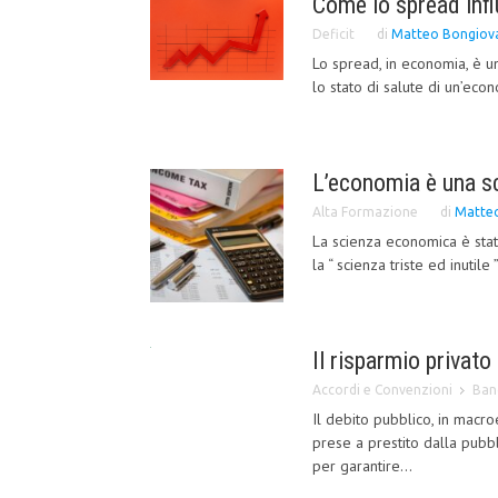
Come lo spread inf
Deficit
di
Matteo Bongiov
Lo spread, in economia, è u
lo stato di salute di un’econ
L’economia è una s
Alta Formazione
di
Matteo
La scienza economica è stat
la “ scienza triste ed inutile
Il risparmio privat
Accordi e Convenzioni
Ban
Il debito pubblico, in macr
prese a prestito dalla pubbl
per garantire...