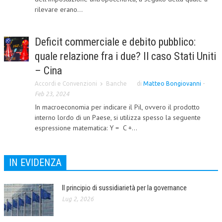
rilevare erano...
L’UMANISTA
DIRITTO
Deficit commerciale e debito pubblico:
DIRITTO PENALE D’IMPRESA
quale relazione fra i due? Il caso Stati Uniti
– Cina
DIRITTO DEL LAVORO
Accordi e Convenzioni
Banche
di
Matteo Bongiovanni
-
DIRITTO DEL WEB
Feb 23, 2024
In macroeconomia per indicare il Pil, ovvero il prodotto
DIRITTO DELLE IMPRESE IN CRISI
interno lordo di un Paese, si utilizza spesso la seguente
CRIMINOLOGIA E CRIMINALISTICA
espressione matematica: Y = C +...
SICUREZZA SUL LAVORO
IN EVIDENZA
FISCO
DIRITTO TRIBUTARIO
Il principio di sussidiarietà per la governance
FISCALITÀ INTERNAZIONALE
Lug 2, 2026
TAX RISK MANAGEMENT