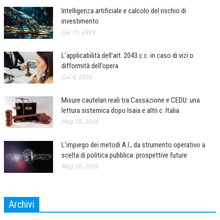
Intelligenza artificiale e calcolo del rischio di
CRIMINOLOGIA TRIBUTARIA
investimento
CFC E PARADISI FISCALI
Giu 15, 2026
TRANSFER PRICING
L’applicabilità dell’art. 2043 c.c. in caso di vizi o
difformità dell’opera
PRASSI
Giu 4, 2026
AMMINISTRATIVA
Misure cautelari reali tra Cassazione e CEDU: una
TRIBUTARIA
lettura sistemica dopo Isaia e altri c. Italia
Mag 28, 2026
GIURISPRUDENZA
EUROPEA
L’impiego dei metodi A.I., da strumento operativo a
scelta di politica pubblica: prospettive future
COSTITUZIONALE
Mag 28, 2026
CIVILE
TRIBUTARIA
Archivi
PENALE
Archivi