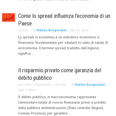
CORSI CE.S.E.D.
Come lo spread influenza l’economia di un
ARCHIVIO CORSI 2015
Paese
DIVENTA SOCIO
Deficit
di
Matteo Bongiovanni
-
Ago 22, 2024
BROCHURE CE.S.E.D.
Lo spread, in economia, è un indicatore economico e
finanziario fondamentale per valutare lo stato di salute di
LA RIVISTA
un’economia. Il termine spread, tradotto dall’inglese,
significa...
LA RIVISTA
COMITATO SCIENTIFICO
Il risparmio privato come garanzia del
debito pubblico
COMITATO EDITORIALE
Accordi e Convenzioni
Banche
di
Matteo Bongiovanni
-
REDAZIONE
Ago 1, 2024
Il debito pubblico, in macroeconomia, rappresenta
PEER REVIEW
l’ammontare totale di risorse finanziarie prese a prestito
CODICE ETICO
dalla pubblica amministrazione (Stato centrale, Regioni,
Comuni, Province), per garantire...
AUTORI