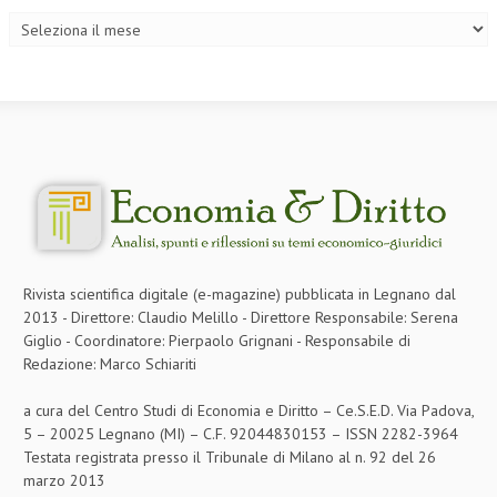
NEWS
ARCHIVIO EVENTI (FINO AL 2022)
CORSI ENTI TERZI
PUBBLICAZIONI
BOLLETTINO FINANZIAMENTI
TELEGRAM
Rivista scientifica digitale (e-magazine) pubblicata in Legnano dal
DOCUMENTI
2013 - Direttore: Claudio Melillo - Direttore Responsabile: Serena
Giglio - Coordinatore: Pierpaolo Grignani - Responsabile di
MANUALI E MONOGRAFIE
Redazione: Marco Schiariti
TESI DI LAUREA
a cura del Centro Studi di Economia e Diritto – Ce.S.E.D. Via Padova,
5 – 20025 Legnano (MI) – C.F. 92044830153 – ISSN 2282-3964
MATERIALE DIDATTICO
Testata registrata presso il Tribunale di Milano al n. 92 del 26
INVITI E PROMOZIONI
marzo 2013