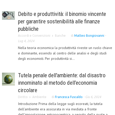
COLLABORA CON NOI
Debito e produttività: il binomio vincente
ECONOMIA
per garantire sostenibilità alle finanze
pubbliche
CORPORATE SOCIAL RESPONSIBILITY
Accordi e Convenzioni
Banche
di
Matteo Bongiovanni
-
ECONOMIA DELL’ARTE
Lug 4, 2024
INTERNAZIONALIZZAZIONE
Nella teoria economica la produttività riveste un ruolo chiave
e dominante, essendo al centro delle analisi e degli studi
HUMAN RESOURCES
degli economisti. Per produttività si...
RISORSE UMANE
Tutela penale dell’ambiente: dal disastro
MARKETING
innominato al metodo dell’economia
TREASURY IN FINANCIAL SERVICES
circolare
RISK MANAGEMENT
Diritto
Ambiente
di
Francesca Fuscaldo
-
Giu 6, 2024
Introduzione Prima della legge sugli ecoreati, la tutela
SVILUPPO SOSTENIBILE
dell'ambiente era assicurata in via mediata a fronte
PERSONA E CITTÀ
dell'impostazione antropocentrica, a seguito della quale a