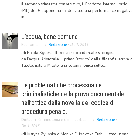
il secondo trimestre consecutivo, il Prodotto Interno Lordo
(PIL) del Giappone ha evidenziato una performance negativa
COLLABORA CON NOI
in...
ECONOMIA
CORPORATE SOCIAL RESPONSIBILITY
L’acqua, bene comune
ECONOMIA DELL’ARTE
Economia
di
Redazione
-
Dic 1, 2015
(di Nicola Sguera) Il pensiero occidentale si origina
INTERNAZIONALIZZAZIONE
dall’acqua. Aristotele, il primo “storico” della filosofia, scrive di
Talete, nato a Mileto, una colonia ionica sulle...
HUMAN RESOURCES
RISORSE UMANE
Le problematiche processuali e
MARKETING
criminalistiche della prova documentale
TREASURY IN FINANCIAL SERVICES
nell’ottica della novella del codice di
procedura penale.
RISK MANAGEMENT
Diritto
Criminologia e criminalistica
di
Redazione
-
SVILUPPO SOSTENIBILE
Dic 1, 2015
(di Justyna Żylińska e Monika Filipowska-Tuthill - traduzione
PERSONA E CITTÀ