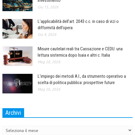
investimento
Giu 15, 2026
CRIMINOLOGIA TRIBUTARIA
CFC E PARADISI FISCALI
L’applicabilità dell’art. 2043 c.c. in caso di vizi o
difformità dell’opera
TRANSFER PRICING
Giu 4, 2026
PRASSI
Misure cautelari reali tra Cassazione e CEDU: una
AMMINISTRATIVA
lettura sistemica dopo Isaia e altri c. Italia
Mag 28, 2026
TRIBUTARIA
GIURISPRUDENZA
L’impiego dei metodi A.I., da strumento operativo a
scelta di politica pubblica: prospettive future
EUROPEA
Mag 28, 2026
COSTITUZIONALE
CIVILE
Archivi
Archivi
TRIBUTARIA
PENALE