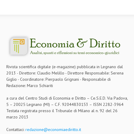
NEWS
ARCHIVIO EVENTI (FINO AL 2022)
CORSI ENTI TERZI
PUBBLICAZIONI
BOLLETTINO FINANZIAMENTI
Rivista scientifica digitale (e-magazine) pubblicata in Legnano dal
TELEGRAM
2013 - Direttore: Claudio Melillo - Direttore Responsabile: Serena
Giglio - Coordinatore: Pierpaolo Grignani - Responsabile di
DOCUMENTI
Redazione: Marco Schiariti
MANUALI E MONOGRAFIE
a cura del Centro Studi di Economia e Diritto – Ce.S.E.D. Via Padova,
5 – 20025 Legnano (MI) – C.F. 92044830153 – ISSN 2282-3964
TESI DI LAUREA
Testata registrata presso il Tribunale di Milano al n. 92 del 26
marzo 2013
MATERIALE DIDATTICO
INVITI E PROMOZIONI
Contattaci:
redazione@economiaediritto.it