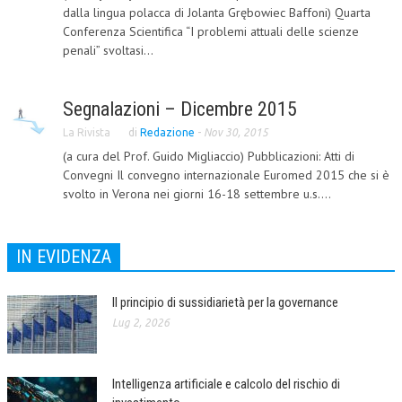
dalla lingua polacca di Jolanta Grębowiec Baffoni) Quarta
L’UMANISTA
Conferenza Scientifica “I problemi attuali delle scienze
penali” svoltasi...
DIRITTO
DIRITTO PENALE D’IMPRESA
Segnalazioni – Dicembre 2015
DIRITTO DEL LAVORO
La Rivista
di
Redazione
-
Nov 30, 2015
(a cura del Prof. Guido Migliaccio) Pubblicazioni: Atti di
DIRITTO DEL WEB
Convegni Il convegno internazionale Euromed 2015 che si è
svolto in Verona nei giorni 16-18 settembre u.s....
DIRITTO DELLE IMPRESE IN CRISI
CRIMINOLOGIA E CRIMINALISTICA
IN EVIDENZA
SICUREZZA SUL LAVORO
FISCO
Il principio di sussidiarietà per la governance
Lug 2, 2026
DIRITTO TRIBUTARIO
FISCALITÀ INTERNAZIONALE
Intelligenza artificiale e calcolo del rischio di
TAX RISK MANAGEMENT