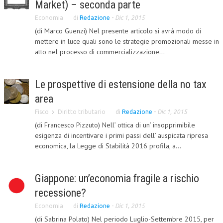
Market) – seconda parte
CORSI CE.S.E.D.
Economia
di
Redazione
-
Dic 1, 2015
(di Marco Guenzi) Nel presente articolo si avrà modo di
ARCHIVIO CORSI 2015
mettere in luce quali sono le strategie promozionali messe in
DIVENTA SOCIO
atto nel processo di commercializzazione...
BROCHURE CE.S.E.D.
Le prospettive di estensione della no tax
LA RIVISTA
area
LA RIVISTA
Fisco
Diritto tributario
di
Redazione
-
Dic 1, 2015
(di Francesco Pizzuto) Nell’ ottica di un’ insopprimibile
COMITATO SCIENTIFICO
esigenza di incentivare i primi passi dell’ auspicata ripresa
economica, la Legge di Stabilità 2016 profila, a...
COMITATO EDITORIALE
REDAZIONE
Giappone: un’economia fragile a rischio
PEER REVIEW
recessione?
CODICE ETICO
Economia
di
Redazione
-
Dic 1, 2015
(di Sabrina Polato) Nel periodo Luglio-Settembre 2015, per
AUTORI