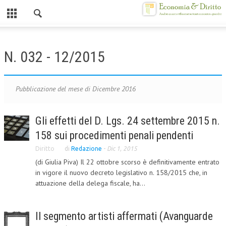
Chiuso
HOME
N. 032 - 12/2015
CHI SIAMO
MISSION
Pubblicazione del mese di Dicembre 2016
CONTATTI
Gli effetti del D. Lgs. 24 settembre 2015 n.
CENTRO STUDI
158 sui procedimenti penali pendenti
ATTO COSTITUTIVO E STATUTO
Diritto
di
Redazione
-
Dic 1, 2015
(di Giulia Piva) Il 22 ottobre scorso è definitivamente entrato
ORGANIZZAZIONE
in vigore il nuovo decreto legislativo n. 158/2015 che, in
attuazione della delega fiscale, ha...
OBIETTIVI
DIREZIONE SCIENTIFICA
Il segmento artisti affermati (Avanguarde
ALTA FORMAZIONE