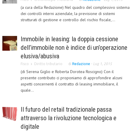
(a cura della Redazione) Nel quadro del complessivo sistema
CORSI CE.S.E.D.
dei controlli interni aziendale, la previsione di sistemi
strutturati di gestione e controllo del rischio fiscale,...
ARCHIVIO CORSI 2015
DIVENTA SOCIO
Immobile in leasing: la doppia cessione
BROCHURE CE.S.E.D.
dell’immobile non è indice di un’operazione
LA RIVISTA
elusiva/abusiva
Fisco
Diritto tributario
di
Redazione
-
Lug 1, 2015
LA RIVISTA
(di Serena Giglio e Roberta Dorotea Roscigno) Con il
COMITATO SCIENTIFICO
presente contributo ci proponiamo di approfondire alcuni
aspetti concernenti il contratto di leasing immobiliare, il
COMITATO EDITORIALE
quale...
REDAZIONE
Il futuro del retail tradizionale passa
PEER REVIEW
attraverso la rivoluzione tecnologica e
CODICE ETICO
digitale
AUTORI