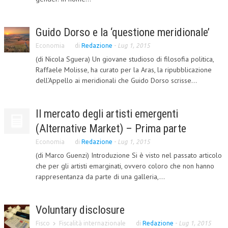
L’UMANISTA
Guido Dorso e la ‘questione meridionale’
DIRITTO
Economia
di
Redazione
-
Lug 1, 2015
DIRITTO PENALE D’IMPRESA
(di Nicola Sguera) Un giovane studioso di filosofia politica,
Raffaele Molisse, ha curato per la Aras, la ripubblicazione
DIRITTO DEL LAVORO
dell’Appello ai meridionali che Guido Dorso scrisse...
DIRITTO DEL WEB
DIRITTO DELLE IMPRESE IN CRISI
Il mercato degli artisti emergenti
(Alternative Market) – Prima parte
CRIMINOLOGIA E CRIMINALISTICA
Economia
di
Redazione
-
Lug 1, 2015
SICUREZZA SUL LAVORO
(di Marco Guenzi) Introduzione Si è visto nel passato articolo
che per gli artisti emarginati, ovvero coloro che non hanno
FISCO
rappresentanza da parte di una galleria,...
DIRITTO TRIBUTARIO
FISCALITÀ INTERNAZIONALE
Voluntary disclosure
TAX RISK MANAGEMENT
Fisco
Fiscalità internazionale
di
Redazione
-
Lug 1, 2015