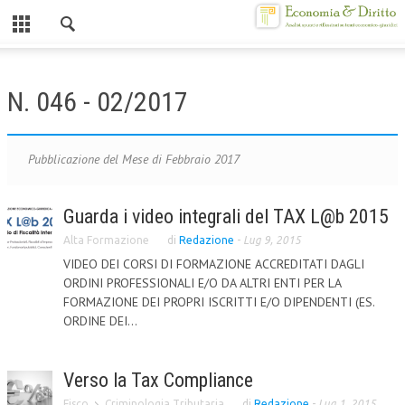
Chiuso
HOME
N. 046 - 02/2017
CHI SIAMO
MISSION
Pubblicazione del Mese di Febbraio 2017
CONTATTI
Guarda i video integrali del TAX L@b 2015
CENTRO STUDI
Alta Formazione
di
Redazione
-
Lug 9, 2015
VIDEO DEI CORSI DI FORMAZIONE ACCREDITATI DAGLI
ATTO COSTITUTIVO E STATUTO
ORDINI PROFESSIONALI E/O DA ALTRI ENTI PER LA
ORGANIZZAZIONE
FORMAZIONE DEI PROPRI ISCRITTI E/O DIPENDENTI (ES.
ORDINE DEI...
OBIETTIVI
DIREZIONE SCIENTIFICA
Verso la Tax Compliance
ALTA FORMAZIONE
Fisco
Criminologia Tributaria
di
Redazione
-
Lug 1, 2015