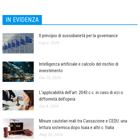
NEWS
IN EVIDENZA
ARCHIVIO EVENTI (FINO AL 2022)
CORSI ENTI TERZI
Il principio di sussidiarietà per la governance
Lug 2, 2026
PUBBLICAZIONI
BOLLETTINO FINANZIAMENTI
Intelligenza artificiale e calcolo del rischio di
investimento
TELEGRAM
Giu 15, 2026
DOCUMENTI
L’applicabilità dell’art. 2043 c.c. in caso di vizi o
difformità dell’opera
MANUALI E MONOGRAFIE
Giu 4, 2026
TESI DI LAUREA
Misure cautelari reali tra Cassazione e CEDU: una
MATERIALE DIDATTICO
lettura sistemica dopo Isaia e altri c. Italia
INVITI E PROMOZIONI
Mag 28, 2026