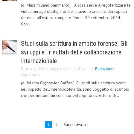
(di Massimiliano Sammarco) A cosa serve A regolarizzare le
CRIMINOLOGIA TRIBUTARIA
violazioni agli obblighi di dichiarazione annuale dei capitali
detenuti all’estero compiute fino al 30 settembre 2014.
CFC E PARADISI FISCALI
Con...
TRANSFER PRICING
PRASSI
Studi sulla scrittura in ambito forense. Gli
sviluppi e i risultati della collaborazione
AMMINISTRATIVA
internazionale
TRIBUTARIA
Diritto
Criminologia e criminalistica
di
Redazione
-
GIURISPRUDENZA
Lug 1, 2015
(di Jolanta Grębowiec Baffoni) Gli studi sulla scrittura svolti
EUROPEA
nel rispetto dell’interdisciplinarità, sono l’oggetto di scambio
che permettono un continuo sviluppo di ricerche e di...
COSTITUZIONALE
CIVILE
TRIBUTARIA
1
2
Successiva
PENALE