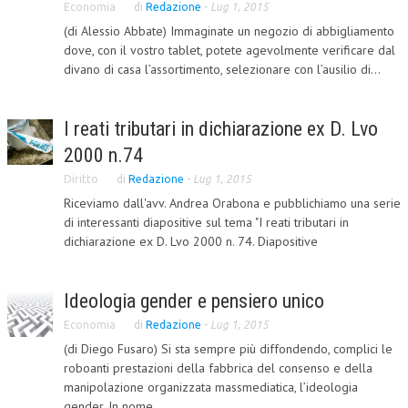
Economia
di
Redazione
-
Lug 1, 2015
(di Alessio Abbate) Immaginate un negozio di abbigliamento
COLLABORA CON NOI
dove, con il vostro tablet, potete agevolmente verificare dal
ECONOMIA
divano di casa l’assortimento, selezionare con l’ausilio di...
CORPORATE SOCIAL RESPONSIBILITY
I reati tributari in dichiarazione ex D. Lvo
ECONOMIA DELL’ARTE
2000 n.74
INTERNAZIONALIZZAZIONE
Diritto
di
Redazione
-
Lug 1, 2015
HUMAN RESOURCES
Riceviamo dall'avv. Andrea Orabona e pubblichiamo una serie
di interessanti diapositive sul tema "I reati tributari in
RISORSE UMANE
dichiarazione ex D. Lvo 2000 n. 74. Diapositive
MARKETING
Ideologia gender e pensiero unico
TREASURY IN FINANCIAL SERVICES
Economia
di
Redazione
-
Lug 1, 2015
RISK MANAGEMENT
(di Diego Fusaro) Si sta sempre più diffondendo, complici le
roboanti prestazioni della fabbrica del consenso e della
SVILUPPO SOSTENIBILE
manipolazione organizzata massmediatica, l’ideologia
PERSONA E CITTÀ
gender. In nome...