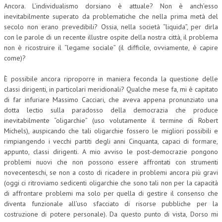
Ancora. L’individualismo dorsiano è attuale? Non è anch’esso
CRIMINOLOGIA TRIBUTARIA
inevitabilmente superato da problematiche che nella prima metà del
secolo non erano prevedibili? Ossia, nella società “liquida”, per dirla
CFC E PARADISI FISCALI
con le parole di un recente illustre ospite della nostra città, il problema
non è ricostruire il “legame sociale” (il difficile, ovviamente, è capire
TRANSFER PRICING
come)?
PRASSI
È possibile ancora riproporre in maniera feconda la questione delle
AMMINISTRATIVA
classi dirigenti, in particolari meridionali? Qualche mese fa, mi è capitato
di far infuriare Massimo Cacciari, che aveva appena pronunziato una
TRIBUTARIA
dotta lectio sulla paradosso della democrazia che produce
inevitabilmente “oligarchie” (uso volutamente il termine di Robert
GIURISPRUDENZA
Michels), auspicando che tali oligarchie fossero le migliori possibili e
rimpiangendo i vecchi partiti degli anni Cinquanta, capaci di formare,
EUROPEA
appunto, classi dirigenti. A mio avviso le post-democrazie pongono
COSTITUZIONALE
problemi nuovi che non possono essere affrontati con strumenti
novecenteschi, se non a costo di ricadere in problemi ancora più gravi
CIVILE
(oggi ci ritroviamo sedicenti oligarchie che sono tali non per la capacità
di affrontare problemi ma solo per quella di gestire il consenso che
TRIBUTARIA
diventa funzionale all’uso sfacciato di risorse pubbliche per la
costruzione di potere personale). Da questo punto di vista, Dorso mi
PENALE