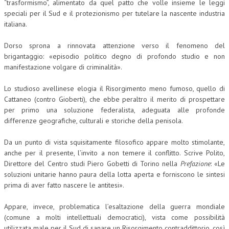
“trasformismo”, alimentato da quel patto che volle insieme le leggi
speciali per il Sud e il protezionismo per tutelare la nascente industria
COLLABORA CON NOI
italiana.
ECONOMIA
Dorso sprona a rinnovata attenzione verso il fenomeno del
brigantaggio: «episodio politico degno di profondo studio e non
CORPORATE SOCIAL RESPONSIBILITY
manifestazione volgare di criminalità».
ECONOMIA DELL’ARTE
Lo studioso avellinese elogia il Risorgimento meno fumoso, quello di
INTERNAZIONALIZZAZIONE
Cattaneo (contro Gioberti), che ebbe peraltro il merito di prospettare
per primo una soluzione federalista, adeguata alle profonde
HUMAN RESOURCES
differenze geografiche, culturali e storiche della penisola.
RISORSE UMANE
Da un punto di vista squisitamente filosofico appare molto stimolante,
MARKETING
anche per il presente, l’invito a non temere il conflitto. Scrive Polito,
Direttore del Centro studi Piero Gobetti di Torino nella
Prefazione
: «Le
TREASURY IN FINANCIAL SERVICES
soluzioni unitarie hanno paura della lotta aperta e forniscono le sintesi
prima di aver fatto nascere le antitesi».
RISK MANAGEMENT
Appare, invece, problematica l’esaltazione della guerra mondiale
SVILUPPO SOSTENIBILE
(comune a molti intellettuali democratici), vista come possibilità
PERSONA E CITTÀ
utilizzata male per il Sud di sanare un Risorgimento contraddittorio, così