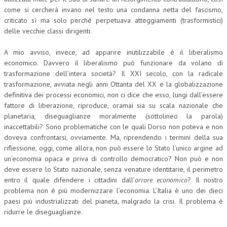
come si cercherà invano nel testo una condanna netta del fascismo,
L’UMANISTA
criticato sì ma solo perché perpetuava atteggiamenti (trasformistici)
delle vecchie classi dirigenti.
DIRITTO
A mio avviso, invece, ad apparire inutilizzabile è il liberalismo
DIRITTO PENALE D’IMPRESA
economico. Davvero il liberalismo può funzionare da volano di
DIRITTO DEL LAVORO
trasformazione dell’intera società? Il XXI secolo, con la radicale
trasformazione, avviata negli anni Ottanta del XX e la globalizzazione
DIRITTO DEL WEB
definitiva dei processi economici, non ci dice che esso, lungi dall’essere
fattore di liberazione, riproduce, oramai sia su scala nazionale che
DIRITTO DELLE IMPRESE IN CRISI
planetaria, diseguaglianze moralmente (sottolineo la parola)
inaccettabili? Sono problematiche con le quali Dorso non poteva e non
CRIMINOLOGIA E CRIMINALISTICA
doveva confrontarsi, ovviamente. Ma, riprendendo i termini della sua
riflessione, oggi, come allora, non può essere lo Stato l’unico argine ad
SICUREZZA SUL LAVORO
un’economia opaca e priva di controllo democratico? Non può e non
FISCO
deve essere lo Stato nazionale, senza venature identitarie, il perimetro
entro il quale difendere i cittadini dall’
orrore economico
? Il nostro
DIRITTO TRIBUTARIO
problema non è più modernizzare l’economia. L’Italia è uno dei dieci
paesi più industrializzati del pianeta, malgrado la crisi. Il problema è
FISCALITÀ INTERNAZIONALE
ridurre le diseguaglianze.
TAX RISK MANAGEMENT