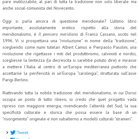
pare inutilizzabile, al pari di tutta la tradizione non solo liberale ma
anche social-comunista del Novecento.
NEWS
Oggi si parla ancora di questione meridionale? L’ultimo libro
ARCHIVIO EVENTI (FINO AL 2022)
importante, assolutamente eretico rispetto alla storia del
meridionalismo, è
Il pensiero meridiano
di Franco Cassano, uscito nel
CORSI ENTI TERZI
1996. Vi si prospettava una “rivoluzione” in nome della “tradizione”,
PUBBLICAZIONI
scegliendo come numi tutelari Albert Camus e Pierpaolo Pasolini, una
rivoluzione che rigettasse i miti del produttivismo, calvinisti e nordici,
BOLLETTINO FINANZIAMENTI
scegliesse la lentezza (la decrescita si sarebbe potuto dire) e mirasse
a mettere l’Italia al centro di un’Europa mediterranea piuttosto che
TELEGRAM
accettarne la perifericità in un’Europa “carolingia”, strutturata sull’asse
Parigi-Berlino.
DOCUMENTI
Riattivando tutta la nobile tradizione del meridionalismo, in cui Dorso
occupa un posto di tutto rilievo, io credo che quel progetto vada
MANUALI E MONOGRAFIE
ripreso con maggiore energia, rivendicando l’alterità del Sud, la sua
TESI DI LAUREA
specificità culturale e storica che possa essere la base di un
“risorgimento” originale e non subalterno a modelli culturali “stranieri”.
MATERIALE DIDATTICO
Tweet
INVITI E PROMOZIONI