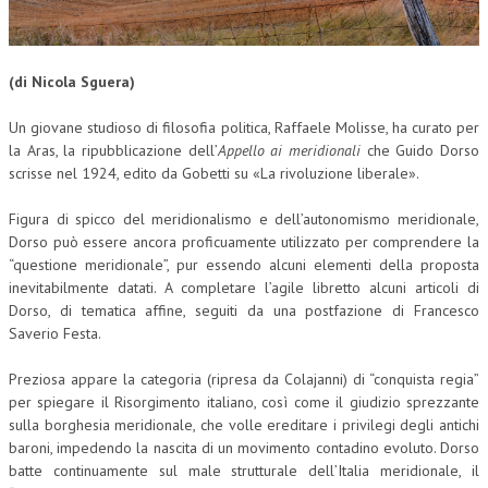
CORSI CE.S.E.D.
ARCHIVIO CORSI 2015
(di Nicola Sguera)
DIVENTA SOCIO
Un giovane studioso di filosofia politica, Raffaele Molisse, ha curato per
la Aras, la ripubblicazione dell’
Appello ai meridionali
che Guido Dorso
BROCHURE CE.S.E.D.
scrisse nel 1924, edito da Gobetti su «La rivoluzione liberale».
LA RIVISTA
Figura di spicco del meridionalismo e dell’autonomismo meridionale,
Dorso può essere ancora proficuamente utilizzato per comprendere la
LA RIVISTA
“questione meridionale”, pur essendo alcuni elementi della proposta
COMITATO SCIENTIFICO
inevitabilmente datati. A completare l’agile libretto alcuni articoli di
Dorso, di tematica affine, seguiti da una postfazione di Francesco
COMITATO EDITORIALE
Saverio Festa.
REDAZIONE
Preziosa appare la categoria (ripresa da Colajanni) di “conquista regia”
per spiegare il Risorgimento italiano, così come il giudizio sprezzante
PEER REVIEW
sulla borghesia meridionale, che volle ereditare i privilegi degli antichi
baroni, impedendo la nascita di un movimento contadino evoluto. Dorso
CODICE ETICO
batte continuamente sul male strutturale dell’Italia meridionale, il
AUTORI