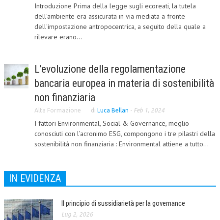
Introduzione Prima della legge sugli ecoreati, la tutela
CORSI CE.S.E.D.
dell'ambiente era assicurata in via mediata a fronte
dell'impostazione antropocentrica, a seguito della quale a
ARCHIVIO CORSI 2015
rilevare erano...
DIVENTA SOCIO
L’evoluzione della regolamentazione
BROCHURE CE.S.E.D.
bancaria europea in materia di sostenibilità
LA RIVISTA
non finanziaria
LA RIVISTA
Alta Formazione
di
Luca Bellan
-
Feb 1, 2024
I fattori Environmental, Social & Governance, meglio
COMITATO SCIENTIFICO
conosciuti con l’acronimo ESG, compongono i tre pilastri della
sostenibilità non finanziaria : Environmental attiene a tutto...
COMITATO EDITORIALE
REDAZIONE
IN EVIDENZA
PEER REVIEW
CODICE ETICO
Il principio di sussidiarietà per la governance
Lug 2, 2026
AUTORI