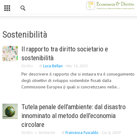
Chiuso
HOME
Sostenibilità
CHI SIAMO
Il rapporto tra diritto societario e
MISSION
sostenibilità
CONTATTI
Diritto
di
Luca Bellan
-
Mar 14, 2025
Per descrivere il rapporto che si instaura tra il conseguimento
CENTRO STUDI
degli obiettivi di sviluppo sostenibile fissati dalla
Commissione Europea (i quali si concretizzano nelle...
ATTO COSTITUTIVO E STATUTO
ORGANIZZAZIONE
Tutela penale dell’ambiente: dal disastro
OBIETTIVI
innominato al metodo dell’economia
DIREZIONE SCIENTIFICA
circolare
Diritto
Ambiente
di
Francesca Fuscaldo
-
Giu 6, 2024
ALTA FORMAZIONE