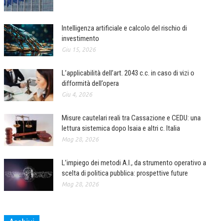
COLLABORA CON NOI
Intelligenza artificiale e calcolo del rischio di
ECONOMIA
investimento
Giu 15, 2026
CORPORATE SOCIAL RESPONSIBILITY
L’applicabilità dell’art. 2043 c.c. in caso di vizi o
ECONOMIA DELL’ARTE
difformità dell’opera
INTERNAZIONALIZZAZIONE
Giu 4, 2026
HUMAN RESOURCES
Misure cautelari reali tra Cassazione e CEDU: una
RISORSE UMANE
lettura sistemica dopo Isaia e altri c. Italia
Mag 28, 2026
MARKETING
L’impiego dei metodi A.I., da strumento operativo a
TREASURY IN FINANCIAL SERVICES
scelta di politica pubblica: prospettive future
RISK MANAGEMENT
Mag 28, 2026
SVILUPPO SOSTENIBILE
PERSONA E CITTÀ