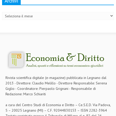
Archivi
Archivi
L’UMANISTA
DIRITTO
DIRITTO PENALE D’IMPRESA
DIRITTO DEL LAVORO
DIRITTO DEL WEB
DIRITTO DELLE IMPRESE IN CRISI
CRIMINOLOGIA E CRIMINALISTICA
SICUREZZA SUL LAVORO
Rivista scientifica digitale (e-magazine) pubblicata in Legnano dal
2013 - Direttore: Claudio Melillo - Direttore Responsabile: Serena
FISCO
Giglio - Coordinatore: Pierpaolo Grignani - Responsabile di
Redazione: Marco Schiariti
DIRITTO TRIBUTARIO
FISCALITÀ INTERNAZIONALE
a cura del Centro Studi di Economia e Diritto – Ce.S.E.D. Via Padova,
5 – 20025 Legnano (MI) – C.F. 92044830153 – ISSN 2282-3964
TAX RISK MANAGEMENT
Testata registrata presso il Tribunale di Milano al n. 92 del 26