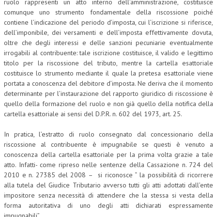
ruolo rappresenti un atto interno dell’amministrazione, costituisce
comunque uno strumento fondamentale della riscossione poiché
CRIMINOLOGIA TRIBUTARIA
contiene l’indicazione del periodo d’imposta, cui l’iscrizione si riferisce,
CFC E PARADISI FISCALI
dell’imponibile, dei versamenti e dell’imposta effettivamente dovuta,
oltre che degli interessi e delle sanzioni pecuniarie eventualmente
TRANSFER PRICING
irrogabili al contribuente: tale iscrizione costituisce, il valido e legittimo
titolo per la riscossione del tributo, mentre la cartella esattoriale
PRASSI
costituisce lo strumento mediante il quale la pretesa esattoriale viene
portata a conoscenza del debitore d’imposta. Ne deriva che il momento
AMMINISTRATIVA
determinante per l’instaurazione del rapporto giuridico di riscossione è
quello della formazione del ruolo e non già quello della notifica della
TRIBUTARIA
cartella esattoriale ai sensi del D.P.R. n. 602 del 1973, art. 25.
GIURISPRUDENZA
In pratica, l’estratto di ruolo consegnato dal concessionario della
EUROPEA
riscossione al contribuente è impugnabile se questi è venuto a
conoscenza della cartella esattoriale per la prima volta grazie a tale
COSTITUZIONALE
atto. Infatti- come ripreso nelle sentenze della Cassazione n. 724 del
2010 e n. 27385 del 2008 – si riconosce “ la possibilità di ricorrere
CIVILE
alla tutela del Giudice Tributario avverso tutti gli atti adottati dall’ente
TRIBUTARIA
impositore senza necessità di attendere che la stessa si vesta della
forma autoritativa di uno degli atti dichiarati espressamente
PENALE
impugnabili”.