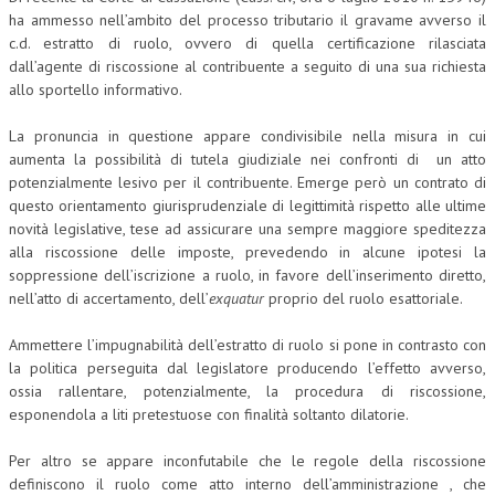
ha ammesso nell’ambito del processo tributario il gravame avverso il
COLLABORA CON NOI
c.d. estratto di ruolo, ovvero di quella certificazione rilasciata
dall’agente di riscossione al contribuente a seguito di una sua richiesta
ECONOMIA
allo sportello informativo.
CORPORATE SOCIAL RESPONSIBILITY
La pronuncia in questione appare condivisibile nella misura in cui
aumenta la possibilità di tutela giudiziale nei confronti di un atto
ECONOMIA DELL’ARTE
potenzialmente lesivo per il contribuente. Emerge però un contrato di
INTERNAZIONALIZZAZIONE
questo orientamento giurisprudenziale di legittimità rispetto alle ultime
novità legislative, tese ad assicurare una sempre maggiore speditezza
HUMAN RESOURCES
alla riscossione delle imposte, prevedendo in alcune ipotesi la
soppressione dell’iscrizione a ruolo, in favore dell’inserimento diretto,
RISORSE UMANE
nell’atto di accertamento, dell’
exquatur
proprio del ruolo esattoriale.
MARKETING
Ammettere l’impugnabilità dell’estratto di ruolo si pone in contrasto con
la politica perseguita dal legislatore producendo l’effetto avverso,
TREASURY IN FINANCIAL SERVICES
ossia rallentare, potenzialmente, la procedura di riscossione,
RISK MANAGEMENT
esponendola a liti pretestuose con finalità soltanto dilatorie.
SVILUPPO SOSTENIBILE
Per altro se appare inconfutabile che le regole della riscossione
definiscono il ruolo come atto interno dell’amministrazione , che
PERSONA E CITTÀ