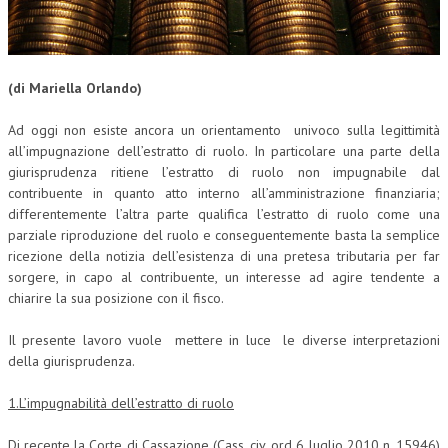
CORSI CE.S.E.D.
ARCHIVIO CORSI 2015
(di Mariella Orlando)
DIVENTA SOCIO
Ad oggi non esiste ancora un orientamento univoco sulla legittimità
BROCHURE CE.S.E.D.
all’impugnazione dell’estratto di ruolo. In particolare una parte della
giurisprudenza ritiene l’estratto di ruolo non impugnabile dal
LA RIVISTA
contribuente in quanto atto interno all’amministrazione finanziaria;
differentemente l’altra parte qualifica l’estratto di ruolo come una
LA RIVISTA
parziale riproduzione del ruolo e conseguentemente basta la semplice
ricezione della notizia dell’esistenza di una pretesa tributaria per far
COMITATO SCIENTIFICO
sorgere, in capo al contribuente, un interesse ad agire tendente a
chiarire la sua posizione con il fisco.
COMITATO EDITORIALE
REDAZIONE
Il presente lavoro vuole mettere in luce le diverse interpretazioni
della giurisprudenza.
PEER REVIEW
1.L’impugnabilità dell’estratto di ruolo
CODICE ETICO
Di recente la Corte di Cassazione (Cass. civ, ord 6 luglio 2010 n. 15946)
AUTORI