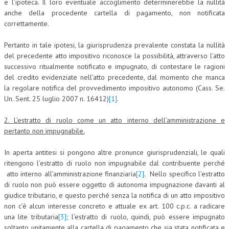
e l’ipoteca. Il loro eventuale accoglimento determinerebbe la nullità
anche della procedente cartella di pagamento, non notificata
correttamente.
Pertanto in tale ipotesi, la giurisprudenza prevalente constata la nullità
del precedente atto impositivo riconosce la possibilità, attraverso l’atto
successivo ritualmente notificato e impugnato, di contestare le ragioni
del credito evidenziate nell’atto precedente, dal momento che manca
la regolare notifica del provvedimento impositivo autonomo (Cass. Se.
Un. Sent. 25 luglio 2007 n. 16412)
[1]
.
2. L’estratto di ruolo come un atto interno dell’amministrazione e
pertanto non impugnabile.
In aperta antitesi si pongono altre pronunce giurisprudenziali, le quali
ritengono l’estratto di ruolo non impugnabile dal contribuente perché
atto interno all’amministrazione finanziaria
[2]
. Nello specifico l’estratto
di ruolo non può essere oggetto di autonoma impugnazione davanti al
giudice tributario, e questo perché senza la notifica di un atto impositivo
non c’è alcun interesse concreto e attuale ex art. 100 c.p.c. a radicare
una lite tributaria
[3]
; l’estratto di ruolo, quindi, può essere impugnato
soltanto unitamente alla cartella di pagamento che sia stata notificata e