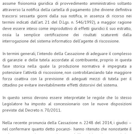
assume fisionomia giuridica di provvedimento amministrativo soltanto
attraverso la notifica della cartella di pagamento (che diviene definitiva
L’UMANISTA
trascorsi sessanta giorni dalla sua notifica, in assenza di ricorso nei
DIRITTO
termini indicati dall’art. 21 del D.Lgs. n. 546/1992), a maggior ragione
deve essere inteso come improduttivo di effetti giuridici il suo estratto,
DIRITTO PENALE D’IMPRESA
ossia la semplice certificazione dei risultati scaturenti dalla
interrogazione del sistema informatico dell’agente di riscossione.
DIRITTO DEL LAVORO
In termini generali, l’intendo della Cassazione di adeguare il complesso
DIRITTO DEL WEB
di garanzie e delle tutela accordate al contribuente, proprio in questa
DIRITTO DELLE IMPRESE IN CRISI
fase storica nella quale la produzione normativa è impegnata a
potenziare l’attività di riscossione, non controbilanciando tale maggiore
CRIMINOLOGIA E CRIMINALISTICA
forza coattiva con la previsione di adeguati mezzi di tutela per il
cittadino pe evitare inevitabilmente effetti distorsivi del sistema.
SICUREZZA SUL LAVORO
In questo senso devono essere interpretate le regole che lo stesso
FISCO
Legislatore ha imposto al concessionario con le nuove disposizioni
DIRITTO TRIBUTARIO
previste dal Decreto n. 70/2011.
FISCALITÀ INTERNAZIONALE
Nella recente pronuncia della Cassazione n. 2248 del 2014, i giudici –
nel confermare quanto detto pocanzi- hanno ritenuto che nonostante il
TAX RISK MANAGEMENT