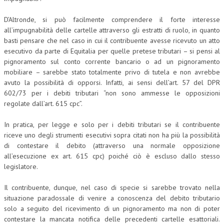
NEWS
D’Altronde, si può facilmente comprendere il forte interesse
all’impugnabilità delle cartelle attraverso gli estratti di ruolo, in quanto
ARCHIVIO EVENTI (FINO AL 2022)
basti pensare che nel caso in cui il contribuente avesse ricevuto un atto
esecutivo da parte di Equitalia per quelle pretese tributari – si pensi al
CORSI ENTI TERZI
pignoramento sul conto corrente bancario o ad un pignoramento
mobiliare – sarebbe stato totalmente privo di tutela e non avrebbe
PUBBLICAZIONI
avuto la possibilità di opporsi. Infatti, ai sensi dell’art. 57 del DPR
BOLLETTINO FINANZIAMENTI
602/73 per i debiti tributari “non sono ammesse le opposizioni
regolate dall’art. 615 cpc”.
TELEGRAM
In pratica, per legge e solo per i debiti tributari se il contribuente
riceve uno degli strumenti esecutivi sopra citati non ha più la possibilità
DOCUMENTI
di contestare il debito (attraverso una normale opposizione
all’esecuzione ex art. 615 cpc) poiché ciò è escluso dallo stesso
MANUALI E MONOGRAFIE
legislatore.
TESI DI LAUREA
Il contribuente, dunque, nel caso di specie si sarebbe trovato nella
MATERIALE DIDATTICO
situazione paradossale di venire a conoscenza del debito tributario
solo a seguito del ricevimento di un pignoramento ma non di poter
INVITI E PROMOZIONI
contestare la mancata notifica delle precedenti cartelle esattoriali.