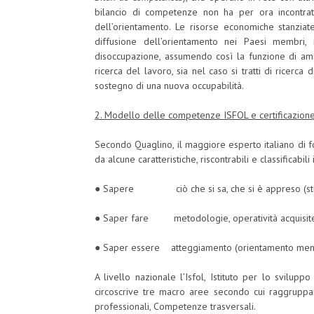
bilancio di competenze non ha per ora incontrato
dell’orientamento. Le risorse economiche stanzia
diffusione dell’orientamento nei Paesi membri, 
disoccupazione, assumendo così la funzione di ammo
ricerca del lavoro, sia nel caso si tratti di ricerca
sostegno di una nuova occupabilità.
2. Modello delle competenze ISFOL e certificazion
Secondo Quaglino, il maggiore esperto italiano di 
da alcune caratteristiche, riscontrabili e classificabili
● Sapere ciò che si sa, che si è appreso (stud
● Saper fare metodologie, operatività acquisite 
● Saper essere atteggiamento (orientamento ment
A livello nazionale l’Isfol, Istituto per lo svilupp
circoscrive tre macro aree secondo cui raggrup
professionali, Competenze trasversali.