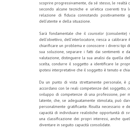
scoprire progressivamente, da sé stesso, le realtà c
secondo alcune tecniche e un’etica coerenti tra lo
relazione di fiducia connotando positivamente gl
dell’utente e della situazione.
Sarà fondamentale che il
counselor
(consulente) 
dell’obiettivo, dell’interlocutore, riesca a calibrar
chiarificare un problema e conoscere i diversi tipi 
sua soluzione, separare i fatti dai sentimenti e da
valutazione, distinguere la sua analisi da quella del
scelta, condurre il soggetto a identificare le prop
ipotesi interpretative che il soggetto è tenuto e chi
Da un punto di vista strettamente personale, è p
accordano con le reali competenze del soggetto, c
sviluppo di competenze di una professione, per m
latente, che, se adeguatamente stimolata, può dar
personalmente gratificante. Risulta necessario e d
capacità di individuare realistiche opportunità di 
una classificazione dei propri interessi, anche quel
diventare in seguito capacità consolidate.