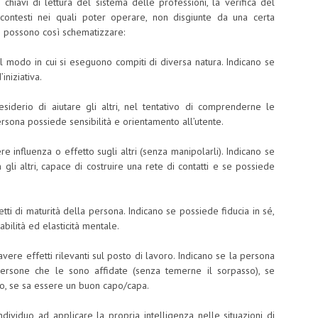
 chiavi di lettura del sistema delle professioni, la verifica del
 contesti nei quali poter operare, non disgiunte da una certa
si possono così schematizzare:
 al modo in cui si eseguono compiti di diversa natura. Indicano se
iniziativa.
esiderio di aiutare gli altri, nel tentativo di comprenderne le
ersona possiede sensibilità e orientamento all’utente.
ere influenza o effetto sugli altri (senza manipolarli). Indicano se
gli altri, capace di costruire una rete di contatti e se possiede
tti di maturità della persona. Indicano se possiede fiducia in sé,
tabilità ed elasticità mentale.
avere effetti rilevanti sul posto di lavoro. Indicano se la persona
ersone che le sono affidate (senza temerne il sorpasso), se
po, se sa essere un buon capo/capa.
ndividuo ad applicare la propria intelligenza nelle situazioni di