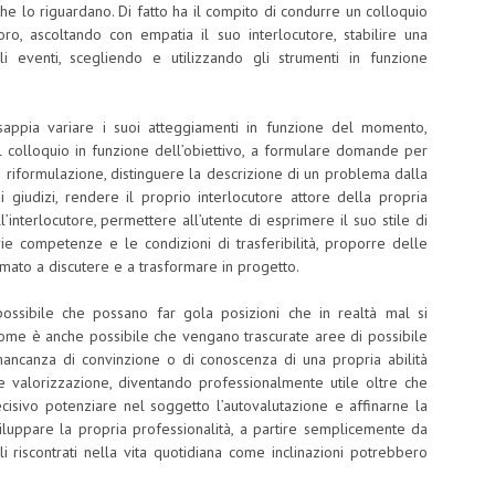
he lo riguardano. Di fatto ha il compito di condurre un colloquio
ro, ascoltando con empatia il suo interlocutore, stabilire una
i eventi, scegliendo e utilizzando gli strumenti in funzione
sappia variare i suoi atteggiamenti in funzione del momento,
e il colloquio in funzione dell’obiettivo, a formulare domande per
di riformulazione, distinguere la descrizione di un problema dalla
i giudizi, rendere il proprio interlocutore attore della propria
l’interlocutore, permettere all’utente di esprimere il suo stile di
rie competenze e le condizioni di trasferibilità, proporre delle
amato a discutere e a trasformare in progetto.
ossibile che possano far gola posizioni che in realtà mal si
ome è anche possibile che vengano trascurate aree di possibile
ancanza di convinzione o di conoscenza di una propria abilità
e valorizzazione, diventando professionalmente utile oltre che
ecisivo potenziare nel soggetto l’autovalutazione e affinarne la
sviluppare la propria professionalità, a partire semplicemente da
li riscontrati nella vita quotidiana come inclinazioni potrebbero