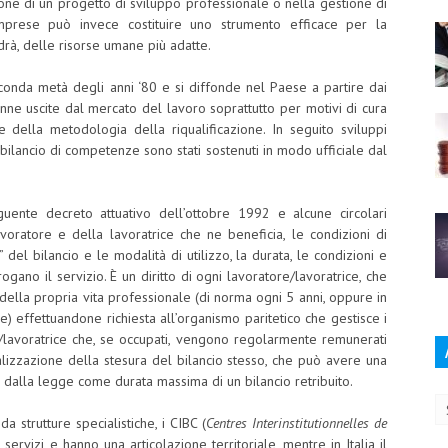
one di un progetto di sviluppo professionale o nella gestione di
mprese può invece costituire uno strumento efficace per la
rà, delle risorse umane più adatte.
econda metà degli anni ‘80 e si diffonde nel Paese a partire dai
onne uscite dal mercato del lavoro soprattutto per motivi di cura
zione della metodologia della riqualificazione. In seguito sviluppi
el bilancio di competenze sono stati sostenuti in modo ufficiale dal
ente decreto attuativo dell’ottobre 1992 e alcune circolari
 lavoratore e della lavoratrice che ne beneficia, le condizioni di
 del bilancio e le modalità di utilizzo, la durata, le condizioni e
ogano il servizio. È un diritto di ogni lavoratore/lavoratrice, che
 della propria vita professionale (di norma ogni 5 anni, oppure in
) effettuandone richiesta all’organismo paritetico che gestisce i
re/lavoratrice che, se occupati, vengono regolarmente remunerati
lizzazione della stesura del bilancio stesso, che può avere una
Ar
to dalla legge come durata massima di un bilancio retribuito.
 strutture specialistiche, i CIBC (
Centres Interinstitutionnelles de
 servizi e hanno una articolazione territoriale, mentre in Italia il