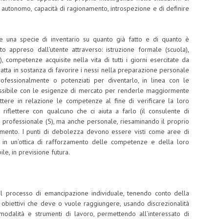
autonomo, capacità di ragionamento, introspezione e di definire
e una specie di inventario su quanto già fatto e di quanto è
 appreso dall’utente attraverso: istruzione formale (scuola),
, competenze acquisite nella vita di tutti i giorni esercitate da
tratta in sostanza di favorire i nessi nella preparazione personale
ofessionalmente o potenziati per diventarlo, in linea con le
possibile con le esigenze di mercato per renderle maggiormente
Mettere in relazione le competenze al fine di verificare la loro
 a riflettere con qualcuno che ci aiuta a farlo (il consulente di
ia professionale (5), ma anche personale, riesaminando il proprio
imento. I punti di debolezza devono essere visti come aree di
 in un’ottica di rafforzamento delle competenze e della loro
ile, in previsione futura.
il processo di emancipazione individuale, tenendo conto della
 obiettivi che deve o vuole raggiungere, usando discrezionalità
odalità e strumenti di lavoro, permettendo all’interessato di