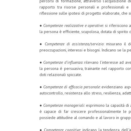
percorsi di formazione, attraverso l’acquisizione di
rapporto tra risorse personali e professionali e
riflessione sulle ipotesi di progetto elaborate, che 
●
Competenze realizzative e operative
: si riferiscono
la persona è efficiente, scupolosa, dotata di spirito d’
●
Competenze di assistenza/servizio
: misurano il d
preoccupazioni, interessi e bisogni. Indicano se la p
●
Competenze d’influenza
: rilevano l’interesse ad av
la persona è persuasiva, trainante nel rapporto con 
doti relazionali spiccate.
●
Competenze di efficacia personale
: evidenziano aspe
autocontrollo, resistenza allo stress, resilienza, adat
●
Competenze manageriali
: esprimono la capacità di 
è capace di far crescere professionalmente le p
possiede attitudine al comando e al lavoro in grup
●
Competenze cognitive
: indicano la tendenza dell’i