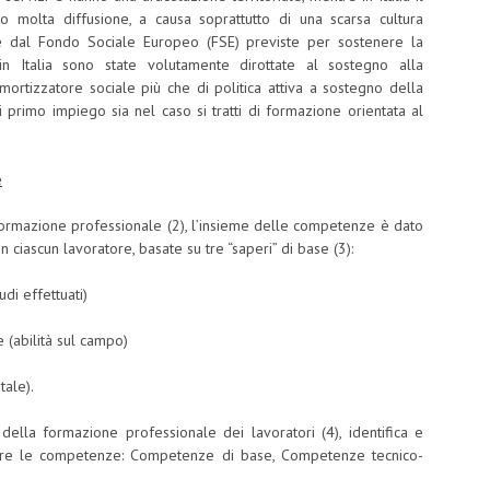
 molta diffusione, a causa soprattutto di una scarsa cultura
te dal Fondo Sociale Europeo (FSE) previste per sostenere la
in Italia sono state volutamente dirottate al sostegno alla
rtizzatore sociale più che di politica attiva a sostegno della
 di primo impiego sia nel caso si tratti di formazione orientata al
e
formazione professionale (2), l’insieme delle competenze è dato
 in ciascun lavoratore, basate su tre “saperi” di base (3):
i effettuati)
(abilità sul campo)
ale).
o della formazione professionale dei lavoratori (4), identifica e
pare le competenze: Competenze di base, Competenze tecnico-