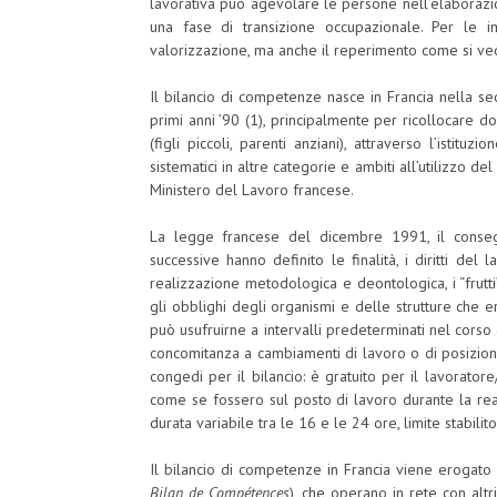
lavorativa può agevolare le persone nell’elaborazi
una fase di transizione occupazionale.
Per le i
valorizzazione, ma anche il reperimento come si ved
Il bilancio di competenze nasce in Francia nella s
primi anni ’90 (1), principalmente per ricollocare d
(figli piccoli, parenti anziani), attraverso l’istitu
sistematici in altre categorie e ambiti all’utilizzo d
Ministero del Lavoro francese.
La legge francese del dicembre 1991, il consegu
successive hanno definito le finalità, i diritti del
realizzazione metodologica e deontologica, i “frutti”
gli obblighi degli organismi e delle strutture che er
può usufruirne a intervalli predeterminati nel corso
concomitanza a cambiamenti di lavoro o di posizione
congedi per il bilancio: è gratuito per il lavorato
come se fossero sul posto di lavoro durante la rea
durata variabile tra le 16 e le 24 ore, limite stabili
Il bilancio di competenze in Francia viene erogato da
Bilan de Compétences
), che operano in rete con altri