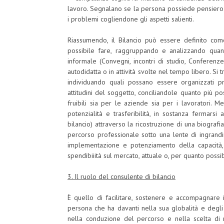
lavoro. Segnalano se la persona possiede pensiero 
i problemi cogliendone gli aspetti salienti.
Riassumendo, il Bilancio può essere definito com
possibile fare, raggruppando e analizzando quanto
informale (Convegni, incontri di studio, Conferenze)
autodidatta o in attività svolte nel tempo libero. Si 
individuando quali possano essere organizzati pr
attitudini del soggetto, conciliandole quanto più 
fruibili sia per le aziende sia per i lavoratori. 
potenzialità e trasferibilità, in sostanza fermarsi
bilancio) attraverso la ricostruzione di una biograf
percorso professionale sotto una lente di ingrand
implementazione e potenziamento della capacità,
spendibiiità sul mercato, attuale o, per quanto possib
3. Il ruolo del consulente di bilancio
È quello di facilitare, sostenere e accompagnare 
persona che ha davanti nella sua globalità e degli
nella conduzione del percorso e nella scelta di m