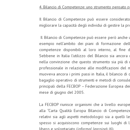
4. Bilancio di Competenze: uno strumento pensato pe
Il Bilancio di Competenze può essere considerato
migliorare la capacità degli individui di gestire la p
Il Bilancio di Competenze può essere però anche un
esempio nell’ambito dei piani di formazione de
competenze disponibili al loro interno, al fine 
Sebbene in Italia l’utilizzo del Bilancio sia ancor
nella convinzione che questo strumento sia più di u
professionale in relazione alle modificazioni del 
muoveva ancora i primi passi in Italia, il bilancio d
bagaglio operativo di strumenti e metodi di consulen
principali della FECBOP – Federazione Europea dei C
mese di giugno del 2005.
La FECBOP riunisce organismi che a livello europe
alla “Carta Qualità Europa Bilancio di Competenze”
relativi sia agli aspetti metodologici sia a quelli l
spesso si acquisiscono competenze sui luoghi di l
libero e volontariato (
informal learning
) (6).