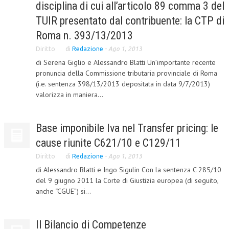
disciplina di cui all’articolo 89 comma 3 del
L’UMANISTA
TUIR presentato dal contribuente: la CTP di
Roma n. 393/13/2013
DIRITTO
Diritto
di
Redazione
-
Ago 1, 2013
DIRITTO PENALE D’IMPRESA
di Serena Giglio e Alessandro Blatti Un’importante recente
pronuncia della Commissione tributaria provinciale di Roma
DIRITTO DEL LAVORO
(i.e. sentenza 398/13/2013 depositata in data 9/7/2013)
DIRITTO DEL WEB
valorizza in maniera...
DIRITTO DELLE IMPRESE IN CRISI
Base imponibile Iva nel Transfer pricing: le
CRIMINOLOGIA E CRIMINALISTICA
cause riunite C621/10 e C129/11
SICUREZZA SUL LAVORO
Diritto
di
Redazione
-
Ago 1, 2013
FISCO
di Alessandro Blatti e Ingo Sigulin Con la sentenza C 285/10
del 9 giugno 2011 la Corte di Giustizia europea (di seguito,
DIRITTO TRIBUTARIO
anche “CGUE”) si...
FISCALITÀ INTERNAZIONALE
Il Bilancio di Competenze
TAX RISK MANAGEMENT