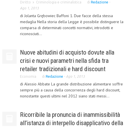
Diritto
Criminologia e criminalistica
di
Redazione
-
Ago 1, 2013
COLLABORA CON NOI
di Jolanta Grębowiec Baffoni 1. Due facce della stessa
ECONOMIA
medaglia Nella storia della Legge è possibile distinguere la
comparsa di determinati concetti normativi, introdotti e
CORPORATE SOCIAL RESPONSIBILITY
riconosciuti...
ECONOMIA DELL’ARTE
Nuove abitudini di acquisto dovute alla
INTERNAZIONALIZZAZIONE
crisi e nuovi parametri nella sfida tra
HUMAN RESOURCES
retailer tradizionali e hard discount
RISORSE UMANE
Economia
di
Redazione
-
Ago 1, 2013
di Alessio Abbate La grande distribuzione alimentare soffre
MARKETING
sempre più a causa della concorrenza degli hard discount,
TREASURY IN FINANCIAL SERVICES
nonostante questi ultimi nel 2012 siano stati messi...
RISK MANAGEMENT
Ricorribile la pronuncia di inammissibilità
SVILUPPO SOSTENIBILE
all’istanza di interpello disapplicativo della
PERSONA E CITTÀ