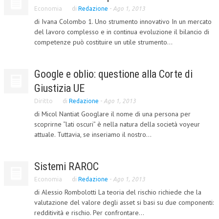
Economia
di
Redazione
-
Ago 1, 2013
CRIMINOLOGIA TRIBUTARIA
di Ivana Colombo 1. Uno strumento innovativo In un mercato
del lavoro complesso e in continua evoluzione il bilancio di
CFC E PARADISI FISCALI
competenze può costituire un utile strumento...
TRANSFER PRICING
PRASSI
Google e oblio: questione alla Corte di
Giustizia UE
AMMINISTRATIVA
Diritto
di
Redazione
-
Ago 1, 2013
TRIBUTARIA
di Micol Nantiat Googlare il nome di una persona per
GIURISPRUDENZA
scoprirne “lati oscuri” è nella natura della società voyeur
attuale. Tuttavia, se inseriamo il nostro...
EUROPEA
COSTITUZIONALE
Sistemi RAROC
CIVILE
Economia
di
Redazione
-
Ago 1, 2013
di Alessio Rombolotti La teoria del rischio richiede che la
TRIBUTARIA
valutazione del valore degli asset si basi su due componenti:
redditività e rischio. Per confrontare...
PENALE