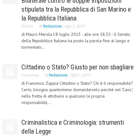
Bilaterale contro le doppie imposizioni
stipulata tra la Repubblica di San Marino e
CORSI CE.S.E.D.
la Repubblica Italiana
ARCHIVIO CORSI 2015
Diritto
di
Redazione
-
Ago 1, 2013
DIVENTA SOCIO
di Mauro Merola L’8 luglio 2013 - alle ore 18,55 - il Senato
della Repubblica Italiana ha posto la parola fine al lungo e
BROCHURE CE.S.E.D.
tormentato...
LA RIVISTA
Cittadino o Stato? Giusto per non sbagliare
LA RIVISTA
Economia
di
Redazione
-
Ago 1, 2013
COMITATO SCIENTIFICO
di Francesco Zappia Cittadino o Stato? Chi è il responsabile?
Certo, bisogna quantomeno domandarselo perchè nel "Caos",
COMITATO EDITORIALE
nella fretta di attribuire a qualcuno la propria
responsabilità,...
REDAZIONE
PEER REVIEW
Criminalistica e Criminologia: strumenti
CODICE ETICO
della Legge
AUTORI