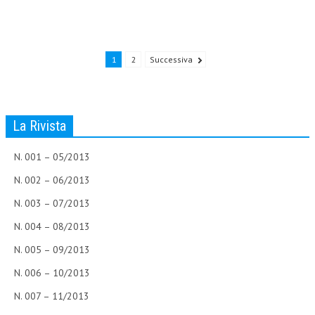
NEWS
ARCHIVIO EVENTI (FINO AL 2022)
1
2
Successiva
CORSI ENTI TERZI
PUBBLICAZIONI
La Rivista
BOLLETTINO FINANZIAMENTI
N. 001 – 05/2013
TELEGRAM
N. 002 – 06/2013
DOCUMENTI
N. 003 – 07/2013
MANUALI E MONOGRAFIE
N. 004 – 08/2013
N. 005 – 09/2013
TESI DI LAUREA
N. 006 – 10/2013
MATERIALE DIDATTICO
N. 007 – 11/2013
INVITI E PROMOZIONI