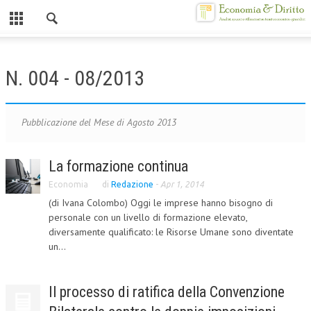
Chiuso
HOME
N. 004 - 08/2013
CHI SIAMO
MISSION
Pubblicazione del Mese di Agosto 2013
CONTATTI
La formazione continua
CENTRO STUDI
Economia
di
Redazione
-
Apr 1, 2014
(di Ivana Colombo) Oggi le imprese hanno bisogno di
ATTO COSTITUTIVO E STATUTO
personale con un livello di formazione elevato,
ORGANIZZAZIONE
diversamente qualificato: le Risorse Umane sono diventate
un...
OBIETTIVI
DIREZIONE SCIENTIFICA
Il processo di ratifica della Convenzione
ALTA FORMAZIONE