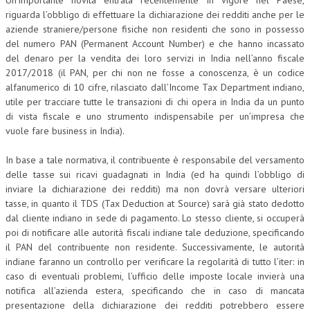
Un’importante novità entrata recentemente in vigore nel Paese,
riguarda l’obbligo di effettuare la dichiarazione dei redditi anche per le
COLLABORA CON NOI
aziende straniere/persone fisiche non residenti che sono in possesso
del numero PAN (Permanent Account Number) e che hanno incassato
ECONOMIA
del denaro per la vendita dei loro servizi in India nell’anno fiscale
2017/2018 (il PAN, per chi non ne fosse a conoscenza, è un codice
CORPORATE SOCIAL RESPONSIBILITY
alfanumerico di 10 cifre, rilasciato dall’Income Tax Department indiano,
utile per tracciare tutte le transazioni di chi opera in India da un punto
ECONOMIA DELL’ARTE
di vista fiscale e uno strumento indispensabile per un’impresa che
INTERNAZIONALIZZAZIONE
vuole fare business in India).
HUMAN RESOURCES
In base a tale normativa, il contribuente è responsabile del versamento
delle tasse sui ricavi guadagnati in India (ed ha quindi l’obbligo di
RISORSE UMANE
inviare la dichiarazione dei redditi) ma non dovrà versare ulteriori
tasse, in quanto il TDS (Tax Deduction at Source) sarà già stato dedotto
MARKETING
dal cliente indiano in sede di pagamento. Lo stesso cliente, si occuperà
TREASURY IN FINANCIAL SERVICES
poi di notificare alle autorità fiscali indiane tale deduzione, specificando
il PAN del contribuente non residente. Successivamente, le autorità
RISK MANAGEMENT
indiane faranno un controllo per verificare la regolarità di tutto l’iter: in
caso di eventuali problemi, l’ufficio delle imposte locale invierà una
SVILUPPO SOSTENIBILE
notifica all’azienda estera, specificando che in caso di mancata
presentazione della dichiarazione dei redditi potrebbero essere
PERSONA E CITTÀ