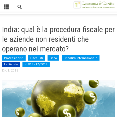
Chiuso
HOME
India: qual è la procedura fiscale per
CHI SIAMO
le aziende non residenti che
MISSION
operano nel mercato?
CONTATTI
Professionisti
Fiscalisti
Fisco
Fiscalità internazionale
La Rivista
N. 068 - 12/2018
CENTRO STUDI
Dic 1, 2018
ATTO COSTITUTIVO E STATUTO
ORGANIZZAZIONE
OBIETTIVI
DIREZIONE SCIENTIFICA
ALTA FORMAZIONE