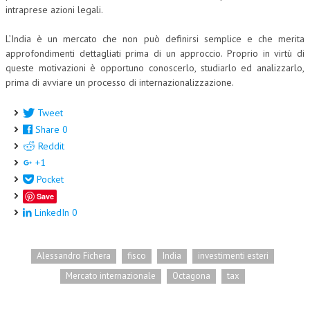
intraprese azioni legali.
L’UMANISTA
L’India è un mercato che non può definirsi semplice e che merita
DIRITTO
approfondimenti dettagliati prima di un approccio. Proprio in virtù di
queste motivazioni è opportuno conoscerlo, studiarlo ed analizzarlo,
DIRITTO PENALE D’IMPRESA
prima di avviare un processo di internazionalizzazione.
DIRITTO DEL LAVORO
Tweet
DIRITTO DEL WEB
Share
0
Reddit
DIRITTO DELLE IMPRESE IN CRISI
+1
CRIMINOLOGIA E CRIMINALISTICA
Pocket
Save
SICUREZZA SUL LAVORO
LinkedIn
0
FISCO
DIRITTO TRIBUTARIO
Alessandro Fichera
fisco
India
investimenti esteri
Mercato internazionale
Octagona
tax
FISCALITÀ INTERNAZIONALE
TAX RISK MANAGEMENT