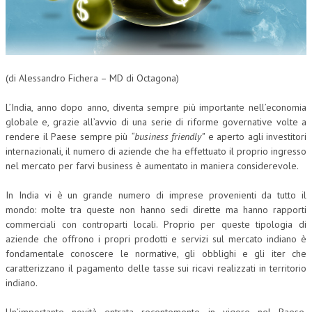
CORSI CE.S.E.D.
ARCHIVIO CORSI 2015
DIVENTA SOCIO
(di Alessandro Fichera – MD di Octagona)
BROCHURE CE.S.E.D.
L’India, anno dopo anno, diventa sempre più importante nell’economia
globale e, grazie all’avvio di una serie di riforme governative volte a
LA RIVISTA
rendere il Paese sempre più
“business friendly”
e aperto agli investitori
internazionali, il numero di aziende che ha effettuato il proprio ingresso
LA RIVISTA
nel mercato per farvi business è aumentato in maniera considerevole.
COMITATO SCIENTIFICO
In India vi è un grande numero di imprese provenienti da tutto il
COMITATO EDITORIALE
mondo: molte tra queste non hanno sedi dirette ma hanno rapporti
commerciali con controparti locali. Proprio per queste tipologia di
REDAZIONE
aziende che offrono i propri prodotti e servizi sul mercato indiano è
fondamentale conoscere le normative, gli obblighi e gli iter che
PEER REVIEW
caratterizzano il pagamento delle tasse sui ricavi realizzati in territorio
indiano.
CODICE ETICO
AUTORI