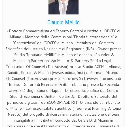
NEWS
ARCHIVIO EVENTI (FINO AL 2022)
Claudio Melillo
- Dottore Commercialista ed Esperto Contabile iscritto all’ODCEC di
CORSI ENTI TERZI
Milano. - Membro delle Commissioni “Fiscalità Internazionale” e
PUBBLICAZIONI
“Contenzioso” dell’ODCEC di Milano. - Membro del Comitato
Scientifico dell’Istituto Nazionale di Ragioneria (INR). - Owner presso
BOLLETTINO FINANZIAMENTI
“Studio Tributario Melillo” in Milano e Legnano. - Founder &
Managing Partner presso Melillo & Partners Studio Legale
TELEGRAM
Tributario. - Of Counsel (Tax Advisor) presso Studio AGFM – Alinovi,
Guiotto, Ferrari & Mattioli (www.studioagfm.it) di Parma e Milano. -
Of Counsel (Tax Advisor) presso Eurocons S.r.l. (www.eurocons.it) di
DOCUMENTI
Torino. - Dottore di Ricerca in Diritto Tributario presso la Seconda
Università degli Studi di Napoli. - Direttore Scientifico del Centro
MANUALI E MONOGRAFIE
Studi di Economia e Diritto – Ce.S.E.D.. - Direttore Editoriale del
TESI DI LAUREA
periodico digitale free ECONOMIAeDIRITTO.it, iscritto al Tribunale
di Milano. - Co-responsabile scientifico (insieme al Prof. Ing. Antonio
MATERIALE DIDATTICO
Nesticò) del progetto di ricerca in materia di valutazione dei beni
intangibili a fini tributari, condotto dal Ce.S.E.D. di Milano in
INVITI E PROMOZIONI
collaborazione con il Dipartimento di Ingegneria dell’Università di