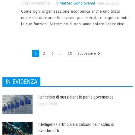
Alta Formazione
di
Matteo Bongiovanni
-
Lug 29, 2023
NEWS
Come ogni organizzazione economica anche uno Stato
necessita di risorse finanziarie per esercitare regolarmente
ARCHIVIO EVENTI (FINO AL 2022)
le sue funzioni. Al termine di ogni anno solare l’esecutivo...
CORSI ENTI TERZI
PUBBLICAZIONI
1
2
3
...
10
Successiva
BOLLETTINO FINANZIAMENTI
TELEGRAM
IN EVIDENZA
DOCUMENTI
MANUALI E MONOGRAFIE
Il principio di sussidiarietà per la governance
Lug 2, 2026
TESI DI LAUREA
MATERIALE DIDATTICO
Intelligenza artificiale e calcolo del rischio di
INVITI E PROMOZIONI
investimento