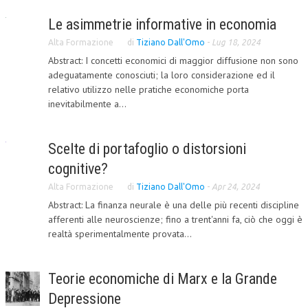
CORSI CE.S.E.D.
Le asimmetrie informative in economia
Alta Formazione
di
Tiziano Dall'Omo
-
Lug 18, 2024
ARCHIVIO CORSI 2015
Abstract: I concetti economici di maggior diffusione non sono
DIVENTA SOCIO
adeguatamente conosciuti; la loro considerazione ed il
relativo utilizzo nelle pratiche economiche porta
BROCHURE CE.S.E.D.
inevitabilmente a...
LA RIVISTA
Scelte di portafoglio o distorsioni
LA RIVISTA
cognitive?
COMITATO SCIENTIFICO
Alta Formazione
di
Tiziano Dall'Omo
-
Apr 24, 2024
Abstract: La finanza neurale è una delle più recenti discipline
COMITATO EDITORIALE
afferenti alle neuroscienze; fino a trent'anni fa, ciò che oggi è
REDAZIONE
realtà sperimentalmente provata...
PEER REVIEW
Teorie economiche di Marx e la Grande
CODICE ETICO
Depressione
AUTORI