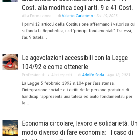
Cost. alla modifica degli arti. 9 e 41 Cost.
L’UMANISTA
Alta Formazione
di
Valerio Carlesimo
-
Set 15, 2023
DIRITTO
I primi 12 articoli della Costituzione affermano i valori su cui
si fonda la Repubblica, i cd “principi fondamentali”. Tra essi,
DIRITTO PENALE D’IMPRESA
l’ar. 9 tutela...
DIRITTO DEL LAVORO
Le agevolazioni accessibili con la Legge
DIRITTO DEL WEB
104/92 e come ottenerle
DIRITTO DELLE IMPRESE IN CRISI
Professionisti
Altri esperti
di
Adolfo Soda
-
Ago 18, 2023
CRIMINOLOGIA E CRIMINALISTICA
La Legge 5 febbraio 1992 n.104 per l’assistenza,
l’integrazione sociale e i diritti delle persone portatrici di
SICUREZZA SUL LAVORO
handicap rappresenta una tutela ed aiuto fondamentali per
le...
FISCO
DIRITTO TRIBUTARIO
Economia circolare, lavoro e solidarietà. Un
FISCALITÀ INTERNAZIONALE
modo diverso di fare economia: il caso di
TAX RISK MANAGEMENT