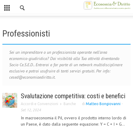
Chiuso
HOME
Professionisti
CHI SIAMO
MISSION
Sei un imprenditore o un professionista operante nell'area
economico-giudiridica? Dai visibilità alla Tua attività diventando
CONTATTI
Socio Ce.S.E.D.. Entrerai a far parte di un network multidisciplinare
esclusivo e potrai usufruire di tanti servizi gratuiti. Per info:
CENTRO STUDI
cesed@economiaediritto.it.
ATTO COSTITUTIVO E STATUTO
Svalutazione competitiva: costi e benefici
ORGANIZZAZIONE
Accordi e Convenzioni
Banche
di
Matteo Bongiovanni
-
OBIETTIVI
Set 12, 2024
In macroeconomia il Pil, ovvero il prodotto interno lordo di
DIREZIONE SCIENTIFICA
un Paese, è dato dalla seguente equazione: Y = C + I + G...
ALTA FORMAZIONE