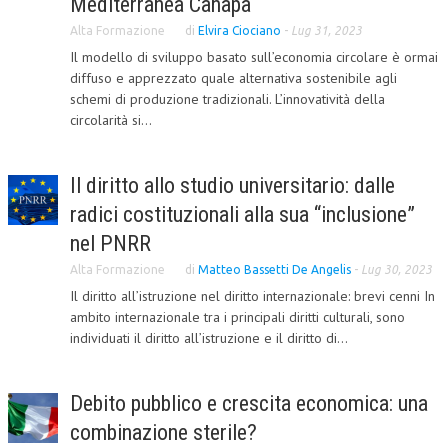
Mediterranea Canapa
CRIMINOLOGIA TRIBUTARIA
Alta Formazione
di
Elvira Ciociano
-
Lug 31, 2023
Il modello di sviluppo basato sull’economia circolare è ormai
CFC E PARADISI FISCALI
diffuso e apprezzato quale alternativa sostenibile agli
schemi di produzione tradizionali. L’innovatività della
TRANSFER PRICING
circolarità si...
PRASSI
AMMINISTRATIVA
Il diritto allo studio universitario: dalle
radici costituzionali alla sua “inclusione”
TRIBUTARIA
nel PNRR
GIURISPRUDENZA
Alta Formazione
di
Matteo Bassetti De Angelis
-
Lug 30, 2023
EUROPEA
Il diritto all’istruzione nel diritto internazionale: brevi cenni In
ambito internazionale tra i principali diritti culturali, sono
COSTITUZIONALE
individuati il diritto all’istruzione e il diritto di...
CIVILE
TRIBUTARIA
Debito pubblico e crescita economica: una
combinazione sterile?
PENALE