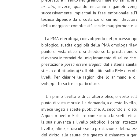
prelevato e inserito nel grembo materno, affinché 
in vitro
, invece, quando entrambi i gameti vengo
successivamente impiantati in fase embrionale all’
tecnica dipende da circostanze di cui non discuter
della maggiore complessità, incide maggiormente su
La PMA eterologa, coinvolgendo nel processo riprod
biologico, suscita oggi più della PMA omologa rilevant
punto di vista etico, ci si chiede se la prestazione 
rilevanza in termini del miglioramento di salute che è 
prestazione
possa essere erogata
dal sistema sanit
stesso o il cittadino)(5). Il dibattito sulla PMA et
livelli. Per chiarire le ragioni che lo animano e 
svilupparlo su tre in particolare.
Un primo livello è di carattere etico, e verte sull’
punto di vista morale. La domanda, a questo livello,
invece legati a scelte pubbliche. Al secondo si discu
A questo livello è chiaro come incida la scelta etica
la sua rilevanza a livello pubblico: i centri attrez
livello, infine, si discute se la prestazione debba e
del diritto alla salute che questo è chiamato a gara