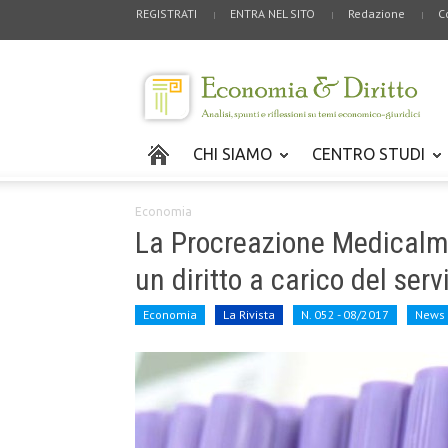
REGISTRATI
ENTRA NEL SITO
Redazione
C
CHI SIAMO
CENTRO STUDI
Economia
La Procreazione Medicalme
un diritto a carico del serv
Economia
La Rivista
N. 052 - 08/2017
News