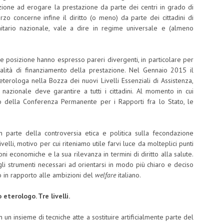
azione ad erogare la prestazione da parte dei centri in grado di
zo concerne infine il diritto (o meno) da parte dei cittadini di
nitario nazionale, vale a dire in regime universale e (almeno
ere posizione hanno espresso pareri divergenti, in particolare per
dalità di finanziamento della prestazione. Nel Gennaio 2015 il
eterologa nella Bozza dei nuovi Livelli Essenziali di Assistenza,
o nazionale deve garantire a tutti i cittadini. Al momento in cui
o della Conferenza Permanente per i Rapporti fra lo Stato, le
parte della controversia etica e politica sulla fecondazione
elli, motivo per cui riteniamo utile farvi luce da molteplici punti
oni economiche e la sua rilevanza in termini di diritto alla salute.
gli strumenti necessari ad orientarsi in modo più chiaro e deciso
to in rapporto alle ambizioni del
welfare
italiano.
terologo. Tre livelli.
n insieme di tecniche atte a sostituire artificialmente parte del