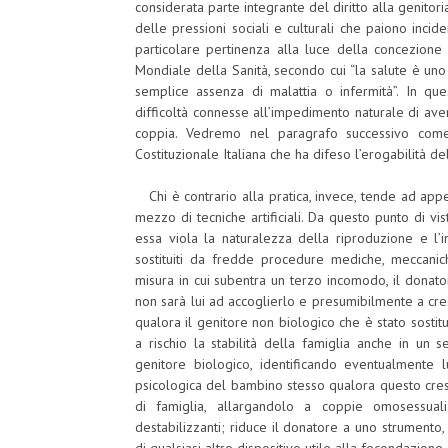
considerata parte integrante del diritto alla genitor
delle pressioni sociali e culturali che paiono incid
particolare pertinenza alla luce della concezione
Mondiale della Sanità, secondo cui “la salute è uno
semplice assenza di malattia o infermità”. In q
difficoltà connesse all’impedimento naturale di av
coppia. Vedremo nel paragrafo successivo come
Costituzionale Italiana che ha difeso l’erogabilità de
Chi è contrario alla pratica, invece, tende ad appel
mezzo di tecniche artificiali. Da questo punto di vi
essa viola la naturalezza della riproduzione e l’in
sostituiti da fredde procedure mediche, meccaniche
misura in cui subentra un terzo incomodo, il donat
non sarà lui ad accoglierlo e presumibilmente a cresce
qualora il genitore non biologico che è stato sostit
a rischio la stabilità della famiglia anche in un
genitore biologico, identificando eventualmente l
psicologica del bambino stesso qualora questo cres
di famiglia, allargandolo a coppie omosessual
destabilizzanti; riduce il donatore a uno strumento