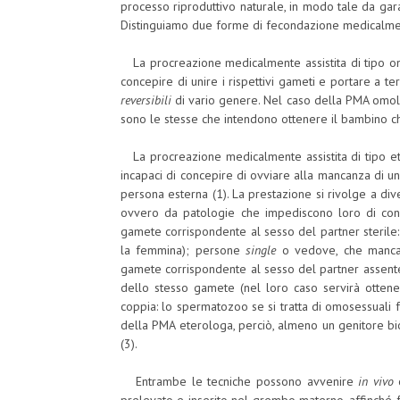
processo riproduttivo naturale, in modo tale da ga
Distinguiamo due forme di fecondazione medicalment
La procreazione medicalmente assistita di tipo o
concepire di unire i rispettivi gameti e portare a 
reversibili
di vario genere. Nel caso della PMA omolo
sono le stesse che intendono ottenere il bambino che
La procreazione medicalmente assistita di tipo et
incapaci di concepire di ovviare alla mancanza di u
persona esterna (1). La prestazione si rivolge a dive
ovvero da patologie che impediscono loro di con
gamete corrispondente al sesso del partner sterile:
la femmina); persone
single
o vedove, che mancan
gamete corrispondente al sesso del partner assente
dello stesso gamete (nel loro caso servirà otten
coppia: lo spermatozoo se si tratta di omosessuali f
della PMA eterologa, perciò, almeno un genitore b
(3).
Entrambe le tecniche possono avvenire
in vivo