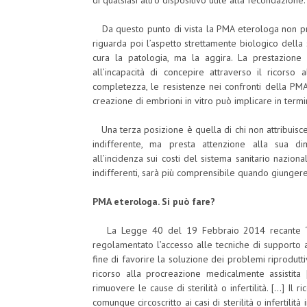
di qualsiasi altro dispositivo utile alla fecondazione.
Da questo punto di vista la PMA eterologa non pres
riguarda poi l’aspetto strettamente biologico della s
cura la patologia, ma la aggira. La prestazione 
all’incapacità di concepire attraverso il ricorso 
completezza, le resistenze nei confronti della P
creazione di embrioni in vitro può implicare in termi
Una terza posizione è quella di chi non attribuisce 
indifferente, ma presta attenzione alla sua d
all’incidenza sui costi del sistema sanitario nazi
indifferenti, sarà più comprensibile quando giunger
PMA eterologa. Si può fare?
La Legge 40 del 19 Febbraio 2014 recante “Nor
regolamentato l’accesso alle tecniche di supporto 
fine di favorire la soluzione dei problemi riproduttivi
ricorso alla procreazione medicalmente assistita 
rimuovere le cause di sterilità o infertilità. […] Il
comunque circoscritto ai casi di sterilità o infertili