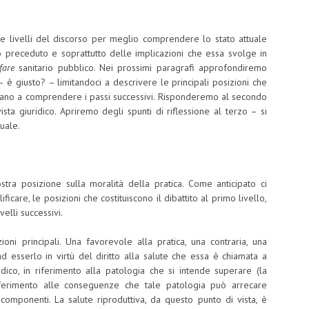
re livelli del discorso per meglio comprendere lo stato attuale
no preceduto e soprattutto delle implicazioni che essa svolge in
fare
sanitario pubblico. Nei prossimi paragrafi approfondiremo
– è giusto? – limitandoci a descrivere le principali posizioni che
aiutano a comprendere i passi successivi. Risponderemo al secondo
sta giuridico. Apriremo degli spunti di riflessione al terzo – si
tuale.
 posizione sulla moralità della pratica. Come anticipato ci
are, le posizioni che costituiscono il dibattito al primo livello,
elli successivi.
i principali. Una favorevole alla pratica, una contraria, una
 esserlo in virtù del diritto alla salute che essa è chiamata a
ico, in riferimento alla patologia che si intende superare (la
n riferimento alle conseguenze che tale patologia può arrecare
 componenti. La salute riproduttiva, da questo punto di vista, è