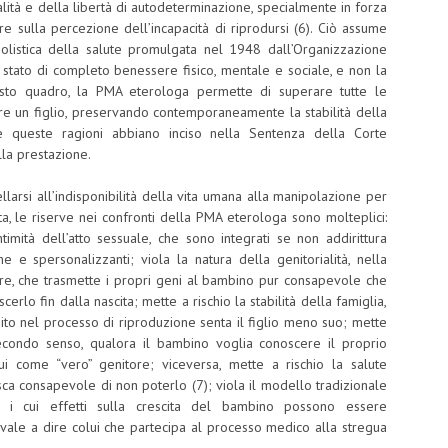
ialità e della libertà di autodeterminazione, specialmente in forza
ere sulla percezione dell’incapacità di riprodursi (6). Ciò assume
 olistica della salute promulgata nel 1948 dall’Organizzazione
 stato di completo benessere fisico, mentale e sociale, e non la
uesto quadro, la PMA eterologa permette di superare tutte le
ere un figlio, preservando contemporaneamente la stabilità della
 queste ragioni abbiano inciso nella Sentenza della Corte
lla prestazione.
larsi all’indisponibilità della vita umana alla manipolazione per
sta, le riserve nei confronti della PMA eterologa sono molteplici:
timità dell’atto sessuale, che sono integrati se non addirittura
 e spersonalizzanti; viola la natura della genitorialità, nella
ore, che trasmette i propri geni al bambino pur consapevole che
rlo fin dalla nascita; mette a rischio la stabilità della famiglia,
uito nel processo di riproduzione senta il figlio meno suo; mette
 secondo senso, qualora il bambino voglia conoscere il proprio
ui come “vero” genitore; viceversa, mette a rischio la salute
ca consapevole di non poterlo (7); viola il modello tradizionale
i i cui effetti sulla crescita del bambino possono essere
, vale a dire colui che partecipa al processo medico alla stregua