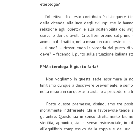
eterologa?
L’obiettivo di questo contributo è distinguere i t
della vicenda, alla luce degli sviluppi che lo han
relazione agli obiettivi e alla sostenibilità del
wel
ciascuno dei tre livelli. Ci soffermeremo sul primo 
animano il dibattito, nella misura in cui queste ci 
– si può? – ricostruendo la vicenda dal punto di vi
deve? – facendo il punto sulla situazione italiana at
PMA eterologa. È giusto farla?
Non vogliamo in questa sede esprimere la nostra
limitiamo dunque a descrivere brevemente, e semplific
nella misura in cui queste ci aiutano a procedere a liv
Poste queste premesse, distinguiamo tre posizion
moralmente indifferente. Chi è favorevole tende ad
garantire. Questo sia in senso strettamente biomed
sterilità, appunto), sia in senso psicosociale, i
all’equilibrio complessivo della coppia e dei suoi