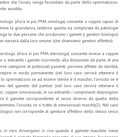
rantire che l’ovulo venga fecondato da parte dello spermatozoo.
e assistita.
mologo (d’ora in poi PMA omologa) consente a coppie capaci di
termine la gravidanza, laddove questa sia complicata da patologie
ga le due persone che producono i gameti (i genitori biologici)
 nascerà dalla loro unione (che chiamiamo genitori affettivi).
erologo (d’ora in poi PMA eterologa) consente invece a coppie
no o entrambi i gameti ricorrendo alla donazione da parte di una
rse categorie di potenziali pazienti: persone affette da sterilità,
cepire in modo permanente (nel loro caso servirà ottenere il
 lo spermatozoo se ad essere sterile è il maschio, l’ovocita se è
o del gamete del partner (nel loro caso servirà ottenere il
); coppie omosessuali, in cui entrambi i componenti dispongono
ere il gamete corrispondente al sesso diverso da quello della
emmine, l’ovocita se si tratta di omosessuali maschi)(2). Nel caso
iologico
non
corrisponde al genitore affettivo dello stesso sesso
o
in vitro
. Avvengono
in vivo
quando il gamete maschile viene