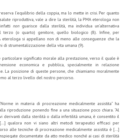
erva l’equilibrio della coppia, ma lo mette in crisi. Per quanto
alute riproduttiva, vale a dire la sterilità, la PMA eterologa non
infatti
non
guarisce dalla sterilità, ma individua un’alternativa
al terzo (o quarto) genitore, quello biologico (8). Infine, per
MA eterologa si appellano non di meno alle conseguenze che la
ni di strumentalizzazione della vita umana (9).
particolare significato morale alla prestazione, verso il quale è
imensione economica e pubblica, specialmente in relazione
onale. La posizione di queste persone, che chiamiamo moralmente
emo al terzo livello del nostro percorso.
me in materia di procreazione medicalmente assistita” ha
alla riproduzione ponendo fine a una situazione poco chiara. “Al
 derivanti dalla sterilità o dalla infertilità umana, è consentito il
[…] qualora non vi siano altri metodi terapeutici efficaci per
 ricorso alle tecniche di procreazione medicalmente assistita è […]
tà inspiegate documentate da atto medico nonché ai casi di sterilità