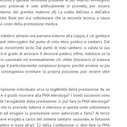
fecondi il gamete femminile presente al suo interno. Avvengono
no prelevati e uniti artificialmente in provetta, per essere
interno del grembo materno (4). La scelta dell’una o dell’altra
emo. Basti per ora sottolineare che la seconda tecnica, a causa
l costo della prestazione medica.
uttivo almeno una persona esterna alla coppia, il cd. genitore
i interrogativi dal punto di vista etico, politico e sanitario. Dal
sia
moralmente lecita
. Dal punto di vista sanitario, si valuta la sua
in grado di arrecare. Il decisore politico, infine, stabilisce se la
ario nazionale ed eventualmente
chi debba
finanziarla
(il sistema
erologa è particolarmente complesso proprio perché avviene su più
di conseguenza orientare la propria posizione, può essere utile
opinione individuale circa la legittimità della prestazione da un
 è:
è giusto
ricorrere alla PMA eterologa? I livelli successivi sono
te l’erogabilità della prestazione:
si può
fare la PMA eterologa?
 che lo precede, tuttavia ci interessa in questa sede sottolineare
zati ad erogare la prestazione sono autorizzati a farlo? Al terzo
ssere erogata a carico del sistema sanitario nazionale, in funzione
ntire in base all’art. 32 della Costituzione:
si deve
fare la PMA