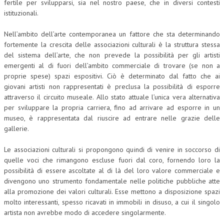
fertile per svilupparsi, sia nel nostro paese, che in diversi contesti
istituzionali.
COLLABORA CON NOI
Nell’ambito dell’arte contemporanea un fattore che sta determinando
ECONOMIA
fortemente la crescita delle associazioni culturali è la struttura stessa
del sistema dell’arte, che non prevede la possibilità per gli artisti
CORPORATE SOCIAL RESPONSIBILITY
emergenti al di fuori dell’ambito commerciale di trovare (se non a
ECONOMIA DELL’ARTE
proprie spese) spazi espositivi. Ciò è determinato dal fatto che ai
giovani artisti non rappresentati è preclusa la possibilità di esporre
INTERNAZIONALIZZAZIONE
attraverso il circuito museale. Allo stato attuale l’unica vera alternativa
per sviluppare la propria carriera, fino ad arrivare ad esporre in un
HUMAN RESOURCES
museo, è rappresentata dal riuscire ad entrare nelle grazie delle
gallerie.
RISORSE UMANE
MARKETING
Le associazioni culturali si propongono quindi di venire in soccorso di
quelle voci che rimangono escluse fuori dal coro, fornendo loro la
TREASURY IN FINANCIAL SERVICES
possibilità di essere ascoltate al di là del loro valore commerciale e
divengono uno strumento fondamentale nelle politiche pubbliche atte
RISK MANAGEMENT
alla promozione dei valori culturali. Esse mettono a disposizione spazi
molto interessanti, spesso ricavati in immobili in disuso, a cui il singolo
SVILUPPO SOSTENIBILE
artista non avrebbe modo di accedere singolarmente.
PERSONA E CITTÀ