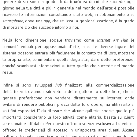
genere di siti sono in grado di darti un’idea di ciò che succede ogni
giorno nella tua città e più in generale nel mondo dell’arte: è possibile
NEWS
ricevere le informazioni consultando il sito web, in abbonamento o su
smartphone
, dove una
app
, che utilizza la geolocalizzazione, è in grado
ARCHIVIO EVENTI (FINO AL 2022)
di mostrare ciò che succede intorno a noi.
CORSI ENTI TERZI
Nella loro dimensione sociale troviamo come
Internet Art Hub
le
PUBBLICAZIONI
comunità virtuali per appassionati d’arte, in cui le diverse figure del
sistema possono entrare più facilmente in contatto tra di loro, mostrare
BOLLETTINO FINANZIAMENTI
la propria arte, commentare quella degli altri, dare delle preferenze,
nonché scambiarsi informazioni su tutto quello che succede nel mondo
TELEGRAM
reale.
DOCUMENTI
Infine si sono sviluppati
hub
finalizzati alla commercializzazione
dell’arte: vi troviamo i siti vetrina delle gallerie o delle fiere, che in
genere preferiscono non vendere direttamente su Internet, onde
MANUALI E MONOGRAFIE
evitare di rendere pubblici i prezzi delle loro opere, ma utilizzarlo ai
TESI DI LAUREA
soli fini espositivi. E’ da rilevare che alcune gallerie, specie quelle più
importanti, considerano la loro attività come elitaria, basata su clienti
MATERIALE DIDATTICO
selezionati e affidabili. Per questo offrono servizi esclusivi ad utenti cui
offrono le credenziali di accesso in un’apposita area clienti. Alcune
INVITI E PROMOZIONI
gallerie di punta, come Gagosian, hanno poi creato applicazioni di tipo