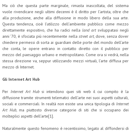
Ma ciò che questa parte marginale, rimasta inascoltata, del sistema
L’UMANISTA
vuole rivendicare negli ultimi decenni è il diritto per l’artista, oltre che
alla produzione, anche alla diffusione in modo libero della sua arte.
DIRITTO
Questa tendenza, cioè l’utilizzo dell’ambiente pubblico come mezzo
direttamente espositivo, che ha radici nella
land art
sviluppatasi negli
DIRITTO PENALE D’IMPRESA
anni ’70, è sfociata più recentemente nella
street art
, dove, senza dover
DIRITTO DEL LAVORO
chiedere permessi di sorta ai guardiani delle porte del mondo dell’arte
che conta, le opere entrano in contatto diretto con il pubblico per
DIRITTO DEL WEB
mezzo del paesaggio urbano e metropolitano. Come ora si vedrà, nella
stessa direzione va, seppur utilizzando mezzi virtuali, l’arte diffusa per
DIRITTO DELLE IMPRESE IN CRISI
mezzo di Internet.
CRIMINOLOGIA E CRIMINALISTICA
Gli Internet Art Hub
SICUREZZA SUL LAVORO
Per
Internet Art Hub
si intendono quei siti web il cui compito è la
FISCO
diffusione tramite strumenti telematici dell’arte nei suoi aspetti culturali,
sociali e commerciali. In realtà non esiste una unica tipologia di
Internet
DIRITTO TRIBUTARIO
Art Hub
, ma piuttosto diverse categorie di siti che si occupano dei
molteplici aspetti dell’arte[1].
FISCALITÀ INTERNAZIONALE
Naturalmente questo fenomeno è recentissimo, legato al diffondersi di
TAX RISK MANAGEMENT