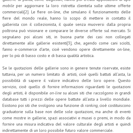
mobile
per aggiornare la loro ristretta clientela sulle ultime offerte
commerciali[2]. Le fiere on-line, che simulano il funzionamento delle
fiere del mondo reale, hanno lo scopo di mettere in contatto il
gallerista con il collezionista, il quale senza muoversi dalla propria
poltrona può visionare e comparare le diverse offerte sul mercato. Si
segnalano poi alcuni siti, in buona parte dei casi non collegati
direttamente alle gallerie esistenti[3], che, agendo come cani sciolti,
fanno e-commerce d’arte, cioè vendono opere direttamente on-line,
per lo più di basso costo e di bassa qualità artistica.
Se le quotazioni delle gallerie sono in genere tenute riservate, esiste
tuttavia, per un numero limitato di artisti, cioè quelli battuti all’asta, la
possibilità di sapere il valore indicativo delle loro opere. Questo
servizio, cioè quello di fornire informazioni riguardanti le quotazioni
degli artisti, è disponibile
on-line
su alcuni siti che raccolgono in grandi
database tutti i prezzi delle opere battute all’asta a livello mondiale.
Esistono poi siti che svolgono una funzione di
ranking
, cioè costituiscono
graduatorie sulla base non delle sole quotazioni, ma anche di eventi
come mostre in gallerie, spazi associativi e musei o premi, in modo da
fornire una misura indicativa del valore culturale degli artisti e quindi
indirettamente di un loro possibile futuro valore commerciale.