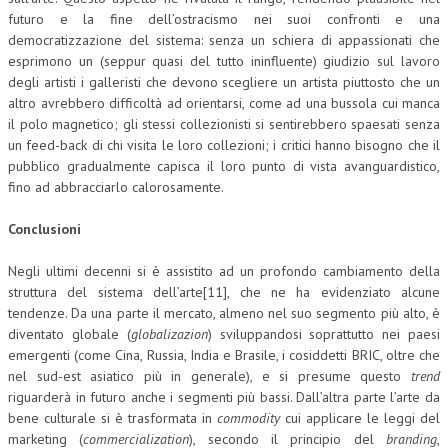
futuro e la fine dell’ostracismo nei suoi confronti e una
democratizzazione del sistema: senza un schiera di appassionati che
esprimono un (seppur quasi del tutto ininfluente) giudizio sul lavoro
degli artisti i galleristi che devono scegliere un artista piuttosto che un
altro avrebbero difficoltà ad orientarsi, come ad una bussola cui manca
il polo magnetico; gli stessi collezionisti si sentirebbero spaesati senza
un feed-back di chi visita le loro collezioni; i critici hanno bisogno che il
pubblico gradualmente capisca il loro punto di vista avanguardistico,
fino ad abbracciarlo calorosamente.
Conclusioni
Negli ultimi decenni si è assistito ad un profondo cambiamento della
struttura del sistema dell’arte[11], che ne ha evidenziato alcune
tendenze. Da una parte il mercato, almeno nel suo segmento più alto, è
diventato globale (
globalizazion
) sviluppandosi soprattutto nei paesi
emergenti (come Cina, Russia, India e Brasile, i cosiddetti BRIC, oltre che
nel sud-est asiatico più in generale), e si presume questo
trend
riguarderà in futuro anche i segmenti più bassi. Dall’altra parte l’arte da
bene culturale si è trasformata in
commodity
cui applicare le leggi del
marketing (
commercialization
), secondo il principio del
branding
,