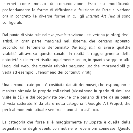
Internet come mezzo di comunicazione. Esso sta modificando
CRIMINOLOGIA TRIBUTARIA
profondamente le forme di diffusione e fruizione dell’arte: si vedano
ora in concreto le diverse forme in cui gli
Internet Art Hub
si sono
CFC E PARADISI FISCALI
configurati.
TRANSFER PRICING
Dal punto di vista culturale
in primis
troviamo i siti vetrina (o blog) degli
artisti, in gran parte marginali nel sistema, che cercano appunto,
PRASSI
secondo un fenomeno denominato
the long tail,
di avere qualche
AMMINISTRATIVA
visibilità attraverso questo canale. In realtà il raggiungimento della
notorietà su Internet risulta ugualmente arduo, in quanto soggetto alle
TRIBUTARIA
leggi del web, che tuttavia talvolta seguono logiche imprevedibili (si
veda ad esempio il fenomeno dei contenuti virali).
GIURISPRUDENZA
Una seconda categoria è costituita dai siti dei musei, che espongono in
EUROPEA
maniera virtuale le proprie collezioni (alcuni sono in grado di simulare
COSTITUZIONALE
visite in 3D), e dai blog/riviste on-line che parlano di arte da un punto
di vista culturale. E’ da citare nella categoria il Google Art Project, che
CIVILE
però al momento attuale sembra in uno stato asfittico.
TRIBUTARIA
La categoria che forse si è maggiormente sviluppata è quella della
segnalazione degli eventi, con notizie e recensioni connesse. Questo
PENALE