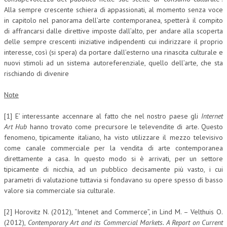
Alla sempre crescente schiera di appassionati, al momento senza voce
in capitolo nel panorama dell’arte contemporanea, spetterà il compito
di affrancarsi dalle direttive imposte dall’alto, per andare alla scoperta
delle sempre crescenti iniziative indipendenti cui indirizzare il proprio
interesse, così (si spera) da portare dall’esterno una rinascita culturale e
nuovi stimoli ad un sistema autoreferenziale, quello dell’arte, che sta
rischiando di divenire
Note
[1] E’ interessante accennare al fatto che nel nostro paese gli
Internet
Art Hub
hanno trovato come precursore le televendite di arte. Questo
fenomeno, tipicamente italiano, ha visto utilizzare il mezzo televisivo
come canale commerciale per la vendita di arte contemporanea
direttamente a casa. In questo modo si è arrivati, per un settore
tipicamente di nicchia, ad un pubblico decisamente più vasto, i cui
parametri di valutazione tuttavia si fondavano su opere spesso di basso
valore sia commerciale sia culturale.
[2] Horovitz N. (2012), “Intenet and Commerce”, in Lind M. – Velthuis O.
(2012),
Contemporary Art and its Commercial Markets. A Report on Current