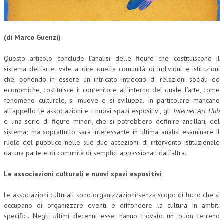
CORSI CE.S.E.D.
ARCHIVIO CORSI 2015
(di Marco Guenzi)
DIVENTA SOCIO
Questo articolo conclude l’analisi delle figure che costituiscono il
sistema dell’arte, vale a dire quella comunità di individui e istituzioni
BROCHURE CE.S.E.D.
che, ponendo in essere un intricato intreccio di relazioni sociali ed
economiche, costituisce il contenitore all’interno del quale l’arte, come
LA RIVISTA
fenomeno culturale, si muove e si sviluppa. In particolare mancano
all’appello le associazioni e i nuovi spazi espositivi, gli
Internet Art Hub
LA RIVISTA
e una serie di figure minori, che si potrebbero definire ancillari, del
COMITATO SCIENTIFICO
sistema; ma soprattutto sarà interessante in ultima analisi esaminare il
ruolo del pubblico nelle sue due accezioni: di intervento istituzionale
COMITATO EDITORIALE
da una parte e di comunità di semplici appassionati dall’altra.
REDAZIONE
Le associazioni culturali e nuovi spazi espositivi
PEER REVIEW
Le associazioni culturali sono organizzazioni senza scopo di lucro che si
occupano di organizzare eventi e diffondere la cultura in ambiti
CODICE ETICO
specifici. Negli ultimi decenni esse hanno trovato un buon terreno
AUTORI