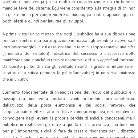
spettatore non venga preso molto in considerazione da chi tiene in
mano le leve del sistema. Egli viene considerato alla stregua di chi non
ha gli strumenti per comprendere un linguaggio criptico appannaggio di
pochi eletti e quindi per intuirne gli sviluppi.
A prima vista l’unico mezzo che oggi il pubblico ha a sua disposizione
per farsi sentire è la partecipazione in massa agli eventi (o viceversa il
loro boicottaggio), in cui esso diviene in termini rappresentativi una cifra
(il numero dei visitatori) indicatrice del successo o insuccesso della
manifestazione, nonché in termini economici del suo
appeal
sul mercato.
Da questo punto di vista gli spettatori sono in grado di influenzare i
curatori e la critica (almeno la più influenzabile) in un verso piuttosto
che in un altro.
Elemento fondamentale di rivendicazione del ruolo del pubblico è il
passaparola, una volta portato avanti oralmente, ora amplificato
dall’utilizzo della posta elettronica e dei social network, che
l’appassionato mette in atto in chiave compartecipativa, nel tentativo di
coinvolgere negli eventi la propria cerchia di amici e conoscenti. Ma il
pubblico in realtà svolge, oltre a quella di far presenza, una funzione
ben più importante, e cioè di fare da cassa di risonanza per il dibattito
sull’arte. Questo aspetto ne rivaluta il rango, rendendo plausibile nel