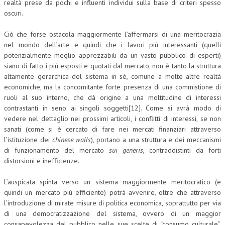
realtà prese da pochi e influenti individui sulla base di criteri spesso
oscuri.
Ciò che forse ostacola maggiormente l’affermarsi di una meritocrazia
nel mondo dell’arte e quindi che i lavori più interessanti (quelli
potenzialmente meglio apprezzabili da un vasto pubblico di esperti)
siano di fatto i più esposti e quotati dal mercato, non è tanto la struttura
altamente gerarchica del sistema in sé, comune a molte altre realtà
economiche, ma la concomitante forte presenza di una commistione di
ruoli al suo interno, che dà origine a una moltitudine di interessi
contrastanti in seno ai singoli soggetti[12]. Come si avrà modo di
vedere nel dettaglio nei prossimi articoli, i conflitti di interessi, se non
sanati (come si è cercato di fare nei mercati finanziari attraverso
l’istituzione dei
chinese walls
), portano a una struttura e dei meccanismi
di funzionamento del mercato
sui generis
, contraddistinti da forti
distorsioni e inefficienze.
L’auspicata spinta verso un sistema maggiormente meritocratico (e
quindi un mercato più efficiente) potrà avvenire, oltre che attraverso
l’introduzione di mirate misure di politica economica, soprattutto per via
di una democratizzazione del sistema, ovvero di un maggior
consapevolezza del pubblico nelle sue scelte di “consumo culturale”.