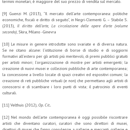
termini monetari, è maggiore del suo prezzo di vendita sul mercato.
[9] Guenzi M. (2013), “Il mercato dell’arte contemporanea: politiche
economiche, fiscali e diritto di seguito”, in Negri-Clementi G. – Stabile S.
(2013),
Il diritto dell’arte, La circolazione delle opere d’arte (volume
secondo)
, Skira, Milano -Ginevra
[10] Le misure in genere introdotte sono svariate e di diversa natura.
Se ne citano alcune: l’istituzione di borse di studio e di soggiorni
formativi all’estero per gli artisti più meritevoli, di premi pubblici gratuiti
per artisti minori; l’organizzazione di mostre per artisti emergenti; la
creazione di nuovi musei e collezioni pubbliche di arte contemporanea;
la concessione a livello locale di spazi creativi ed espositivi comuni; la
creazione di reti pubbliche virtuali (e non) che permettano agli artisti di
conoscersi e di scambiare i loro punti di vista; il patrocinio di eventi
culturali.
[11] Velthuis (2012),
Op. Cit..
[12] Nel mondo dell’arte contemporanea è oggi possibile riscontrare
artisti che diventano curatori, curatori che sono direttori di musei,
direttori di musei che fanno consulenze a gallerie e mercanti, gallerie e