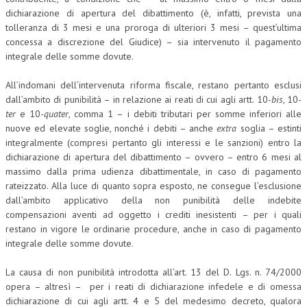
dichiarazione di apertura del dibattimento (è, infatti, prevista una
L’UMANISTA
tolleranza di 3 mesi e una proroga di ulteriori 3 mesi – quest’ultima
concessa a discrezione del Giudice) – sia intervenuto il pagamento
DIRITTO
integrale delle somme dovute.
DIRITTO PENALE D’IMPRESA
All’indomani dell’intervenuta riforma fiscale, restano pertanto esclusi
DIRITTO DEL LAVORO
dall’ambito di punibilità – in relazione ai reati di cui agli artt. 10-
bis
, 10-
ter
e 10-
quater
, comma 1 – i debiti tributari per somme inferiori alle
DIRITTO DEL WEB
nuove ed elevate soglie, nonché i debiti – anche
extra
soglia – estinti
integralmente (compresi pertanto gli interessi e le sanzioni) entro la
DIRITTO DELLE IMPRESE IN CRISI
dichiarazione di apertura del dibattimento – ovvero – entro 6 mesi al
massimo dalla prima udienza dibattimentale, in caso di pagamento
CRIMINOLOGIA E CRIMINALISTICA
rateizzato. Alla luce di quanto sopra esposto, ne consegue l’esclusione
dall’ambito applicativo della non punibilità delle indebite
SICUREZZA SUL LAVORO
compensazioni aventi ad oggetto i crediti inesistenti – per i quali
FISCO
restano in vigore le ordinarie procedure, anche in caso di pagamento
integrale delle somme dovute.
DIRITTO TRIBUTARIO
La causa di non punibilità introdotta all’art. 13 del D. Lgs. n. 74/2000
FISCALITÀ INTERNAZIONALE
opera – altresì – per i reati di dichiarazione infedele e di omessa
dichiarazione di cui agli artt. 4 e 5 del medesimo decreto, qualora
TAX RISK MANAGEMENT