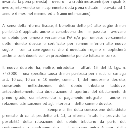
invariata la pena prevista) – ovvero – a crediti inesistenti (per i quali è,
invece, intervenuto un inasprimento della pena edittale – elevata ad 1
COLLABORA CON NOI
anno e 6 mesi nel minimo ed a 6 anni nel massimo).
ECONOMIA
Ai sensi della riforma fiscale, il beneficio delle più alte soglie di non
punibilità è applicato anche ai contribuenti che – in passato – avevano
CORPORATE SOCIAL RESPONSIBILITY
un debito per omesso versamento IVA e/o per omesso versamento
ECONOMIA DELL’ARTE
delle ritenute dovute o certificate per somme inferiori alle nuove
soglie – con la conseguenza che il novellato regime si applicherà
INTERNAZIONALIZZAZIONE
anche ai contribuenti con un procedimento penale tuttora in corso.
HUMAN RESOURCES
Il nuovo decreto ha, inoltre, introdotto – all’art. 13 del D. Lgs. n.
74/2000 – una specifica causa di non punibilità per i reati di cui agli
RISORSE UMANE
artt. 10-
bis
, 10-
ter
e 10-
quater
, comma 1, del medesimo decreto,
MARKETING
consistente nell’estinzione del debito tributario laddove,
antecedentemente alla dichiarazione di apertura del dibattimento di
TREASURY IN FINANCIAL SERVICES
primo grado, sia intervenuto il pagamento integrale – anche in
relazione alle sanzioni ed agli interessi – delle somme dovute.
RISK MANAGEMENT
Sempre ai fini della concessione dell’istituto
premiale di cui al predetto art. 13, la riforma fiscale ha previsto la
SVILUPPO SOSTENIBILE
possibilità della rateazione del debito tributario da parte del
PERSONA E CITTÀ
contribuente, a condizione che – al massimo entro 6 mesi dalla