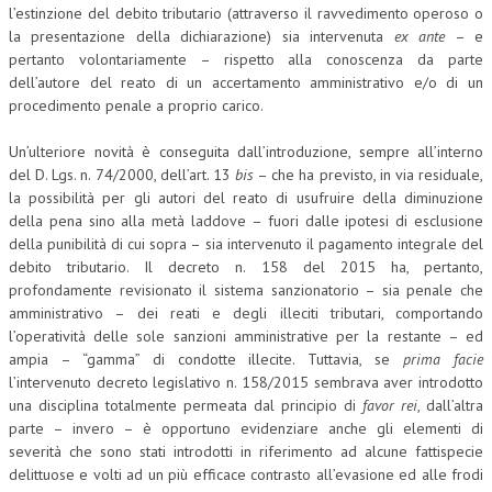
l’estinzione del debito tributario (attraverso il ravvedimento operoso o
CRIMINOLOGIA TRIBUTARIA
la presentazione della dichiarazione) sia intervenuta
ex ante
– e
pertanto volontariamente – rispetto alla conoscenza da parte
CFC E PARADISI FISCALI
dell’autore del reato di un accertamento amministrativo e/o di un
procedimento penale a proprio carico.
TRANSFER PRICING
Un’ulteriore novità è conseguita dall’introduzione, sempre all’interno
PRASSI
del D. Lgs. n. 74/2000, dell’art. 13
bis
– che ha previsto, in via residuale,
AMMINISTRATIVA
la possibilità per gli autori del reato di usufruire della diminuzione
della pena sino alla metà laddove – fuori dalle ipotesi di esclusione
TRIBUTARIA
della punibilità di cui sopra – sia intervenuto il pagamento integrale del
debito tributario. Il decreto n. 158 del 2015 ha, pertanto,
GIURISPRUDENZA
profondamente revisionato il sistema sanzionatorio – sia penale che
amministrativo – dei reati e degli illeciti tributari, comportando
EUROPEA
l’operatività delle sole sanzioni amministrative per la restante – ed
COSTITUZIONALE
ampia – “gamma” di condotte illecite. Tuttavia, se
prima facie
l’intervenuto decreto legislativo n. 158/2015 sembrava aver introdotto
CIVILE
una disciplina totalmente permeata dal principio di
favor rei
, dall’altra
parte – invero – è opportuno evidenziare anche gli elementi di
TRIBUTARIA
severità che sono stati introdotti in riferimento ad alcune fattispecie
delittuose e volti ad un più efficace contrasto all’evasione ed alle frodi
PENALE