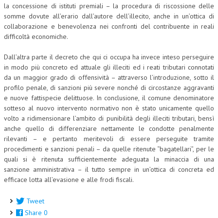
la concessione di istituti premiali – la procedura di riscossione delle
somme dovute all’erario dall’autore dell’illecito, anche in un’ottica di
collaborazione e benevolenza nei confronti del contribuente in reali
difficoltà economiche.
Dall’altra parte il decreto che qui ci occupa ha invece inteso perseguire
in modo più concreto ed attuale gli illeciti ed i reati tributari connotati
da un maggior grado di offensività – attraverso l’introduzione, sotto il
profilo penale, di sanzioni più severe nonché di circostanze aggravanti
e nuove fattispecie delittuose. In conclusione, il comune denominatore
sotteso al nuovo intervento normativo non è stato unicamente quello
volto a ridimensionare l’ambito di punibilità degli illeciti tributari, bensì
anche quello di differenziare nettamente le condotte penalmente
rilevanti – e pertanto meritevoli di essere perseguite tramite
procedimenti e sanzioni penali – da quelle ritenute “bagatellari”, per le
quali si è ritenuta sufficientemente adeguata la minaccia di una
sanzione amministrativa – il tutto sempre in un’ottica di concreta ed
efficace lotta all’evasione e alle frodi fiscali.
Tweet
Share
0