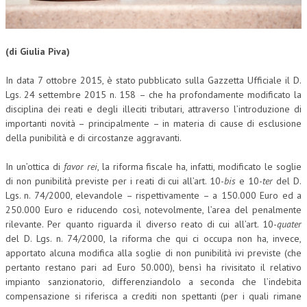
CORSI CE.S.E.D.
ARCHIVIO CORSI 2015
(di Giulia Piva)
DIVENTA SOCIO
In data 7 ottobre 2015, è stato pubblicato sulla Gazzetta Ufficiale il D.
Lgs. 24 settembre 2015 n. 158 – che ha profondamente modificato la
BROCHURE CE.S.E.D.
disciplina dei reati e degli illeciti tributari, attraverso l’introduzione di
importanti novità – principalmente – in materia di cause di esclusione
LA RIVISTA
della punibilità e di circostanze aggravanti.
LA RIVISTA
In un’ottica di
favor rei
, la riforma fiscale ha, infatti, modificato le soglie
COMITATO SCIENTIFICO
di non punibilità previste per i reati di cui all’art. 10-
bis
e 10-
ter
del D.
Lgs. n. 74/2000, elevandole – rispettivamente – a 150.000 Euro ed a
COMITATO EDITORIALE
250.000 Euro e riducendo così, notevolmente, l’area del penalmente
rilevante. Per quanto riguarda il diverso reato di cui all’art. 10-
quater
REDAZIONE
del D. Lgs. n. 74/2000, la riforma che qui ci occupa non ha, invece,
apportato alcuna modifica alla soglie di non punibilità ivi previste (che
PEER REVIEW
pertanto restano pari ad Euro 50.000), bensì ha rivisitato il relativo
impianto sanzionatorio, differenziandolo a seconda che l’indebita
CODICE ETICO
compensazione si riferisca a crediti non spettanti (per i quali rimane
AUTORI