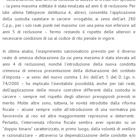
– la pena massima edittale è stata innalzata ad anni 6 di reclusione. Per
tale ultima fattispecie delittuosa è, altresì, consentita l’applicazione
della custodia cautelare in carcere -irrogabile, ai sensi dell’art. 280
C.p.p., per i soli reati puniti nel massimo con una pena non inferiore ad
anni 5 di reclusione – fermo restando il rispetto delle ulteriori e
necessarie condizioni di cui al codice di rito penale in vigore.
In ultima analisi, l’inasprimento sanzionatorio previsto per il diverso
reato di omessa dichiarazione (la cui pena massima è stata elevata ad
anni 4 di reclusione), nonché l’introduzione della nuova condotta
criminosa di omessa presentazione della dichiarazione del sostituto
d’imposta – ai sensi del nuovo comma 1
bis
dell’art. 5 del D. Lgs. n.
74/2000 – ha implicato l’inevitabile possibilità, anche per tali reati,
dell’applicazione delle misure coercitive differenti dalla custodia in
carcere – sempre nel rispetto degli ulteriori presupposti previsti in
merito. Molte altre sono, tuttavia, le novità introdotte dalla riforma
fiscale – alcune sempre volte all’introduzione di una normativa più
favorevole al reo ed altre maggiormente repressive e deterrenti.
Pertanto, l’intervenuta riforma fiscale sembra aver operato su un
“doppio binario” caratterizzato, in primo luogo, dalla volontà di snellire
e razionalizzare – attraverso la depenalizzazione delle condotte e/o