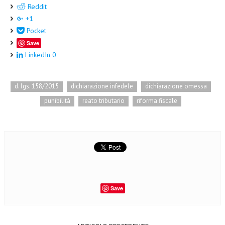
Reddit
+1
Pocket
Save
LinkedIn
0
d. lgs. 158/2015
dichiarazione infedele
dichiarazione omessa
punibilità
reato tributario
riforma fiscale
Save