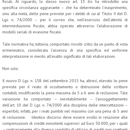
fiscali. Al riguardo, lo stesso nuovo art. 13
bis
ha introdotto una
specifica circostanza aggravante – che ha determinato l’inasprimento,
NEWS
sino alla metà, delle pene previste per i delitti di cui al Titolo II del D.
Lgs. n. 74/2000 – per il correo che, nell’esercizio dell’attività di
ARCHIVIO EVENTI (FINO AL 2022)
intermediazione fiscale, abbia operato attraverso l’elaborazione di
modelli seriali di evasione fiscale.
CORSI ENTI TERZI
PUBBLICAZIONI
Tale normativa ha, tuttavia, comportato risvolti critici da un punto di vista
ermeneutico, considerata l’assenza di una specifica ed uniforme
BOLLETTINO FINANZIAMENTI
interpretazione in merito all’esatto significato di tali elaborazioni.
TELEGRAM
Non solo.
DOCUMENTI
Il nuovo D. Lgs. n. 158 del settembre 2015 ha, altresì, elevato le pene
previste per il reato di occultamento o distruzione delle scritture
contabili, modificando la pena massima da 5 a 6 anni di reclusione. Tale
MANUALI E MONOGRAFIE
variazione ha comportato – inevitabilmente – l’assoggettamento
TESI DI LAUREA
dell’art. 10 del D. Lgs. n. 74/2000 alla disciplina delle intercettazioni –
esperibili, infatti, per i reati punibili nel massimo con una pena di 5 anni
MATERIALE DIDATTICO
di reclusione. Identico discorso deve essere svolto in relazione alle
compensazioni di crediti inesistenti superiori ad Euro 50.000, per i quali
INVITI E PROMOZIONI
– contrariamente alla diversa condotta di utilizzo di crediti non spettanti