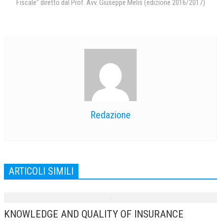
Fiscale" diretto dal Prof. Avv. Giuseppe Melis (edizione 2016/2017)
NEWS
ARCHIVIO EVENTI (FINO AL 2022)
CORSI ENTI TERZI
PUBBLICAZIONI
BOLLETTINO FINANZIAMENTI
TELEGRAM
Redazione
DOCUMENTI
MANUALI E MONOGRAFIE
ARTICOLI SIMILI
TESI DI LAUREA
MATERIALE DIDATTICO
KNOWLEDGE AND QUALITY OF INSURANCE
INVITI E PROMOZIONI