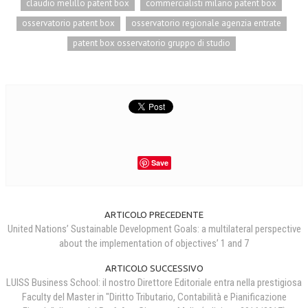
claudio melillo patent box
commercialisti milano patent box
CRIMINOLOGIA TRIBUTARIA
osservatorio patent box
osservatorio regionale agenzia entrate
patent box osservatorio gruppo di studio
CFC E PARADISI FISCALI
TRANSFER PRICING
PRASSI
AMMINISTRATIVA
TRIBUTARIA
Save
GIURISPRUDENZA
EUROPEA
ARTICOLO PRECEDENTE
COSTITUZIONALE
United Nations’ Sustainable Development Goals: a multilateral perspective
about the implementation of objectives’ 1 and 7
CIVILE
ARTICOLO SUCCESSIVO
TRIBUTARIA
LUISS Business School: il nostro Direttore Editoriale entra nella prestigiosa
Faculty del Master in "Diritto Tributario, Contabilità e Pianificazione
PENALE