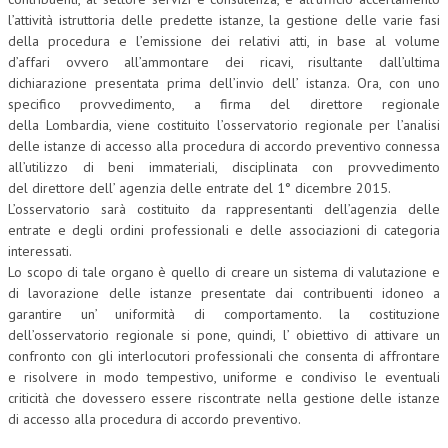
l’attività istruttoria delle predette istanze, la gestione delle varie fasi
COLLABORA CON NOI
della procedura e l’emissione dei relativi atti, in base al volume
d’affari ovvero all’ammontare dei ricavi, risultante dall’ultima
ECONOMIA
dichiarazione presentata prima dell’invio dell’ istanza. Ora, con uno
specifico provvedimento, a firma del direttore regionale
CORPORATE SOCIAL RESPONSIBILITY
della Lombardia, viene costituito l’osservatorio regionale per l’analisi
delle istanze di accesso alla procedura di accordo preventivo connessa
ECONOMIA DELL’ARTE
all’utilizzo di beni immateriali, disciplinata con provvedimento
INTERNAZIONALIZZAZIONE
del direttore dell’ agenzia delle entrate del 1° dicembre 2015.
L’osservatorio sarà costituito da rappresentanti dell’agenzia delle
HUMAN RESOURCES
entrate e degli ordini professionali e delle associazioni di categoria
interessati.
RISORSE UMANE
Lo scopo di tale organo è quello di creare un sistema di valutazione e
di lavorazione delle istanze presentate dai contribuenti idoneo a
MARKETING
garantire un’ uniformità di comportamento. la costituzione
TREASURY IN FINANCIAL SERVICES
dell’osservatorio regionale si pone, quindi, l’ obiettivo di attivare un
confronto con gli interlocutori professionali che consenta di affrontare
RISK MANAGEMENT
e risolvere in modo tempestivo, uniforme e condiviso le eventuali
criticità che dovessero essere riscontrate nella gestione delle istanze
SVILUPPO SOSTENIBILE
di accesso alla procedura di accordo preventivo.
PERSONA E CITTÀ