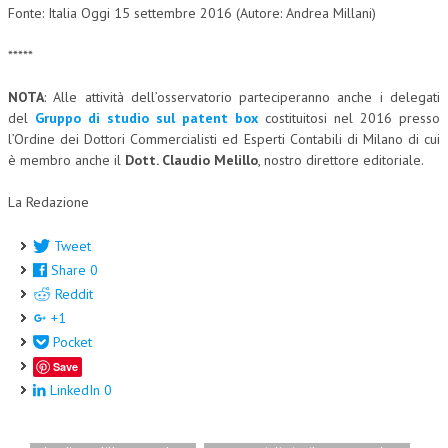
Fonte: Italia Oggi 15 settembre 2016 (Autore: Andrea Millani)
L’UMANISTA
*****
DIRITTO
NOTA
: Alle attività dell’osservatorio parteciperanno anche i delegati
DIRITTO PENALE D’IMPRESA
del
Gruppo di studio sul patent box
costituitosi nel 2016 presso
l’Ordine dei Dottori Commercialisti ed Esperti Contabili di Milano di cui
DIRITTO DEL LAVORO
è membro anche il
Dott. Claudio Melillo
, nostro direttore editoriale.
DIRITTO DEL WEB
La Redazione
DIRITTO DELLE IMPRESE IN CRISI
Tweet
CRIMINOLOGIA E CRIMINALISTICA
Share
0
SICUREZZA SUL LAVORO
Reddit
+1
FISCO
Pocket
DIRITTO TRIBUTARIO
Save
LinkedIn
0
FISCALITÀ INTERNAZIONALE
TAX RISK MANAGEMENT