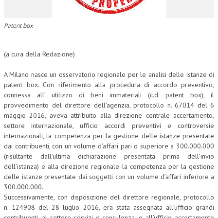
CORSI CE.S.E.D.
Patent box
ARCHIVIO CORSI 2015
DIVENTA SOCIO
(a cura della Redazione)
BROCHURE CE.S.E.D.
A Milano nasce un osservatorio regionale per le analisi delle istanze di
patent box. Con riferimento alla procedura di accordo preventivo,
LA RIVISTA
connessa all’ utilizzo di beni immateriali (c.d. patent box), il
provvedimento del direttore dell’agenzia, protocollo n. 67014 del 6
LA RIVISTA
maggio 2016, aveva attribuito alla direzione centrale accertamento,
settore internazionale, ufficio accordi preventivi e controversie
COMITATO SCIENTIFICO
internazionali, la competenza per la gestione delle istanze presentate
dai contribuenti, con un volume d’affari pari o superiore a 300.000.000
COMITATO EDITORIALE
(risultante dall’ultima dichiarazione presentata prima dell’invio
REDAZIONE
dell’istanza) e alla direzione regionale la competenza per la gestione
delle istanze presentate dai soggetti con un volume d’affari inferiore a
PEER REVIEW
300.000.000.
Successivamente, con disposizione del direttore regionale, protocollo
CODICE ETICO
n. 124908 del 28 luglio 2016, era stata assegnata all’ufficio grandi
contribuenti, al settore servizi e consulenza, e all’ufficio accertamento
AUTORI