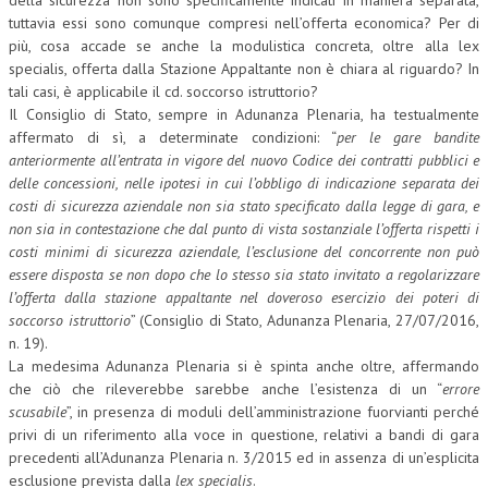
della sicurezza non sono specificamente indicati in maniera separata,
tuttavia essi sono comunque compresi nell’offerta economica? Per di
più, cosa accade se anche la modulistica concreta, oltre alla lex
specialis, offerta dalla Stazione Appaltante non è chiara al riguardo? In
tali casi, è applicabile il cd. soccorso istruttorio?
Il Consiglio di Stato, sempre in Adunanza Plenaria, ha testualmente
affermato di sì, a determinate condizioni: “
per le gare bandite
anteriormente all’entrata in vigore del nuovo Codice dei contratti pubblici e
delle concessioni, nelle ipotesi in cui l’obbligo di indicazione separata dei
costi di sicurezza aziendale non sia stato specificato dalla legge di gara, e
non sia in contestazione che dal punto di vista sostanziale l’offerta rispetti i
costi minimi di sicurezza aziendale, l’esclusione del concorrente non può
essere disposta se non dopo che lo stesso sia stato invitato a regolarizzare
l’offerta dalla stazione appaltante nel doveroso esercizio dei poteri di
soccorso istruttorio
” (Consiglio di Stato, Adunanza Plenaria, 27/07/2016,
n. 19).
La medesima Adunanza Plenaria si è spinta anche oltre, affermando
che ciò che rileverebbe sarebbe anche l’esistenza di un “
errore
scusabile
”, in presenza di moduli dell’amministrazione fuorvianti perché
privi di un riferimento alla voce in questione, relativi a bandi di gara
precedenti all’Adunanza Plenaria n. 3/2015 ed in assenza di un’esplicita
esclusione prevista dalla
lex specialis
.