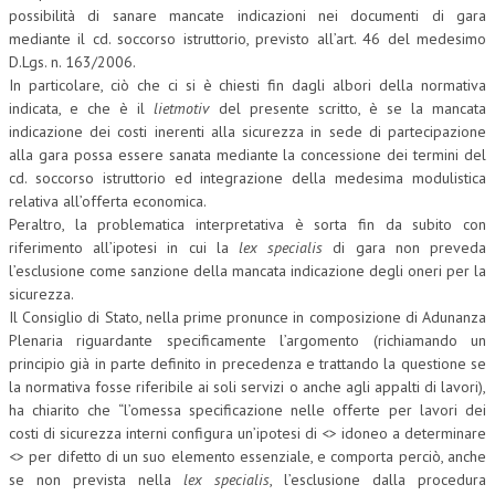
possibilità di sanare mancate indicazioni nei documenti di gara
NEWS
mediante il cd. soccorso istruttorio, previsto all’art. 46 del medesimo
D.Lgs. n. 163/2006.
ARCHIVIO EVENTI (FINO AL 2022)
In particolare, ciò che ci si è chiesti fin dagli albori della normativa
indicata, e che è il
lietmotiv
del presente scritto, è se la mancata
CORSI ENTI TERZI
indicazione dei costi inerenti alla sicurezza in sede di partecipazione
alla gara possa essere sanata mediante la concessione dei termini del
PUBBLICAZIONI
cd. soccorso istruttorio ed integrazione della medesima modulistica
relativa all’offerta economica.
BOLLETTINO FINANZIAMENTI
Peraltro, la problematica interpretativa è sorta fin da subito con
riferimento all’ipotesi in cui la
lex specialis
di gara non preveda
TELEGRAM
l’esclusione come sanzione della mancata indicazione degli oneri per la
sicurezza.
DOCUMENTI
Il Consiglio di Stato, nella prime pronunce in composizione di Adunanza
Plenaria riguardante specificamente l’argomento (richiamando un
MANUALI E MONOGRAFIE
principio già in parte definito in precedenza e trattando la questione se
la normativa fosse riferibile ai soli servizi o anche agli appalti di lavori),
TESI DI LAUREA
ha chiarito che “l’omessa specificazione nelle offerte per lavori dei
costi di sicurezza interni configura un’ipotesi di <> idoneo a determinare
MATERIALE DIDATTICO
<> per difetto di un suo elemento essenziale, e comporta perciò, anche
INVITI E PROMOZIONI
se non prevista nella
lex specialis
, l’esclusione dalla procedura