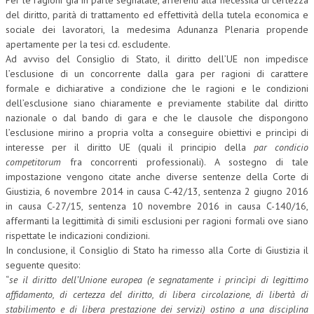
Per le ragioni già in parte segnalate, afferenti alla necessità di certezza
del diritto, parità di trattamento ed effettività della tutela economica e
sociale dei lavoratori, la medesima Adunanza Plenaria propende
apertamente per la tesi cd. escludente.
Ad avviso del Consiglio di Stato, il diritto dell’UE non impedisce
l’esclusione di un concorrente dalla gara per ragioni di carattere
formale e dichiarative a condizione che le ragioni e le condizioni
dell’esclusione siano chiaramente e previamente stabilite dal diritto
nazionale o dal bando di gara e che le clausole che dispongono
l’esclusione mirino a propria volta a conseguire obiettivi e princìpi di
interesse per il diritto UE (quali il principio della
par condicio
competitorum
fra concorrenti professionali). A sostegno di tale
impostazione vengono citate anche diverse sentenze della Corte di
Giustizia, 6 novembre 2014 in causa C-42/13, sentenza 2 giugno 2016
in causa C-27/15, sentenza 10 novembre 2016 in causa C-140/16,
affermanti la legittimità di simili esclusioni per ragioni formali ove siano
rispettate le indicazioni condizioni.
In conclusione, il Consiglio di Stato ha rimesso alla Corte di Giustizia il
seguente quesito:
“
se il diritto dell’Unione europea (e segnatamente i princìpi di legittimo
affidamento, di certezza del diritto, di libera circolazione, di libertà di
stabilimento e di libera prestazione dei servizi) ostino a una disciplina