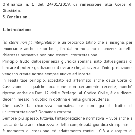
Ordinanza n. 1 del 24/01/2019, di rimessione alla Corte di
Giustizia.
COLLABORA CON NOI
5. Conclusioni.
ECONOMIA
1. Introduzione
CORPORATE SOCIAL RESPONSIBILITY
“
In claris non fit interpretatio
” è un brocardo latino che si insegna, per
ECONOMIA DELL’ARTE
enunciarne anche i suoi limiti, fin dal primo anno di università: nella
chiarezza normativa non può esserci interpretazione.
INTERNAZIONALIZZAZIONE
Principio frutto dell’esperienza giuridica romana, nato dall’esigenza di
HUMAN RESOURCES
limitare il potere giudiziario ed evitare che, attraverso l’interpretazione,
vengano create norme sempre nuove ed incerte.
RISORSE UMANE
In realtà tale principio, accettato ed affermato anche dalla Corte di
Cassazione in qualche occasione non certamente recente, nonché
MARKETING
ripreso anche dall’art. 12 delle Preleggi al Codice Civile, è da diversi
decenni messo in dubbio in dottrina e nella giurisprudenza.
TREASURY IN FINANCIAL SERVICES
Che cos’è la chiarezza normativa se non già il frutto di
RISK MANAGEMENT
un’interpretazione? Domanda corretta.
Sempre più spesso, tuttavia, l’interpretazione normativa – vuoi anche a
SVILUPPO SOSTENIBILE
causa della scarsa chiarezza e della complessità giuridica straripante –
è momento di creazione ed adattamento continui. Ciò a discapito di
PERSONA E CITTÀ