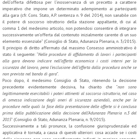
dell’offerta difettosa per l’inosservanza di un precetto a carattere
imperativo che impone un determinato adempimento ai partecipanti
alla gara (cfr. Cons. Stato, A.P. sentenza n. 9 del 2014), non sanabile con
il potere di soccorso istruttorio della stazione appaltante, di cui al
comma 1 del medesimo articolo, non potendosi consentire di integrare
successivamente un’offerta dal contenuto inizialmente carente di un suo
elemento essenziale” (Consiglio di Stato, Adunanza Plenaria, n. 3/2015).
Il principio di diritto affermato dal massimo Consesso amministrativo è
stato il seguente: “
Nelle procedure di affidamento di lavori i partecipanti
alla gara devono indicare nell’offerta economica i costi interni per la
sicurezza del lavoro, pena l’esclusione dell’offerta dalla procedura anche se
non prevista nel bando di gara
”.
Poco dopo, il medesimo Consiglio di Stato, ritenendo la decisione
precedente evidentemente decisiva, ha chiarito che “
non sono
legittimamente esercitabili i poteri attinenti al soccorso istruttorio, nel caso
di omessa indicazione degli oneri di sicurezza aziendali, anche per le
procedure nelle quali la fase della presentazione delle offerte si è conclusa
prima della pubblicazione della decisione dell’Adunanza Plenaria n.3 del
2015
” (Consiglio di Stato, Adunanza Plenaria, n. 9/2015).
Successivamente a tali pronunce, la confusione giurisprudenziale ed
applicativa è tornata, a causa di quesiti ulteriori: cosa accade se i costi