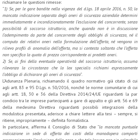
richiamare le questioni rimesse:
“
1) Se, per le gare bandite nella vigenza del d.lgs. 18 aprile 2016, n. 50, la
mancata indicazione separata degli oneri di sicurezza aziendale determini
immediatamente e incondizionatamente l’esclusione del concorrente, senza
possibilità di soccorso istruttorio, anche quando non è in discussione
l’adempimento da parte del concorrente degli obblighi di sicurezza, né il
computo dei relativi oneri nella formulazione dell’offerta, né vengono in
rilievo profili di anomalia dell’offerta, ma si contesta soltanto che l’offerta
non specifica la quota di prezzo corrispondente ai predetti oneri.
2) Se, ai fini della eventuale operatività del soccorso istruttorio, assuma
rilevanza la circostanza che la lex specialis richiami espressamente
l’obbligo di dichiarare gli oneri di sicurezza
”.
L’Adunanza Plenaria, richiamando il quadro normativo già citato di cui
agli artt. 83 e 95 D.Lgs. n. 50/2016, nonché le norme comunitarie di cui
agli artt. 18, 30 e 36 della Direttiva 2014/24/UE riguardanti la par
condicio tra le imprese partecipanti a gare di appalto e gli artt. 56 e 69
della medesima Direttiva riguardanti possibili integrazioni della
modulistica presentata, aderisce a chiare lettere alla tesi – sempre, si
ritiene, impropriamente – definita formalistica.
In particolare, afferma il Consiglio di Stato che “
la mancata puntuale
indicazione in sede di offerta dei costi della manodopera comporti