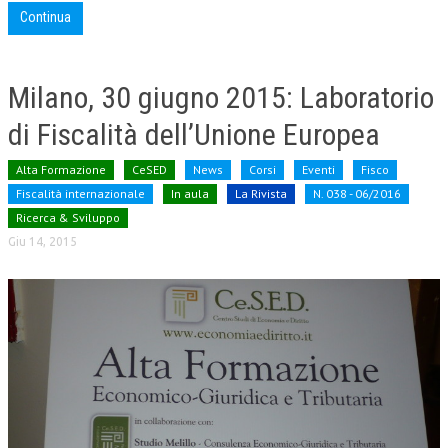
Continua
Milano, 30 giugno 2015: Laboratorio
di Fiscalità dell’Unione Europea
Alta Formazione
CeSED
News
Corsi
Eventi
Fisco
Fiscalità internazionale
In aula
La Rivista
N. 038 - 06/2016
Ricerca & Sviluppo
Giu 14, 2015