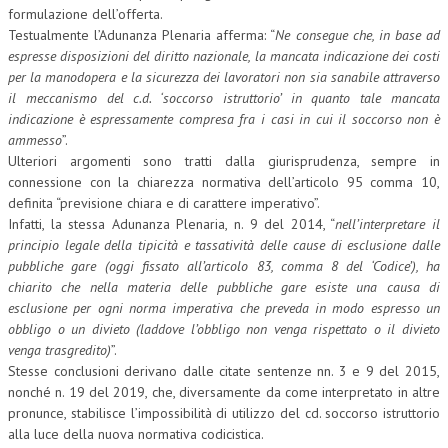
formulazione dell’offerta.
Testualmente l’Adunanza Plenaria afferma: “
Ne consegue che, in base ad
espresse disposizioni del diritto nazionale, la mancata indicazione dei costi
per la manodopera e la sicurezza dei lavoratori non sia sanabile attraverso
il meccanismo del c.d. ‘soccorso istruttorio’ in quanto tale mancata
indicazione è espressamente compresa fra i casi in cui il soccorso non è
ammesso
”.
Ulteriori argomenti sono tratti dalla giurisprudenza, sempre in
connessione con la chiarezza normativa dell’articolo 95 comma 10,
definita “previsione chiara e di carattere imperativo”.
Infatti, la stessa Adunanza Plenaria, n. 9 del 2014, “
nell’interpretare il
principio legale della tipicità e tassatività delle cause di esclusione dalle
pubbliche gare (oggi fissato all’articolo 83, comma 8 del ‘Codice’), ha
chiarito che nella materia delle pubbliche gare esiste una causa di
esclusione per ogni norma imperativa che preveda in modo espresso un
obbligo o un divieto (laddove l’obbligo non venga rispettato o il divieto
venga trasgredito)
”.
Stesse conclusioni derivano dalle citate sentenze nn. 3 e 9 del 2015,
nonché n. 19 del 2019, che, diversamente da come interpretato in altre
pronunce, stabilisce l’impossibilità di utilizzo del cd. soccorso istruttorio
alla luce della nuova normativa codicistica.