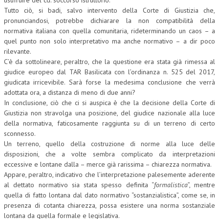
usufruire del cd. soccorso istruttorio.
Tutto ciò, si badi, salvo intervento della Corte di Giustizia che,
pronunciandosi, potrebbe dichiarare la non compatibilità della
normativa italiana con quella comunitaria, rideterminando un caos – a
quel punto non solo interpretativo ma anche normativo – a dir poco
rilevante.
C’è da sottolineare, peraltro, che la questione era stata già rimessa al
giudice europeo dal TAR Basilicata con l’ordinanza n. 525 del 2017,
giudicata irricevibile. Sarà forse la medesima conclusione che verrà
adottata ora, a distanza di meno di due anni?
In conclusione, ciò che ci si auspica è che la decisione della Corte di
Giustizia non stravolga una posizione, del giudice nazionale alla luce
della normativa, faticosamente raggiunta su di un terreno di certo
sconnesso.
Un terreno, quello della costruzione di norme alla luce delle
disposizioni, che a volte sembra complicato da interpretazioni
eccessive e lontane dalla – merce già rarissima – chiarezza normativa.
Appare, peraltro, indicativo che l’interpretazione palesemente aderente
al dettato normativo sia stata spesso definita “
formalistica
”, mentre
quella di fatto lontana dal dato normativo “sostanzialistica”, come se, in
presenza di cotanta chiarezza, possa esistere una norma sostanziale
lontana da quella formale e legislativa.