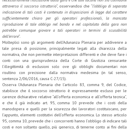
necessariamente l’esclusione dalla gara e che tale lacuna non sia colmabile
attraverso il soccorso istruttorio
”, osservandosi che “
l’obbligo di separata
indicazione di tali costi è contenuto in disposizioni di legge dal carattere
sufficientemente chiaro per gli operatori professionali, la mancata
riproduzione di tale obbligo nel bando e nel capitolato della gara non
potrebbe comunque giovare a tali operatori in termini di scusabilità
dell’errore
”.
Molteplici sono gli argomenti dell’Adunanza Plenaria per addivenire a
tale presa di posizione, principalmente legati alla chiarezza della
normativa, che non permette interpretazioni differenti e che deve fare i
conti con una giurisprudenza della Corte di Giustizia censurante
l’illegittimità di esclusioni solo ove gli obblighi documentari non
risultino con precisione dalla normativa medesima (in tal senso,
sentenza 2/06/2016, causa C-27/15).
Osserva l’Adunanza Plenaria che l’articolo 83, comma 9, del Codice,
stabilisce che il soccorso istruttorio è espressamente escluso per le
carenze dichiarative relative “all’offerta economica e all’offerta tecnica”,
e che il già indicato art. 95, comma 10 prevede che i costi della
manodopera e quelli per la sicurezza dei lavoratori costituiscano, per
l’appunto, elementi costitutivi dell’offerta economica. Lo stesso articolo
95, comma 10, prevede che i concorrenti hanno l’obbligo di indicare tali
costi e non soltanto quello, più generico, di tenerne conto ai fini della