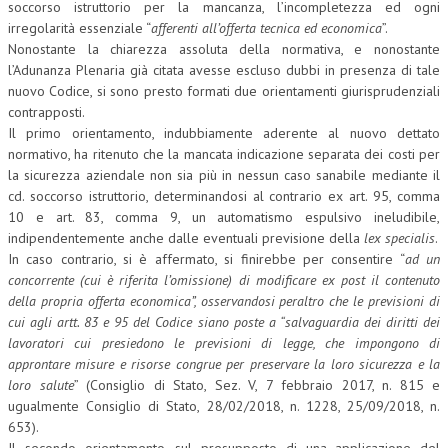
soccorso istruttorio per la mancanza, l’incompletezza ed ogni
irregolarità essenziale “
afferenti all’offerta tecnica ed economica
”.
Nonostante la chiarezza assoluta della normativa, e nonostante
l’Adunanza Plenaria già citata avesse escluso dubbi in presenza di tale
nuovo Codice, si sono presto formati due orientamenti giurisprudenziali
contrapposti.
Il primo orientamento, indubbiamente aderente al nuovo dettato
normativo, ha ritenuto che la mancata indicazione separata dei costi per
la sicurezza aziendale non sia più in nessun caso sanabile mediante il
cd. soccorso istruttorio, determinandosi al contrario ex art. 95, comma
10 e art. 83, comma 9, un automatismo espulsivo ineludibile,
indipendentemente anche dalle eventuali previsione della
lex specialis
.
In caso contrario, si è affermato, si finirebbe per consentire “
ad un
concorrente (cui è riferita l’omissione) di modificare ex post il contenuto
della propria offerta economica”, osservandosi peraltro che le previsioni di
cui agli artt. 83 e 95 del Codice siano poste a “salvaguardia dei diritti dei
lavoratori cui presiedono le previsioni di legge, che impongono di
approntare misure e risorse congrue per preservare la loro sicurezza e la
loro salute
” (Consiglio di Stato, Sez. V, 7 febbraio 2017, n. 815 e
ugualmente Consiglio di Stato, 28/02/2018, n. 1228, 25/09/2018, n.
653).