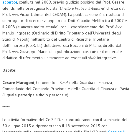
sconto)
, confluita nel 2009, previo giudizio positivo del Prof. Cesare
Glendi, nella prestigiosa Rivista “
Diritto e Pratica Tributaria
” diretta dal
Prof. Avv. Victor Uckmar (Ed. CEDAM). La pubblicazione è il risultato di
un progetto di ricerca sviluppato dal Dott. Claudio Melillo tra il 2007 e
il 2008 (e ancora molto attuale), con il coordinamento del Prof. Avv.
Manlio Ingrosso (Ordinario di Diritto Tributario dell’Università degli
Studi di Napoli) nell’ambito del Centro di Ricerche Tributarie
dell’Impresa (Ce.R.T.I.) dell’Università Bocconi di Milano, diretto dal
Prof. Avv. Giuseppe Marino. La pubblicazione costituisce il materiale
didattico di riferimento, unitamente ad eventuali
slide
integrative.
Ospite:
Cesare Maragoni
, Colonnello t. S.F.P. della Guardia di Finanza,
Comandante del Comando Provinciale della Guardia di Finanza di Pavia
(il quale partecipa a titolo personale).
*****
Le attività formative del Ce.S.E.D. si concluderanno con il seminario del
30 giugno 2015 e riprenderanno il 18 settembre 2015 con il
laboratorio sulla internazionalizzazione delle PMI (20 ore):
Scarica il