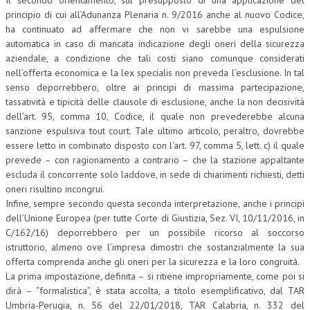
Il secondo orientamento, sul presupposto di una applicazione del
principio di cui all’Adunanza Plenaria n. 9/2016 anche al nuovo Codice,
ha continuato ad affermare che non vi sarebbe una espulsione
automatica in caso di mancata indicazione degli oneri della sicurezza
aziendale, a condizione che tali costi siano comunque considerati
nell’offerta economica e la lex specialis non preveda l’esclusione. In tal
senso deporrebbero, oltre ai principi di massima partecipazione,
tassatività e tipicità delle clausole di esclusione, anche la non decisività
dell’art. 95, comma 10, Codice, il quale non prevederebbe alcuna
sanzione espulsiva tout court. Tale ultimo articolo, peraltro, dovrebbe
essere letto in combinato disposto con l’art. 97, comma 5, lett. c) il quale
prevede – con ragionamento a contrario – che la stazione appaltante
escluda il concorrente solo laddove, in sede di chiarimenti richiesti, detti
oneri risultino incongrui.
Infine, sempre secondo questa seconda interpretazione, anche i principi
dell’Unione Europea (per tutte Corte di Giustizia, Sez. VI, 10/11/2016, in
C/162/16) deporrebbero per un possibile ricorso al soccorso
istruttorio, almeno ove l’impresa dimostri che sostanzialmente la sua
offerta comprenda anche gli oneri per la sicurezza e la loro congruità.
La prima impostazione, definita – si ritiene impropriamente, come poi si
dirà – “formalistica”, è stata accolta, a titolo esemplificativo, dal TAR
Umbria-Perugia, n. 56 del 22/01/2018, TAR Calabria, n. 332 del