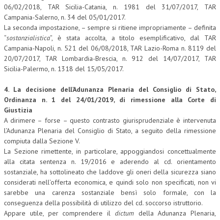
06/02/2018, TAR Sicilia-Catania, n. 1981 del 31/07/2017, TAR
Campania-Salerno, n. 34 del 05/01/2017.
La seconda impostazione, – sempre si ritiene impropriamente – definita
“
sostanzialistica
”, è stata accolta, a titolo esemplificativo, dal TAR
Campania-Napoli, n. 521 del 06/08/2018, TAR Lazio-Roma n. 8119 del
20/07/2017, TAR Lombardia-Brescia, n. 912 del 14/07/2017, TAR
Sicilia-Palermo, n. 1318 del 15/05/2017.
4. La decisione dell’Adunanza Plenaria del Consiglio di Stato,
Ordinanza n. 1 del 24/01/2019, di rimessione alla Corte di
Giustizia
A dirimere – forse – questo contrasto giurisprudenziale è intervenuta
l’Adunanza Plenaria del Consiglio di Stato, a seguito della rimessione
compiuta dalla Sezione V.
La Sezione rimettente, in particolare, appoggiandosi concettualmente
alla citata sentenza n. 19/2016 e aderendo al cd. orientamento
sostanziale, ha sottolineato che laddove gli oneri della sicurezza siano
considerati nell’offerta economica, e quindi solo non specificati, non vi
sarebbe una carenza sostanziale bensì solo formale, con la
conseguenza della possibilità di utilizzo del cd. soccorso istruttorio.
Appare utile, per comprendere il
dictum
della Adunanza Plenaria,