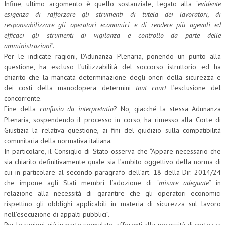
Infine, ultimo argomento è quello sostanziale, legato alla “
evidente
esigenza di rafforzare gli strumenti di tutela dei lavoratori, di
responsabilizzare gli operatori economici e di rendere più agevoli ed
efficaci gli strumenti di vigilanza e controllo da parte delle
amministrazioni
”.
Per le indicate ragioni, l’Adunanza Plenaria, ponendo un punto alla
questione, ha escluso l’utilizzabilità del soccorso istruttorio ed ha
chiarito che la mancata determinazione degli oneri della sicurezza e
dei costi della manodopera determini
tout court
l’esclusione del
concorrente.
Fine della
confusio da interpretatio
? No, giacché la stessa Adunanza
Plenaria, sospendendo il processo in corso, ha rimesso alla Corte di
Giustizia la relativa questione, ai fini del giudizio sulla compatibilità
comunitaria della normativa italiana.
In particolare, il Consiglio di Stato osserva che “Appare necessario che
sia chiarito definitivamente quale sia l’ambito oggettivo della norma di
cui in particolare al secondo paragrafo dell’art. 18 della Dir. 2014/24
che impone agli Stati membri l’adozione di “
misure adeguate
” in
relazione alla necessità di garantire che gli operatori economici
rispettino gli obblighi applicabili in materia di sicurezza sul lavoro
nell’esecuzione di appalti pubblici”.