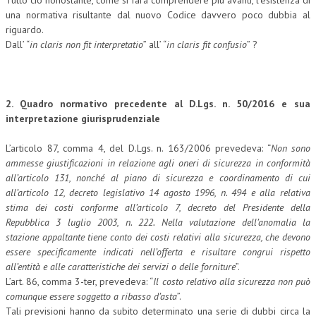
Tutto ciò nonostante, come si farà comprendere più avanti, l’esistenza di
una normativa risultante dal nuovo Codice davvero poco dubbia al
CRIMINOLOGIA TRIBUTARIA
riguardo.
Dall’ “
in claris non fit interpretatio
” all’ “
in claris fit confusio
” ?
CFC E PARADISI FISCALI
TRANSFER PRICING
PRASSI
2. Quadro normativo precedente al D.Lgs. n. 50/2016 e sua
interpretazione giurisprudenziale
AMMINISTRATIVA
L’articolo 87, comma 4, del D.Lgs. n. 163/2006 prevedeva: “
Non sono
TRIBUTARIA
ammesse giustificazioni in relazione agli oneri di sicurezza in conformità
GIURISPRUDENZA
all’articolo 131, nonché al piano di sicurezza e coordinamento di cui
all’articolo 12, decreto legislativo 14 agosto 1996, n. 494 e alla relativa
EUROPEA
stima dei costi conforme all’articolo 7, decreto del Presidente della
Repubblica 3 luglio 2003, n. 222. Nella valutazione dell’anomalia la
COSTITUZIONALE
stazione appaltante tiene conto dei costi relativi alla sicurezza, che devono
essere specificamente indicati nell’offerta e risultare congrui rispetto
CIVILE
all’entità e alle caratteristiche dei servizi o delle forniture
”.
L’art. 86, comma 3-ter, prevedeva: “
Il costo relativo alla sicurezza non può
TRIBUTARIA
comunque essere soggetto a ribasso d’asta
”.
PENALE
Tali previsioni hanno da subito determinato una serie di dubbi circa la