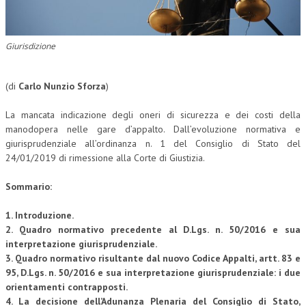
CORSI CE.S.E.D.
ARCHIVIO CORSI 2015
Giurisdizione
DIVENTA SOCIO
(di
Carlo Nunzio Sforza
)
BROCHURE CE.S.E.D.
La mancata indicazione degli oneri di sicurezza e dei costi della
LA RIVISTA
manodopera nelle gare d’appalto. Dall’evoluzione normativa e
giurisprudenziale all’ordinanza n. 1 del Consiglio di Stato del
LA RIVISTA
24/01/2019 di rimessione alla Corte di Giustizia.
COMITATO SCIENTIFICO
Sommario:
COMITATO EDITORIALE
1. Introduzione.
2. Quadro normativo precedente al D.Lgs. n. 50/2016 e sua
REDAZIONE
interpretazione giurisprudenziale.
PEER REVIEW
3. Quadro normativo risultante dal nuovo Codice Appalti, artt. 83 e
95, D.Lgs. n. 50/2016 e sua interpretazione giurisprudenziale: i due
CODICE ETICO
orientamenti contrapposti.
4. La decisione dell’Adunanza Plenaria del Consiglio di Stato,
AUTORI