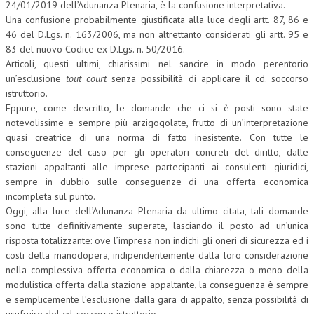
24/01/2019 dell’Adunanza Plenaria, è la confusione interpretativa.
Una confusione probabilmente giustificata alla luce degli artt. 87, 86 e
46 del D.Lgs. n. 163/2006, ma non altrettanto considerati gli artt. 95 e
83 del nuovo Codice ex D.Lgs. n. 50/2016.
Articoli, questi ultimi, chiarissimi nel sancire in modo perentorio
un’esclusione
tout court
senza possibilità di applicare il cd. soccorso
istruttorio.
Eppure, come descritto, le domande che ci si è posti sono state
notevolissime e sempre più arzigogolate, frutto di un’interpretazione
quasi creatrice di una norma di fatto inesistente. Con tutte le
conseguenze del caso per gli operatori concreti del diritto, dalle
stazioni appaltanti alle imprese partecipanti ai consulenti giuridici,
sempre in dubbio sulle conseguenze di una offerta economica
incompleta sul punto.
Oggi, alla luce dell’Adunanza Plenaria da ultimo citata, tali domande
sono tutte definitivamente superate, lasciando il posto ad un’unica
risposta totalizzante: ove l’impresa non indichi gli oneri di sicurezza ed i
costi della manodopera, indipendentemente dalla loro considerazione
nella complessiva offerta economica o dalla chiarezza o meno della
modulistica offerta dalla stazione appaltante, la conseguenza è sempre
e semplicemente l’esclusione dalla gara di appalto, senza possibilità di