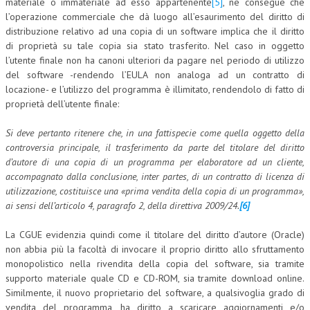
materiale o immateriale ad esso appartenente
[5]
, ne consegue che
l’operazione commerciale che dà luogo all’esaurimento del diritto di
NEWS
distribuzione relativo ad una copia di un software implica che il diritto
di proprietà su tale copia sia stato trasferito. Nel caso in oggetto
ARCHIVIO EVENTI (FINO AL 2022)
l’utente finale non ha canoni ulteriori da pagare nel periodo di utilizzo
del software -rendendo l’EULA non analoga ad un contratto di
CORSI ENTI TERZI
locazione- e l’utilizzo del programma è illimitato, rendendolo di fatto di
PUBBLICAZIONI
proprietà dell’utente finale:
BOLLETTINO FINANZIAMENTI
Si deve pertanto ritenere che, in una fattispecie come quella oggetto della
controversia principale, il trasferimento da parte del titolare del diritto
TELEGRAM
d’autore di una copia di un programma per elaboratore ad un cliente,
accompagnato dalla conclusione, inter partes, di un contratto di licenza di
utilizzazione, costituisce una «prima vendita della copia di un programma»,
DOCUMENTI
ai sensi dell’articolo 4, paragrafo 2, della direttiva 2009/24.
[6]
MANUALI E MONOGRAFIE
La CGUE evidenzia quindi come il titolare del diritto d’autore (Oracle)
TESI DI LAUREA
non abbia più la facoltà di invocare il proprio diritto allo sfruttamento
monopolistico nella rivendita della copia del software, sia tramite
MATERIALE DIDATTICO
supporto materiale quale CD e CD-ROM, sia tramite download online.
Similmente, il nuovo proprietario del software, a qualsivoglia grado di
INVITI E PROMOZIONI
vendita del programma, ha diritto a scaricare aggiornamenti e/o