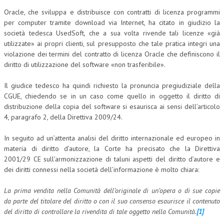
Oracle, che sviluppa e distribuisce con contratti di licenza programmi
COLLABORA CON NOI
per computer tramite download via Internet, ha citato in giudizio la
società tedesca UsedSoft, che a sua volta rivende tali licenze «già
ECONOMIA
utilizzate» ai propri clienti, sul presupposto che tale pratica integri una
violazione dei termini del contratto di licenza Oracle che definiscono il
CORPORATE SOCIAL RESPONSIBILITY
diritto di utilizzazione del software «non trasferibile».
ECONOMIA DELL’ARTE
Il giudice tedesco ha quindi richiesto la pronuncia pregiudiziale della
INTERNAZIONALIZZAZIONE
CGUE, chiedendo se in un caso come quello in oggetto il diritto di
distribuzione della copia del software si esaurisca ai sensi dell’articolo
HUMAN RESOURCES
4, paragrafo 2, della Direttiva 2009/24.
RISORSE UMANE
In seguito ad un’attenta analisi del diritto internazionale ed europeo in
materia di diritto d’autore, la Corte ha precisato che la Direttiva
MARKETING
2001/29 CE sull’armonizzazione di taluni aspetti del diritto d’autore e
TREASURY IN FINANCIAL SERVICES
dei diritti connessi nella società dell’informazione è molto chiara:
RISK MANAGEMENT
La prima vendita nella Comunità dell’originale di un’opera o di sue copie
da parte del titolare del diritto o con il suo consenso esaurisce il contenuto
SVILUPPO SOSTENIBILE
del diritto di controllare la rivendita di tale oggetto nella Comunità.
[1]
PERSONA E CITTÀ