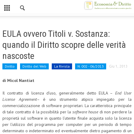
Chiuso
HOME
EULA ovvero Titoli v. Sostanza:
CHI SIAMO
quando il Diritto scopre delle verità
MISSION
nascoste
CONTATTI
Diritto
Diritto del Web
La Rivista
N. 002 - 06/2013
Giu 1, 2013
CENTRO STUDI
di Micol Nantiat
ATTO COSTITUTIVO E STATUTO
Il contratto di licenza d’uso, generalmente detto EULA –
End User
ORGANIZZAZIONE
License Agreement
– è uno strumento atipico impiegato per la
commercializzazione di software proprietari. La caratteristica principale
OBIETTIVI
di tale contratto è la possibilità per la
software house
di non perdere la
proprietà sul software in quanto l’utente finale acquista solo la licenza
DIREZIONE SCIENTIFICA
per l’utilizzo del programma per computer per un periodo di tempo
determinato o indeterminato ed eventualmente dietro pagamento di un
ALTA FORMAZIONE