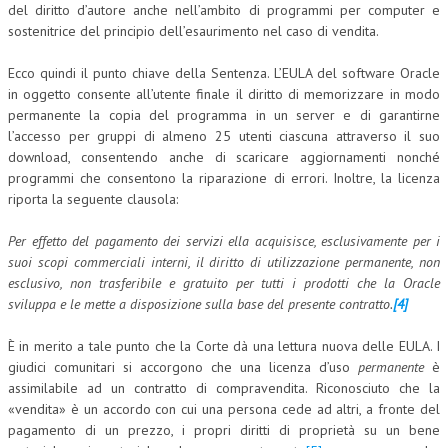
del diritto d’autore anche nell’ambito di programmi per computer e
CRIMINOLOGIA TRIBUTARIA
sostenitrice del principio dell’esaurimento nel caso di vendita.
CFC E PARADISI FISCALI
Ecco quindi il punto chiave della Sentenza. L’EULA del software Oracle
in oggetto consente all’utente finale il diritto di memorizzare in modo
TRANSFER PRICING
permanente la copia del programma in un server e di garantirne
l’accesso per gruppi di almeno 25 utenti ciascuna attraverso il suo
PRASSI
download, consentendo anche di scaricare aggiornamenti nonché
programmi che consentono la riparazione di errori. Inoltre, la licenza
AMMINISTRATIVA
riporta la seguente clausola:
TRIBUTARIA
Per effetto del pagamento dei servizi ella acquisisce, esclusivamente per i
GIURISPRUDENZA
suoi scopi commerciali interni, il diritto di utilizzazione permanente, non
esclusivo, non trasferibile e gratuito per tutti i prodotti che la Oracle
EUROPEA
sviluppa e le mette a disposizione sulla base del presente contratto.
[4]
COSTITUZIONALE
È in merito a tale punto che la Corte dà una lettura nuova delle EULA. I
CIVILE
giudici comunitari si accorgono che una licenza d’uso
permanente
è
assimilabile ad un contratto di compravendita. Riconosciuto che la
TRIBUTARIA
«vendita» è un accordo con cui una persona cede ad altri, a fronte del
pagamento di un prezzo, i propri diritti di proprietà su un bene
PENALE