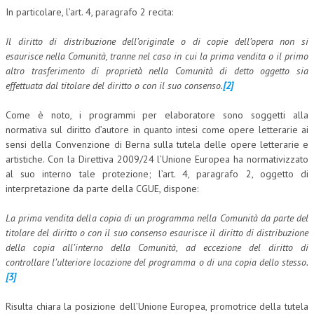
In particolare, l’art. 4, paragrafo 2 recita:
L’UMANISTA
Il diritto di distribuzione dell’originale o di copie dell’opera non si
DIRITTO
esaurisce nella Comunità, tranne nel caso in cui la prima vendita o il primo
altro trasferimento di proprietà nella Comunità di detto oggetto sia
DIRITTO PENALE D’IMPRESA
effettuata dal titolare del diritto o con il suo consenso.
[2]
DIRITTO DEL LAVORO
Come è noto, i programmi per elaboratore sono soggetti alla
DIRITTO DEL WEB
normativa sul diritto d’autore in quanto intesi come opere letterarie ai
sensi della Convenzione di Berna sulla tutela delle opere letterarie e
DIRITTO DELLE IMPRESE IN CRISI
artistiche. Con la Direttiva 2009/24 l’Unione Europea ha normativizzato
al suo interno tale protezione; l’art. 4, paragrafo 2, oggetto di
CRIMINOLOGIA E CRIMINALISTICA
interpretazione da parte della CGUE, dispone:
SICUREZZA SUL LAVORO
La prima vendita della copia di un programma nella Comunità da parte del
FISCO
titolare del diritto o con il suo consenso esaurisce il diritto di distribuzione
della copia all’interno della Comunità, ad eccezione del diritto di
DIRITTO TRIBUTARIO
controllare l’ulteriore locazione del programma o di una copia dello stesso.
[3]
FISCALITÀ INTERNAZIONALE
Risulta chiara la posizione dell’Unione Europea, promotrice della tutela
TAX RISK MANAGEMENT