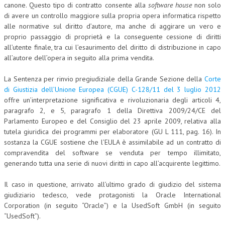
canone.
Questo tipo di contratto consente alla
software house
non solo
CORSI CE.S.E.D.
di avere un controllo maggiore sulla propria opera informatica rispetto
alle normative sul diritto d’autore, ma anche di aggirare un vero e
ARCHIVIO CORSI 2015
proprio passaggio di proprietà e la conseguente cessione di diritti
all’utente finale, tra cui l’esaurimento del diritto di distribuzione in capo
DIVENTA SOCIO
all’autore dell’opera in seguito alla prima vendita.
BROCHURE CE.S.E.D.
La Sentenza per rinvio pregiudiziale della Grande Sezione della
Corte
di Giustizia dell’Unione Europea (CGUE) C-128/11 del 3 luglio 2012
LA RIVISTA
offre un’interpretazione significativa e rivoluzionaria degli articoli 4,
paragrafo 2, e 5, paragrafo 1 della Direttiva 2009/24/CE del
LA RIVISTA
Parlamento Europeo e del Consiglio del 23 aprile 2009, relativa alla
tutela giuridica dei programmi per elaboratore (GU L 111, pag. 16). In
COMITATO SCIENTIFICO
sostanza la CGUE sostiene che l’EULA è assimilabile ad un contratto di
COMITATO EDITORIALE
compravendita del software se venduta per tempo illimitato,
generando tutta una serie di nuovi diritti in capo all’acquirente legittimo.
REDAZIONE
Il caso in questione, arrivato all’ultimo grado di giudizio del sistema
PEER REVIEW
giudiziario tedesco, vede protagonisti la Oracle International
Corporation (in seguito “Oracle”) e la UsedSoft GmbH (in seguito
CODICE ETICO
“UsedSoft”).
AUTORI