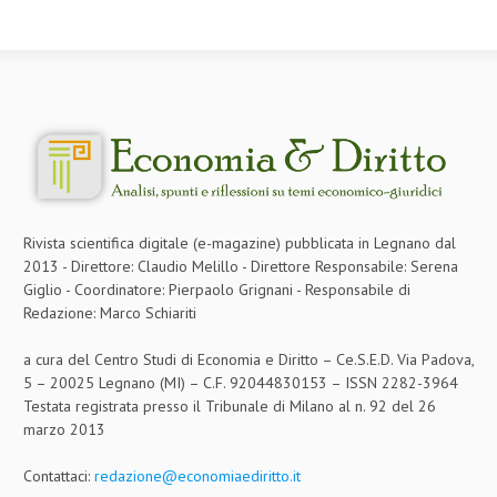
CRIMINOLOGIA TRIBUTARIA
CFC E PARADISI FISCALI
TRANSFER PRICING
PRASSI
AMMINISTRATIVA
TRIBUTARIA
Rivista scientifica digitale (e-magazine) pubblicata in Legnano dal
2013 - Direttore: Claudio Melillo - Direttore Responsabile: Serena
GIURISPRUDENZA
Giglio - Coordinatore: Pierpaolo Grignani - Responsabile di
Redazione: Marco Schiariti
EUROPEA
a cura del Centro Studi di Economia e Diritto – Ce.S.E.D. Via Padova,
COSTITUZIONALE
5 – 20025 Legnano (MI) – C.F. 92044830153 – ISSN 2282-3964
CIVILE
Testata registrata presso il Tribunale di Milano al n. 92 del 26
marzo 2013
TRIBUTARIA
Contattaci:
redazione@economiaediritto.it
PENALE