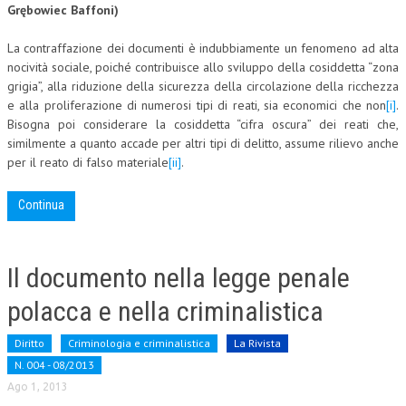
Grębowiec Baffoni)
CORSI CE.S.E.D.
La contraffazione dei documenti è indubbiamente un fenomeno ad alta
ARCHIVIO CORSI 2015
nocività sociale, poiché contribuisce allo sviluppo della cosiddetta “zona
grigia”, alla riduzione della sicurezza della circolazione della ricchezza
DIVENTA SOCIO
e alla proliferazione di numerosi tipi di reati, sia economici che non
[i]
.
Bisogna poi considerare la cosiddetta “cifra oscura” dei reati che,
BROCHURE CE.S.E.D.
similmente a quanto accade per altri tipi di delitto, assume rilievo anche
per il reato di falso materiale
[ii]
.
LA RIVISTA
Continua
LA RIVISTA
COMITATO SCIENTIFICO
Il documento nella legge penale
COMITATO EDITORIALE
polacca e nella criminalistica
REDAZIONE
PEER REVIEW
Diritto
Criminologia e criminalistica
La Rivista
N. 004 - 08/2013
CODICE ETICO
Ago 1, 2013
AUTORI