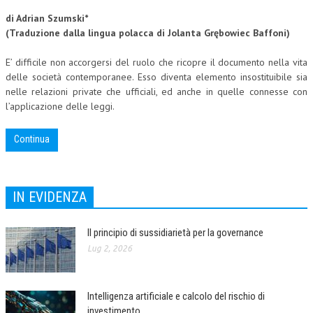
di Adrian Szumski*
COLLABORA CON NOI
(Tra
duzione dalla lingua polacca di Jolanta Grębowiec Baffoni)
ECONOMIA
E’ difficile non accorgersi del ruolo che ricopre il documento nella vita
delle società contemporanee. Esso diventa elemento insostituibile sia
CORPORATE SOCIAL RESPONSIBILITY
nelle relazioni private che ufficiali, ed anche in quelle connesse con
ECONOMIA DELL’ARTE
l’applicazione delle leggi.
INTERNAZIONALIZZAZIONE
Continua
HUMAN RESOURCES
RISORSE UMANE
IN EVIDENZA
MARKETING
Il principio di sussidiarietà per la governance
TREASURY IN FINANCIAL SERVICES
Lug 2, 2026
RISK MANAGEMENT
SVILUPPO SOSTENIBILE
Intelligenza artificiale e calcolo del rischio di
PERSONA E CITTÀ
investimento