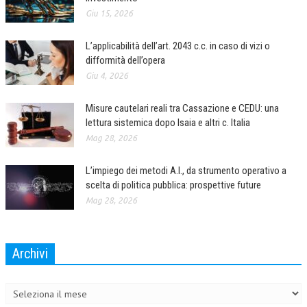
Giu 15, 2026
L’UMANISTA
L’applicabilità dell’art. 2043 c.c. in caso di vizi o
DIRITTO
difformità dell’opera
DIRITTO PENALE D’IMPRESA
Giu 4, 2026
DIRITTO DEL LAVORO
Misure cautelari reali tra Cassazione e CEDU: una
lettura sistemica dopo Isaia e altri c. Italia
DIRITTO DEL WEB
Mag 28, 2026
DIRITTO DELLE IMPRESE IN CRISI
L’impiego dei metodi A.I., da strumento operativo a
CRIMINOLOGIA E CRIMINALISTICA
scelta di politica pubblica: prospettive future
SICUREZZA SUL LAVORO
Mag 28, 2026
FISCO
Archivi
DIRITTO TRIBUTARIO
Archivi
FISCALITÀ INTERNAZIONALE
TAX RISK MANAGEMENT