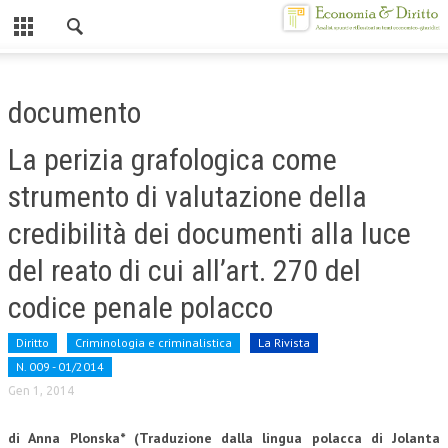
Chiuso
HOME
documento
CHI SIAMO
La perizia grafologica come
MISSION
strumento di valutazione della
CONTATTI
credibilità dei documenti alla luce
CENTRO STUDI
del reato di cui all’art. 270 del
ATTO COSTITUTIVO E STATUTO
codice penale polacco
ORGANIZZAZIONE
Diritto
Criminologia e criminalistica
La Rivista
OBIETTIVI
N. 009 - 01/2014
Gen 1, 2014
DIREZIONE SCIENTIFICA
di Anna Plonska* (Traduzione dalla lingua polacca di Jolanta
ALTA FORMAZIONE