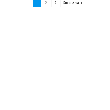
1
2
3
Successiva