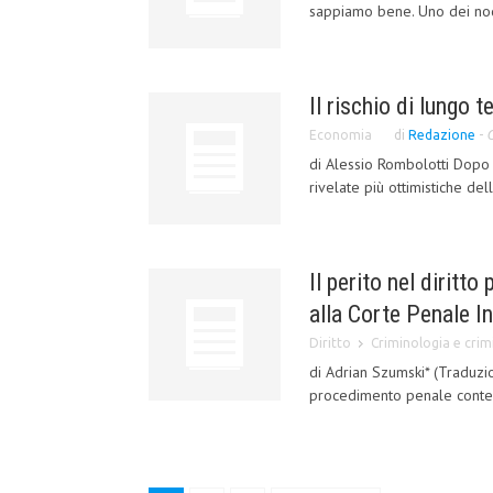
sappiamo bene. Uno dei nodi 
Il rischio di lungo 
Economia
di
Redazione
-
G
di Alessio Rombolotti Dopo s
rivelate più ottimistiche del
Il perito nel diritt
alla Corte Penale I
Diritto
Criminologia e crimi
di Adrian Szumski* (Traduzio
procedimento penale contem