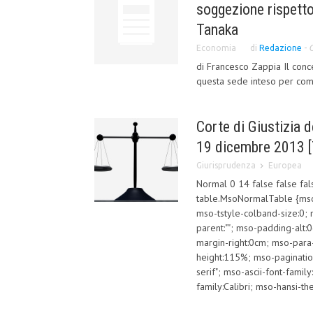
soggezione rispetto
Tanaka
Economia
di
Redazione
-
G
di Francesco Zappia Il conce
questa sede inteso per come 
Corte di Giustizia 
19 dicembre 2013 [T
Giurisprudenza
Europea
Normal 0 14 false false fal
table.MsoNormalTable {mso-
mso-tstyle-colband-size:0; 
parent:""; mso-padding-alt
margin-right:0cm; mso-para
height:115%; mso-pagination:
serif"; mso-ascii-font-famil
family:Calibri; mso-hansi-t