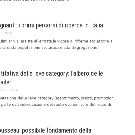
nanti: i primi percorsi di ricerca in Italia
1, 2014
ltimi anni si assiste all’entrata in vigore di riforme scolastiche a
neità della popolazione scolastica e alla disgregazione...
itativa delle leve category: l’albero delle
ailer
en 1, 2014
ntazione delle leve category (assortimento, prezzi, promozioni,
) parte dall’individuazione del ruolo economico e del ruolo di
Rousseau: possibile fondamento della