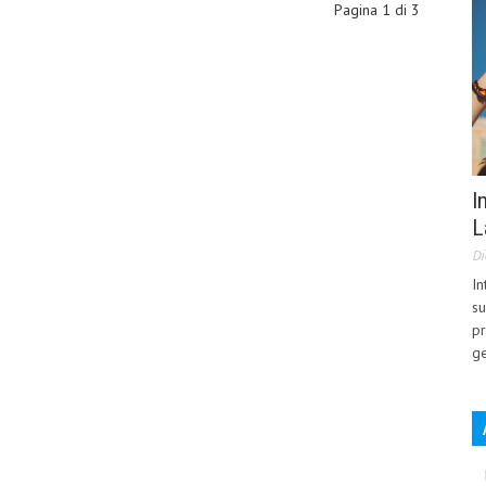
Pagina 1 di 3
I
L
Di
In
su
pr
ge