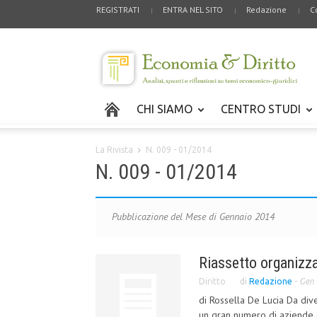
REGISTRATI
ENTRA NEL SITO
Redazione
C
CHI SIAMO
CENTRO STUDI
La Rivista
N. 009 - 01/2014
N. 009 - 01/2014
Pubblicazione del Mese di Gennaio 2014
Riassetto organizza
Diritto
di
Redazione
-
Gen 
di Rossella De Lucia Da dive
un gran numero di aziende è