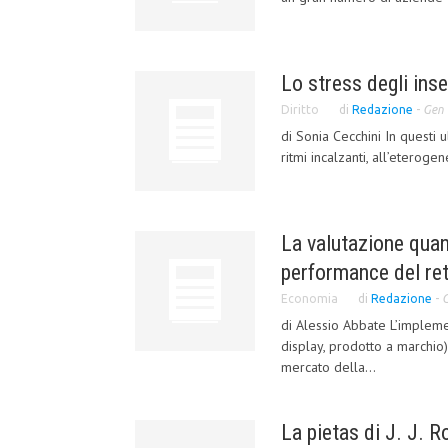
Lo stress degli inseg
Diritto
di
Redazione
-
Gen 
di Sonia Cecchini In questi u
ritmi incalzanti, all’eteroge
La valutazione quant
performance del ret
Economia
di
Redazione
-
G
di Alessio Abbate L’impleme
display, prodotto a marchio
mercato della...
La pietas di J. J. 