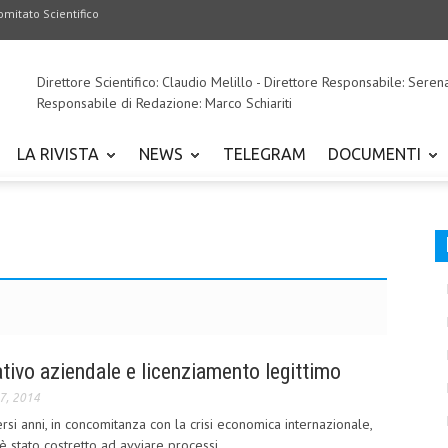
omitato Scientifico
Direttore Scientifico: Claudio Melillo - Direttore Responsabile: Seren
Responsabile di Redazione: Marco Schiariti
LA RIVISTA
NEWS
TELEGRAM
DOCUMENTI
tivo aziendale e licenziamento legittimo
7, 2014
rsi anni, in concomitanza con la crisi economica internazionale,
 stato costretto ad avviare processi...