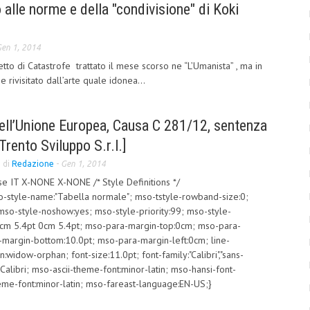
 alle norme e della "condivisione" di Koki
en 1, 2014
tto di Catastrofe trattato il mese scorso ne “L’Umanista” , ma in
rivisitato dall’arte quale idonea...
dell’Unione Europea, Causa C 281/12, sentenza
rento Sviluppo S.r.l.]
di
Redazione
-
Gen 1, 2014
se IT X-NONE X-NONE /* Style Definitions */
style-name:"Tabella normale"; mso-tstyle-rowband-size:0;
mso-style-noshow:yes; mso-style-priority:99; mso-style-
:0cm 5.4pt 0cm 5.4pt; mso-para-margin-top:0cm; mso-para-
-margin-bottom:10.0pt; mso-para-margin-left:0cm; line-
widow-orphan; font-size:11.0pt; font-family:"Calibri","sans-
y:Calibri; mso-ascii-theme-font:minor-latin; mso-hansi-font-
heme-font:minor-latin; mso-fareast-language:EN-US;}