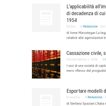
L’applicabilità all’
di decadenza di cui 
1954
Diritto
di
Redazione
-
Gen 
di Irene Marostegan La leg
relative alle agevolazioni tr
Cassazione civile,
Giurisprudenza
Civile
di
I soci di una società di capi
mero riflesso del pregiudizi
Esportare modelli d
Economia
di
Redazione
-
G
di Stefania Spaziani L’Itali