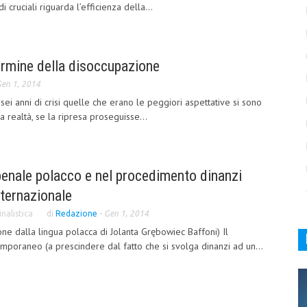
cruciali riguarda l’efficienza della...
termine della disoccupazione
en 1, 2014
ei anni di crisi quelle che erano le peggiori aspettative si sono
la realtà, se la ripresa proseguisse...
o penale polacco e nel procedimento dinanzi
nternazionale
nalistica
di
Redazione
-
Gen 1, 2014
ne dalla lingua polacca di Jolanta Grębowiec Baffoni) Il
poraneo (a prescindere dal fatto che si svolga dinanzi ad un...