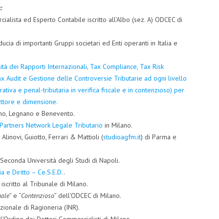
:
alista ed Esperto Contabile iscritto all’Albo (sez. A) ODCEC di
ucia di importanti Gruppi societari ed Enti operanti in Italia e
lità dei Rapporti Internazionali, Tax Compliance, Tax Risk
 Audit e Gestione delle Controversie Tributarie ad ogni livello
rativa e penal-tributaria in verifica fiscale e in contenzioso) per
ettore e dimensione.
ano, Legnano e Benevento.
Partners Network Legale Tributario
in Milano.
inovi, Guiotto, Ferrari & Mattioli (
studioagfm.it
) di Parma e
a Seconda Università degli Studi di Napoli.
a e Diritto – Ce.S.E.D.
.
, iscritto al Tribunale di Milano.
nale
” e “
Contenzioso
” dell’ODCEC di Milano.
zionale di Ragioneria (INR).