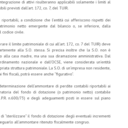
tegrazione di attivi risulteranno applicabili solamente i limiti al
ili previsti dall’art. 172, co. 7, del TUIR.
riportabili, a condizione che l’entità cui afferiscono rispetti dei
patrimonio netto emergente dal bilancio o, se inferiore, dalla
 codice civile.
are il limite patrimoniale di cui all’art. 172, co. 7 del TUIR) deve
rtenente alla S.O. stessa. Si precisa inoltre che la S.O. non è
tto alla casa madre, ma una sua diramazione amministrativa. Dal
ordinamento nazionale e dall’OCSE, viene considerata un’entità
riata struttura patrimoniale. La S.O. di un’impresa non residente,
fini fiscali, potrà essere anche “figurativo”.
a determinazione dell’ammontare di perdite contabili riportabili ai
mmatoria del fondo di dotazione (o patrimonio netto) contabile
5, d.P.R. n.600/73) e degli adeguamenti posti in essere sul piano
i “sterilizzare” il fondo di dotazione degli eventuali incrementi
adeguarlo all’ammontare ritenuto fiscalmente congruo.