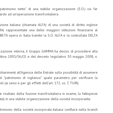
patrimonio netto” di una stabile organizzazione (S.O.) cui far
guardo ad un’operazione transfrontaliera.
azione italiana (chiamata ALFA) di una società di diritto inglese
) rappresentate una delle maggiori istituzioni finanziarie al
 BETA opera in Italia tramite la S.O. ALFA e la controllata DELTA
izzazione interna, il Gruppo GAMMA ha deciso di procedere alla
irettiva 2005/56/CE e del decreto legislativo 30 maggio 2008, n.
chiarimenti all’Agenzia delle Entrate sulla possibilità di assumere
d. “patrimonio di vigilanza” quale parametro per verificare la
i (ai sensi e per gli effetti dell’art. 172, co. 7, TUIR).
e risultato della fusione transfrontaliera in esame, la fattispecie
rata) in una stabile organizzazione della società incorporante.
trimonio della società incorporata italiana confluirà nella branch