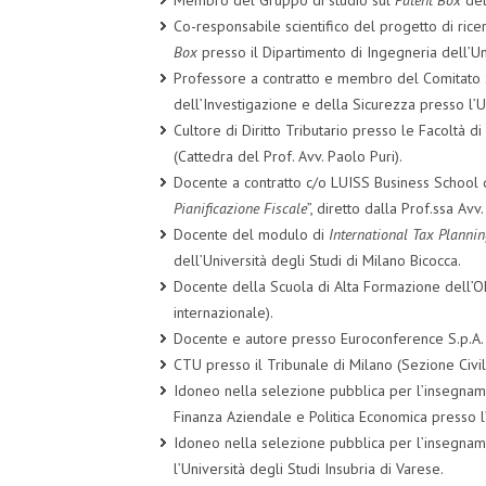
Membro del Gruppo di studio sul
Patent Box
del
Co-responsabile scientifico del progetto di ricerc
Box
presso il Dipartimento di Ingegneria dell’Uni
Professore a contratto e membro del Comitato Sc
dell’Investigazione e della Sicurezza presso l’Un
Cultore di Diritto Tributario presso le Facoltà 
(Cattedra del Prof. Avv. Paolo Puri).
Docente a contratto c/o LUISS Business School di
Pianificazione Fiscale
”, diretto dalla Prof.ssa Avv
Docente del modulo di
International Tax Planni
dell’Università degli Studi di Milano Bicocca.
Docente della Scuola di Alta Formazione dell’ODC
internazionale).
Docente e autore presso Euroconference S.p.A.
CTU presso il Tribunale di Milano (Sezione Civil
Idoneo nella selezione pubblica per l’insegnamen
Finanza Aziendale e Politica Economica presso l
Idoneo nella selezione pubblica per l’insegnam
l’Università degli Studi Insubria di Varese.