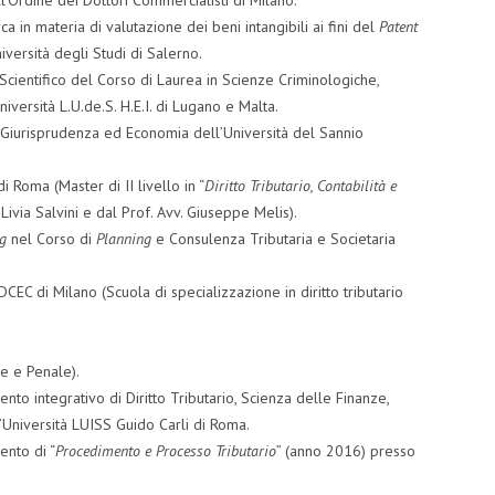
l’Ordine dei Dottori Commercialisti di Milano.
a in materia di valutazione dei beni intangibili ai fini del
Patent
versità degli Studi di Salerno.
ientifico del Corso di Laurea in Scienze Criminologiche,
iversità L.U.de.S. H.E.I. di Lugano e Malta.
di Giurisprudenza ed Economia dell’Università del Sannio
 Roma (Master di II livello in “
Diritto Tributario, Contabilità e
. Livia Salvini e dal Prof. Avv. Giuseppe Melis).
ng
nel Corso di
Planning
e Consulenza Tributaria e Societaria
EC di Milano (Scuola di specializzazione in diritto tributario
e e Penale).
to integrativo di Diritto Tributario, Scienza delle Finanze,
’Università LUISS Guido Carli di Roma.
ento di “
Procedimento e Processo Tributario
” (anno 2016) presso