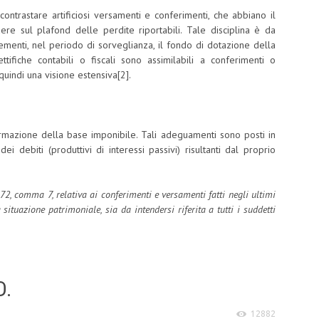
ontrastare artificiosi versamenti e conferimenti, che abbiano il
dere sul plafond delle perdite riportabili. Tale disciplina è da
ementi, nel periodo di sorveglianza, il fondo di dotazione della
ttifiche contabili o fiscali sono assimilabili a conferimenti o
uindi una visione estensiva[2].
rmazione della base imponibile. Tali adeguamenti sono posti in
ei debiti (produttivi di interessi passivi) risultanti dal proprio
 172, comma 7, relativa ai conferimenti e versamenti fatti negli ultimi
 situazione patrimoniale, sia da intendersi riferita a tutti i suddetti
D.
12882