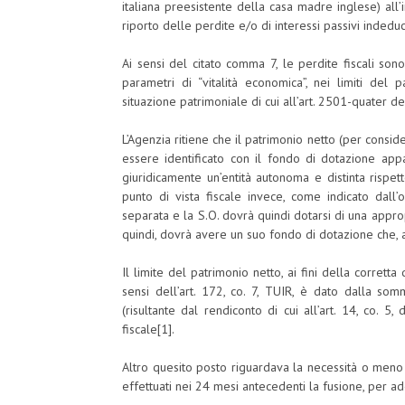
italiana preesistente della casa madre inglese) all’in
riporto delle perdite e/o di interessi passivi indeducib
Ai sensi del citato comma 7, le perdite fiscali sono 
parametri di “vitalità economica”, nei limiti del 
situazione patrimoniale di cui all’art. 2501-quater del
L’Agenzia ritiene che il patrimonio netto (per consider
essere identificato con il fondo di dotazione appa
giuridicamente un’entità autonoma e distinta rispe
punto di vista fiscale invece, come indicato dall’
separata e la S.O. dovrà quindi dotarsi di una approp
quindi, dovrà avere un suo fondo di dotazione che, ai 
Il limite del patrimonio netto, ai fini della corrett
sensi dell’art. 172, co. 7, TUIR, è dato dalla so
(risultante dal rendiconto di cui all’art. 14, co. 
fiscale[1].
Altro quesito posto riguardava la necessità o meno d
effettuati nei 24 mesi antecedenti la fusione, per 