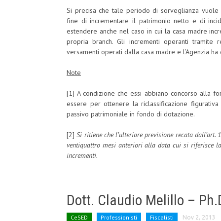
Si precisa che tale periodo di sorveglianza vuole c
fine di incrementare il patrimonio netto e di inci
estendere anche nel caso in cui la casa madre incr
propria branch. Gli incrementi operanti tramite re
versamenti operati dalla casa madre e l’Agenzia ha q
Note
[1] A condizione che essi abbiano concorso alla fo
essere per ottenere la riclassificazione figurativa d
passivo patrimoniale in fondo di dotazione.
[2]
Si ritiene che l’ulteriore previsione recata dall’art.
ventiquattro mesi anteriori alla data cui si riferisce la
incrementi.
Dott. Claudio Melillo – Ph.
CeSED
Professionisti
Fiscalisti
Nov 2, 2013