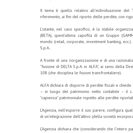
Il tema è quello relativo all’individuazione del “
riferimento, ai fini del riporto delle perdite, con ri
L’istante, nel caso specifico, è la stabile organizz
(BETA), quest’ultima capofila di un Gruppo (GAMMA
mondo (retail, corporate, investment banking, ecc.).
S.p.A..
A fronte di una riorganizzazione e di una razional
“fusione di DELTA S.p.A. in ALFA”, ai sensi della D
108 (che disciplina le fusioni transfrontaliere).
ALFA dichiara di disporre di perdite fiscali e chiede 
– in luogo del patrimonio netto contabile – il c.
“capienza” patrimoniale rispetto alle perdite riportabil
L’Agenzia, nell’esporre il suo parere, configura qual
di un’integrazione dell’attivo (della società incorpo
L’Agenzia dichiara che (considerando che l’intero pa