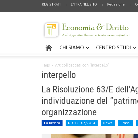
REGISTRATI
ENTRA NEL SITO
Redazione
C
CHI SIAMO
CENTRO STUDI
Tags
Articoli taggati con "interpello"
interpello
La Risoluzione 63/E dell’A
individuazione del “patrim
organizzazione
La Rivista
N. 015 - 07/2014
News
Prassi