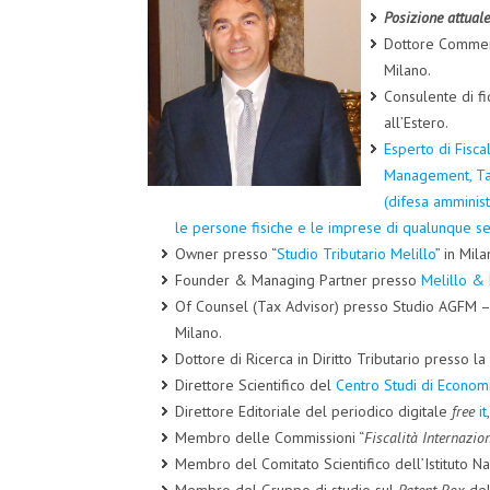
Posizione attuale
Dottore Commerci
Milano.
Consulente di fid
all’Estero.
Esperto di Fisca
Management, Tax
(difesa amminist
le persone fisiche e le imprese di qualunque s
Owner presso “
Studio Tributario Melillo
” in Mil
Founder & Managing Partner presso
Melillo & 
Of Counsel (Tax Advisor) presso Studio AGFM – Al
Milano.
Dottore di Ricerca in Diritto Tributario presso l
Direttore Scientifico del
Centro Studi di Economi
Direttore Editoriale del periodico digitale
free
it
Membro delle Commissioni “
Fiscalità Internazio
Membro del Comitato Scientifico dell’Istituto Na