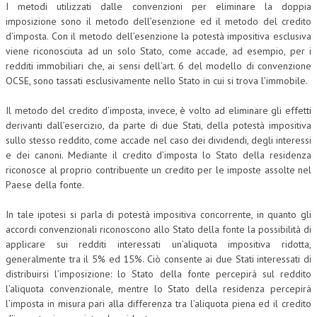
I metodi utilizzati dalle convenzioni per eliminare la doppia
imposizione sono il metodo dell’esenzione ed il metodo del credito
L’UMANISTA
d’imposta. Con il metodo dell’esenzione la potestà impositiva esclusiva
DIRITTO
viene riconosciuta ad un solo Stato, come accade, ad esempio, per i
redditi immobiliari che, ai sensi dell’art. 6 del modello di convenzione
DIRITTO PENALE D’IMPRESA
OCSE, sono tassati esclusivamente nello Stato in cui si trova l’immobile.
DIRITTO DEL LAVORO
Il metodo del credito d’imposta, invece, è volto ad eliminare gli effetti
derivanti dall’esercizio, da parte di due Stati, della potestà impositiva
DIRITTO DEL WEB
sullo stesso reddito, come accade nel caso dei dividendi, degli interessi
e dei canoni. Mediante il credito d’imposta lo Stato della residenza
DIRITTO DELLE IMPRESE IN CRISI
riconosce al proprio contribuente un credito per le imposte assolte nel
CRIMINOLOGIA E CRIMINALISTICA
Paese della fonte.
SICUREZZA SUL LAVORO
In tale ipotesi si parla di potestà impositiva concorrente, in quanto gli
accordi convenzionali riconoscono allo Stato della fonte la possibilità di
FISCO
applicare sui redditi interessati un’aliquota impositiva ridotta,
generalmente tra il 5% ed 15%. Ciò consente ai due Stati interessati di
DIRITTO TRIBUTARIO
distribuirsi l’imposizione: lo Stato della fonte percepirà sul reddito
FISCALITÀ INTERNAZIONALE
l’aliquota convenzionale, mentre lo Stato della residenza percepirà
l’imposta in misura pari alla differenza tra l’aliquota piena ed il credito
TAX RISK MANAGEMENT