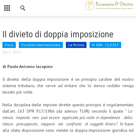
Chiuso
HOME
Il divieto di doppia imposizione
CHI SIAMO
Fisco
Fiscalità internazionale
La Rivista
N. 008 - 12/2013
MISSION
Dic 1, 2013
CONTATTI
di Paolo Antonio Iacopino
CENTRO STUDI
Il divieto della doppia imposizione è un principio cardine del nostro
sistema tributario, che serve ad evitare che lo stesso reddito venga
ATTO COSTITUTIVO E STATUTO
tassato più volte.
ORGANIZZAZIONE
Nella disciplina delle imposte dirette questo principio è regolamentato
dall’art. 163 DPR 917/1986 (da adesso TUIR)
secondo il quale “
La
OBIETTIVI
stessa imposta non può essere applicata più volte in dipendenza dello
DIREZIONE SCIENTIFICA
stesso presupposto, neppure nei confronti di soggetti diversi”.
In base
alla citata disposizione sono vietate la doppia imposizione giuridica ed
ALTA FORMAZIONE