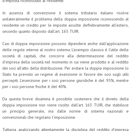
d’imposta riconosciuto al residente.
CRIMINOLOGIA TRIBUTARIA
In assenza di convenzione il sistema tributario italiano risolve
unilateralmente il problema della doppia imposizione riconoscendo al
CFC E PARADISI FISCALI
residente un credito per le imposte assolte definitivamente all’estero,
TRANSFER PRICING
secondo quanto disposto dall’art. 165 TUIR.
PRASSI
Casi di doppia imposizione possono dipendere anche dall’applicazione
delle regole interne al nostro sistema. L’esempio classico è l’utile delle
AMMINISTRATIVA
società di capitali, che concorre alla determinazione del reddito
d’impresa della società nel momento in cui viene prodotto e al reddito
TRIBUTARIA
dei soci all’atto della distribuzione. Per evitare la doppia imposizione lo
GIURISPRUDENZA
Stato ha previsto un regime di esenzione in favore dei soci sugli utili
percepiti. L’esenzione per i soci persone giuridiche è del 95%, mentre
EUROPEA
per i soci persone fisiche è del 40%.
COSTITUZIONALE
Da questa breve disamina è possibile sostenere che il divieto della
doppia imposizione non viene risolto dall’art. 163 TUIR, che stabilisce
CIVILE
un principio generale, ma dalle norme di sistema nazionali e
TRIBUTARIA
convenzionali che regolano l’imposizione.
PENALE
Tuttavia, analizzando attentamente la disciplina del reddito d’impresa