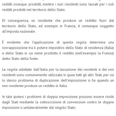
redditi ovunque prodotti, mentre i non residenti sono tassati per i soli
redditi prodotti nel territorio dello Stato.
COLLABORA CON NOI
ECONOMIA
Di conseguenza, un residente che produce un reddito fuori dal
territorio dello Stato, ad esempio in Francia, è comunque soggetto
CORPORATE SOCIAL RESPONSIBILITY
all’imposta nazionale.
ECONOMIA DELL’ARTE
È evidente che l’applicazione di questa regola determina una
sovrapposizione tra il potere impositivo dello Stato di residenza (Italia)
INTERNAZIONALIZZAZIONE
e dello Stato in cui viene prodotto il reddito (nell’esempio la Francia)
HUMAN RESOURCES
detto Stato della fonte.
RISORSE UMANE
Le regole adottate dall’Italia per la tassazione dei residenti e dei non
residenti sono comunemente utilizzate in quasi tutti gli altri Stati, per cui
MARKETING
lo stesso problema di duplicazione dell’imposizione si ha quando un
non residente produce un reddito in Italia.
TREASURY IN FINANCIAL SERVICES
RISK MANAGEMENT
In tale ipotesi i problemi di doppia imposizione possono essere risolti
dagli Stati mediante la sottoscrizione di convenzioni contro le doppie
SVILUPPO SOSTENIBILE
imposizioni o unilateralmente dal singolo Stato.
PERSONA E CITTÀ