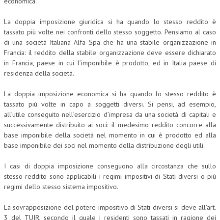
economica.
CORSI CE.S.E.D.
La doppia imposizione giuridica si ha quando lo stesso reddito è
tassato più volte nei confronti dello stesso soggetto. Pensiamo al caso
ARCHIVIO CORSI 2015
di una società Italiana Alfa Spa che ha una stabile organizzazione in
DIVENTA SOCIO
Francia: il reddito della stabile organizzazione deve essere dichiarato
in Francia, paese in cui l’imponibile è prodotto, ed in Italia paese di
BROCHURE CE.S.E.D.
residenza della società.
LA RIVISTA
La doppia imposizione economica si ha quando lo stesso reddito è
tassato più volte in capo a soggetti diversi. Si pensi, ad esempio,
LA RIVISTA
all’utile conseguito nell’esercizio d’impresa da una società di capitali e
successivamente distribuito ai soci: il medesimo reddito concorre alla
COMITATO SCIENTIFICO
base imponibile della società nel momento in cui è prodotto ed alla
base imponibile dei soci nel momento della distribuzione degli utili.
COMITATO EDITORIALE
I casi di doppia imposizione conseguono alla circostanza che sullo
REDAZIONE
stesso reddito sono applicabili i regimi impositivi di Stati diversi o più
PEER REVIEW
regimi dello stesso sistema impositivo.
CODICE ETICO
La sovrapposizione del potere impositivo di Stati diversi si deve all’art.
3 del TUIR, secondo il quale i residenti sono tassati in ragione dei
AUTORI