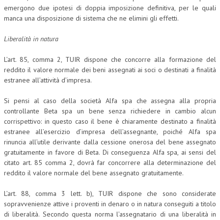
emergono due ipotesi di doppia imposizione definitiva, per le quali
NEWS
manca una disposizione di sistema che ne elimini gli effetti.
ARCHIVIO EVENTI (FINO AL 2022)
Liberalità in natura
CORSI ENTI TERZI
L’art. 85, comma 2, TUIR dispone che concorre alla formazione del
reddito il valore normale dei beni assegnati ai soci o destinati a finalità
PUBBLICAZIONI
estranee all’attività d’impresa.
BOLLETTINO FINANZIAMENTI
Si pensi al caso della società Alfa spa che assegna alla propria
controllante Beta spa un bene senza richiedere in cambio alcun
TELEGRAM
corrispettivo: in questo caso il bene è chiaramente destinato a finalità
estranee all’esercizio d’impresa dell’assegnante, poiché Alfa spa
DOCUMENTI
rinuncia all’utile derivante dalla cessione onerosa del bene assegnato
gratuitamente in favore di Beta. Di conseguenza Alfa spa, ai sensi del
MANUALI E MONOGRAFIE
citato art. 85 comma 2, dovrà far concorrere alla determinazione del
reddito il valore normale del bene assegnato gratuitamente.
TESI DI LAUREA
L’art. 88, comma 3 lett. b), TUIR dispone che sono considerate
MATERIALE DIDATTICO
sopravvenienze attive i proventi in denaro o in natura conseguiti a titolo
INVITI E PROMOZIONI
di liberalità. Secondo questa norma l’assegnatario di una liberalità in