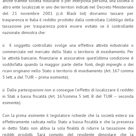
anche tramite società fiduciarie o per interposta persona, una società o
altro ente localizzati in uno dei territori indicati nel Decreto Ministeriale
del 21 novembre 2001 (c.d. Black list) dovranno tassare per
trasparenza in Italia il reddito prodotto dalla controllata. L’obbligo della
tassazione per trasparenza potrà essere evitato se il controllante
nazionale dimostra che:
ü Il soggetto controllato svolge una effettiva attività industriale o
commerciale nel mercato dello Stato o territorio di insediamento. Per
le attività bancarie, finanziarie e assicurative quest’ultima condizione è
soddisfatta quando la maggior parte delle fonti, degli impieghi o dei
ricavi originano nello Stato o territorio di insediamento (Art. 167 comma
5 lett. a del TUIR – prima esimente);
ü Dalle partecipazioni non si consegue l’effetto di localizzare il reddito
in Stati a bassa fiscalità (Art. 167comma 5 lett. B del TUIR – seconda
esimente).
Con la prima esimente il legislatore richiede che la società estera sia
effettivamente radicata nello Stato a bassa fiscalità e che la presenza
in detto Stato non abbia la sola finalità di ridurre la tassazione dei
redditi prodotti. Sarà compito del residente dimostare che la