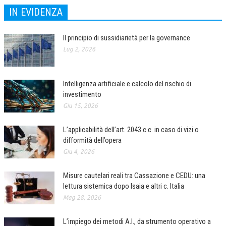
IN EVIDENZA
NEWS
ARCHIVIO EVENTI (FINO AL 2022)
Il principio di sussidiarietà per la governance
Lug 2, 2026
CORSI ENTI TERZI
PUBBLICAZIONI
Intelligenza artificiale e calcolo del rischio di
BOLLETTINO FINANZIAMENTI
investimento
Giu 15, 2026
TELEGRAM
L’applicabilità dell’art. 2043 c.c. in caso di vizi o
DOCUMENTI
difformità dell’opera
Giu 4, 2026
MANUALI E MONOGRAFIE
Misure cautelari reali tra Cassazione e CEDU: una
TESI DI LAUREA
lettura sistemica dopo Isaia e altri c. Italia
Mag 28, 2026
MATERIALE DIDATTICO
INVITI E PROMOZIONI
L’impiego dei metodi A.I., da strumento operativo a