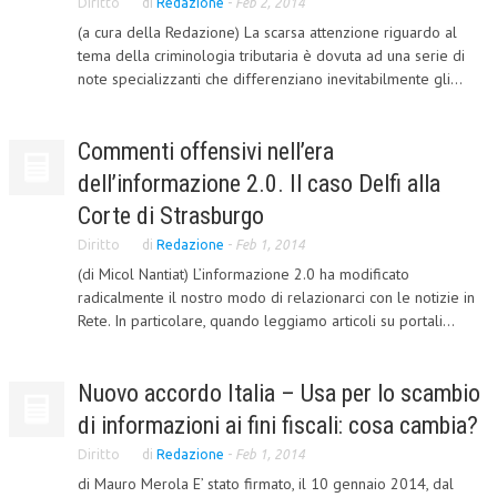
Diritto
di
Redazione
-
Feb 2, 2014
(a cura della Redazione) La scarsa attenzione riguardo al
COLLABORA CON NOI
tema della criminologia tributaria è dovuta ad una serie di
note specializzanti che differenziano inevitabilmente gli...
ECONOMIA
CORPORATE SOCIAL RESPONSIBILITY
Commenti offensivi nell’era
ECONOMIA DELL’ARTE
dell’informazione 2.0. Il caso Delfi alla
INTERNAZIONALIZZAZIONE
Corte di Strasburgo
HUMAN RESOURCES
Diritto
di
Redazione
-
Feb 1, 2014
(di Micol Nantiat) L’informazione 2.0 ha modificato
RISORSE UMANE
radicalmente il nostro modo di relazionarci con le notizie in
Rete. In particolare, quando leggiamo articoli su portali...
MARKETING
TREASURY IN FINANCIAL SERVICES
Nuovo accordo Italia – Usa per lo scambio
RISK MANAGEMENT
di informazioni ai fini fiscali: cosa cambia?
SVILUPPO SOSTENIBILE
Diritto
di
Redazione
-
Feb 1, 2014
di Mauro Merola E’ stato firmato, il 10 gennaio 2014, dal
PERSONA E CITTÀ