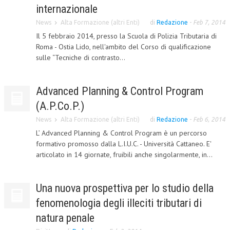
internazionale
CORSI CE.S.E.D.
News
Alta Formazione (altri Enti)
di
Redazione
-
Feb 7, 2014
ARCHIVIO CORSI 2015
Il 5 febbraio 2014, presso la Scuola di Polizia Tributaria di
Roma - Ostia Lido, nell'ambito del Corso di qualificazione
DIVENTA SOCIO
sulle “Tecniche di contrasto...
BROCHURE CE.S.E.D.
Advanced Planning & Control Program
LA RIVISTA
(A.P.Co.P.)
LA RIVISTA
News
Alta Formazione (altri Enti)
di
Redazione
-
Feb 6, 2014
L’ Advanced Planning & Control Program è un percorso
COMITATO SCIENTIFICO
formativo promosso dalla L.I.U.C. - Università Cattaneo. E'
COMITATO EDITORIALE
articolato in 14 giornate, fruibili anche singolarmente, in...
REDAZIONE
Una nuova prospettiva per lo studio della
PEER REVIEW
fenomenologia degli illeciti tributari di
CODICE ETICO
natura penale
AUTORI