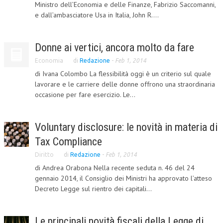
Ministro dell’Economia e delle Finanze, Fabrizio Saccomanni,
e dall’ambasciatore Usa in Italia, John R....
L’UMANISTA
DIRITTO
Donne ai vertici, ancora molto da fare
DIRITTO PENALE D’IMPRESA
Economia
di
Redazione
-
Feb 1, 2014
DIRITTO DEL LAVORO
di Ivana Colombo La flessibilità oggi è un criterio sul quale
lavorare e le carriere delle donne offrono una straordinaria
DIRITTO DEL WEB
occasione per fare esercizio. Le...
DIRITTO DELLE IMPRESE IN CRISI
Voluntary disclosure: le novità in materia di
CRIMINOLOGIA E CRIMINALISTICA
Tax Compliance
SICUREZZA SUL LAVORO
Diritto
di
Redazione
-
Feb 1, 2014
FISCO
di Andrea Orabona Nella recente seduta n. 46 del 24
gennaio 2014, il Consiglio dei Ministri ha approvato l’atteso
DIRITTO TRIBUTARIO
Decreto Legge sul rientro dei capitali...
FISCALITÀ INTERNAZIONALE
TAX RISK MANAGEMENT
Le principali novità fiscali della Legge di