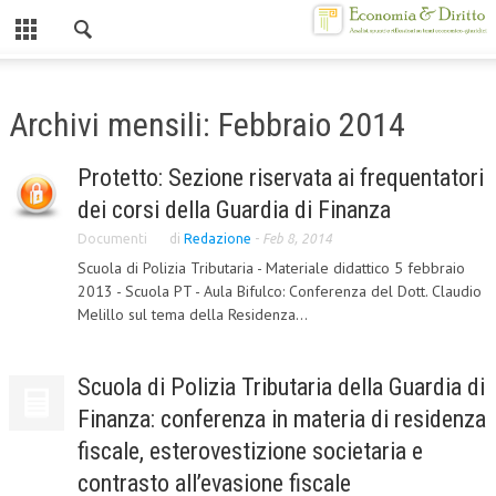
Chiuso
HOME
Archivi mensili: Febbraio 2014
CHI SIAMO
Protetto: Sezione riservata ai frequentatori
MISSION
dei corsi della Guardia di Finanza
CONTATTI
Documenti
di
Redazione
-
Feb 8, 2014
Scuola di Polizia Tributaria - Materiale didattico 5 febbraio
CENTRO STUDI
2013 - Scuola PT - Aula Bifulco: Conferenza del Dott. Claudio
Melillo sul tema della Residenza...
ATTO COSTITUTIVO E STATUTO
ORGANIZZAZIONE
Scuola di Polizia Tributaria della Guardia di
OBIETTIVI
Finanza: conferenza in materia di residenza
DIREZIONE SCIENTIFICA
fiscale, esterovestizione societaria e
contrasto all’evasione fiscale
ALTA FORMAZIONE