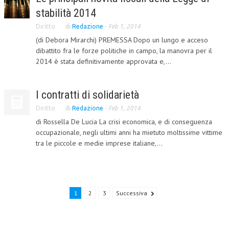
stabilità 2014
CRIMINOLOGIA TRIBUTARIA
Diritto
di
Redazione
-
Feb 1, 2014
CFC E PARADISI FISCALI
(di Debora Mirarchi) PREMESSA Dopo un lungo e acceso
dibattito fra le forze politiche in campo, la manovra per il
TRANSFER PRICING
2014 è stata definitivamente approvata e,...
PRASSI
AMMINISTRATIVA
I contratti di solidarietà
Diritto
di
Redazione
-
Feb 1, 2014
TRIBUTARIA
di Rossella De Lucia La crisi economica, e di conseguenza
GIURISPRUDENZA
occupazionale, negli ultimi anni ha mietuto moltissime vittime
tra le piccole e medie imprese italiane,...
EUROPEA
COSTITUZIONALE
CIVILE
1
2
3
Successiva
TRIBUTARIA
PENALE