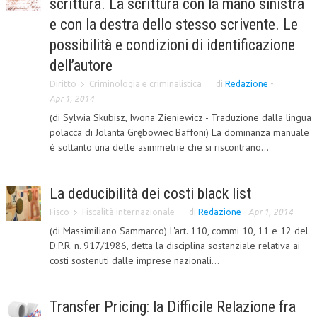
scrittura. La scrittura con la mano sinistra
e con la destra dello stesso scrivente. Le
L’UMANISTA
possibilità e condizioni di identificazione
DIRITTO
dell’autore
DIRITTO PENALE D’IMPRESA
Diritto
Criminologia e criminalistica
di
Redazione
-
Apr 1, 2014
DIRITTO DEL LAVORO
(di Sylwia Skubisz, Iwona Zieniewicz - Traduzione dalla lingua
DIRITTO DEL WEB
polacca di Jolanta Grębowiec Baffoni) La dominanza manuale
è soltanto una delle asimmetrie che si riscontrano...
DIRITTO DELLE IMPRESE IN CRISI
CRIMINOLOGIA E CRIMINALISTICA
La deducibilità dei costi black list
SICUREZZA SUL LAVORO
Fisco
Fiscalità internazionale
di
Redazione
-
Apr 1, 2014
(di Massimiliano Sammarco) L'art. 110, commi 10, 11 e 12 del
FISCO
D.P.R. n. 917/1986, detta la disciplina sostanziale relativa ai
DIRITTO TRIBUTARIO
costi sostenuti dalle imprese nazionali...
FISCALITÀ INTERNAZIONALE
Transfer Pricing: la Difficile Relazione fra
TAX RISK MANAGEMENT