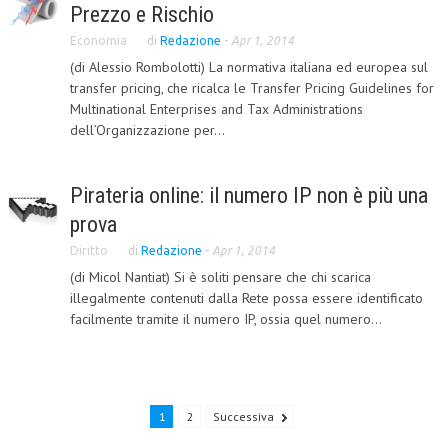
Prezzo e Rischio
CRIMINOLOGIA TRIBUTARIA
Economia
di
Redazione
-
Apr 1, 2014
CFC E PARADISI FISCALI
(di Alessio Rombolotti) La normativa italiana ed europea sul
transfer pricing, che ricalca le Transfer Pricing Guidelines for
TRANSFER PRICING
Multinational Enterprises and Tax Administrations
dell’Organizzazione per...
PRASSI
AMMINISTRATIVA
Pirateria online: il numero IP non è più una
TRIBUTARIA
prova
GIURISPRUDENZA
Diritto
di
Redazione
-
Apr 1, 2014
(di Micol Nantiat) Si è soliti pensare che chi scarica
EUROPEA
illegalmente contenuti dalla Rete possa essere identificato
facilmente tramite il numero IP, ossia quel numero...
COSTITUZIONALE
CIVILE
TRIBUTARIA
1
2
Successiva
PENALE