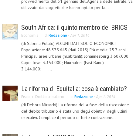
provvedimento del 31 gennaio dell’Agenzia delle Entrate, va
utilizzato dai soggetti che hanno optato per la...
CORSI CE.S.E.D.
ARCHIVIO CORSI 2015
South Africa: il quinto membro dei BRICS
DIVENTA SOCIO
Economia
di
Redazione
-
Apr 1, 2014
BROCHURE CE.S.E.D.
(di Sabrina Polato) ALCUNI DATI SOCIO-ECONOMICI
Popolazione: 48.375.645 (dati 2013) Età media: 25.7 anni
LA RIVISTA
Principali aree urbane (nr.abitanti): Johannesburg 3.607.000;
Cape Town 3.353.000; Ekurhuleni (East Rand)
LA RIVISTA
3.144.000; ...
COMITATO SCIENTIFICO
La riforma di Equitalia: cosa è cambiato?
COMITATO EDITORIALE
Fisco
Diritto tributario
di
Redazione
-
Apr 1, 2014
REDAZIONE
(di Debora Mirarchi) La riforma della fase della riscossione
del debito tributario è stata uno degli obiettivi degli ultimi
PEER REVIEW
esecutivi. Complice il periodo di forte contrazione...
CODICE ETICO
AUTORI