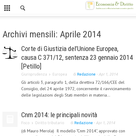
Chiuso
HOME
Archivi mensili: Aprile 2014
CHI SIAMO
Corte di Giustizia del’Unione Europea,
MISSION
causa C 371/12, sentenza 23 gennaio 2014
CONTATTI
[Petillo]
Giurisprudenza
Europea
di
Redazione
-
Apr 1, 2014
CENTRO STUDI
Gli articoli 3, paragrafo 1, della direttiva 72/166/CEE del
Consiglio, del 24 aprile 1972, concernente il ravvicinamento
ATTO COSTITUTIVO E STATUTO
delle legislazioni degli Stati membri in materia...
ORGANIZZAZIONE
OBIETTIVI
Cnm 2014: le principali novità
DIREZIONE SCIENTIFICA
Fisco
Diritto tributario
di
Redazione
-
Apr 1, 2014
(di Mauro Merola) Il modello "Cnm 2014", approvato con
ALTA FORMAZIONE