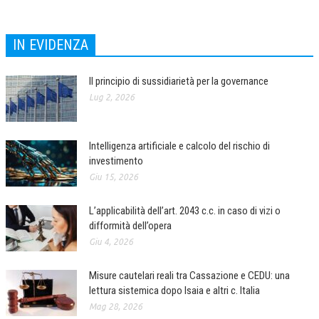
NEWS
IN EVIDENZA
ARCHIVIO EVENTI (FINO AL 2022)
CORSI ENTI TERZI
Il principio di sussidiarietà per la governance
Lug 2, 2026
PUBBLICAZIONI
BOLLETTINO FINANZIAMENTI
Intelligenza artificiale e calcolo del rischio di
investimento
TELEGRAM
Giu 15, 2026
DOCUMENTI
L’applicabilità dell’art. 2043 c.c. in caso di vizi o
difformità dell’opera
MANUALI E MONOGRAFIE
Giu 4, 2026
TESI DI LAUREA
Misure cautelari reali tra Cassazione e CEDU: una
MATERIALE DIDATTICO
lettura sistemica dopo Isaia e altri c. Italia
INVITI E PROMOZIONI
Mag 28, 2026