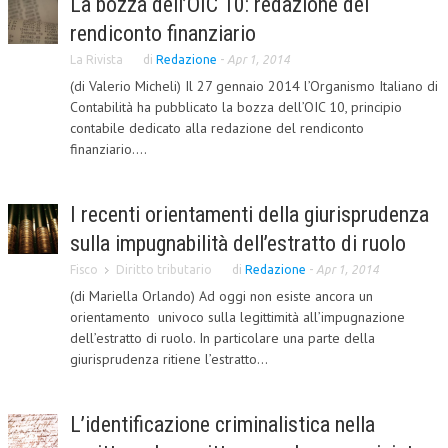
La bozza dell’OIC 10: redazione del
rendiconto finanziario
COLLABORA CON NOI
La Rivista
di
Redazione
-
Apr 1, 2014
ECONOMIA
(di Valerio Micheli) Il 27 gennaio 2014 l’Organismo Italiano di
Contabilità ha pubblicato la bozza dell’OIC 10, principio
CORPORATE SOCIAL RESPONSIBILITY
contabile dedicato alla redazione del rendiconto
ECONOMIA DELL’ARTE
finanziario....
INTERNAZIONALIZZAZIONE
I recenti orientamenti della giurisprudenza
HUMAN RESOURCES
sulla impugnabilità dell’estratto di ruolo
RISORSE UMANE
Fisco
Diritto tributario
di
Redazione
-
Apr 1, 2014
(di Mariella Orlando) Ad oggi non esiste ancora un
MARKETING
orientamento univoco sulla legittimità all’impugnazione
TREASURY IN FINANCIAL SERVICES
dell’estratto di ruolo. In particolare una parte della
giurisprudenza ritiene l’estratto...
RISK MANAGEMENT
SVILUPPO SOSTENIBILE
L’identificazione criminalistica nella
PERSONA E CITTÀ