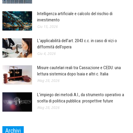
CRIMINOLOGIA TRIBUTARIA
Intelligenza artificiale e calcolo del rischio di
CFC E PARADISI FISCALI
investimento
Giu 15, 2026
TRANSFER PRICING
L’applicabilità dell’art. 2043 c.c. in caso di vizi o
PRASSI
difformità dell’opera
AMMINISTRATIVA
Giu 4, 2026
TRIBUTARIA
Misure cautelari reali tra Cassazione e CEDU: una
lettura sistemica dopo Isaia e altri c. Italia
GIURISPRUDENZA
Mag 28, 2026
EUROPEA
L’impiego dei metodi A.I., da strumento operativo a
COSTITUZIONALE
scelta di politica pubblica: prospettive future
CIVILE
Mag 28, 2026
TRIBUTARIA
Archivi
PENALE