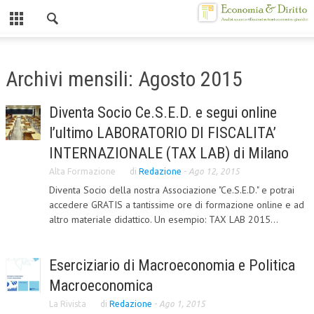
Chiuso
HOME
Archivi mensili: Agosto 2015
CHI SIAMO
Diventa Socio Ce.S.E.D. e segui online
MISSION
l’ultimo LABORATORIO DI FISCALITA’
CONTATTI
INTERNAZIONALE (TAX LAB) di Milano
Alta Formazione
di
Redazione
-
Ago 12, 2015
CENTRO STUDI
Diventa Socio della nostra Associazione "Ce.S.E.D." e potrai
accedere GRATIS a tantissime ore di formazione online e ad
ATTO COSTITUTIVO E STATUTO
altro materiale didattico. Un esempio: TAX LAB 2015...
ORGANIZZAZIONE
OBIETTIVI
Eserciziario di Macroeconomia e Politica
DIREZIONE SCIENTIFICA
Macroeconomica
La Rivista
di
Redazione
-
Ago 1, 2015
ALTA FORMAZIONE