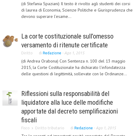
(di Stefania Spaziani) Il testo è rivolto agli studenti dei corsi
CORSI CE.S.E.D.
di laurea di Economia, Scienze Politiche e Giurisprudenza che
devono superare l’esame...
ARCHIVIO CORSI 2015
DIVENTA SOCIO
La corte costituzionale sull’omesso
BROCHURE CE.S.E.D.
versamento di ritenute certificate
Diritto
di
Redazione
-
Ago 1, 2015
LA RIVISTA
(di Andrea Orabona) Con Sentenza n. 100 del 13 maggio
2015, la Corte Costituzionale ha dichiarato l'infondatezza
LA RIVISTA
delle questioni di legittimità, sollevate con le Ordinanze...
COMITATO SCIENTIFICO
COMITATO EDITORIALE
Riflessioni sulla responsabilità del
liquidatore alla luce delle modifiche
REDAZIONE
apportate dal decreto semplificazioni
PEER REVIEW
fiscali
CODICE ETICO
Fisco
Diritto tributario
di
Redazione
-
Ago 1, 2015
AUTORI