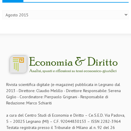
Archivi
NEWS
ARCHIVIO EVENTI (FINO AL 2022)
CORSI ENTI TERZI
PUBBLICAZIONI
BOLLETTINO FINANZIAMENTI
TELEGRAM
DOCUMENTI
Rivista scientifica digitale (e-magazine) pubblicata in Legnano dal
2013 - Direttore: Claudio Melillo - Direttore Responsabile: Serena
MANUALI E MONOGRAFIE
Giglio - Coordinatore: Pierpaolo Grignani - Responsabile di
Redazione: Marco Schiariti
TESI DI LAUREA
a cura del Centro Studi di Economia e Diritto – Ce.S.E.D. Via Padova,
MATERIALE DIDATTICO
5 – 20025 Legnano (MI) – C.F. 92044830153 – ISSN 2282-3964
INVITI E PROMOZIONI
Testata registrata presso il Tribunale di Milano al n. 92 del 26