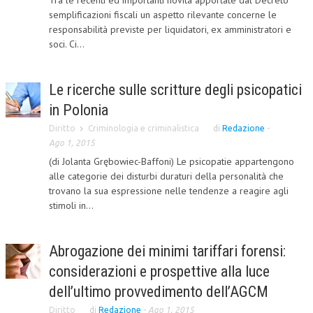
Tra le recenti ed importanti novità apportate dal Decreto
semplificazioni fiscali un aspetto rilevante concerne le
COLLABORA CON NOI
responsabilità previste per liquidatori, ex amministratori e
soci. Ci...
ECONOMIA
CORPORATE SOCIAL RESPONSIBILITY
Le ricerche sulle scritture degli psicopatici
ECONOMIA DELL’ARTE
in Polonia
INTERNAZIONALIZZAZIONE
Diritto
Criminologia e criminalistica
di
Redazione
-
Ago 1, 2015
HUMAN RESOURCES
(di Jolanta Grębowiec-Baffoni) Le psicopatie appartengono
alle categorie dei disturbi duraturi della personalità che
RISORSE UMANE
trovano la sua espressione nelle tendenze a reagire agli
stimoli in...
MARKETING
TREASURY IN FINANCIAL SERVICES
Abrogazione dei minimi tariffari forensi:
RISK MANAGEMENT
considerazioni e prospettive alla luce
SVILUPPO SOSTENIBILE
dell’ultimo provvedimento dell’AGCM
PERSONA E CITTÀ
Diritto
di
Redazione
-
Ago 1, 2015