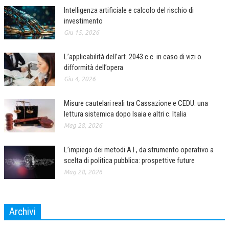
Intelligenza artificiale e calcolo del rischio di
COLLABORA CON NOI
investimento
Giu 15, 2026
ECONOMIA
L’applicabilità dell’art. 2043 c.c. in caso di vizi o
CORPORATE SOCIAL RESPONSIBILITY
difformità dell’opera
ECONOMIA DELL’ARTE
Giu 4, 2026
INTERNAZIONALIZZAZIONE
Misure cautelari reali tra Cassazione e CEDU: una
HUMAN RESOURCES
lettura sistemica dopo Isaia e altri c. Italia
Mag 28, 2026
RISORSE UMANE
L’impiego dei metodi A.I., da strumento operativo a
MARKETING
scelta di politica pubblica: prospettive future
TREASURY IN FINANCIAL SERVICES
Mag 28, 2026
RISK MANAGEMENT
SVILUPPO SOSTENIBILE
Archivi
Archivi
PERSONA E CITTÀ