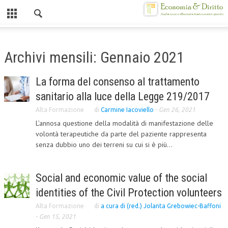
Chiuso
HOME
Archivi mensili: Gennaio 2021
CHI SIAMO
La forma del consenso al trattamento
MISSION
sanitario alla luce della Legge 219/2017
CONTATTI
Alta Formazione
di
Carmine Iacoviello
-
Gen 26, 2021
L’annosa questione della modalità di manifestazione delle
CENTRO STUDI
volontà terapeutiche da parte del paziente rappresenta
senza dubbio uno dei terreni su cui si è più...
ATTO COSTITUTIVO E STATUTO
ORGANIZZAZIONE
Social and economic value of the social
OBIETTIVI
identities of the Civil Protection volunteers
DIREZIONE SCIENTIFICA
Alta Formazione
di
a cura di (red.) Jolanta Grebowiec-Baffoni
-
Gen 15, 2021
ALTA FORMAZIONE