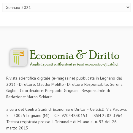
L’UMANISTA
DIRITTO
DIRITTO PENALE D’IMPRESA
DIRITTO DEL LAVORO
DIRITTO DEL WEB
DIRITTO DELLE IMPRESE IN CRISI
CRIMINOLOGIA E CRIMINALISTICA
Rivista scientifica digitale (e-magazine) pubblicata in Legnano dal
2013 - Direttore: Claudio Melillo - Direttore Responsabile: Serena
SICUREZZA SUL LAVORO
Giglio - Coordinatore: Pierpaolo Grignani - Responsabile di
Redazione: Marco Schiariti
FISCO
DIRITTO TRIBUTARIO
a cura del Centro Studi di Economia e Diritto – Ce.S.E.D. Via Padova,
5 – 20025 Legnano (MI) – C.F. 92044830153 – ISSN 2282-3964
FISCALITÀ INTERNAZIONALE
Testata registrata presso il Tribunale di Milano al n. 92 del 26
marzo 2013
TAX RISK MANAGEMENT