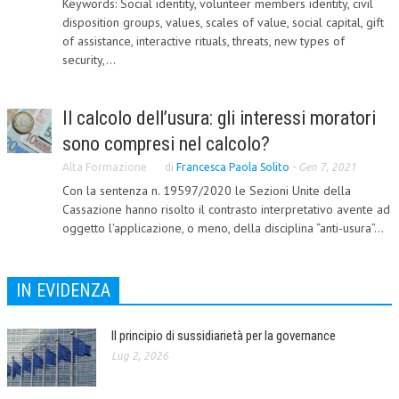
Keywords: Social identity, volunteer members identity, civil
disposition groups, values, scales of value, social capital, gift
CORSI CE.S.E.D.
of assistance, interactive rituals, threats, new types of
security,...
ARCHIVIO CORSI 2015
DIVENTA SOCIO
Il calcolo dell’usura: gli interessi moratori
BROCHURE CE.S.E.D.
sono compresi nel calcolo?
LA RIVISTA
Alta Formazione
di
Francesca Paola Solito
-
Gen 7, 2021
Con la sentenza n. 19597/2020 le Sezioni Unite della
LA RIVISTA
Cassazione hanno risolto il contrasto interpretativo avente ad
oggetto l'applicazione, o meno, della disciplina “anti-usura”...
COMITATO SCIENTIFICO
COMITATO EDITORIALE
IN EVIDENZA
REDAZIONE
PEER REVIEW
Il principio di sussidiarietà per la governance
Lug 2, 2026
CODICE ETICO
AUTORI