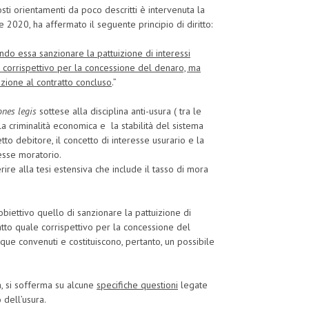
sti orientamenti da poco descritti è intervenuta la
2020, ha affermato il seguente principio di diritto:
dendo essa sanzionare la pattuizione di interessi
e corrispettivo per la concessione del denaro, ma
zione al contratto concluso
.”
ones legis
sottese alla disciplina anti-usura ( tra le
la criminalità economica e la stabilità del sistema
tto debitore, il concetto di interesse usurario e la
resse moratorio.
ire alla tesi estensiva che include il tasso di mora
biettivo quello di sanzionare la pattuizione di
atto quale corrispettivo per la concessione del
que convenuti e costituiscono, pertanto, un possibile
a, si sofferma su alcune
specifiche questioni
legate
 dell’usura.