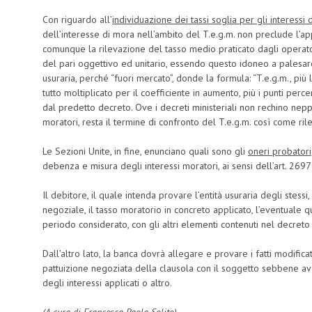
Con riguardo all’
individuazione dei tassi soglia per gli interessi 
dell’interesse di mora nell’ambito del T.e.g.m. non preclude l’app
comunque la rilevazione del tasso medio praticato dagli operator
del pari oggettivo ed unitario, essendo questo idoneo a palesare
usuraria, perché “fuori mercato”, donde la formula: “T.e.g.m., più
tutto moltiplicato per il coefficiente in aumento, più i punti perce
dal predetto decreto. Ove i decreti ministeriali non rechino ne
moratori, resta il termine di confronto del T.e.g.m. così come ril
Le Sezioni Unite, in fine, enunciano quali sono gli
oneri probatori
debenza e misura degli interessi moratori, ai sensi dell’art. 2697 
Il debitore, il quale intenda provare l’entità usuraria degli stessi,
negoziale, il tasso moratorio in concreto applicato, l’eventuale q
periodo considerato, con gli altri elementi contenuti nel decreto 
Dall’altro lato, la banca dovrà allegare e provare i fatti modificativi 
pattuizione negoziata della clausola con il soggetto sebbene av
degli interessi applicati o altro.