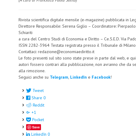
(A cura di Francesca Paola Solito)
Rivista scientifica digitale mensile (e-magazine) pubblicata in L
Direttore Responsabile: Serena Giglio – Coordinatore: Pierpaol
Schiariti
a cura del Centro Studi di Economia e Diritto – Ce.S.E.D. Via 
ISSN 2282-3964 Testata registrata presso il Tribunale di Milan
Contattaci: redazione@economiaediritto.it
Le foto presenti sul sito sono state prese in parte dal web, e qui
autori fossero contrari alla pubblicazione, non avranno che da
alla rimozione.
Seguici anche su
Telegram
,
LinkedIn
e
Facebook
!
Tweet
Share
0
Reddit
+1
Pocket
Save
LinkedIn
0