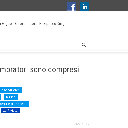
a Giglio - Coordinatore: Pierpaolo Grignani -
si moratori sono compresi
Case Studies
Diritto
 penale d'impresa
La Rivista
4532