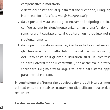
compensativo o moratorio.
A detta dei sostenitori di questa tesi che si espone, il ling
interpretazioni (“i
n claris non fit interpretatio
”);
da un punto di vista teleologico, entrambe le tipologie di int
configurazione funzionalmente unitaria: hanno una funzione 
remunerare il capitale di cui il creditore non ha goduto, ne
involontariamente;
da un punto di vista sistematico, è irrilevante la circostanza 
gli interessi moratori nella definizione del T.e.g.m., e quind
del 1996 costruito il giudizio di usurarietà su di un unico tas
solo tra i diversi modelli contrattuali, non anche tra le diff
spread tra T.e.g.m. e tasso-soglia, tollerato dal sistema, app
parametri di mercato.
In conclusione si afferma che l’equiparazione degli interessi mora
l
vale ad escludere qualsiasi trattamento diversificato – tra le du
dell’usura.
La decisione delle Sezioni unite.
zi