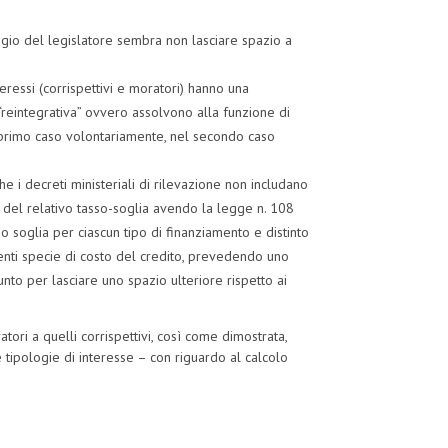
uaggio del legislatore sembra non lasciare spazio a
eressi (corrispettivi e moratori) hanno una
“reintegrativa” ovvero assolvono alla funzione di
l primo caso volontariamente, nel secondo caso
che i decreti ministeriali di rilevazione non includano
i, del relativo tasso-soglia avendo la legge n. 108
so soglia per ciascun tipo di finanziamento e distinto
erenti specie di costo del credito, prevedendo uno
unto per lasciare uno spazio ulteriore rispetto ai
tori a quelli corrispettivi, così come dimostrata,
e tipologie di interesse – con riguardo al calcolo