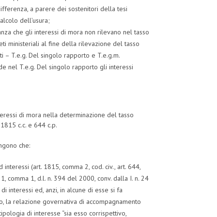
fferenza, a parere dei sostenitori della tesi
calcolo dell’usura;
tanza che gli interessi di mora non rilevano nel tasso
ti ministeriali al fine della rilevazione del tasso
ti – T.e.g. Del singolo rapporto e T.e.g.m.
 nel T.e.g. Del singolo rapporto gli interessi
interessi di mora nella determinazione del tasso
. 1815 c.c. e 644 c.p.
engono che:
 interessi (art. 1815, comma 2, cod. civ., art. 644,
1, comma 1, d.l. n. 394 del 2000, conv. dalla I. n. 24
i interessi ed, anzi, in alcune di esse si fa
altro, la relazione governativa di accompagnamento
ipologia di interesse “sia esso corrispettivo,