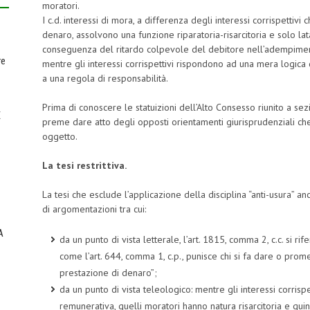
moratori.
I c.d. interessi di mora, a differenza degli interessi corrispettivi c
denaro, assolvono una funzione riparatoria-risarcitoria e solo la
conseguenza del ritardo colpevole del debitore nell’adempimen
re
mentre gli interessi corrispettivi rispondono ad una mera logica 
a una regola di responsabilità.
Prima di conoscere le statuizioni dell’Alto Consesso riunito a sezi
E
preme dare atto degli opposti orientamenti giurisprudenziali c
oggetto.
La tesi restrittiva.
La tesi che esclude l’applicazione della disciplina “anti-usura” anc
di argomentazioni tra cui:
A
da un punto di vista letterale, l’art. 1815, comma 2, c.c. si rif
come l’art. 644, comma 1, c.p., punisce chi si fa dare o promet
prestazione di denaro”;
da un punto di vista teleologico: mentre gli interessi corrisp
remunerativa, quelli moratori hanno natura risarcitoria e qui