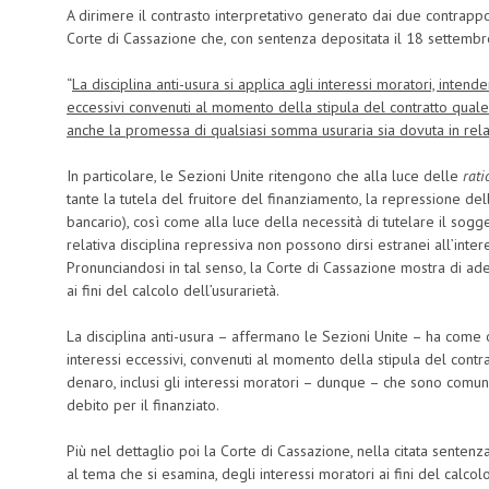
A dirimere il contrasto interpretativo generato dai due contrappo
Corte di Cassazione che, con sentenza depositata il 18 settembre 
“
La disciplina anti-usura si applica agli interessi moratori, inten
eccessivi convenuti al momento della stipula del contratto qual
anche la promessa di qualsiasi somma usuraria sia dovuta in rela
In particolare, le Sezioni Unite ritengono che alla luce delle
rati
tante la tutela del fruitore del finanziamento, la repressione del
bancario), così come alla luce della necessità di tutelare il sogge
relativa disciplina repressiva non possono dirsi estranei all’inte
Pronunciandosi in tal senso, la Corte di Cassazione mostra di ader
ai fini del calcolo dell’usurarietà.
La disciplina anti-usura – affermano le Sezioni Unite – ha come o
interessi eccessivi, convenuti al momento della stipula del contr
denaro, inclusi gli interessi moratori – dunque – che sono comun
debito per il finanziato.
Più nel dettaglio poi la Corte di Cassazione, nella citata sentenz
al tema che si esamina, degli interessi moratori ai fini del calcolo