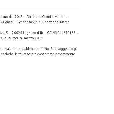
egnano dal 2013 – Direttore: Claudio Melillo –
o Grignani – Responsabile di Redazione: Marco
Padova, 5 – 20025 Legnano (MI) – C.F. 92044830153 –
o al n. 92 del 26 marzo 2013
ndi valutate di pubblico dominio. Se i soggetti o gli
 segnalarlo. In tal caso provvederemo prontamente