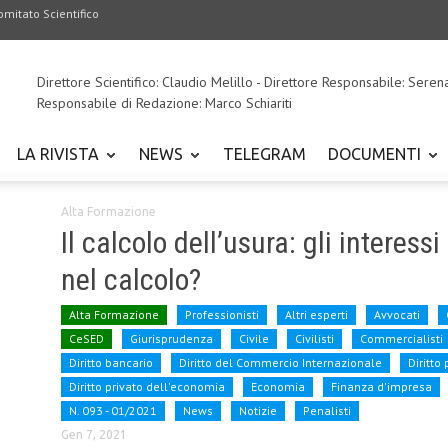
omitato Scientifico
Direttore Scientifico: Claudio Melillo - Direttore Responsabile: Seren
Responsabile di Redazione: Marco Schiariti
LA RIVISTA
NEWS
TELEGRAM
DOCUMENTI
Alta Formazione
Il calcolo dell’usura: gli interes
nel calcolo?
Alta Formazione
Professionisti
Altri esperti
Avvocati
CeSED
Giurisprudenza
Civile
Civilisti
Commercialisti
Diritto bancario
Diritto del Commercio Internazionale
Diritto
Diritto privato dell'economia
Economia
Finanza d'impresa
N. 093 - 01/2021
News
Notizie
Penalisti
Gen 7, 2021