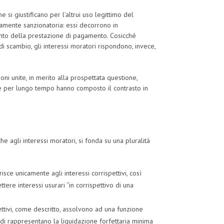
he si giustificano per l’altrui uso legittimo del
tamente sanzionatoria: essi decorrono in
to della prestazione di pagamento. Cosicché
di scambio, gli interessi moratori rispondono, invece,
oni unite, in merito alla prospettata questione,
he per lungo tempo hanno composto il contrasto in
he agli interessi moratori, si fonda su una pluralità
erisce unicamente agli interessi corrispettivi, così
tere interessi usurari “in corrispettivo di una
ettivi, come descritto, assolvono ad una funzione
ndi rappresentano la liquidazione forfettaria minima