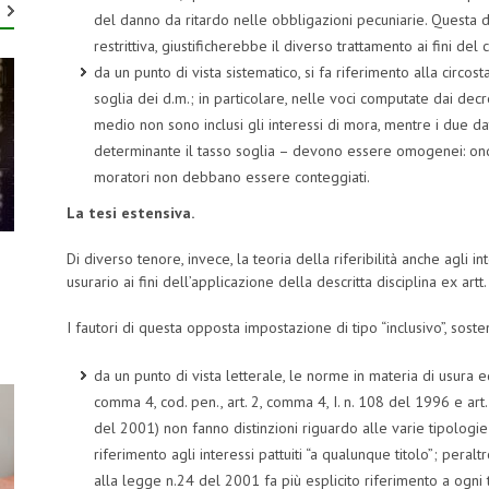
del danno da ritardo nelle obbligazioni pecuniarie. Questa di
restrittiva, giustificherebbe il diverso trattamento ai fini del 
da un punto di vista sistematico, si fa riferimento alla circos
soglia dei d.m.; in particolare, nelle voci computate dai decre
medio non sono inclusi gli interessi di mora, mentre i due da
determinante il tasso soglia – devono essere omogenei: onde
moratori non debbano essere conteggiati.
La tesi estensiva.
Di diverso tenore, invece, la teoria della riferibilità anche agli 
usurario ai fini dell’applicazione della descritta disciplina ex artt
I fautori di questa opposta impostazione di tipo “inclusivo”, sost
da un punto di vista letterale, le norme in materia di usura ed
comma 4, cod. pen., art. 2, comma 4, I. n. 108 del 1996 e art. 
del 2001) non fanno distinzioni riguardo alle varie tipologie d
riferimento agli interessi pattuiti “a qualunque titolo”; per
alla legge n.24 del 2001 fa più esplicito riferimento a ogni t