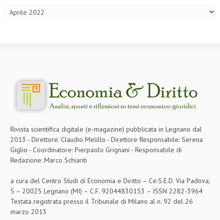
L’UMANISTA
DIRITTO
DIRITTO PENALE D’IMPRESA
DIRITTO DEL LAVORO
DIRITTO DEL WEB
DIRITTO DELLE IMPRESE IN CRISI
CRIMINOLOGIA E CRIMINALISTICA
Rivista scientifica digitale (e-magazine) pubblicata in Legnano dal
2013 - Direttore: Claudio Melillo - Direttore Responsabile: Serena
SICUREZZA SUL LAVORO
Giglio - Coordinatore: Pierpaolo Grignani - Responsabile di
Redazione: Marco Schiariti
FISCO
DIRITTO TRIBUTARIO
a cura del Centro Studi di Economia e Diritto – Ce.S.E.D. Via Padova,
5 – 20025 Legnano (MI) – C.F. 92044830153 – ISSN 2282-3964
FISCALITÀ INTERNAZIONALE
Testata registrata presso il Tribunale di Milano al n. 92 del 26
marzo 2013
TAX RISK MANAGEMENT