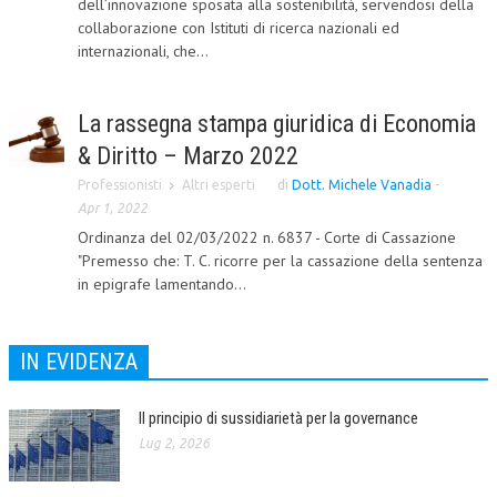
dell’innovazione sposata alla sostenibilità, servendosi della
collaborazione con Istituti di ricerca nazionali ed
CORSI CE.S.E.D.
internazionali, che...
ARCHIVIO CORSI 2015
DIVENTA SOCIO
La rassegna stampa giuridica di Economia
& Diritto – Marzo 2022
BROCHURE CE.S.E.D.
Professionisti
Altri esperti
di
Dott. Michele Vanadia
-
LA RIVISTA
Apr 1, 2022
Ordinanza del 02/03/2022 n. 6837 - Corte di Cassazione
LA RIVISTA
"Premesso che: T. C. ricorre per la cassazione della sentenza
in epigrafe lamentando...
COMITATO SCIENTIFICO
COMITATO EDITORIALE
IN EVIDENZA
REDAZIONE
PEER REVIEW
Il principio di sussidiarietà per la governance
Lug 2, 2026
CODICE ETICO
AUTORI