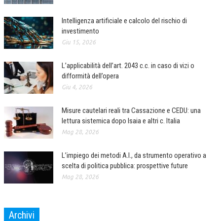
L’UMANISTA
Intelligenza artificiale e calcolo del rischio di
investimento
DIRITTO
Giu 15, 2026
DIRITTO PENALE D’IMPRESA
L’applicabilità dell’art. 2043 c.c. in caso di vizi o
DIRITTO DEL LAVORO
difformità dell’opera
Giu 4, 2026
DIRITTO DEL WEB
DIRITTO DELLE IMPRESE IN CRISI
Misure cautelari reali tra Cassazione e CEDU: una
lettura sistemica dopo Isaia e altri c. Italia
CRIMINOLOGIA E CRIMINALISTICA
Mag 28, 2026
SICUREZZA SUL LAVORO
L’impiego dei metodi A.I., da strumento operativo a
FISCO
scelta di politica pubblica: prospettive future
Mag 28, 2026
DIRITTO TRIBUTARIO
FISCALITÀ INTERNAZIONALE
Archivi
TAX RISK MANAGEMENT