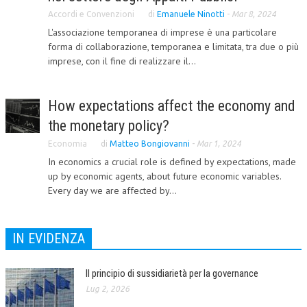
Accordi e Convenzioni
di
Emanuele Ninotti
-
Mar 8, 2024
COLLABORA CON NOI
L'associazione temporanea di imprese è una particolare
forma di collaborazione, temporanea e limitata, tra due o più
ECONOMIA
imprese, con il fine di realizzare il...
CORPORATE SOCIAL RESPONSIBILITY
ECONOMIA DELL’ARTE
How expectations affect the economy and
the monetary policy?
INTERNAZIONALIZZAZIONE
Economia
di
Matteo Bongiovanni
-
Mar 1, 2024
HUMAN RESOURCES
In economics a crucial role is defined by expectations, made
up by economic agents, about future economic variables.
RISORSE UMANE
Every day we are affected by...
MARKETING
TREASURY IN FINANCIAL SERVICES
IN EVIDENZA
RISK MANAGEMENT
Il principio di sussidiarietà per la governance
SVILUPPO SOSTENIBILE
Lug 2, 2026
PERSONA E CITTÀ