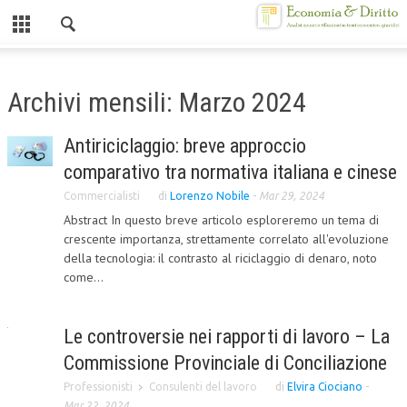
Chiuso
HOME
Archivi mensili: Marzo 2024
CHI SIAMO
Antiriciclaggio: breve approccio
MISSION
comparativo tra normativa italiana e cinese
CONTATTI
Commercialisti
di
Lorenzo Nobile
-
Mar 29, 2024
Abstract In questo breve articolo esploreremo un tema di
CENTRO STUDI
crescente importanza, strettamente correlato all'evoluzione
della tecnologia: il contrasto al riciclaggio di denaro, noto
ATTO COSTITUTIVO E STATUTO
come...
ORGANIZZAZIONE
OBIETTIVI
Le controversie nei rapporti di lavoro – La
Commissione Provinciale di Conciliazione
DIREZIONE SCIENTIFICA
Professionisti
Consulenti del lavoro
di
Elvira Ciociano
-
ALTA FORMAZIONE
Mar 22, 2024