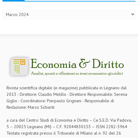
Archivi
CRIMINOLOGIA TRIBUTARIA
CFC E PARADISI FISCALI
TRANSFER PRICING
PRASSI
AMMINISTRATIVA
TRIBUTARIA
GIURISPRUDENZA
Rivista scientifica digitale (e-magazine) pubblicata in Legnano dal
EUROPEA
2013 - Direttore: Claudio Melillo - Direttore Responsabile: Serena
COSTITUZIONALE
Giglio - Coordinatore: Pierpaolo Grignani - Responsabile di
Redazione: Marco Schiariti
CIVILE
a cura del Centro Studi di Economia e Diritto – Ce.S.E.D. Via Padova,
TRIBUTARIA
5 – 20025 Legnano (MI) – C.F. 92044830153 – ISSN 2282-3964
Testata registrata presso il Tribunale di Milano al n. 92 del 26
PENALE