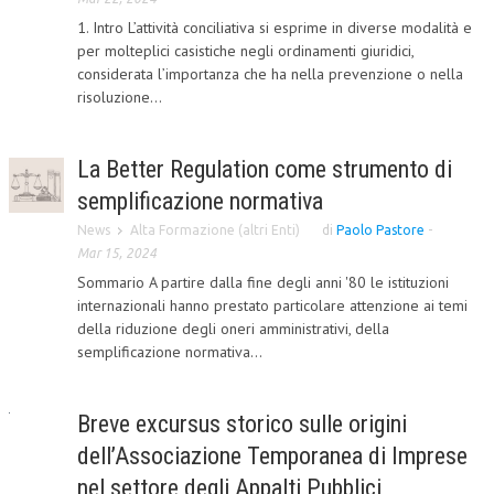
1. Intro L’attività conciliativa si esprime in diverse modalità e
CORSI CE.S.E.D.
per molteplici casistiche negli ordinamenti giuridici,
considerata l’importanza che ha nella prevenzione o nella
ARCHIVIO CORSI 2015
risoluzione...
DIVENTA SOCIO
BROCHURE CE.S.E.D.
La Better Regulation come strumento di
semplificazione normativa
LA RIVISTA
News
Alta Formazione (altri Enti)
di
Paolo Pastore
-
LA RIVISTA
Mar 15, 2024
Sommario A partire dalla fine degli anni '80 le istituzioni
COMITATO SCIENTIFICO
internazionali hanno prestato particolare attenzione ai temi
della riduzione degli oneri amministrativi, della
COMITATO EDITORIALE
semplificazione normativa...
REDAZIONE
PEER REVIEW
Breve excursus storico sulle origini
dell’Associazione Temporanea di Imprese
CODICE ETICO
nel settore degli Appalti Pubblici
AUTORI