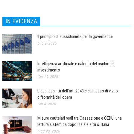
NEWS
IN EVIDENZA
ARCHIVIO EVENTI (FINO AL 2022)
CORSI ENTI TERZI
Il principio di sussidiarietà per la governance
Lug 2, 2026
PUBBLICAZIONI
BOLLETTINO FINANZIAMENTI
Intelligenza artificiale e calcolo del rischio di
TELEGRAM
investimento
Giu 15, 2026
DOCUMENTI
L’applicabilità dell’art. 2043 c.c. in caso di vizi o
MANUALI E MONOGRAFIE
difformità dell’opera
Giu 4, 2026
TESI DI LAUREA
MATERIALE DIDATTICO
Misure cautelari reali tra Cassazione e CEDU: una
lettura sistemica dopo Isaia e altri c. Italia
INVITI E PROMOZIONI
Mag 28, 2026