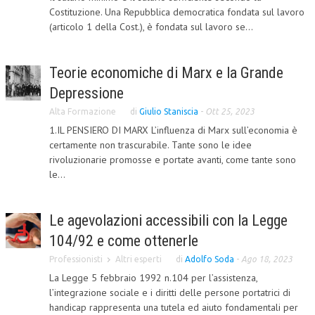
Costituzione. Una Repubblica democratica fondata sul lavoro
CORSI CE.S.E.D.
(articolo 1 della Cost.), è fondata sul lavoro se...
ARCHIVIO CORSI 2015
Teorie economiche di Marx e la Grande
DIVENTA SOCIO
Depressione
BROCHURE CE.S.E.D.
Alta Formazione
di
Giulio Staniscia
-
Ott 25, 2023
LA RIVISTA
1.IL PENSIERO DI MARX L’influenza di Marx sull’economia è
certamente non trascurabile. Tante sono le idee
LA RIVISTA
rivoluzionarie promosse e portate avanti, come tante sono
le...
COMITATO SCIENTIFICO
COMITATO EDITORIALE
Le agevolazioni accessibili con la Legge
REDAZIONE
104/92 e come ottenerle
Professionisti
Altri esperti
di
Adolfo Soda
-
Ago 18, 2023
PEER REVIEW
La Legge 5 febbraio 1992 n.104 per l’assistenza,
CODICE ETICO
l’integrazione sociale e i diritti delle persone portatrici di
handicap rappresenta una tutela ed aiuto fondamentali per
AUTORI