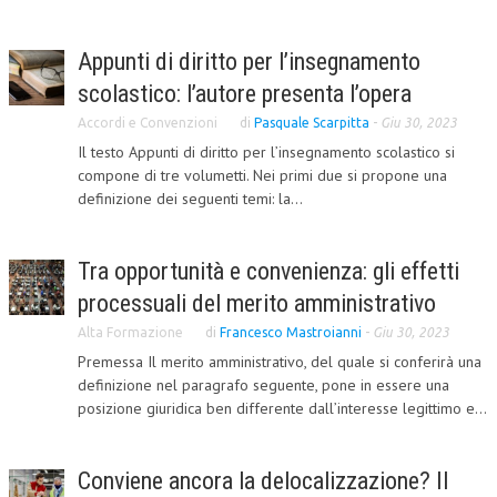
L’UMANISTA
Appunti di diritto per l’insegnamento
DIRITTO
scolastico: l’autore presenta l’opera
DIRITTO PENALE D’IMPRESA
Accordi e Convenzioni
di
Pasquale Scarpitta
-
Giu 30, 2023
Il testo Appunti di diritto per l’insegnamento scolastico si
DIRITTO DEL LAVORO
compone di tre volumetti. Nei primi due si propone una
definizione dei seguenti temi: la...
DIRITTO DEL WEB
DIRITTO DELLE IMPRESE IN CRISI
Tra opportunità e convenienza: gli effetti
CRIMINOLOGIA E CRIMINALISTICA
processuali del merito amministrativo
SICUREZZA SUL LAVORO
Alta Formazione
di
Francesco Mastroianni
-
Giu 30, 2023
Premessa Il merito amministrativo, del quale si conferirà una
FISCO
definizione nel paragrafo seguente, pone in essere una
DIRITTO TRIBUTARIO
posizione giuridica ben differente dall’interesse legittimo e...
FISCALITÀ INTERNAZIONALE
Conviene ancora la delocalizzazione? Il
TAX RISK MANAGEMENT