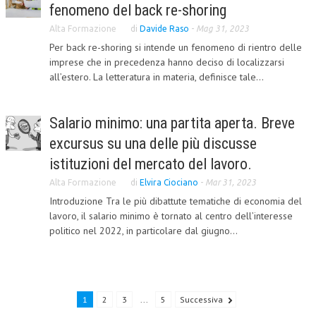
fenomeno del back re-shoring
CRIMINOLOGIA TRIBUTARIA
Alta Formazione
di
Davide Raso
-
Mag 31, 2023
CFC E PARADISI FISCALI
Per back re-shoring si intende un fenomeno di rientro delle
imprese che in precedenza hanno deciso di localizzarsi
TRANSFER PRICING
all’estero. La letteratura in materia, definisce tale...
PRASSI
Salario minimo: una partita aperta. Breve
AMMINISTRATIVA
excursus su una delle più discusse
TRIBUTARIA
istituzioni del mercato del lavoro.
GIURISPRUDENZA
Alta Formazione
di
Elvira Ciociano
-
Mar 31, 2023
Introduzione Tra le più dibattute tematiche di economia del
EUROPEA
lavoro, il salario minimo è tornato al centro dell’interesse
COSTITUZIONALE
politico nel 2022, in particolare dal giugno...
CIVILE
TRIBUTARIA
1
2
3
...
5
Successiva
PENALE