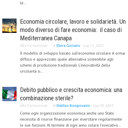
le...
COLLABORA CON NOI
Economia circolare, lavoro e solidarietà. Un
ECONOMIA
modo diverso di fare economia: il caso di
CORPORATE SOCIAL RESPONSIBILITY
Mediterranea Canapa
ECONOMIA DELL’ARTE
Alta Formazione
di
Elvira Ciociano
-
Lug 31, 2023
INTERNAZIONALIZZAZIONE
Il modello di sviluppo basato sull’economia circolare è ormai
diffuso e apprezzato quale alternativa sostenibile agli
HUMAN RESOURCES
schemi di produzione tradizionali. L’innovatività della
circolarità si...
RISORSE UMANE
MARKETING
Debito pubblico e crescita economica: una
TREASURY IN FINANCIAL SERVICES
combinazione sterile?
RISK MANAGEMENT
Alta Formazione
di
Matteo Bongiovanni
-
Lug 29, 2023
Come ogni organizzazione economica anche uno Stato
SVILUPPO SOSTENIBILE
necessita di risorse finanziarie per esercitare regolarmente
le sue funzioni. Al termine di ogni anno solare l’esecutivo...
PERSONA E CITTÀ