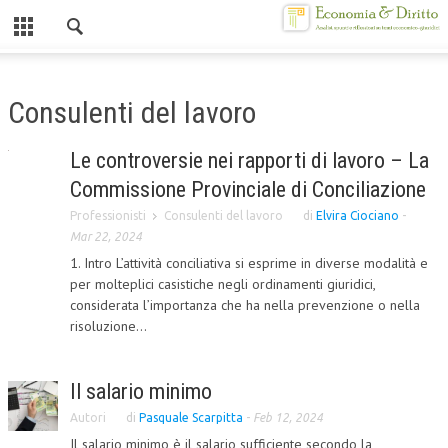
Chiuso
HOME
Consulenti del lavoro
CHI SIAMO
Le controversie nei rapporti di lavoro – La
MISSION
Commissione Provinciale di Conciliazione
CONTATTI
Professionisti
Consulenti del lavoro
di
Elvira Ciociano
-
Mar 22, 2024
CENTRO STUDI
1. Intro L’attività conciliativa si esprime in diverse modalità e
per molteplici casistiche negli ordinamenti giuridici,
ATTO COSTITUTIVO E STATUTO
considerata l’importanza che ha nella prevenzione o nella
risoluzione...
ORGANIZZAZIONE
OBIETTIVI
Il salario minimo
DIREZIONE SCIENTIFICA
Autori
di
Pasquale Scarpitta
-
Feb 12, 2024
ALTA FORMAZIONE
Il salario minimo è il salario sufficiente secondo la