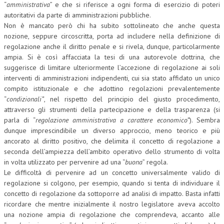
“
amministrativa
” e che si riferisce a ogni forma di esercizio di poteri
autoritativi da parte di amministrazioni pubbliche.
NEWS
Non è mancato però chi ha subito sottolineato che anche questa
nozione, seppure circoscritta, porta ad includere nella definizione di
ARCHIVIO EVENTI (FINO AL 2022)
regolazione anche il diritto penale e si rivela, dunque, particolarmente
CORSI ENTI TERZI
ampia. Si è così affacciata la tesi di una autorevole dottrina, che
suggerisce di limitare ulteriormente l’accezione di regolazione ai soli
PUBBLICAZIONI
interventi di amministrazioni indipendenti, cui sia stato affidato un unico
compito istituzionale e che adottino regolazioni prevalentemente
BOLLETTINO FINANZIAMENTI
“
condizionali”
, nel rispetto del principio del giusto procedimento,
attraverso gli strumenti della partecipazione e della trasparenza (si
TELEGRAM
parla di “
regolazione amministrativa a carattere economico”
). Sembra
dunque imprescindibile un diverso approccio, meno teorico e più
DOCUMENTI
ancorato al diritto positivo, che delimita il concetto di regolazione a
seconda dell’ampiezza dell’ambito operativo dello strumento di volta
MANUALI E MONOGRAFIE
in volta utilizzato per pervenire ad una “
buona
” regola.
Le difficoltà di pervenire ad un concetto universalmente valido di
TESI DI LAUREA
regolazione si colgono, per esempio, quando si tenta di individuare il
concetto di regolazione da sottoporre ad analisi di impatto. Basta infatti
MATERIALE DIDATTICO
ricordare che mentre inizialmente il nostro legislatore aveva accolto
una nozione ampia di regolazione che comprendeva, accanto alle
INVITI E PROMOZIONI