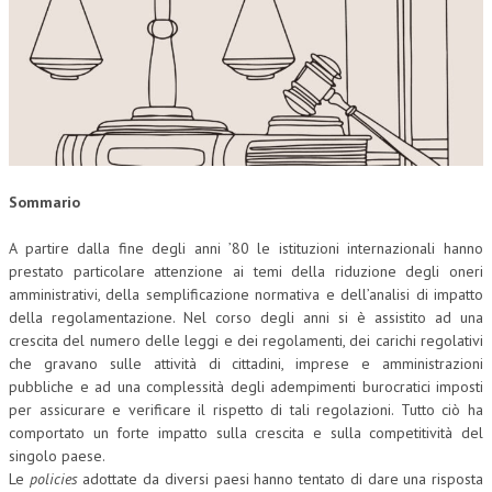
CORSI CE.S.E.D.
ARCHIVIO CORSI 2015
DIVENTA SOCIO
BROCHURE CE.S.E.D.
LA RIVISTA
Sommario
A partire dalla fine degli anni ’80 le istituzioni internazionali hanno
LA RIVISTA
prestato particolare attenzione ai temi della riduzione degli oneri
COMITATO SCIENTIFICO
amministrativi, della semplificazione normativa e dell’analisi di impatto
della regolamentazione. Nel corso degli anni si è assistito ad una
COMITATO EDITORIALE
crescita del numero delle leggi e dei regolamenti, dei carichi regolativi
che gravano sulle attività di cittadini, imprese e amministrazioni
REDAZIONE
pubbliche e ad una complessità degli adempimenti burocratici imposti
per assicurare e verificare il rispetto di tali regolazioni. Tutto ciò ha
PEER REVIEW
comportato un forte impatto sulla crescita e sulla competitività del
CODICE ETICO
singolo paese.
Le
policies
adottate da diversi paesi hanno tentato di dare una risposta
AUTORI