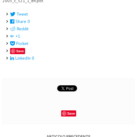
2003_c_321_1_en.pdf.
Tweet
Share
0
Reddit
+1
Pocket
Save
LinkedIn
0
Save
ARTICOLO PRECEDENTE