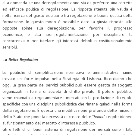
alla domanda se una deregolamentazione sia da preferire una corretta
ed efficace politica di regolazione. La risposta ritenuta più valida è
COLLABORA CON NOI
nella ricerca del giusto equilibrio tra regolazione e buona qualità della
formazione. In questo modo è possibile dare la giusta risposta alle
ECONOMIA
opposte spinte alla deregolazione, per favorire il progresso
CORPORATE SOCIAL RESPONSIBILITY
economico, e alla iper-regolamentazione, per disciplinare la
concorrenza o per tutelare gli interessi deboli o costituzionalmente
ECONOMIA DELL’ARTE
sensibili.
INTERNAZIONALIZZAZIONE
La
Better Regulation
HUMAN RESOURCES
Le politiche di semplificazione normativa e amministrativa hanno
RISORSE UMANE
trovato un forte impulso nella Strategia di Lisbona. Ricordiamo che
oggi, la gran parte dei servizi pubblici può essere gestita da soggetti
MARKETING
organizzati in forma di società di diritto privato. Il potere pubblico
viene chiamato a regolamentare i mercati con la produzione di regole
TREASURY IN FINANCIAL SERVICES
specifiche con una disciplina pubblicistica che rimane quindi nella forma
della regolazione. È questa una modificazione profonda delle funzioni
RISK MANAGEMENT
dello Stato che pone la necessità di creare delle “
buone
” regole idonee
SVILUPPO SOSTENIBILE
al funzionamento del mercato d’interesse pubblico.
Gli effetti di un buon sistema di regolazione dei mercati sono infatti
PERSONA E CITTÀ