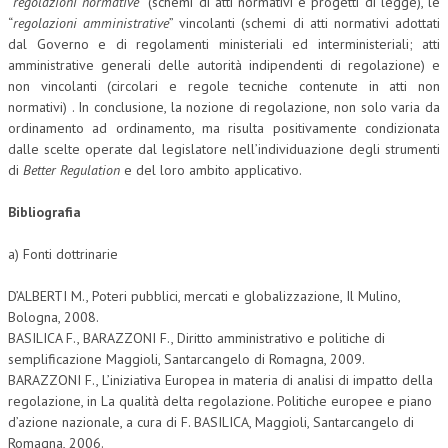
“
regolazioni normative
” (schemi di atti normativi e progetti di legge), le
“
regolazioni amministrative
” vincolanti (schemi di atti normativi adottati
dal Governo e di regolamenti ministeriali ed interministeriali; atti
amministrative generali delle autorità indipendenti di regolazione) e
non vincolanti (circolari e regole tecniche contenute in atti non
normativi) . In conclusione, la nozione di regolazione, non solo varia da
ordinamento ad ordinamento, ma risulta positivamente condizionata
dalle scelte operate dal legislatore nell’individuazione degli strumenti
di
Better Regulation
e del loro ambito applicativo.
Bibliografia
a) Fonti dottrinarie
D’ALBERTI M., Poteri pubblici, mercati e globalizzazione, Il Mulino,
Bologna, 2008.
BASILICA F., BARAZZONI F., Diritto amministrativo e politiche di
semplificazione Maggioli, Santarcangelo di Romagna, 2009.
BARAZZONI F., L’iniziativa Europea in materia di analisi di impatto della
regolazione, in La qualità delta regolazione. Politiche europee e piano
d’azione nazionale, a cura di F. BASILICA, Maggioli, Santarcangelo di
Romagna, 2006.