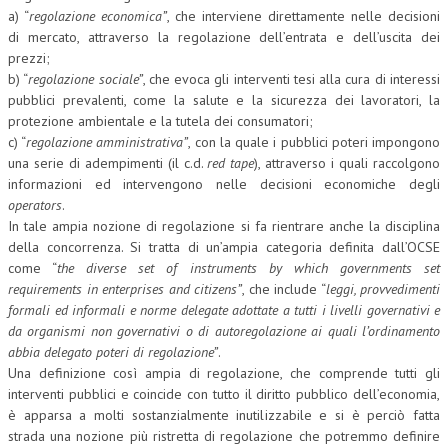
a) “
regolazione economica”
, che interviene direttamente nelle decisioni
CRIMINOLOGIA TRIBUTARIA
di mercato, attraverso la regolazione dell’entrata e dell’uscita dei
prezzi;
CFC E PARADISI FISCALI
b) “
regolazione sociale”
, che evoca gli interventi tesi alla cura di interessi
pubblici prevalenti, come la salute e la sicurezza dei lavoratori, la
TRANSFER PRICING
protezione ambientale e la tutela dei consumatori;
PRASSI
c) “
regolazione amministrativa”
, con la quale i pubblici poteri impongono
una serie di adempimenti (il c.d.
red tape
), attraverso i quali raccolgono
AMMINISTRATIVA
informazioni ed intervengono nelle decisioni economiche degli
operators
.
TRIBUTARIA
In tale ampia nozione di regolazione si fa rientrare anche la disciplina
della concorrenza. Si tratta di un’ampia categoria definita dall’OCSE
GIURISPRUDENZA
come “
the diverse set of instruments by which governments set
EUROPEA
requirements in enterprises and citizens”
, che include “
leggi, provvedimenti
formali ed informali e norme delegate adottate a tutti i livelli governativi e
COSTITUZIONALE
da organismi non governativi o di autoregolazione ai quali l’ordinamento
abbia delegato poteri di regolazione”
.
CIVILE
Una definizione così ampia di regolazione, che comprende tutti gli
interventi pubblici e coincide con tutto il diritto pubblico dell’economia,
TRIBUTARIA
è apparsa a molti sostanzialmente inutilizzabile e si è perciò fatta
strada una nozione più ristretta di regolazione che potremmo definire
PENALE