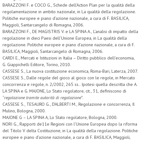
BARAZZONI F. e COCO G., Schede dell’Action Plan per la qualità della
regolamentazione in ambito nazionale, in La qualità della regolazione.
Politiche europee e piano d’azione nazionale, a cura di F. BASILICA,
Maggioli, Santarcangelo di Romagna, 2006.
BARAZZONI F., DE MAGISTRIS V. e LA SPINA A., L’analisi di impatto della
regolazione in dieci Paesi dell’Unione Europea, in La qualità della
regolazione. Politiche europee e piano d’azione nazionale, a cura di F.
BASILICA, Maggioli, Santarcangelo di Romagna, 2006.
CARDI E., Mercati e Istituzioni in Italia – Diritto pubblico dell’economia,
G. Giappichelli Editore, Torino, 2010.
CASSESE S., La nuova costituzione economica, Roma-Bari, Laterza, 2007.
CASSESE S., Dalle regole del gioco al gioco con le regole, in Mercato
concorrenza e regole, n. 2/2002, 265 ss.. Ipotesi quella descritta che A.
LA SPINA e G. MAJONE, Lo Stato regolatore, cit., 31, definiscono di
“
regolazione tramite autorità di regolazione”
.
CASSESE S., TESAURO G., D’ALBERTI M., Regolazione e concorrenza, Il
Mulino, Bologna, 2000.
MAJONE G – LA SPINA A, Lo Stato regolatore, Bologna, 2000.
NORI G., Rapporti de11e Regioni con l’Unione Europea dopo la riforma
del Titolo V delta Costituzione, in La qualità della regolazione. Politiche
europee e piano d’azione nazionale, a cura di F. BASILICA, Maggioli,