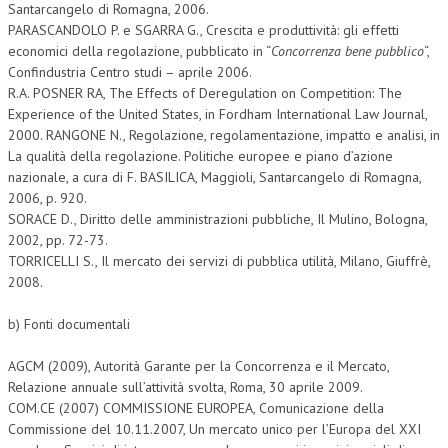
Santarcangelo di Romagna, 2006.
PARASCANDOLO P. e SGARRA G., Crescita e produttività: gli effetti
economici della regolazione, pubblicato in “
Concorrenza bene pubblico
“,
Confindustria Centro studi – aprile 2006.
R.A. POSNER RA, The Effects of Deregulation on Competition: The
Experience of the United States, in Fordham International Law Journal,
2000. RANGONE N., Regolazione, regolamentazione, impatto e analisi, in
La qualità della regolazione. Politiche europee e piano d’azione
nazionale, a cura di F. BASILICA, Maggioli, Santarcangelo di Romagna,
2006, p. 920.
SORACE D., Diritto delle amministrazioni pubbliche, Il Mulino, Bologna,
2002, pp. 72-73.
TORRICELLI S., Il mercato dei servizi di pubblica utilità, Milano, Giuffrè,
2008.
b) Fonti documentali
AGCM (2009), Autorità Garante per la Concorrenza e il Mercato,
Relazione annuale sull’attività svolta, Roma, 30 aprile 2009.
COM.CE (2007) COMMISSIONE EUROPEA, Comunicazione della
Commissione del 10.11.2007, Un mercato unico per l’Europa del XXI