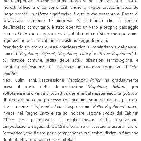
molto importanti poiché in primo luogo viene stimolata la nascita di
mercati efficienti e concorrenziali anche a livello locale, in secondo
L’UMANISTA
luogo perché un effetto significativo è quello che consente al Paese di
localizzare utilmente le imprese. Si sottolinea che, a seguito
DIRITTO
dell’impulso comunitario, è stato operato un vero e proprio passaggio
tra uno Stato che erogava servizi pubblici ad uno Stato che opera una
DIRITTO PENALE D’IMPRESA
regolazione del mercato in cui esistono soggetti privati.
DIRITTO DEL LAVORO
Prendendo spunto da queste considerazioni si cominciano a delineare i
concetti “
Regulatory Reform”
, “
Regulatory Policy
” e “
Better Regulation”
, la
DIRITTO DEL WEB
cui matrice comune, aldilà delle sottili distinzioni termologiche, è
costituita dall’esigenza di assicurare un contesto normativo di “
alta
DIRITTO DELLE IMPRESE IN CRISI
qualità”
.
Negli ultimi anni, l’espressione “
Regulatory Policy
” ha gradualmente
CRIMINOLOGIA E CRIMINALISTICA
preso il posto della denominazione “
Regulatory Reform”
, per
SICUREZZA SUL LAVORO
sottolineare la diversa prospettiva che è andata assumendo la “
politica
”
di regolazione come processo continuo, una strategia unitaria piuttosto
FISCO
che una serie di “
riforme
”
ad hoc
. L’espressione “
Better Regulation”
nasce,
invece, nel Regno Unito e sta ad indicare l’azione svolta dal Cabinet
DIRITTO TRIBUTARIO
Office per promuovere il miglioramento della regolazione.
L’impostazione seguita dall’OCSE si basa su un’accezione assai ampia di
FISCALITÀ INTERNAZIONALE
“
regulation”
, che finisce per ricomprendere tre ambiti, distinti in funzione
TAX RISK MANAGEMENT
degli obiettivi e degli interessi tutelati: