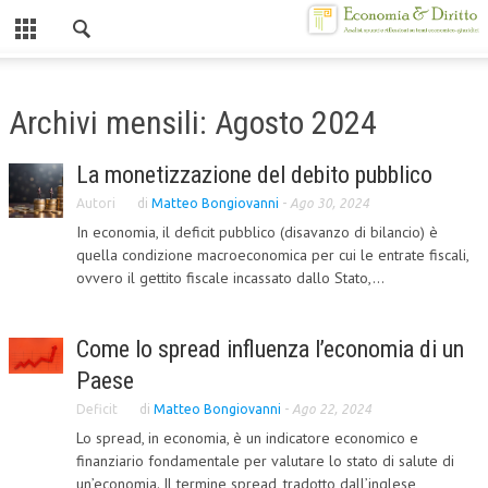
Chiuso
HOME
Archivi mensili: Agosto 2024
CHI SIAMO
La monetizzazione del debito pubblico
MISSION
Autori
di
Matteo Bongiovanni
-
Ago 30, 2024
CONTATTI
In economia, il deficit pubblico (disavanzo di bilancio) è
quella condizione macroeconomica per cui le entrate fiscali,
CENTRO STUDI
ovvero il gettito fiscale incassato dallo Stato,...
ATTO COSTITUTIVO E STATUTO
Come lo spread influenza l’economia di un
ORGANIZZAZIONE
Paese
OBIETTIVI
Deficit
di
Matteo Bongiovanni
-
Ago 22, 2024
Lo spread, in economia, è un indicatore economico e
DIREZIONE SCIENTIFICA
finanziario fondamentale per valutare lo stato di salute di
ALTA FORMAZIONE
un’economia. Il termine spread, tradotto dall’inglese,