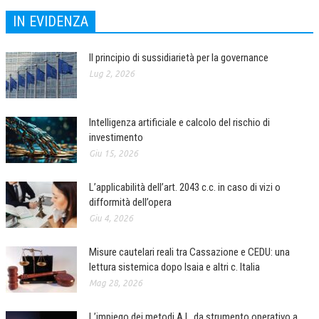
IN EVIDENZA
COLLABORA CON NOI
ECONOMIA
Il principio di sussidiarietà per la governance
Lug 2, 2026
CORPORATE SOCIAL RESPONSIBILITY
ECONOMIA DELL’ARTE
Intelligenza artificiale e calcolo del rischio di
INTERNAZIONALIZZAZIONE
investimento
Giu 15, 2026
HUMAN RESOURCES
RISORSE UMANE
L’applicabilità dell’art. 2043 c.c. in caso di vizi o
difformità dell’opera
MARKETING
Giu 4, 2026
TREASURY IN FINANCIAL SERVICES
Misure cautelari reali tra Cassazione e CEDU: una
RISK MANAGEMENT
lettura sistemica dopo Isaia e altri c. Italia
Mag 28, 2026
SVILUPPO SOSTENIBILE
PERSONA E CITTÀ
L’impiego dei metodi A.I., da strumento operativo a