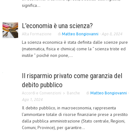
significa...
CORSI CE.S.E.D.
ARCHIVIO CORSI 2015
L’economia è una scienza?
DIVENTA SOCIO
Alta Formazione
di
Matteo Bongiovanni
-
Ago 8, 2024
La scienza economica è stata definita dalle scienze pure
BROCHURE CE.S.E.D.
(matematica, fisica e chimica) come la “ scienza triste ed
inutile ” poiché non pone,...
LA RIVISTA
LA RIVISTA
Il risparmio privato come garanzia del
COMITATO SCIENTIFICO
debito pubblico
Accordi e Convenzioni
Banche
di
Matteo Bongiovanni
-
COMITATO EDITORIALE
Ago 1, 2024
REDAZIONE
Il debito pubblico, in macroeconomia, rappresenta
l’ammontare totale di risorse finanziarie prese a prestito
PEER REVIEW
dalla pubblica amministrazione (Stato centrale, Regioni,
Comuni, Province), per garantire...
CODICE ETICO
AUTORI