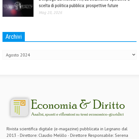
scelta di politica pubblica: prospettive future
L’UMANISTA
Mag 28, 2026
DIRITTO
DIRITTO PENALE D’IMPRESA
Archivi
Archivi
DIRITTO DEL LAVORO
DIRITTO DEL WEB
DIRITTO DELLE IMPRESE IN CRISI
CRIMINOLOGIA E CRIMINALISTICA
SICUREZZA SUL LAVORO
FISCO
DIRITTO TRIBUTARIO
FISCALITÀ INTERNAZIONALE
Rivista scientifica digitale (e-magazine) pubblicata in Legnano dal
2013 - Direttore: Claudio Melillo - Direttore Responsabile: Serena
TAX RISK MANAGEMENT