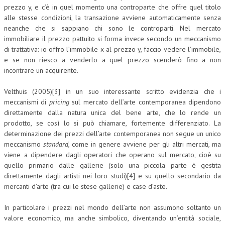
prezzo y, e c’è in quel momento una controparte che offre quel titolo
L’UMANISTA
alle stesse condizioni, la transazione avviene automaticamente senza
neanche che si sappiano chi sono le controparti. Nel mercato
DIRITTO
immobiliare il prezzo pattuito si forma invece secondo un meccanismo
di trattativa: io offro l’immobile x al prezzo y, faccio vedere l’immobile,
DIRITTO PENALE D’IMPRESA
e se non riesco a venderlo a quel prezzo scenderò fino a non
incontrare un acquirente.
DIRITTO DEL LAVORO
DIRITTO DEL WEB
Velthuis (2005)[3] in un suo interessante scritto evidenzia che i
meccanismi di
pricing
sul mercato dell’arte contemporanea dipendono
DIRITTO DELLE IMPRESE IN CRISI
direttamente dalla natura unica del bene arte, che lo rende un
prodotto, se così lo si può chiamare, fortemente differenziato. La
CRIMINOLOGIA E CRIMINALISTICA
determinazione dei prezzi dell’arte contemporanea non segue un unico
meccanismo
standard
, come in genere avviene per gli altri mercati
,
ma
SICUREZZA SUL LAVORO
viene a dipendere dagli operatori che operano sul mercato, cioè su
quello primario dalle gallerie (solo una piccola parte è gestita
FISCO
direttamente dagli artisti nei loro studi)[4] e su quello secondario da
DIRITTO TRIBUTARIO
mercanti d’arte (tra cui le stese gallerie) e case d’aste.
FISCALITÀ INTERNAZIONALE
In particolare i prezzi nel mondo dell’arte non assumono soltanto un
valore economico, ma anche simbolico, diventando un’entità sociale,
TAX RISK MANAGEMENT