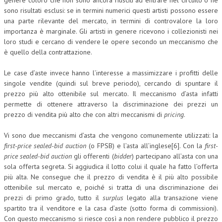
genere coloro che non sono ancora riusciti ad entrare nel circuito o ne
sono risultati esclusi: se in termini numerici questi artisti possono essere
NEWS
una parte rilevante del mercato, in termini di controvalore la loro
importanza è marginale. Gli artisti in genere ricevono i collezionisti nei
ARCHIVIO EVENTI (FINO AL 2022)
loro studi e cercano di vendere le opere secondo un meccanismo che
è quello della contrattazione.
CORSI ENTI TERZI
Le case d’aste invece hanno l’interesse a massimizzare i profitti delle
PUBBLICAZIONI
singole vendite (quindi sul breve periodo), cercando di spuntare il
BOLLETTINO FINANZIAMENTI
prezzo più alto ottenibile sul mercato. Il meccanismo d’asta infatti
permette di ottenere attraverso la discriminazione dei prezzi un
TELEGRAM
prezzo di vendita più alto che con altri meccanismi di
pricing
.
Vi sono due meccanismi d’asta che vengono comunemente utilizzati: la
DOCUMENTI
first-price sealed-bid auction
(o FPSB) e l’asta all’inglese[6]. Con la
first-
price sealed-bid auction
gli offerenti (
bidder
) partecipano all’asta con una
MANUALI E MONOGRAFIE
sola offerta segreta. Si aggiudica il lotto colui il quale ha fatto l’offerta
più alta. Ne consegue che il prezzo di vendita è il più alto possibile
TESI DI LAUREA
ottenibile sul mercato e, poiché si tratta di una discriminazione dei
MATERIALE DIDATTICO
prezzi di primo grado, tutto il
surplus
legato alla transazione viene
spartito tra il venditore e la casa d’aste (sotto forma di commissioni).
INVITI E PROMOZIONI
Con questo meccanismo si riesce così a non rendere pubblico il prezzo