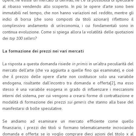
opere, né esiste un mercato di derivati, né c’è la possibilità di speculare
al ribasso vendendo allo scoperto. In più le opere d’arte sono beni
COLLABORA CON NOI
immutabili nel tempo, che non hanno variazioni nel reddito, mentre gli
indici di borsa (che sono composti da titoli azionari) riflettono il
ECONOMIA
complessivo andamento di un’economia, i cui fondamentali sono in
continua evoluzione. Come si spiega allora la volatilità delle quotazioni
CORPORATE SOCIAL RESPONSIBILITY
dei
top 100 sellers
?
ECONOMIA DELL’ARTE
La formazione dei prezzi nei vari mercati
INTERNAZIONALIZZAZIONE
La risposta a questa domanda risiede
in primis
in un’altra peculiarità del
HUMAN RESOURCES
mercato dell’arte (che va aggiunta a quelle fino qui esaminate), e cioè
che il prezzo delle opere d’arte non costituisce solo una variabile
RISORSE UMANE
endogena, risultante dall’incontro tra domanda e offerta[2], ma esso
stesso è una variabile esogena in grado di influenzare i meccanismi
MARKETING
interni del sistema, per cui vengono a crearsi forme di contrattazione e
TREASURY IN FINANCIAL SERVICES
modalità di formazione dei prezzi
sui generis
che stanno alla base del
manifestarsi di bolle speculative.
RISK MANAGEMENT
Se andiamo ad esaminare un mercato efficiente come quello
SVILUPPO SOSTENIBILE
finanziario, i prezzi dei titoli si formano telematicamente incrociando
domanda e offerta: se io voglio comprare dieci azioni del titolo x al
PERSONA E CITTÀ