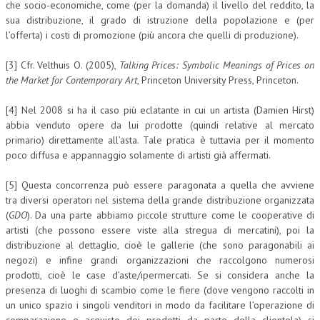
che socio-economiche, come (per la domanda) il livello del reddito, la
sua distribuzione, il grado di istruzione della popolazione e (per
l’offerta) i costi di promozione (più ancora che quelli di produzione).
[3] Cfr. Velthuis O. (2005),
Talking Prices: Symbolic Meanings of Prices on
the Market for Contemporary Art
, Princeton University Press, Princeton.
[4] Nel 2008 si ha il caso più eclatante in cui un artista (Damien Hirst)
abbia venduto opere da lui prodotte (quindi relative al mercato
primario) direttamente all’asta. Tale pratica è tuttavia per il momento
poco diffusa e appannaggio solamente di artisti già affermati.
[5] Questa concorrenza può essere paragonata a quella che avviene
tra diversi operatori nel sistema della grande distribuzione organizzata
(
GDO
). Da una parte abbiamo piccole strutture come le cooperative di
artisti (che possono essere viste alla stregua di mercatini), poi la
distribuzione al dettaglio, cioè le gallerie (che sono paragonabili ai
negozi) e infine grandi organizzazioni che raccolgono numerosi
prodotti, cioè le case d’aste/ipermercati. Se si considera anche la
presenza di luoghi di scambio come le fiere (dove vengono raccolti in
un unico spazio i singoli venditori in modo da facilitare l’operazione di