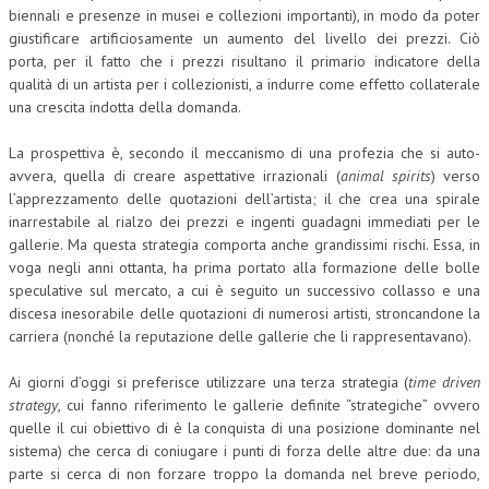
biennali e presenze in musei e collezioni importanti), in modo da poter
giustificare artificiosamente un aumento del livello dei prezzi. Ciò
porta, per il fatto che i prezzi risultano il primario indicatore della
qualità di un artista per i collezionisti, a indurre come effetto collaterale
una crescita indotta della domanda.
La prospettiva è, secondo il meccanismo di una profezia che si auto-
avvera, quella di creare aspettative irrazionali (
animal spirits
) verso
l’apprezzamento delle quotazioni dell’artista; il che crea una spirale
inarrestabile al rialzo dei prezzi e ingenti guadagni immediati per le
gallerie. Ma questa strategia comporta anche grandissimi rischi. Essa, in
voga negli anni ottanta, ha prima portato alla formazione delle bolle
speculative sul mercato, a cui è seguito un successivo collasso e una
discesa inesorabile delle quotazioni di numerosi artisti, stroncandone la
carriera (nonché la reputazione delle gallerie che li rappresentavano).
Ai giorni d’oggi si preferisce utilizzare una terza strategia (
time driven
strategy
, cui fanno riferimento le gallerie definite “strategiche” ovvero
quelle il cui obiettivo di è la conquista di una posizione dominante nel
sistema) che cerca di coniugare i punti di forza delle altre due: da una
parte si cerca di non forzare troppo la domanda nel breve periodo,