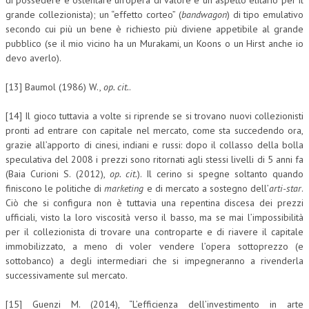
di possedere e ostentare un’opera di valore è un aspetto elitario per il
grande collezionista); un “effetto corteo” (
bandwagon
) di tipo emulativo
secondo cui più un bene è richiesto più diviene appetibile al grande
pubblico (se il mio vicino ha un Murakami, un Koons o un Hirst anche io
devo averlo).
[13] Baumol (1986) W.,
op. cit.
.
[14] Il gioco tuttavia a volte si riprende se si trovano nuovi collezionisti
pronti ad entrare con capitale nel mercato, come sta succedendo ora,
grazie all’apporto di cinesi, indiani e russi: dopo il collasso della bolla
speculativa del 2008 i prezzi sono ritornati agli stessi livelli di 5 anni fa
(Baia Curioni S. (2012),
op. cit.
). Il cerino si spegne soltanto quando
finiscono le politiche di
marketing
e di mercato a sostegno dell’
arti-star
.
Ciò che si configura non è tuttavia una repentina discesa dei prezzi
ufficiali, visto la loro viscosità verso il basso, ma se mai l’impossibilità
per il collezionista di trovare una controparte e di riavere il capitale
immobilizzato, a meno di voler vendere l’opera sottoprezzo (e
sottobanco) a degli intermediari che si impegneranno a rivenderla
successivamente sul mercato.
[15] Guenzi M. (2014), “L’efficienza dell’investimento in arte