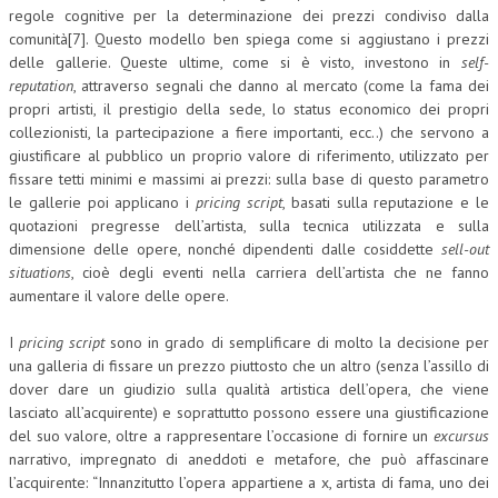
regole cognitive per la determinazione dei prezzi condiviso dalla
comunità[7]. Questo modello ben spiega come si aggiustano i prezzi
delle gallerie. Queste ultime, come si è visto, investono in
self-
reputation
, attraverso segnali che danno al mercato (come la fama dei
propri artisti, il prestigio della sede, lo status economico dei propri
collezionisti, la partecipazione a fiere importanti, ecc..) che servono a
giustificare al pubblico un proprio valore di riferimento, utilizzato per
fissare tetti minimi e massimi ai prezzi: sulla base di questo parametro
le gallerie poi applicano i
pricing
script
, basati sulla reputazione e le
quotazioni pregresse dell’artista, sulla tecnica utilizzata e sulla
dimensione delle opere, nonché dipendenti dalle cosiddette
sell-out
situations
, cioè degli eventi nella carriera dell’artista che ne fanno
aumentare il valore delle opere.
I
pricing script
sono in grado di semplificare di molto la decisione per
una galleria di fissare un prezzo piuttosto che un altro (senza l’assillo di
dover dare un giudizio sulla qualità artistica dell’opera, che viene
lasciato all’acquirente) e soprattutto possono essere una giustificazione
del suo valore, oltre a rappresentare l’occasione di fornire un
excursus
narrativo, impregnato di aneddoti e metafore, che può affascinare
l’acquirente: “Innanzitutto l’opera appartiene a x, artista di fama, uno dei