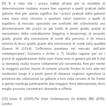
[9] Si è visto che i prezzi battuti all’asta per le modalità di
determinazione risultano essere ben superiori a quelli praticati dalle
gallerie. Non per questo significa che i prezzi praticati dalle gallerie
siano bassi: esse riescono a spuntare valori superiori a quelli di
equilibrio di mercato operando nei confronti del collezionista una
discriminazione dei prezzi su più livelli: di primo grado, grazie al
meccanismo della contrattazione (
haggling
o
bargaining
); di secondo
grado, grazie alla concessione di sconti alla persona; e (in misura
minore) di terzo grado, grazie alla concessione di sconti sulla quantità
(Guenzi M. (2014), “L’efficienza paretiana nel mercato dell’arte
contemporanea”,
Economia e diritto
, n. 7). Un’altra ragione per cui i
prezzi di aggiudicazione delle case d’asta sono in genere più alti è che
la domanda risulta essere solitamente più concentrata. Non per niente
le maggiori
auction houses
di comune accordo fissano le loro aste nel
medesimo luogo e a pochi giorni di distanza: vogliono agevolare la
presenza dei collezionisti. Le gallerie a loro volta cercano di far fronte
a questo handicap partecipando alle maggiori fiere internazionali, dove
meglio possono concentrarsi domanda e offerta.
[10] Lewis B. (2009),
The Great Contemporary Art Bubble
, BBC (DVD),
Londra.