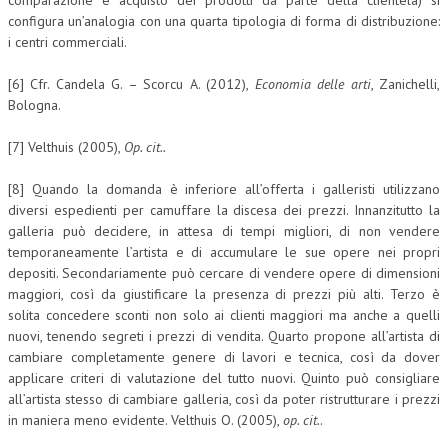
comparazione e acquisto dei prodotti da parte della clientela) si
configura un’analogia con una quarta tipologia di forma di distribuzione:
i centri commerciali.
[6] Cfr. Candela G. – Scorcu A. (2012),
Economia delle arti
, Zanichelli,
Bologna.
[7] Velthuis (2005),
Op. cit..
[8] Quando la domanda è inferiore all’offerta i galleristi utilizzano
diversi espedienti per camuffare la discesa dei prezzi. Innanzitutto la
galleria può decidere, in attesa di tempi migliori, di non vendere
temporaneamente l’artista e di accumulare le sue opere nei propri
depositi. Secondariamente può cercare di vendere opere di dimensioni
maggiori, così da giustificare la presenza di prezzi più alti. Terzo è
solita concedere sconti non solo ai clienti maggiori ma anche a quelli
nuovi, tenendo segreti i prezzi di vendita. Quarto propone all’artista di
cambiare completamente genere di lavori e tecnica, così da dover
applicare criteri di valutazione del tutto nuovi. Quinto può consigliare
all’artista stesso di cambiare galleria, così da poter ristrutturare i prezzi
in maniera meno evidente. Velthuis O. (2005),
op. cit.
.