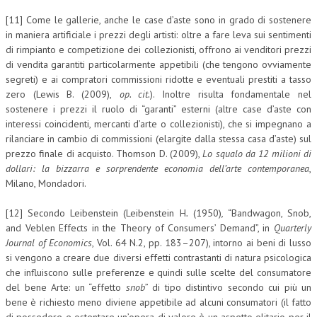
[11] Come le gallerie, anche le case d’aste sono in grado di sostenere
in maniera artificiale i prezzi degli artisti: oltre a fare leva sui sentimenti
di rimpianto e competizione dei collezionisti, offrono ai venditori prezzi
di vendita garantiti particolarmente appetibili (che tengono ovviamente
segreti) e ai compratori commissioni ridotte e eventuali prestiti a tasso
zero (Lewis B. (2009),
op. cit.
). Inoltre risulta fondamentale nel
sostenere i prezzi il ruolo di “garanti” esterni (altre case d’aste con
interessi coincidenti, mercanti d’arte o collezionisti), che si impegnano a
rilanciare in cambio di commissioni (elargite dalla stessa casa d’aste) sul
prezzo finale di acquisto. Thomson D. (2009),
Lo squalo da 12 milioni di
dollari: la bizzarra e sorprendente economia dell’arte contemporanea
,
Milano, Mondadori.
[12] Secondo Leibenstein (Leibenstein H
.
(1950)
,
“Bandwagon, Snob,
and Veblen Effects in the Theory of Consumers’ Demand”, in
Quarterly
Journal of Economics
, Vol. 64 N.2, pp. 183–207), intorno ai beni di lusso
si vengono a creare due diversi effetti contrastanti di natura psicologica
che influiscono sulle preferenze e quindi sulle scelte del consumatore
del bene Arte: un “effetto
snob
” di tipo distintivo secondo cui più un
bene è richiesto meno diviene appetibile ad alcuni consumatori (il fatto