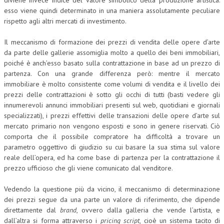
diviene invece indice del valore simbolico della produzione artistica:
esso viene quindi determinato in una maniera assolutamente peculiare
rispetto agli altri mercati di investimento.
Il meccanismo di formazione dei prezzi di vendita delle opere d’arte
da parte delle gallerie assomiglia molto a quello dei beni immobiliari,
poiché è anch’esso basato sulla contrattazione in base ad un prezzo di
partenza. Con una grande differenza però: mentre il mercato
immobiliare è molto consistente come volumi di vendita e il livello dei
prezzi delle contrattazioni è sotto gli occhi di tutti (basti vedere gli
innumerevoli annunci immobiliari presenti sul web, quotidiani e giornali
specializzati), i prezzi effettivi delle transazioni delle opere d’arte sul
mercato primario non vengono esposti e sono in genere riservati. Ciò
comporta che il possibile compratore ha difficoltà a trovare un
parametro oggettivo di giudizio su cui basare la sua stima sul valore
reale dell’opera, ed ha come base di partenza per la contrattazione il
prezzo ufficioso che gli viene comunicato dal venditore.
Vedendo la questione più da vicino, il meccanismo di determinazione
dei prezzi segue da una parte un valore di riferimento, che dipende
direttamente dal
brand
, ovvero dalla galleria che vende l’artista, e
dall’altra si forma attraverso i
pricing
script
, cioè un sistema tacito di