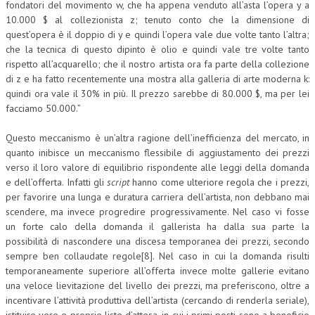
fondatori del movimento w, che ha appena venduto all’asta l’opera y a
10.000 $ al collezionista z; tenuto conto che la dimensione di
quest’opera è il doppio di y e quindi l’opera vale due volte tanto l’altra;
che la tecnica di questo dipinto è olio e quindi vale tre volte tanto
rispetto all’acquarello; che il nostro artista ora fa parte della collezione
di z e ha fatto recentemente una mostra alla galleria di arte moderna k:
quindi ora vale il 30% in più. Il prezzo sarebbe di 80.000 $, ma per lei
facciamo 50.000.”
Questo meccanismo è un’altra ragione dell’inefficienza del mercato, in
quanto inibisce un meccanismo flessibile di aggiustamento dei prezzi
verso il loro valore di equilibrio rispondente alle leggi della domanda
e dell’offerta. Infatti gli
script
hanno come ulteriore regola che i prezzi,
per favorire una lunga e duratura carriera dell’artista, non debbano mai
scendere, ma invece progredire progressivamente. Nel caso vi fosse
un forte calo della domanda il gallerista ha dalla sua parte la
possibilità di nascondere una discesa temporanea dei prezzi, secondo
sempre ben collaudate regole[8]. Nel caso in cui la domanda risulti
temporaneamente superiore all’offerta invece molte gallerie evitano
una veloce lievitazione del livello dei prezzi, ma preferiscono, oltre a
incentivare l’attività produttiva dell’artista (cercando di renderla seriale),