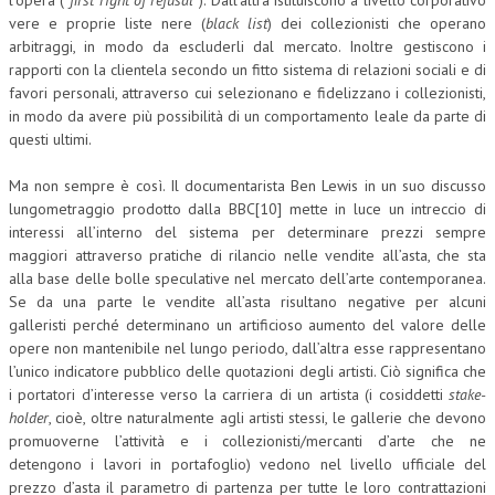
l’opera (“
first right of refusal
”). Dall’altra istituiscono a livello corporativo
vere e proprie liste nere (
black list
) dei collezionisti che operano
arbitraggi, in modo da escluderli dal mercato. Inoltre gestiscono i
rapporti con la clientela secondo un fitto sistema di relazioni sociali e di
favori personali, attraverso cui selezionano e fidelizzano i collezionisti,
in modo da avere più possibilità di un comportamento leale da parte di
questi ultimi.
Ma non sempre è così. Il documentarista Ben Lewis in un suo discusso
lungometraggio prodotto dalla BBC[10] mette in luce un intreccio di
interessi all’interno del sistema per determinare prezzi sempre
maggiori attraverso pratiche di rilancio nelle vendite all’asta, che sta
alla base delle bolle speculative nel mercato dell’arte contemporanea.
Se da una parte le vendite all’asta risultano negative per alcuni
galleristi perché determinano un artificioso aumento del valore delle
opere non mantenibile nel lungo periodo, dall’altra esse rappresentano
l’unico indicatore pubblico delle quotazioni degli artisti. Ciò significa che
i portatori d’interesse verso la carriera di un artista (i cosiddetti
stake-
holder
, cioè, oltre naturalmente agli artisti stessi, le gallerie che devono
promuoverne l’attività e i collezionisti/mercanti d’arte che ne
detengono i lavori in portafoglio) vedono nel livello ufficiale del
prezzo d’asta il parametro di partenza per tutte le loro contrattazioni