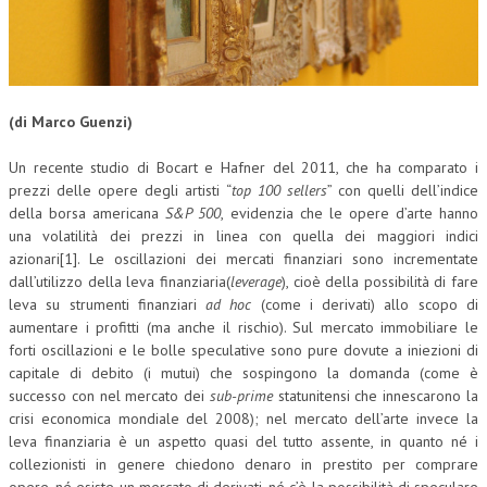
CORSI CE.S.E.D.
ARCHIVIO CORSI 2015
DIVENTA SOCIO
(di Marco Guenzi)
BROCHURE CE.S.E.D.
Un recente studio di Bocart e Hafner del 2011, che ha comparato i
prezzi delle opere degli artisti “
top 100 sellers
” con quelli dell’indice
LA RIVISTA
della borsa americana
S&P 500
, evidenzia che le opere d’arte hanno
una volatilità dei prezzi in linea con quella dei maggiori indici
LA RIVISTA
azionari[1]. Le oscillazioni dei mercati finanziari sono incrementate
dall’utilizzo della leva finanziaria(
leverage
), cioè della possibilità di fare
COMITATO SCIENTIFICO
leva su strumenti finanziari
ad hoc
(come i derivati) allo scopo di
COMITATO EDITORIALE
aumentare i profitti (ma anche il rischio). Sul mercato immobiliare le
forti oscillazioni e le bolle speculative sono pure dovute a iniezioni di
REDAZIONE
capitale di debito (i mutui) che sospingono la domanda (come è
successo con nel mercato dei
sub-prime
statunitensi che innescarono la
PEER REVIEW
crisi economica mondiale del 2008); nel mercato dell’arte invece la
leva finanziaria è un aspetto quasi del tutto assente, in quanto né i
CODICE ETICO
collezionisti in genere chiedono denaro in prestito per comprare
AUTORI