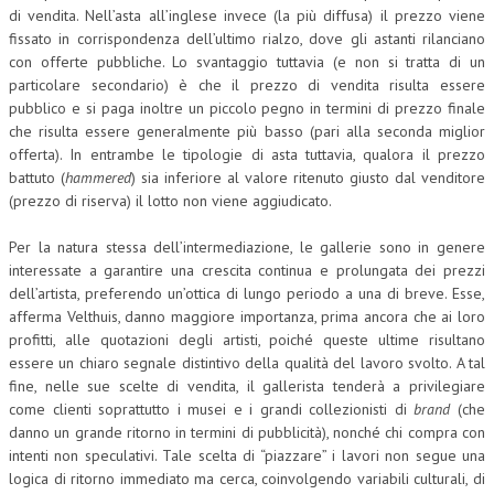
di vendita. Nell’asta all’inglese invece (la più diffusa) il prezzo viene
fissato in corrispondenza dell’ultimo rialzo, dove gli astanti rilanciano
con offerte pubbliche. Lo svantaggio tuttavia (e non si tratta di un
particolare secondario) è che il prezzo di vendita risulta essere
pubblico e si paga inoltre un piccolo pegno in termini di prezzo finale
che risulta essere generalmente più basso (pari alla seconda miglior
offerta). In entrambe le tipologie di asta tuttavia, qualora il prezzo
battuto (
hammered
) sia inferiore al valore ritenuto giusto dal venditore
(prezzo di riserva) il lotto non viene aggiudicato.
Per la natura stessa dell’intermediazione, le gallerie sono in genere
interessate a garantire una crescita continua e prolungata dei prezzi
dell’artista, preferendo un’ottica di lungo periodo a una di breve. Esse,
afferma Velthuis, danno maggiore importanza, prima ancora che ai loro
profitti, alle quotazioni degli artisti, poiché queste ultime risultano
essere un chiaro segnale distintivo della qualità del lavoro svolto. A tal
fine, nelle sue scelte di vendita, il gallerista tenderà a privilegiare
come clienti soprattutto i musei e i grandi collezionisti di
brand
(che
danno un grande ritorno in termini di pubblicità), nonché chi compra con
intenti non speculativi. Tale scelta di “piazzare” i lavori non segue una
logica di ritorno immediato ma cerca, coinvolgendo variabili culturali, di