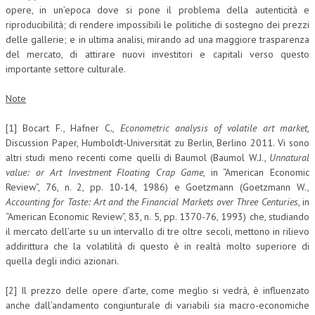
opere, in un’epoca dove si pone il problema della autenticità e
riproducibilità; di rendere impossibili le politiche di sostegno dei prezzi
delle gallerie; e in ultima analisi, mirando ad una maggiore trasparenza
del mercato, di attirare nuovi investitori e capitali verso questo
importante settore culturale.
Note
[1] Bocart F., Hafner C
., Econometric analysis of volatile art market
,
Discussion Paper, Humboldt-Universität zu Berlin, Berlino 2011. Vi sono
altri studi meno recenti come quelli di Baumol (Baumol W.J.,
Unnatural
value: or Art Investment Floating Crap Game
, in “American Economic
Review”, 76, n. 2, pp. 10-14, 1986) e Goetzmann (Goetzmann W.,
Accounting for Taste: Art and the Financial Markets over Three Centuries
, in
“American Economic Review”, 83, n. 5, pp. 1370-76, 1993) che, studiando
il mercato dell’arte su un intervallo di tre oltre secoli, mettono in rilievo
addirittura che la volatilità di questo è in realtà molto superiore di
quella degli indici azionari.
[2] Il prezzo delle opere d’arte, come meglio si vedrà, è influenzato
anche dall’andamento congiunturale di variabili sia macro-economiche