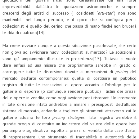
quotazioni dei giovani artisti sono caratterizzate da una forte
imprevedibilità; dall’altra le quotazioni astronomiche e sempre
crescenti degli artisti di successo (i cosiddetti “
arti-star
”) non sono
mantenibili nel lungo periodo, e il gioco che si configura per i
collezionisti è quello del cerino, che passa di mano finché non brucerà
le dita di qualcuno[14].
Ma come ovviare dunque a questa situazione paradossale, che certo
non giova ad avvicinare nuovi collezionisti al mercato? Le soluzioni si
sono già ampiamente illustrate in precedenza[15]. Tuttavia si vuole
dare enfasi ad una misura che propriamente sarebbe in grado di
correggere tutte le distorsioni dovute ai meccanismi di
pricing
del
mercato dell’arte contemporanea: quella di costituire un pubblico
registro di tutte le transazioni di opere accanto all’obbligo per le
gallerie di esporre (o comunque rendere pubblici) i listini dei prezzi
delle opere in vendita, come oggi avviene per i ristoranti. Un intervento
in tale direzione infatti andrebbe a minare i presupposti dell’attuale
sistema di mercato, andando a togliere gli strumenti attraverso cui le
gallerie attuano le loro
pricing strategies
. Tale registro avrebbe il
grande pregio di costituire un indicatore del valore delle opere ben
più ampio e significativo rispetto ai prezzi di vendita delle case d’aste;
di rappresentare uno strumento di tracciabilità e autenticità delle