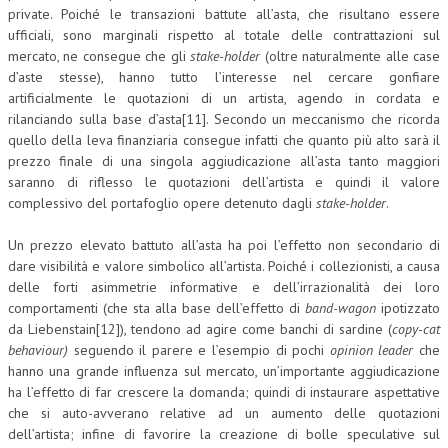
private. Poiché le transazioni battute all’asta, che risultano essere
ufficiali, sono marginali rispetto al totale delle contrattazioni sul
mercato, ne consegue che gli
stake-holder
(oltre naturalmente alle case
d’aste stesse), hanno tutto l’interesse nel cercare gonfiare
artificialmente le quotazioni di un artista, agendo in cordata e
rilanciando sulla base d’asta[11]. Secondo un meccanismo che ricorda
quello della leva finanziaria consegue infatti che quanto più alto sarà il
prezzo finale di una singola aggiudicazione all’asta tanto maggiori
saranno di riflesso le quotazioni dell’artista e quindi il valore
complessivo del portafoglio opere detenuto dagli
stake-holder
.
Un prezzo elevato battuto all’asta ha poi l’effetto non secondario di
dare visibilità e valore simbolico all’artista. Poiché i collezionisti, a causa
delle forti asimmetrie informative e dell’irrazionalità dei loro
comportamenti (che sta alla base dell’effetto di
band-wagon
ipotizzato
da Liebenstain[12]), tendono ad agire come banchi di sardine (
copy-cat
behaviour)
seguendo il parere e l’esempio di pochi
opinion leader
che
hanno una grande influenza sul mercato, un’importante aggiudicazione
ha l’effetto di far crescere la domanda; quindi di instaurare aspettative
che si auto-avverano relative ad un aumento delle quotazioni
dell’artista; infine di favorire la creazione di bolle speculative sul