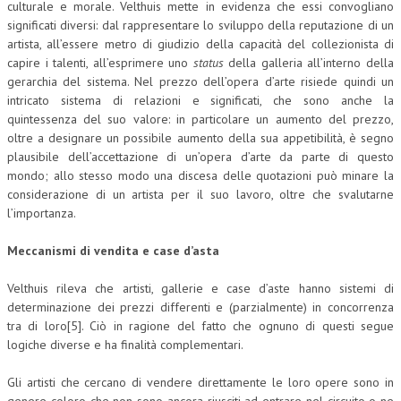
culturale e morale. Velthuis mette in evidenza che essi convogliano
significati diversi: dal rappresentare lo sviluppo della reputazione di un
CRIMINOLOGIA TRIBUTARIA
artista, all’essere metro di giudizio della capacità del collezionista di
CFC E PARADISI FISCALI
capire i talenti, all’esprimere uno
status
della galleria all’interno della
gerarchia del sistema. Nel prezzo dell’opera d’arte risiede quindi un
TRANSFER PRICING
intricato sistema di relazioni e significati, che sono anche la
quintessenza del suo valore: in particolare un aumento del prezzo,
PRASSI
oltre a designare un possibile aumento della sua appetibilità, è segno
plausibile dell’accettazione di un’opera d’arte da parte di questo
AMMINISTRATIVA
mondo; allo stesso modo una discesa delle quotazioni può minare la
TRIBUTARIA
considerazione di un artista per il suo lavoro, oltre che svalutarne
l’importanza.
GIURISPRUDENZA
Meccanismi di vendita e case d’asta
EUROPEA
Velthuis rileva che artisti, gallerie e case d’aste hanno sistemi di
COSTITUZIONALE
determinazione dei prezzi differenti e (parzialmente) in concorrenza
CIVILE
tra di loro[5]. Ciò in ragione del fatto che ognuno di questi segue
logiche diverse e ha finalità complementari.
TRIBUTARIA
Gli artisti che cercano di vendere direttamente le loro opere sono in
PENALE