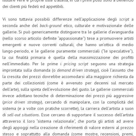
istituire vere e proprie liste d’attesa, in cui i primi posti sono a beneficio
dei clienti più fedeli ed appetibili.
Vi sono tuttavia possibili differenze nell’applicazione degli
script
a
seconda anche del
back-ground
etico, culturale e motivazionale delle
gallerie. Si può genericamente distinguere tra le gallerie d’avanguardia
(nello scorso articolo definite “appassionate”) tese a promuovere artisti
emergenti e nuove correnti culturali, che hanno un’ottica di medio
lungo-periodo, e le gallerie puramente commerciali (“le speculative”),
la cui finalità primaria è quella della massimizzazione dei profitti
nell’immediato. Per le prime i
pricing
script
seguono una strategia
improntata sulla domanda (o
demand driven strategy
), cioè l’assunto che
la crescita dei prezzi dovrebbe accomodarsi alla maggiore richiesta da
parte dei collezionisti (come è avvenuto per decenni sul mercato
dell’arte), sulla spinta dell’evoluzione del gusto. Le gallerie commerciali
invece adottano tecniche di determinazione dei prezzi più aggressive
(
price driven strategy
), cercando di manipolare, con la complicità del
sistema (e a volte con pratiche scorrette), la carriera dell’artista a suon
di
sell-out situations.
Esse cercano di supportare il successo dell’artista
attraverso il loro “sistema relazionale”, che porta gli artisti ad avere
degli appoggi nella creazione di riferimenti di valore esterni al prezzo
stesso e soprattutto alla domanda (come mostre, recensioni, premi,