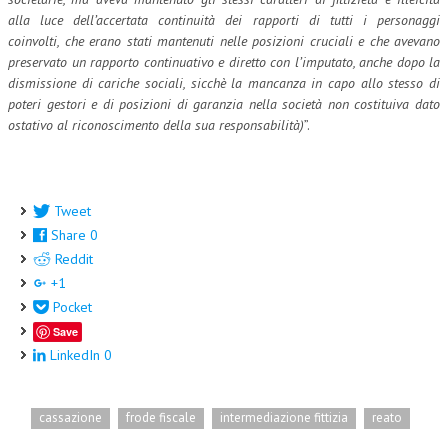
alla luce dell’accertata continuità dei rapporti di tutti i personaggi
NEWS
coinvolti, che erano stati mantenuti nelle posizioni cruciali e che avevano
preservato un rapporto continuativo e diretto con l’imputato, anche dopo la
ARCHIVIO EVENTI (FINO AL 2022)
dismissione di cariche sociali, sicchè la mancanza in capo allo stesso di
poteri gestori e di posizioni di garanzia nella società non costituiva dato
CORSI ENTI TERZI
ostativo al riconoscimento della sua responsabilità)
”.
PUBBLICAZIONI
BOLLETTINO FINANZIAMENTI
Tweet
TELEGRAM
Share
0
Reddit
DOCUMENTI
+1
Pocket
MANUALI E MONOGRAFIE
Save
LinkedIn
0
TESI DI LAUREA
MATERIALE DIDATTICO
cassazione
frode fiscale
intermediazione fittizia
reato
INVITI E PROMOZIONI