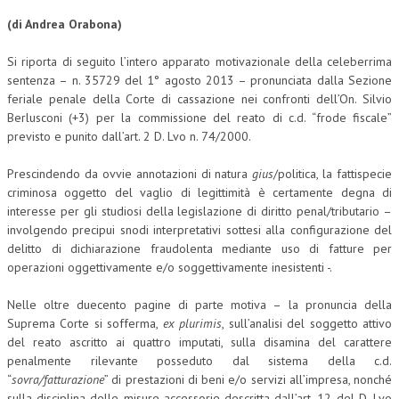
(di Andrea Orabona)
CORSI CE.S.E.D.
ARCHIVIO CORSI 2015
Si riporta di seguito l’intero apparato motivazionale della celeberrima
sentenza – n. 35729 del 1° agosto 2013 – pronunciata dalla Sezione
DIVENTA SOCIO
feriale penale della Corte di cassazione nei confronti dell’On. Silvio
Berlusconi (+3) per la commissione del reato di c.d. “frode fiscale”
BROCHURE CE.S.E.D.
previsto e punito dall’art. 2 D. Lvo n. 74/2000.
LA RIVISTA
Prescindendo da ovvie annotazioni di natura
gius
/politica, la fattispecie
criminosa oggetto del vaglio di legittimità è certamente degna di
LA RIVISTA
interesse per gli studiosi della legislazione di diritto penal/tributario –
involgendo precipui snodi interpretativi sottesi alla configurazione del
COMITATO SCIENTIFICO
delitto di dichiarazione fraudolenta mediante uso di fatture per
operazioni oggettivamente e/o soggettivamente inesistenti -.
COMITATO EDITORIALE
REDAZIONE
Nelle oltre duecento pagine di parte motiva – la pronuncia della
Suprema Corte si sofferma,
ex plurimis
, sull’analisi del soggetto attivo
PEER REVIEW
del reato ascritto ai quattro imputati, sulla disamina del carattere
penalmente rilevante posseduto dal sistema della c.d.
CODICE ETICO
“
sovra/fatturazione
” di prestazioni di beni e/o servizi all’impresa, nonché
sulla disciplina delle misure accessorie descritta dall’art. 12 del D. Lvo
AUTORI