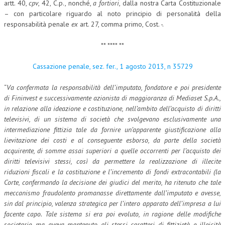
artt. 40,
cpv
, 42, C.p., nonché,
a fortiori
, dalla nostra Carta Costituzionale
– con particolare riguardo al noto principio di personalità della
CRIMINOLOGIA TRIBUTARIA
responsabilità penale
ex
art. 27, comma primo, Cost. -.
CFC E PARADISI FISCALI
** **** **
TRANSFER PRICING
Cassazione penale, sez. fer., 1 agosto 2013, n 35729
PRASSI
“
Va confermata la responsabilità dell’imputato, fondatore e poi presidente
AMMINISTRATIVA
di Fininvest e successivamente azionista di maggioranza di Mediaset S.p.A.,
TRIBUTARIA
in relazione alla ideazione e costituzione, nell’ambito dell’acquisto di diritti
televisivi, di un sistema di società che svolgevano esclusivamente una
GIURISPRUDENZA
intermediazione fittizia tale da fornire un’apparente giustificazione alla
lievitazione dei costi e al conseguente esborso, da parte della società
EUROPEA
acquirente, di somme assai superiori a quelle occorrenti per l’acquisto dei
diritti televisivi stessi, così da permettere la realizzazione di illecite
COSTITUZIONALE
riduzioni fiscali e la costituzione e l’incremento di fondi extracontabili (la
CIVILE
Corte, confermando la decisione dei giudici del merito, ha ritenuto che tale
meccanismo fraudolento promanasse direttamente dall’imputato e avesse,
TRIBUTARIA
sin dal principio, valenza strategica per l’intero apparato dell’impresa a lui
facente capo. Tale sistema si era poi evoluto, in ragione delle modifiche
PENALE
societarie, ma aveva mantenuto gli stessi caratteri di fittizietà e illeicità