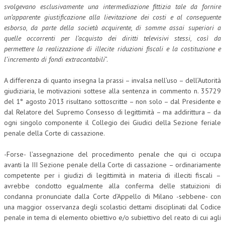
svolgevano esclusivamente una intermediazione fittizia tale da fornire
L’UMANISTA
un’apparente giustificazione alla lievitazione dei costi e al conseguente
esborso, da parte della società acquirente, di somme assai superiori a
DIRITTO
quelle occorrenti per l’acquisto dei diritti televisivi stessi, così da
permettere la realizzazione di illecite riduzioni fiscali e la costituzione e
DIRITTO PENALE D’IMPRESA
l’incremento di fondi extracontabili
”.
DIRITTO DEL LAVORO
A differenza di quanto insegna la prassi – invalsa nell’uso – dell’Autorità
giudiziaria, le motivazioni sottese alla sentenza in commento n. 35729
DIRITTO DEL WEB
del 1° agosto 2013 risultano sottoscritte – non solo – dal Presidente e
DIRITTO DELLE IMPRESE IN CRISI
dal Relatore del Supremo Consesso di legittimità – ma addirittura – da
ogni singolo componente il Collegio dei Giudici della Sezione feriale
CRIMINOLOGIA E CRIMINALISTICA
penale della Corte di cassazione.
SICUREZZA SUL LAVORO
-Forse- l’assegnazione del procedimento penale che qui ci occupa
avanti la III Sezione penale della Corte di cassazione – ordinariamente
FISCO
competente per i giudizi di legittimità in materia di illeciti fiscali –
DIRITTO TRIBUTARIO
avrebbe condotto egualmente alla conferma delle statuizioni di
condanna pronunciate dalla Corte d’Appello di Milano -sebbene- con
FISCALITÀ INTERNAZIONALE
una maggior osservanza degli scolastici dettami disciplinati dal Codice
penale in tema di elemento obiettivo e/o subiettivo del reato di cui agli
TAX RISK MANAGEMENT