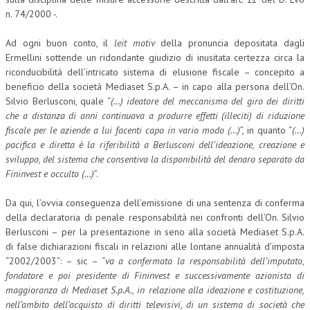
n. 74/2000 -.
COLLABORA CON NOI
Ad ogni buon conto, il
leit motiv
della pronuncia depositata dagli
ECONOMIA
Ermellini sottende un ridondante giudizio di inusitata certezza circa la
riconducibilità dell’intricato sistema di elusione fiscale – concepito a
CORPORATE SOCIAL RESPONSIBILITY
beneficio della società Mediaset S.p.A. – in capo alla persona dell’On.
Silvio Berlusconi, quale “
(…) i
deatore del meccanismo del giro dei diritti
ECONOMIA DELL’ARTE
che a distanza di anni continuava a produrre effetti (illeciti) di riduzione
INTERNAZIONALIZZAZIONE
fiscale per le aziende a lui facenti capo in vario modo (…)
”, in quanto “
(…)
pacifica e diretta è la riferibilità a Berlusconi dell’ideazione, creazione e
HUMAN RESOURCES
sviluppo, del sistema che consentiva la disponibilità del denaro separato da
Fininvest e occulto (…)
”.
RISORSE UMANE
Da qui, l’ovvia conseguenza dell’emissione di una sentenza di conferma
MARKETING
della declaratoria di penale responsabilità nei confronti dell’On. Silvio
TREASURY IN FINANCIAL SERVICES
Berlusconi – per la presentazione in seno alla società Mediaset S.p.A.
di false dichiarazioni fiscali in relazioni alle lontane annualità d’imposta
RISK MANAGEMENT
“2002/2003”: – sic – “
va
a confermata la responsabilità dell’imputato,
fondatore e poi presidente di Fininvest e successivamente azionista di
SVILUPPO SOSTENIBILE
maggioranza di Mediaset S.p.A., in relazione alla ideazione e costituzione,
nell’ambito dell’acquisto di diritti televisivi, di un sistema di società che
PERSONA E CITTÀ