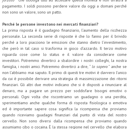
forzoso
” che obbliga tutti ad accettare quella moneta e non un’altra a
pagamento. I soldi possono perdere valore da oggi a domani perché
non sono un valore, sono un patto.
Perché le persone investono nei mercati finanziari?
La prima risposta è il guadagno finanziario, l’aumento della ricchezza
personale. La seconda serie di risposte è che lo fanno per il brivido
perché a loro piacciono le emozioni che stanno dietro l’investimento,
che però in tal caso si trasforma in gioco d’azzardo. Il terzo motivo
riguarda cose come lo status e il valore da considerare come
investitori. Potremmo divertirci a sbalordire i nostri colleghi, la nostra
famiglia, i nostri amici. Potremmo divertirci a dire, “
lo sapevo
” anche se
non l’abbiamo mai saputo. Il primo di questi tre motivi è davvero l’unico
da cui è possibile derivare una strategia di massimizzazione dei ritorni
finanziari. Gli altri due motivi indicano che si è disposti a rinunciare al
denaro, ma a pagare un prezzo per soddisfare bisogni emotivi o
personali. Ogni volta che riscontriamo un guadagno o una perdita,
sperimentiamo anche qualche forma di risposta fisiologica o emotiva
ed è importante sapere cosa significa la ricompensa che proviamo
quando riceviamo guadagni finanziari dal punto di vista del nostro
cervello. Non sono diversi dalla ricompensa che proviamo quando
assumiamo cibo o cocaina. È la stessa regione nel cervello che elabora