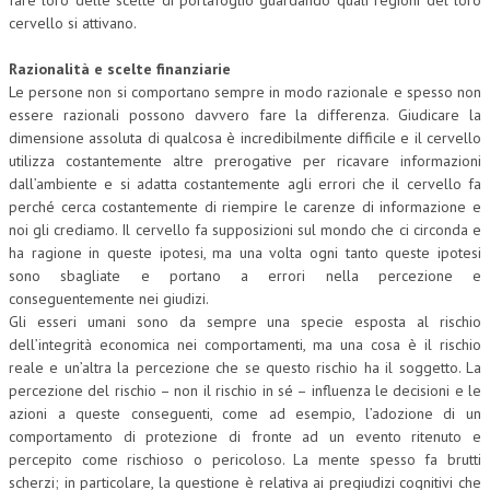
fare loro delle scelte di portafoglio guardando quali regioni del loro
cervello si attivano.
Razionalità e scelte finanziarie
Le persone non si comportano sempre in modo razionale e spesso non
essere razionali possono davvero fare la differenza. Giudicare la
dimensione assoluta di qualcosa è incredibilmente difficile e il cervello
utilizza costantemente altre prerogative per ricavare informazioni
dall’ambiente e si adatta costantemente agli errori che il cervello fa
perché cerca costantemente di riempire le carenze di informazione e
noi gli crediamo. Il cervello fa supposizioni sul mondo che ci circonda e
ha ragione in queste ipotesi, ma una volta ogni tanto queste ipotesi
sono sbagliate e portano a errori nella percezione e
conseguentemente nei giudizi.
Gli esseri umani sono da sempre una specie esposta al rischio
dell’integrità economica nei comportamenti, ma una cosa è il rischio
reale e un’altra la percezione che se questo rischio ha il soggetto. La
percezione del rischio – non il rischio in sé – influenza le decisioni e le
azioni a queste conseguenti, come ad esempio, l’adozione di un
comportamento di protezione di fronte ad un evento ritenuto e
percepito come rischioso o pericoloso. La mente spesso fa brutti
scherzi; in particolare, la questione è relativa ai pregiudizi cognitivi che