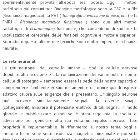
sperimentalmente provata all’epoca era ipotesi. Oggi i metodi
radiologici più comuni per l’indagine morfologica sono la TAC e la RM
(Risonanza magnetica); la PET (
Tomografia a emissione di positroni
) e la
FMRI (
Risonanza magnetica funzionale
) sono due altri metodi
radiologici di
neuroimaging
funzionale, che consentono di studiare la
localizzazione cerebrale delle funzioni cognitive e motorie superiori.
Soprattutto queste ultime due tecniche sono molto impiegate in finanza
neurale.
Le reti neuronali
Le reti neuronali del cervello umano – cioè le cellule nervose
deputate alla ricezione e alla comunicazione dei vari impulsi e non le
cellule di sostegno – sembrano essere la sede della nostra capacità di
comprendere l’ambiente ei suoi mutamenti e di fornire quindi risposte
adattivo calibra sulle esigenze che si presentano. Un singolo neurone
può ricevere simultaneamente segnali da diverse sinapsi
(collegamenti), misurare il potenziale elettrico di tali segnali in modo
globale e pubblicizzare quindi se è stata raggiunta la soglia di
attivazione per generare alla sua volta un impulso nervoso. Tale
proprietà è implementabile. In riferimento al nostro tema, oggi si
mettono le persone sotto risonanza magnetica funzionale e poi si fa