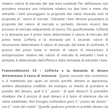
relativo valore di mercato dei due beni scambiati. Per definizione, non
possiamo misurare una relazione relativa tra due beni a meno che
entrambi i beni posseggano la proprietà che viene misurata, cioè la
proprietà di ”
valore di mercato
“. Entrambi i beni devono possedere la
proprietà del valore di mercato e, pertanto, devono esserci due
processi di mercato indipendenti al lavoro. Più specificamente, l’offerta
e la domanda per il primo bene determinano il valore di mercato del
primo bene. L’offerta e la domanda per il secondo valore di
misurazione determinano il valore di mercato del bene di confronto. Il
prezzo del primo bene in termini di valore di misurazione è
un’espressione relativa del valore di mercato di entrambi i beni e,
pertanto, è determinato dall’offerta e dalla domanda di entrambi i beni.
Fraintendimento 10 – L’offerta e la domanda di denaro
determinano il tasso di interesse
. Questo secondo mito economico
si è mantenuto per quasi un secolo perché, almeno in apparenza,
sembra abbastanza credibile. Ad esempio, se chiedo di prendere in
prestito del denaro, qual è il ”
prezzo
” di quel denaro? Si potrebbe
obiettare che il prezzo di quel denaro è il tasso di interesse che mi
viene addebitato. Non bisogna confondere però il “
prezzo del denaro
”
con il “
costo del credito
”. Quando qualcuno prende in prestito denaro da