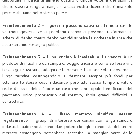
depositate in banca di almeno quattro o cinque volte. Il che significa
che io stasera vengo a mangiare a casa vostra dicendo che è mia solo
perché abitiamo nello stesso paese.
Fraintendimento 2 – I governi possono salvarci
. In molti casi, le
soluzioni governative ai problemi economici possono trasformarsi in
schemi di debito contro debito per ridistribuire la ricchezza in aree che
acquisteranno sostegno politico.
Fraintendimento 3 – Il palloncino è inevitabile.
La vendita è un
prodotto di macchine da stampa e, peggio ancora, è come se fosse una
tassa aggiuntiva sui guadagni delle persone. L’ aiutare solo il governo, a
lungo termine, costringendolo a destinare sempre più fondi per
ottenere le stesse cose, riducendo però allo stesso tempo il valore
reale dei suoi debiti. Non è un caso che il principale beneficiario del
pacchetto, unico proprietario del rotativo, abbia grandi difficoltà a
controllarla.
Fraintendimento 4 – Libero mercato significa nessun
regolamento
. I gruppi di interesse dei consumatori e gli standard
industriali autoimposti sono due poteri che gli economisti del libero
mercato sostengono potrebbero sostituire la maggior parte delle