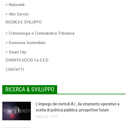
> Ristoranti
CORSI CE.S.E.D.
> Altri Servizi
ARCHIVIO CORSI 2015
RICERCA E SVILUPPO
DIVENTA SOCIO
> Criminologia e Criminalistica Tributaria
BROCHURE CE.S.E.D.
> Economia Sostenibile
> Smart City
LA RIVISTA
DIVENTA SOCIO Ce.S.E.D.
LA RIVISTA
CONTATTI
COMITATO SCIENTIFICO
COMITATO EDITORIALE
RICERCA & SVILUPPO
REDAZIONE
L’impiego dei metodi A.I., da strumento operativo a
PEER REVIEW
scelta di politica pubblica: prospettive future
Mag 28, 2026
CODICE ETICO
AUTORI