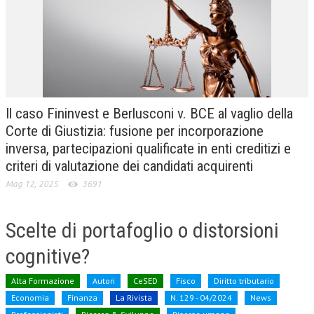
CRIMINOLOGIA TRIBUTARIA
CFC E PARADISI FISCALI
TRANSFER PRICING
PRASSI
Il caso Fininvest e Berlusconi v. BCE al vaglio della
AMMINISTRATIVA
Corte di Giustizia: fusione per incorporazione
inversa, partecipazioni qualificate in enti creditizi e
TRIBUTARIA
criteri di valutazione dei candidati acquirenti
GIURISPRUDENZA
Mag 12, 2025
3691
EUROPEA
Scelte di portafoglio o distorsioni
COSTITUZIONALE
cognitive?
CIVILE
TRIBUTARIA
Alta Formazione
Autori
CeSED
Fisco
Diritto tributario
Economia
Finanza
La Rivista
N. 129 - 04/2024
News
PENALE