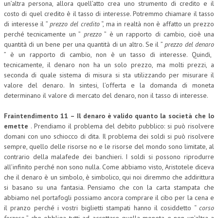
un’altra persona, allora quell’atto crea uno strumento di credito e il
costo di quel credito è il tasso di interesse. Potremmo chiamare il tasso
di interesse il ”
prezzo del credito
“, ma in realtà non è affatto un prezzo
perché tecnicamente un ”
prezzo
” è un rapporto di cambio, cioè una
quantità di un bene per una quantità di un altro. Se il ”
prezzo del denaro
” è un rapporto di cambio, non è un tasso di interesse. Quindi,
tecnicamente, il denaro non ha un solo prezzo, ma molti prezzi, a
seconda di quale sistema di misura si sta utilizzando per misurare il
valore del denaro. In sintesi, l’offerta e la domanda di moneta
determinano il valore di mercato del denaro, non il tasso di interesse.
Fraintendimento 11 – Il denaro è valido quanto la società che lo
emette
. Prendiamo il problema del debito pubblico: si può risolvere
domani con uno schiocco di dita. Il problema dei soldi si può risolvere
sempre, quello delle risorse no e le risorse del mondo sono limitate, al
contrario della malafede dei banchieri. I soldi si possono riprodurre
all’infinito perché non sono nulla. Come abbiamo visto, Aristotele diceva
che il denaro è un simbolo, è simbolico, qui noi diremmo che addirittura
si basano su una fantasia. Pensiamo che con la carta stampata che
abbiamo nel portafogli possiamo ancora comprare il cibo per la cena e
il pranzo perché i vostri biglietti stampati hanno il cosiddetto “
corso