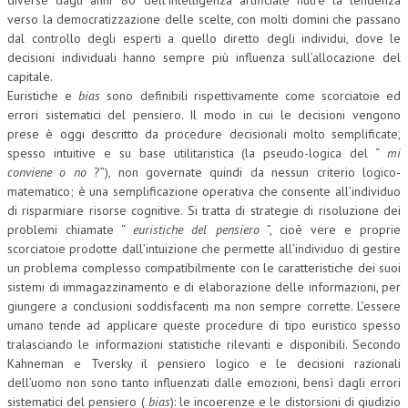
diverse dagli anni ’80 dell’intelligenza artificiale nutre la tendenza
verso la democratizzazione delle scelte, con molti domini che passano
dal controllo degli esperti a quello diretto degli individui, dove le
decisioni individuali hanno sempre più influenza sull’allocazione del
capitale.
Euristiche e
bias
sono definibili rispettivamente come scorciatoie ed
errori sistematici del pensiero. Il modo in cui le decisioni vengono
prese è oggi descritto da procedure decisionali molto semplificate,
spesso intuitive e su base utilitaristica (la pseudo-logica del “
mi
conviene o no
?”), non governate quindi da nessun criterio logico-
matematico; è una semplificazione operativa che consente all’individuo
di risparmiare risorse cognitive. Si tratta di strategie di risoluzione dei
problemi chiamate “
euristiche del pensiero
”, cioè vere e proprie
scorciatoie prodotte dall’intuizione che permette all’individuo di gestire
un problema complesso compatibilmente con le caratteristiche dei suoi
sistemi di immagazzinamento e di elaborazione delle informazioni, per
giungere a conclusioni soddisfacenti ma non sempre corrette. L’essere
umano tende ad applicare queste procedure di tipo euristico spesso
tralasciando le informazioni statistiche rilevanti e disponibili. Secondo
Kahneman e Tversky il pensiero logico e le decisioni razionali
dell’uomo non sono tanto influenzati dalle emozioni, bensì dagli errori
sistematici del pensiero (
bias
): le incoerenze e le distorsioni di giudizio