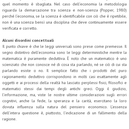
quel momento è sbagliata. Nel caso dell’economia la metodologia
riguarda la demarcazione tra scienza e non-scienza (Popper, 1980)
perché l’economia, se la scienza è identificabile con ciò che è ripetibile,
non è una scienza bensì una disciplina che deve continuamente essere
verificata e corretto.
Alcuni disordini concettuali
Il punto chiave è che le leggi universali sono prese come premesse. Il
segno distintivo dell’economia sono le leggi deterministiche mentre la
matematica è puramente deduttiva. È noto che un matematico è uno
scienziato che non conosce né di cosa sta parlando, né se ciò di cui sta
parlando esiste o no. Il semplice fatto che i prodotti del puro
ragionamento deduttivo corrispondono in molti casi esattamente agli
oggetti e ai processi della realtà ha lasciato perplessi fisici, filosofici e
matematici stessi dai tempi degli antichi greci. Oggi il giudizio,
l’informazione, ma, viste le nostre ultime considerazioni sugli errori
cognitivi, anche la fede, la speranza e la carità, esercitano la loro
dovuta influenza sulla natura del pensiero economico. L’essenza
dell’intera questione è, piuttosto, l’indicazione di un fallimento della
ragione.