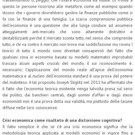
fraintendimenti o, peggio, che l’intera economia sia inutile. Di fronte a
questo le persone ricorrono alle metafore, come ad esempio quando
dicono che i governi dovrebbero gestire le finanze pubbliche come si
fa con le finanze di una famiglia. La scarsa comprensione pubblica
dell’economia è una questione che alla lunga conduce ad assumere
atteggiamenti anti-mercato che sono altamente distruttivi e
destabilizzanti perché il mercato sconta tutto, nel senso che comprende
tutto, e chi va contro il mercato non trova mai soddisfazione ma rovina I
teorici di tutto il mondo sono diventati consapevoli del fatto che
qualsiasi cosa in economia basata su modelli matematici improbabili
trascura alcuni aspetti cruciali del mondo, il cui riconoscimento è.
necessario; l’applicazione del mondo reale all’apice dell’economia
matematica e al nucleo dell’economia standard è una prova del potere
del malinteso. A tal proposito Joseph Stiglitz nel 2011 ha affermato che
il fatto che l’economia teorica esistente venga talvolta presa sul serio
dai politici, dai banchieri centrali, dagli uomini d’affari e dagli stessi
economisti non è una prova della sua validità, ma piuttosto delle lacune
diffuse nelle loro conoscenze.
Crisi economica come risultato di una distorsione cognitiva?
Il fatto semplice è che se c’è una crisi economica significa che la
metodologia teorica applicata ai modelli economici in vigore fino a