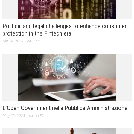
L’UMANISTA
DIRITTO
Political and legal challenges to enhance consumer
DIRITTO PENALE D’IMPRESA
protection in the Fintech era
Giu 18, 2025
540
DIRITTO DEL LAVORO
DIRITTO DEL WEB
DIRITTO DELLE IMPRESE IN CRISI
CRIMINOLOGIA E CRIMINALISTICA
SICUREZZA SUL LAVORO
FISCO
L’Open Government nella Pubblica Amministrazione
DIRITTO TRIBUTARIO
Mag 23, 2025
4170
FISCALITÀ INTERNAZIONALE
TAX RISK MANAGEMENT