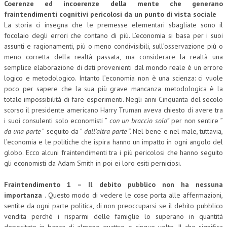
Coerenze ed incoerenze della mente che generano
fraintendimenti cognitivi pericolosi da un punto di vista sociale
La storia ci insegna che le premesse elementari sbagliate sono il
focolaio degli errori che contano di più. L’economia si basa per i suoi
assunti e ragionamenti, più o meno condivisibili, sull’osservazione più o
meno corretta della realtà passata, ma considerare la realtà una
semplice elaborazione di dati provenienti dal mondo reale è un errore
logico e metodologico. Intanto l’economia non è una scienza: ci vuole
poco per sapere che la sua più grave mancanza metodologica è la
totale impossibilità di fare esperimenti. Negli anni Cinquanta del secolo
scorso il presidente americano Harry Truman aveva chiesto di avere tra
i suoi consulenti solo economisti ”
con un braccio solo”
per non sentire ”
da una parte
” seguito da ”
dall’altra parte
“. Nel bene e nel male, tuttavia,
l’economia e le politiche che ispira hanno un impatto in ogni angolo del
globo. Ecco alcuni fraintendimenti tra i più pericolosi che hanno seguito
gli economisti da Adam Smith in poi ei loro esiti perniciosi.
Fraintendimento 1 – Il debito pubblico non ha nessuna
importanza
. Questo modo di vedere le cose porta alle affermazioni,
sentite da ogni parte politica, di non preoccuparsi se il debito pubblico
vendita perché i risparmi delle famiglie lo superano in quantità