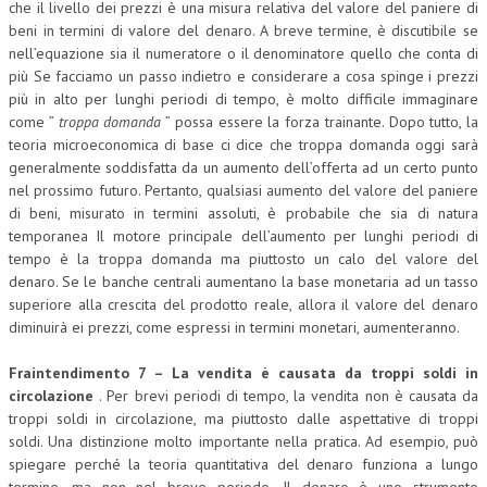
che il livello dei prezzi è una misura relativa del valore del paniere di
beni in termini di valore del denaro. A breve termine, è discutibile se
nell’equazione sia il numeratore o il denominatore quello che conta di
più Se facciamo un passo indietro e considerare a cosa spinge i prezzi
più in alto per lunghi periodi di tempo, è molto difficile immaginare
come ”
troppa domanda
” possa essere la forza trainante. Dopo tutto, la
teoria microeconomica di base ci dice che troppa domanda oggi sarà
generalmente soddisfatta da un aumento dell’offerta ad un certo punto
nel prossimo futuro. Pertanto, qualsiasi aumento del valore del paniere
di beni, misurato in termini assoluti, è probabile che sia di natura
temporanea Il motore principale dell’aumento per lunghi periodi di
tempo è la troppa domanda ma piuttosto un calo del valore del
denaro. Se le banche centrali aumentano la base monetaria ad un tasso
superiore alla crescita del prodotto reale, allora il valore del denaro
diminuirà ei prezzi, come espressi in termini monetari, aumenteranno.
Fraintendimento 7 – La vendita è causata da troppi soldi in
circolazione
. Per brevi periodi di tempo, la vendita non è causata da
troppi soldi in circolazione, ma piuttosto dalle aspettative di troppi
soldi. Una distinzione molto importante nella pratica. Ad esempio, può
spiegare perché la teoria quantitativa del denaro funziona a lungo