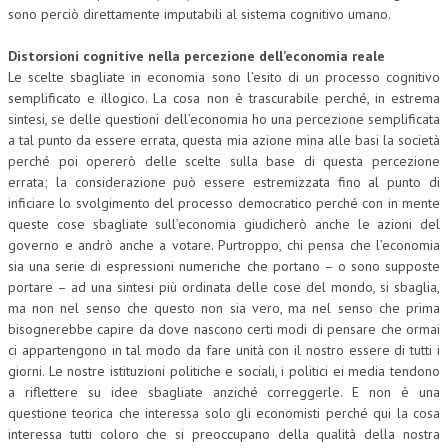
sono perciò direttamente imputabili al sistema cognitivo umano.
Distorsioni cognitive nella percezione dell’economia reale
Le scelte sbagliate in economia sono l’esito di un processo cognitivo
semplificato e illogico. La cosa non è trascurabile perché, in estrema
sintesi, se delle questioni dell’economia ho una percezione semplificata
a tal punto da essere errata, questa mia azione mina alle basi la società
perché poi opererò delle scelte sulla base di questa percezione
errata; la considerazione può essere estremizzata fino al punto di
inficiare lo svolgimento del processo democratico perché con in mente
queste cose sbagliate sull’economia giudicherò anche le azioni del
governo e andrò anche a votare. Purtroppo, chi pensa che l’economia
sia una serie di espressioni numeriche che portano – o sono supposte
portare – ad una sintesi più ordinata delle cose del mondo, si sbaglia,
ma non nel senso che questo non sia vero, ma nel senso che prima
bisognerebbe capire da dove nascono certi modi di pensare che ormai
ci appartengono in tal modo da fare unità con il nostro essere di tutti i
giorni. Le nostre istituzioni politiche e sociali, i politici ei media tendono
a riflettere su idee sbagliate anziché correggerle. E non è una
questione teorica che interessa solo gli economisti perché qui la cosa
interessa tutti coloro che si preoccupano della qualità della nostra