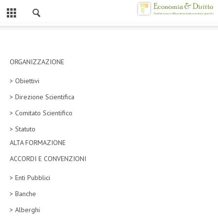
Chiuso
HOME
CHI SIAMO
ORGANIZZAZIONE
> Obiettivi
MISSION
> Direzione Scientifica
CONTATTI
> Comitato Scientifico
CENTRO STUDI
> Statuto
ALTA FORMAZIONE
ATTO COSTITUTIVO E STATUTO
ACCORDI E CONVENZIONI
ORGANIZZAZIONE
> Enti Pubblici
OBIETTIVI
> Banche
DIREZIONE SCIENTIFICA
> Alberghi
ALTA FORMAZIONE