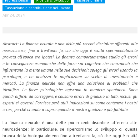
Professionisti
Ricerca & Sviluppo
Risorse umane
Tassazione e contribuzione nel lavoro
NEWS
Apr 24, 2024
ARCHIVIO EVENTI (FINO AL 2022)
CORSI ENTI TERZI
Abstract: La finanza neurale è una delle più recenti discipline afferenti alle
PUBBLICAZIONI
neuroscienze; fino a trent’anni fa, ciò che oggi è realtà sperimentalmente
provata all’epoca era ipotesi. La finanza comportamentale studia gli errori
BOLLETTINO FINANZIAMENTI
e le conseguenze economiche delle forze sia cognitive che emozionali che
influenzano la mente umana nelle sue decisioni; spiega gli errori usando la
TELEGRAM
psicologia, e ne analizza le implicazioni su scelte di investimento e
mercati. La finanza neurale non offre una soluzione ai problemi che
DOCUMENTI
identifica. Le forze psicologiche agiscono in maniera spontanea. Sono
quindi difficili da correggere, e causano errori di giudizio in tutti, inclusi gli
MANUALI E MONOGRAFIE
esperti ei governi. Fornisce però utili indicazioni su come contenere i nostri
errori, perché ci aiuta a capire quando il nostro giudizio è più fallibile.
TESI DI LAUREA
La finanza neurale è una delle più recenti discipline afferenti alle
MATERIALE DIDATTICO
neuroscienze; in particolare, se ripercorriamo lo sviluppo di questa
INVITI E PROMOZIONI
branca della biologia almeno fino a trent’anni fa, ciò che oggi è realtà