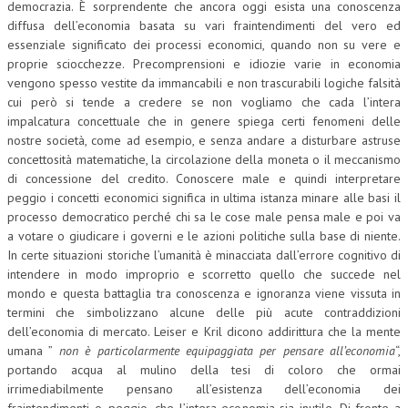
democrazia. È sorprendente che ancora oggi esista una conoscenza
diffusa dell’economia basata su vari fraintendimenti del vero ed
essenziale significato dei processi economici, quando non su vere e
proprie sciocchezze. Precomprensioni e idiozie varie in economia
vengono spesso vestite da immancabili e non trascurabili logiche falsità
cui però si tende a credere se non vogliamo che cada l’intera
impalcatura concettuale che in genere spiega certi fenomeni delle
nostre società, come ad esempio, e senza andare a disturbare astruse
concettosità matematiche, la circolazione della moneta o il meccanismo
di concessione del credito. Conoscere male e quindi interpretare
peggio i concetti economici significa in ultima istanza minare alle basi il
processo democratico perché chi sa le cose male pensa male e poi va
a votare o giudicare i governi e le azioni politiche sulla base di niente.
In certe situazioni storiche l’umanità è minacciata dall’errore cognitivo di
intendere in modo improprio e scorretto quello che succede nel
mondo e questa battaglia tra conoscenza e ignoranza viene vissuta in
termini che simbolizzano alcune delle più acute contraddizioni
dell’economia di mercato. Leiser e Kril dicono addirittura che la mente
umana ”
non è particolarmente equipaggiata per pensare all’economia
“,
portando acqua al mulino della tesi di coloro che ormai
irrimediabilmente pensano all’esistenza dell’economia dei