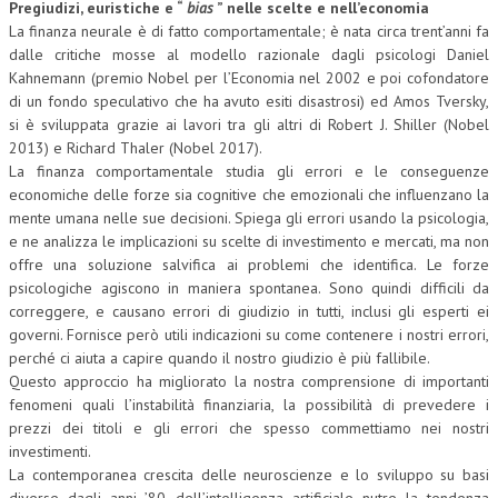
Pregiudizi, euristiche e “
bias
” nelle scelte e nell’economia
La finanza neurale è di fatto comportamentale; è nata circa trent’anni fa
dalle critiche mosse al modello razionale dagli psicologi Daniel
Kahnemann (premio Nobel per l’Economia nel 2002 e poi cofondatore
di un fondo speculativo che ha avuto esiti disastrosi) ed Amos Tversky,
si è sviluppata grazie ai lavori tra gli altri di Robert J. Shiller (Nobel
2013) e Richard Thaler (Nobel 2017).
La finanza comportamentale studia gli errori e le conseguenze
economiche delle forze sia cognitive che emozionali che influenzano la
mente umana nelle sue decisioni. Spiega gli errori usando la psicologia,
e ne analizza le implicazioni su scelte di investimento e mercati, ma non
offre una soluzione salvifica ai problemi che identifica. Le forze
psicologiche agiscono in maniera spontanea. Sono quindi difficili da
correggere, e causano errori di giudizio in tutti, inclusi gli esperti ei
governi. Fornisce però utili indicazioni su come contenere i nostri errori,
perché ci aiuta a capire quando il nostro giudizio è più fallibile.
Questo approccio ha migliorato la nostra comprensione di importanti
fenomeni quali l’instabilità finanziaria, la possibilità di prevedere i
prezzi dei titoli e gli errori che spesso commettiamo nei nostri
investimenti.
La contemporanea crescita delle neuroscienze e lo sviluppo su basi