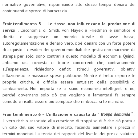
normative governative, risparmiando allo stesso tempo denaro dei
contribuenti e spreco di burocrazia.
Fraintendimento 5 – Le tasse non influenzano la produzione di
servizi
. L’economia di Smith, von Hayek e Friedman è semplice e
diretta e suggerisce un mondo ideale di tasse basse,
autoregolamentazione e denaro vero, cioè denaro con un forte potere
di acquisto. I desideri dei governi mondiali che gestiscono macchine da
stampa per soldi sono contrari a questo modello di economia. Quindi,
abbiamo una richiesta di teorie concorrenti che, contrariamente
all’esperienza, richiedono deficit, stimoli governativi, obiettivi
inflazionistici e massicce spese pubbliche. Mentre è bello esporre le
proprie critiche, è difficile essere entusiasti della possibilità di
cambiamento. Non importa se ci siano economisti intelligenti o no,
perché governano solo ciò che vogliono e lamentarsi fa sempre
comodo e risulta essere più semplice che rimboccarsi le maniche.
Fraintendimento 6 – L’inflazione è causata da ”
troppa domanda
“
.
Il vero rischio associato alla creazione di troppi soldi è che ciò porta a
un calo del suo valore di mercato, facendo aumentare i prezzi in
termini monetari. La teoria dei rapporti del livello dei prezzi valutare