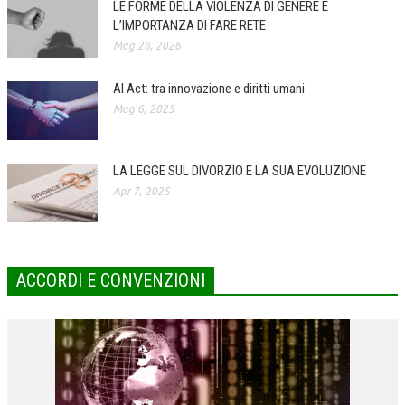
LE FORME DELLA VIOLENZA DI GENERE E
L’IMPORTANZA DI FARE RETE
COLLABORA CON NOI
Mag 28, 2026
ECONOMIA
AI Act: tra innovazione e diritti umani
CORPORATE SOCIAL RESPONSIBILITY
Mag 6, 2025
ECONOMIA DELL’ARTE
INTERNAZIONALIZZAZIONE
LA LEGGE SUL DIVORZIO E LA SUA EVOLUZIONE
Apr 7, 2025
HUMAN RESOURCES
RISORSE UMANE
MARKETING
ACCORDI E CONVENZIONI
TREASURY IN FINANCIAL SERVICES
RISK MANAGEMENT
SVILUPPO SOSTENIBILE
PERSONA E CITTÀ