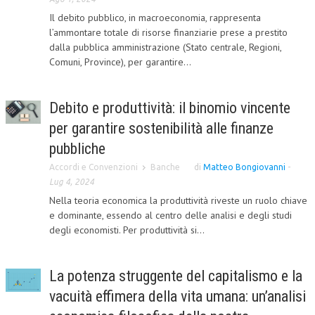
Il debito pubblico, in macroeconomia, rappresenta
CORSI CE.S.E.D.
l’ammontare totale di risorse finanziarie prese a prestito
dalla pubblica amministrazione (Stato centrale, Regioni,
ARCHIVIO CORSI 2015
Comuni, Province), per garantire...
DIVENTA SOCIO
BROCHURE CE.S.E.D.
Debito e produttività: il binomio vincente
per garantire sostenibilità alle finanze
LA RIVISTA
pubbliche
LA RIVISTA
Accordi e Convenzioni
Banche
di
Matteo Bongiovanni
-
Lug 4, 2024
COMITATO SCIENTIFICO
Nella teoria economica la produttività riveste un ruolo chiave
COMITATO EDITORIALE
e dominante, essendo al centro delle analisi e degli studi
degli economisti. Per produttività si...
REDAZIONE
PEER REVIEW
La potenza struggente del capitalismo e la
CODICE ETICO
vacuità effimera della vita umana: un’analisi
AUTORI