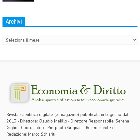
NEWS
Archivi
ARCHIVIO EVENTI (FINO AL 2022)
Archivi
CORSI ENTI TERZI
PUBBLICAZIONI
BOLLETTINO FINANZIAMENTI
TELEGRAM
DOCUMENTI
MANUALI E MONOGRAFIE
TESI DI LAUREA
Rivista scientifica digitale (e-magazine) pubblicata in Legnano dal
2013 - Direttore: Claudio Melillo - Direttore Responsabile: Serena
MATERIALE DIDATTICO
Giglio - Coordinatore: Pierpaolo Grignani - Responsabile di
Redazione: Marco Schiariti
INVITI E PROMOZIONI