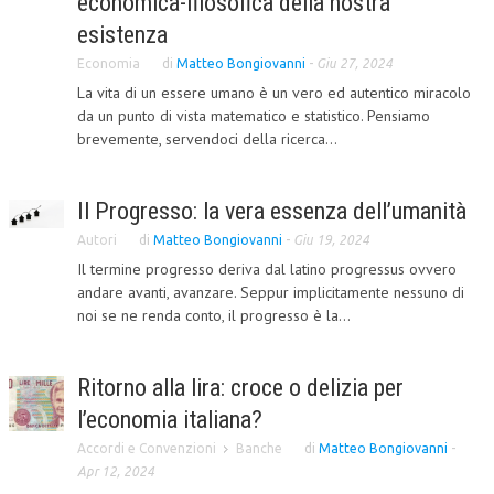
economica-filosofica della nostra
esistenza
COLLABORA CON NOI
Economia
di
Matteo Bongiovanni
-
Giu 27, 2024
ECONOMIA
La vita di un essere umano è un vero ed autentico miracolo
da un punto di vista matematico e statistico. Pensiamo
CORPORATE SOCIAL RESPONSIBILITY
brevemente, servendoci della ricerca...
ECONOMIA DELL’ARTE
INTERNAZIONALIZZAZIONE
Il Progresso: la vera essenza dell’umanità
Autori
di
Matteo Bongiovanni
-
Giu 19, 2024
HUMAN RESOURCES
Il termine progresso deriva dal latino progressus ovvero
RISORSE UMANE
andare avanti, avanzare. Seppur implicitamente nessuno di
noi se ne renda conto, il progresso è la...
MARKETING
TREASURY IN FINANCIAL SERVICES
Ritorno alla lira: croce o delizia per
RISK MANAGEMENT
l’economia italiana?
SVILUPPO SOSTENIBILE
Accordi e Convenzioni
Banche
di
Matteo Bongiovanni
-
Apr 12, 2024
PERSONA E CITTÀ