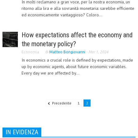
In molti reclamano a gran voce, per la nostra economia, un
ritorno alla lira e alla sovranità monetaria: sarebbe efficiente
L’UMANISTA
ed economicamente vantaggioso? Coloro...
DIRITTO
DIRITTO PENALE D’IMPRESA
How expectations affect the economy and
the monetary policy?
DIRITTO DEL LAVORO
Economia
di
Matteo Bongiovanni
-
Mar 1, 2024
DIRITTO DEL WEB
In economics a crucial role is defined by expectations, made
up by economic agents, about future economic variables.
DIRITTO DELLE IMPRESE IN CRISI
Every day we are affected by...
CRIMINOLOGIA E CRIMINALISTICA
SICUREZZA SUL LAVORO
FISCO
Precedente
1
2
DIRITTO TRIBUTARIO
FISCALITÀ INTERNAZIONALE
IN EVIDENZA
TAX RISK MANAGEMENT