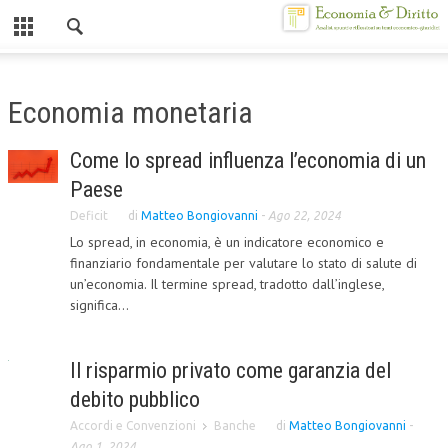
Chiuso
HOME
Economia monetaria
CHI SIAMO
Come lo spread influenza l’economia di un
MISSION
Paese
CONTATTI
Deficit
di
Matteo Bongiovanni
-
Ago 22, 2024
Lo spread, in economia, è un indicatore economico e
CENTRO STUDI
finanziario fondamentale per valutare lo stato di salute di
un’economia. Il termine spread, tradotto dall’inglese,
ATTO COSTITUTIVO E STATUTO
significa...
ORGANIZZAZIONE
OBIETTIVI
Il risparmio privato come garanzia del
debito pubblico
DIREZIONE SCIENTIFICA
Accordi e Convenzioni
Banche
di
Matteo Bongiovanni
-
ALTA FORMAZIONE
Ago 1, 2024