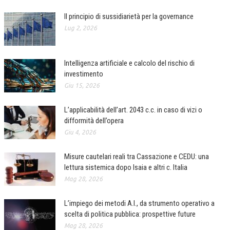
CRIMINOLOGIA TRIBUTARIA
Il principio di sussidiarietà per la governance
Lug 2, 2026
CFC E PARADISI FISCALI
TRANSFER PRICING
Intelligenza artificiale e calcolo del rischio di
PRASSI
investimento
Giu 15, 2026
AMMINISTRATIVA
L’applicabilità dell’art. 2043 c.c. in caso di vizi o
TRIBUTARIA
difformità dell’opera
GIURISPRUDENZA
Giu 4, 2026
EUROPEA
Misure cautelari reali tra Cassazione e CEDU: una
COSTITUZIONALE
lettura sistemica dopo Isaia e altri c. Italia
Mag 28, 2026
CIVILE
L’impiego dei metodi A.I., da strumento operativo a
TRIBUTARIA
scelta di politica pubblica: prospettive future
PENALE
Mag 28, 2026