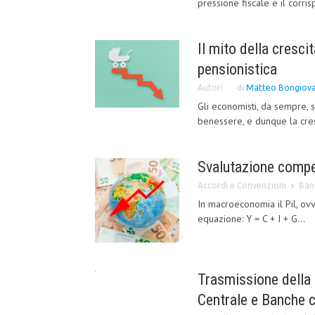
pressione fiscale e il corri
Il mito della cresci
pensionistica
Autori
di
Matteo Bongiova
Gli economisti, da sempre, s
benessere, e dunque la cres
Svalutazione compet
Accordi e Convenzioni
Ban
In macroeconomia il Pil, ov
equazione: Y = C + I + G...
Trasmissione della 
Centrale e Banche 