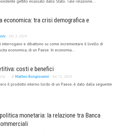
spondente gettito incassato dallo Stato. Tale relazione...
ta economica: tra crisi demografica e
nni
-
Ott 3, 2024
i interrogano e dibattono su come incrementare il livello di
cita economica, di un Paese. In economia...
itiva: costi e benefici
che
di
Matteo Bongiovanni
-
Set 12, 2024
vero il prodotto interno lordo di un Paese, è dato dalla seguente
politica monetaria: la relazione tra Banca
commerciali