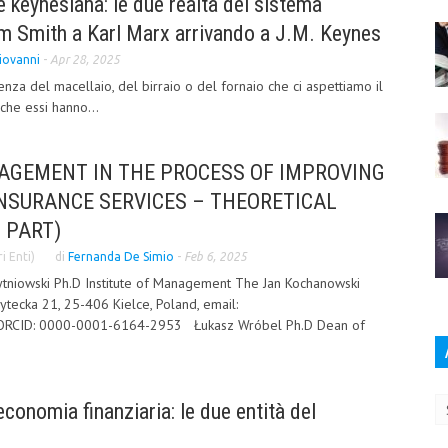
e keynesiana: le due realtà del sistema
 Smith a Karl Marx arrivando a J.M. Keynes
iovanni
-
Apr 28, 2025
nza del macellaio, del birraio o del fornaio che ci aspettiamo il
che essi hanno...
GEMENT IN THE PROCESS OF IMPROVING
INSURANCE SERVICES – THEORETICAL
 PART)
i Enti)
di
Fernanda De Simio
-
Feb 6, 2025
tniowski Ph.D Institute of Management The Jan Kochanowski
sytecka 21, 25-406 Kielce, Poland, email:
; ORCID: 0000-0001-6164-2953 Łukasz Wróbel Ph.D Dean of
Ar
conomia finanziaria: le due entità del