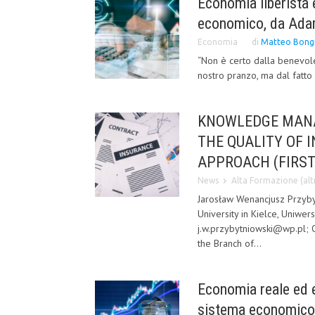
Economia liberista 
economico, da Adam
Economia
di
Matteo Bong
“Non è certo dalla benevole
nostro pranzo, ma dal fatto 
KNOWLEDGE MANA
THE QUALITY OF 
APPROACH (FIRST
News
Alta Formazione (altr
Jarosław Wenancjusz Przyby
University in Kielce, Uniwer
j.w.przybytniowski@wp.pl
the Branch of...
Economia reale ed e
sistema economico