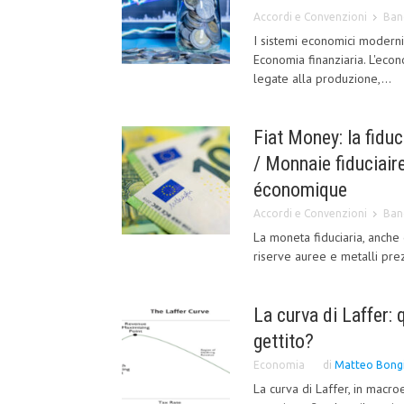
Accordi e Convenzioni
Ban
I sistemi economici moderni
Economia finanziaria. L'econ
legate alla produzione,...
Fiat Money: la fid
/ Monnaie fiduciai
économique
Accordi e Convenzioni
Ban
La moneta fiduciaria, anche
riserve auree e metalli prez
La curva di Laffer: 
gettito?
Economia
di
Matteo Bong
La curva di Laffer, in macro