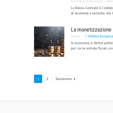
Accordi e Convenzioni
Altr
La Banca Centrale è l’istitu
di strumenti e tecniche che 
La monetizzazione 
Autori
di
Matteo Bongiova
In economia, il deficit pub
per cui le entrate fiscali, ov
1
2
Successiva