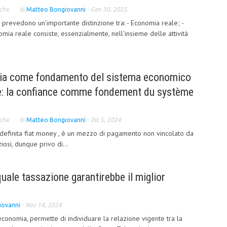
che
di
Matteo Bongiovanni
-
Gen 30, 2025
 prevedono un'importante distinzione tra: - Economia reale; -
omia reale consiste, essenzialmente, nell'insieme delle attività
ucia come fondamento del sistema economico
re: la confiance comme fondement du système
che
di
Matteo Bongiovanni
-
Dic 5, 2024
 definita fiat money , è un mezzo di pagamento non vincolato da
iosi, dunque privo di...
quale tassazione garantirebbe il miglior
iovanni
-
Nov 14, 2024
economia, permette di individuare la relazione vigente tra la