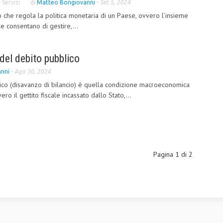
i Servizi
di
Matteo Bongiovanni
-
Set 5, 2024
to che regola la politica monetaria di un Paese, ovvero l’insieme
le consentano di gestire,...
del debito pubblico
nni
-
Ago 30, 2024
blico (disavanzo di bilancio) è quella condizione macroeconomica
vero il gettito fiscale incassato dallo Stato,...
Pagina 1 di 2