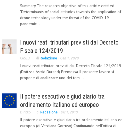
Summary The research objective of this article entitled
L’UMANISTA
"Determinants of social attitudes towards the application of
drone technology under the threat of the COVID-19
DIRITTO
pandemic...
DIRITTO PENALE D’IMPRESA
DIRITTO DEL LAVORO
I nuovi reati tributari previsti dal Decreto
Fiscale 124/2019
DIRITTO DEL WEB
CeSED
di
Redazione
-
Gen 1, 2020
DIRITTO DELLE IMPRESE IN CRISI
I nuovi reati tributari previsti dal Decreto Fiscale 124/2019
(Dott.ssa Astrid Durand) Premessa Il presente lavoro si
CRIMINOLOGIA E CRIMINALISTICA
propone di analizzare uno dei temi...
SICUREZZA SUL LAVORO
FISCO
Il potere esecutivo e giudiziario tra
ordinamento italiano ed europeo
DIRITTO TRIBUTARIO
Diritto
di
Redazione
-
Dic 1, 2019
FISCALITÀ INTERNAZIONALE
Il potere esecutivo e giudiziario tra ordinamento italiano ed
europeo (di Verdiana Gorruso) Continuando nell’ottica di
TAX RISK MANAGEMENT