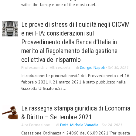
within the family is one of the most cruel...
CORSI CE.S.E.D.
ARCHIVIO CORSI 2015
Le prove di stress di liquidità negli OICVM
DIVENTA SOCIO
e nei FIA: considerazioni sul
Provvedimento della Banca d’Italia in
BROCHURE CE.S.E.D.
merito al Regolamento della gestione
LA RIVISTA
collettiva del risparmio
Professionisti
Altri esperti
di
Giorgio Napoli
-
Set 30, 2021
LA RIVISTA
Introduzione: le principali novità del Provvedimento del 16
COMITATO SCIENTIFICO
febbraio 2021 Il 21 marzo 2021 è stato pubblicato nella
Gazzetta Ufficiale n.52...
COMITATO EDITORIALE
REDAZIONE
La rassegna stampa giuridica di Economia
PEER REVIEW
& Diritto – Settembre 2021
CODICE ETICO
Alta Formazione
di
Dott. Michele Vanadia
-
Set 24, 2021
Cassazione Ordinanza n. 24060 del 06.09.2021 "Per questa
AUTORI