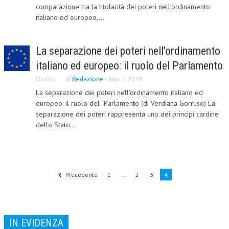
comparazione tra la titolarità dei poteri nell’ordinamento
CRIMINOLOGIA TRIBUTARIA
italiano ed europeo,...
CFC E PARADISI FISCALI
La separazione dei poteri nell’ordinamento
TRANSFER PRICING
italiano ed europeo: il ruolo del Parlamento
PRASSI
Diritto
di
Redazione
-
Nov 1, 2019
AMMINISTRATIVA
La separazione dei poteri nell’ordinamento italiano ed
europeo: il ruolo del Parlamento (di Verdiana Gorruso) La
TRIBUTARIA
separazione dei poteri rappresenta uno dei principi cardine
dello Stato...
GIURISPRUDENZA
EUROPEA
COSTITUZIONALE
Precedente
1
...
2
3
4
CIVILE
TRIBUTARIA
IN EVIDENZA
PENALE