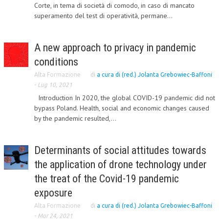
Corte, in tema di società di comodo, in caso di mancato
superamento del test di operatività, permane...
COLLABORA CON NOI
ECONOMIA
A new approach to privacy in pandemic
CORPORATE SOCIAL RESPONSIBILITY
conditions
ECONOMIA DELL’ARTE
Alta Formazione
di
a cura di (red.) Jolanta Grebowiec-Baffoni
-
Lug 10, 2021
INTERNAZIONALIZZAZIONE
Introduction In 2020, the global COVID-19 pandemic did not
bypass Poland. Health, social and economic changes caused
HUMAN RESOURCES
by the pandemic resulted,...
RISORSE UMANE
MARKETING
Determinants of social attitudes towards
the application of drone technology under
TREASURY IN FINANCIAL SERVICES
the treat of the Covid-19 pandemic
RISK MANAGEMENT
exposure
SVILUPPO SOSTENIBILE
Alta Formazione
di
a cura di (red.) Jolanta Grebowiec-Baffoni
-
Mar 24, 2021
PERSONA E CITTÀ