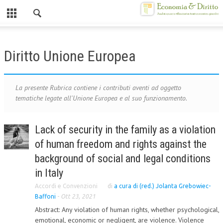
Chiuso
HOME
Diritto Unione Europea
CHI SIAMO
MISSION
La presente Rubrica contiene i contributi aventi ad oggetto
tematiche legate all'Unione Europea e al suo funzionamento.
CONTATTI
CENTRO STUDI
Lack of security in the family as a violation
of human freedom and rights against the
ATTO COSTITUTIVO E STATUTO
background of social and legal conditions
ORGANIZZAZIONE
in Italy
OBIETTIVI
Accordi e Convenzioni
di
a cura di (red.) Jolanta Grebowiec-
Baffoni
-
Ott 23, 2021
DIREZIONE SCIENTIFICA
Abstract: Any violation of human rights, whether psychological,
ALTA FORMAZIONE
emotional, economic or negligent, are violence. Violence