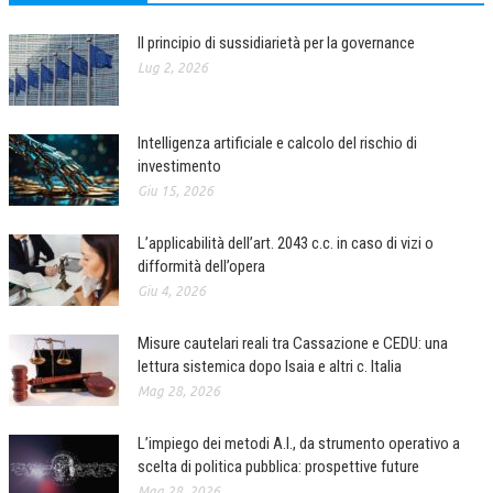
NEWS
Il principio di sussidiarietà per la governance
Lug 2, 2026
ARCHIVIO EVENTI (FINO AL 2022)
CORSI ENTI TERZI
Intelligenza artificiale e calcolo del rischio di
PUBBLICAZIONI
investimento
Giu 15, 2026
BOLLETTINO FINANZIAMENTI
L’applicabilità dell’art. 2043 c.c. in caso di vizi o
TELEGRAM
difformità dell’opera
Giu 4, 2026
DOCUMENTI
Misure cautelari reali tra Cassazione e CEDU: una
MANUALI E MONOGRAFIE
lettura sistemica dopo Isaia e altri c. Italia
TESI DI LAUREA
Mag 28, 2026
MATERIALE DIDATTICO
L’impiego dei metodi A.I., da strumento operativo a
scelta di politica pubblica: prospettive future
INVITI E PROMOZIONI
Mag 28, 2026