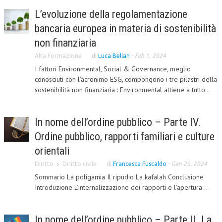
L’evoluzione della regolamentazione
CRIMINOLOGIA TRIBUTARIA
bancaria europea in materia di sostenibilità
CFC E PARADISI FISCALI
non finanziaria
TRANSFER PRICING
Alta Formazione
di
Luca Bellan
-
Feb 1, 2024
I fattori Environmental, Social & Governance, meglio
PRASSI
conosciuti con l’acronimo ESG, compongono i tre pilastri della
AMMINISTRATIVA
sostenibilità non finanziaria : Environmental attiene a tutto...
TRIBUTARIA
In nome dell’ordine pubblico – Parte IV.
GIURISPRUDENZA
Ordine pubblico, rapporti familiari e culture
EUROPEA
orientali
COSTITUZIONALE
Diritto
Diritto civile
di
Francesca Fuscaldo
-
Gen 25, 2024
Sommario La poligamia Il ripudio La kafalah Conclusione
CIVILE
Introduzione L’internalizzazione dei rapporti e l’apertura...
TRIBUTARIA
PENALE
In nome dell’ordine pubblico – Parte II. La