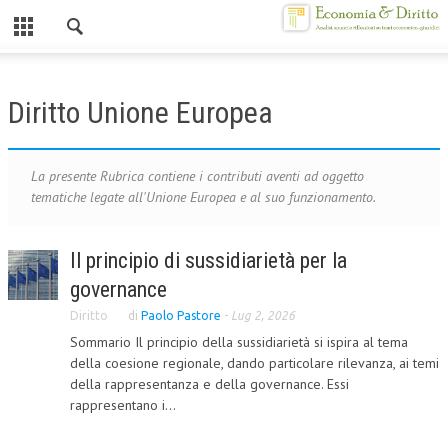
Chiuso
HOME
Diritto Unione Europea
CHI SIAMO
MISSION
La presente Rubrica contiene i contributi aventi ad oggetto
tematiche legate all'Unione Europea e al suo funzionamento.
CONTATTI
CENTRO STUDI
Il principio di sussidiarietà per la
governance
ATTO COSTITUTIVO E STATUTO
Diritto
di
Paolo Pastore
-
Lug 2, 2026
ORGANIZZAZIONE
Sommario Il principio della sussidiarietà si ispira al tema
della coesione regionale, dando particolare rilevanza, ai temi
OBIETTIVI
della rappresentanza e della governance. Essi
DIREZIONE SCIENTIFICA
rappresentano i...
ALTA FORMAZIONE