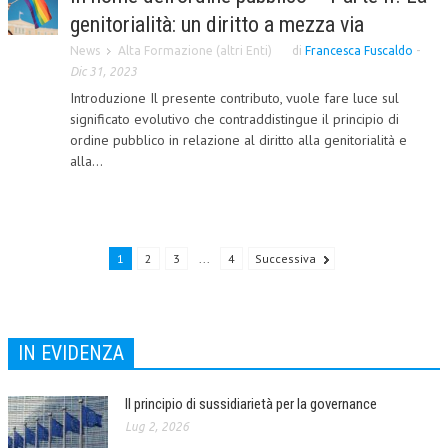
genitorialità: un diritto a mezza via
NEWS
News
Alta Formazione (altri Enti)
di
Francesca Fuscaldo
-
Dic 31, 2023
ARCHIVIO EVENTI (FINO AL 2022)
Introduzione Il presente contributo, vuole fare luce sul
CORSI ENTI TERZI
significato evolutivo che contraddistingue il principio di
ordine pubblico in relazione al diritto alla genitorialità e
PUBBLICAZIONI
alla...
BOLLETTINO FINANZIAMENTI
TELEGRAM
1
2
3
...
4
Successiva
DOCUMENTI
MANUALI E MONOGRAFIE
IN EVIDENZA
TESI DI LAUREA
MATERIALE DIDATTICO
Il principio di sussidiarietà per la governance
Lug 2, 2026
INVITI E PROMOZIONI