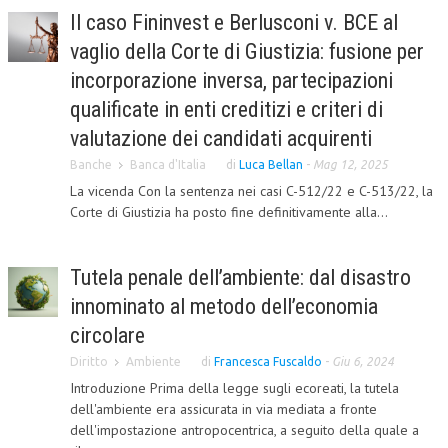
Il caso Fininvest e Berlusconi v. BCE al
CORSI CE.S.E.D.
vaglio della Corte di Giustizia: fusione per
ARCHIVIO CORSI 2015
incorporazione inversa, partecipazioni
DIVENTA SOCIO
qualificate in enti creditizi e criteri di
valutazione dei candidati acquirenti
BROCHURE CE.S.E.D.
Banche
Banca d'Italia
di
Luca Bellan
-
Mag 12, 2025
LA RIVISTA
La vicenda Con la sentenza nei casi C-512/22 e C-513/22, la
Corte di Giustizia ha posto fine definitivamente alla...
LA RIVISTA
COMITATO SCIENTIFICO
Tutela penale dell’ambiente: dal disastro
COMITATO EDITORIALE
innominato al metodo dell’economia
circolare
REDAZIONE
Diritto
Ambiente
di
Francesca Fuscaldo
-
Giu 6, 2024
PEER REVIEW
Introduzione Prima della legge sugli ecoreati, la tutela
dell'ambiente era assicurata in via mediata a fronte
CODICE ETICO
dell'impostazione antropocentrica, a seguito della quale a
AUTORI