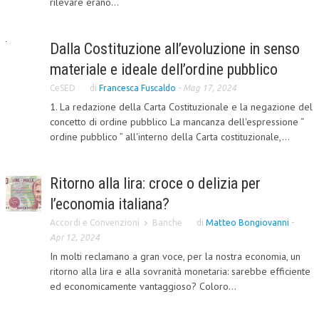
rilevare erano...
COLLABORA CON NOI
Dalla Costituzione all’evoluzione in senso
ECONOMIA
materiale e ideale dell’ordine pubblico
CORPORATE SOCIAL RESPONSIBILITY
CeSED
di
Francesca Fuscaldo
-
Mag 17, 2024
ECONOMIA DELL’ARTE
1. La redazione della Carta Costituzionale e la negazione del
concetto di ordine pubblico La mancanza dell'espressione “
INTERNAZIONALIZZAZIONE
ordine pubblico ” all'interno della Carta costituzionale,...
HUMAN RESOURCES
Ritorno alla lira: croce o delizia per
RISORSE UMANE
l’economia italiana?
MARKETING
Accordi e Convenzioni
Banche
di
Matteo Bongiovanni
-
TREASURY IN FINANCIAL SERVICES
Apr 12, 2024
In molti reclamano a gran voce, per la nostra economia, un
RISK MANAGEMENT
ritorno alla lira e alla sovranità monetaria: sarebbe efficiente
ed economicamente vantaggioso? Coloro...
SVILUPPO SOSTENIBILE
PERSONA E CITTÀ