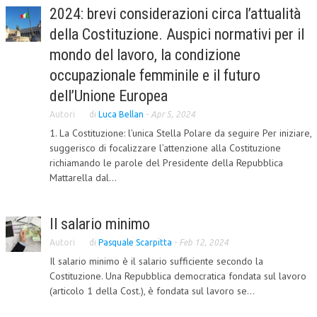
2024: brevi considerazioni circa l’attualità
L’UMANISTA
della Costituzione. Auspici normativi per il
DIRITTO
mondo del lavoro, la condizione
occupazionale femminile e il futuro
DIRITTO PENALE D’IMPRESA
dell’Unione Europea
DIRITTO DEL LAVORO
Autori
di
Luca Bellan
-
Apr 5, 2024
DIRITTO DEL WEB
1. La Costituzione: l’unica Stella Polare da seguire Per iniziare,
suggerisco di focalizzare l’attenzione alla Costituzione
DIRITTO DELLE IMPRESE IN CRISI
richiamando le parole del Presidente della Repubblica
Mattarella dal...
CRIMINOLOGIA E CRIMINALISTICA
SICUREZZA SUL LAVORO
Il salario minimo
FISCO
Autori
di
Pasquale Scarpitta
-
Feb 12, 2024
DIRITTO TRIBUTARIO
Il salario minimo è il salario sufficiente secondo la
Costituzione. Una Repubblica democratica fondata sul lavoro
FISCALITÀ INTERNAZIONALE
(articolo 1 della Cost.), è fondata sul lavoro se...
TAX RISK MANAGEMENT