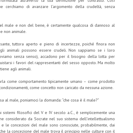
 formulata attraverso la sua definizione per contrasto. Così
 cerchiamo di avanzare l’argomento della crudeltà, senza
 del male e non del bene, è certamente qualcosa di dannoso al
a e non animale.
sante, tuttora aperto e pieno di incertezze, poiché finora non
li animali possono essere crudeli. Non sappiamo se i loro
roviamo senza senso), accadono per il bisogno della lotta per
uistarsi i favori del rappresentanti del sesso opposto. Ma molto
ene agli animali.
utarla come comportamento tipicamente umano – come prodotto
 condizionamenti, come concetto non caricato da nessuna azione.
sa al male, poniamoci la domanda: “che cosa è il male?”
hi sistemi filosofici del V e IV secolo a.C., è semplicemente una
e considerato da Socrate nel suo sistema dell’intellettualismo
e e le concezioni del male sono conosciute, probabilmente, dai
che la concezione del male trova il principio nelle culture con il