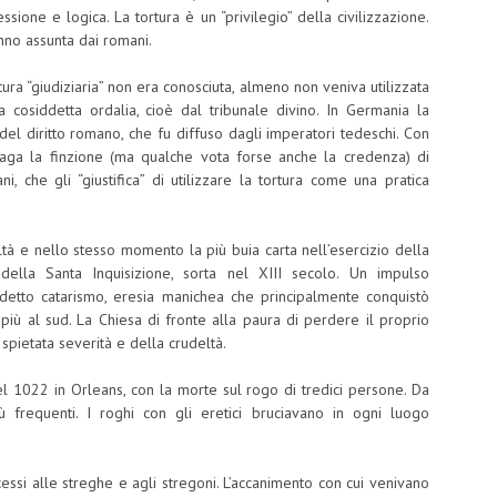
ssione e logica. La tortura è un “privilegio” della civilizzazione.
hanno assunta dai romani.
ura “giudiziaria” non era conosciuta, almeno non veniva utilizzata
 cosiddetta ordalia, cioè dal tribunale divino. In Germania la
del diritto romano, che fu diffuso dagli imperatori tedeschi. Con
laga la finzione (ma qualche vota forse anche la credenza) di
i, che gli “giustifica” di utilizzare la tortura come una pratica
eltà e nello stesso momento la più buia carta nell’esercizio della
 della Santa Inquisizione, sorta nel XIII secolo. Un impulso
ddetto catarismo, eresia manichea che principalmente conquistò
più al sud. La Chiesa di fronte alla paura di perdere il proprio
 spietata severità e della crudeltà.
l 1022 in Orleans, con la morte sul rogo di tredici persone. Da
frequenti. I roghi con gli eretici bruciavano in ogni luogo
cessi alle streghe e agli stregoni. L’accanimento con cui venivano