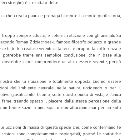
eci streghe) è il risultato delle
nza che crea la paura e propaga la morte. La morte purificatoria,
purtroppo sempre attuale, è l’eterna relazione con gli animali. Su
 Secondo Roman Zdziechoeski, famoso filosofo polacco e grande
sce tutte le creature viventi sulla terra è proprio la sofferenza e
si potrebbe trarre una semplice conclusione, che in base alla
ra dovrebbe saper comprendere un altro essere vivente, perciò
ostra che la situazione è totalmente opposta. L’uomo, essere
zioni dell’ambiente naturale, nella natura, uccidendo o per il
 giustificabile. L’uomo, sotto questo punto di vista, è l’unica
a fame, traendo spesso il piacere dalla stessa percezione della
li: un leone sazio o uno squalo non attaccano mai per un solo
to le uccisioni di massa di questa specie che, come confermano le
uccisioni sono completamente inspiegabili, poiché le statistiche