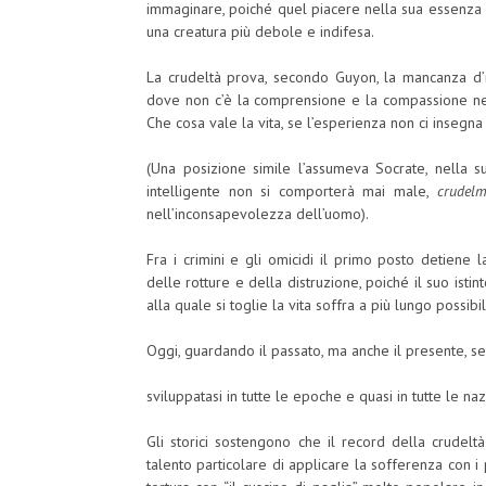
immaginare, poiché quel piacere nella sua essenza è
una creatura più debole e indifesa.
La crudeltà prova, secondo Guyon, la mancanza d’in
dove non c’è la comprensione e la compassione nel p
Che cosa vale la vita, se l’esperienza non ci insegn
(Una posizione simile l’assumeva Socrate, nella s
intelligente non si comporterà mai male,
crudelm
nell’inconsapevolezza dell’uomo).
Fra i crimini e gli omicidi il primo posto detiene 
delle rotture e della distruzione, poiché il suo isti
alla quale si toglie la vita soffra a più lungo possibil
Oggi, guardando il passato, ma anche il presente, se
sviluppatasi in tutte le epoche e quasi in tutte le naz
Gli storici sostengono che il record della crudeltà
talento particolare di applicare la sofferenza con i p