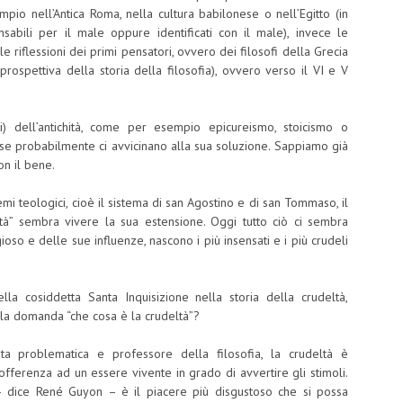
mpio nell’Antica Roma, nella cultura babilonese o nell’Egitto (in
sabili per il male oppure identificati con il male), invece le
e riflessioni dei primi pensatori, ovvero dei filosofi della Grecia
a prospettiva della storia della filosofia), ovvero verso il VI e V
ci) dell’antichità, come per esempio epicureismo, stoicismo o
se probabilmente ci avvicinano alla sua soluzione. Sappiamo già
n il bene.
mi teologici, cioè il sistema di san Agostino e di san Tommaso, il
tà” sembra vivere la sua estensione. Oggi tutto ciò ci sembra
oso e delle sue influenze, nascono i più insensati e i più crudeli
lla cosiddetta Santa Inquisizione nella storia della crudeltà,
la domanda “che cosa è la crudeltà”?
 problematica e professore della filosofia, la crudeltà è
fferenza ad un essere vivente in grado di avvertire gli stimoli.
 – dice René Guyon – è il piacere più disgustoso che si possa