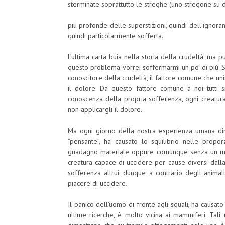
sterminate soprattutto le streghe (uno stregone su di
più profonde delle superstizioni, quindi dell’ignora
quindi particolarmente sofferta.
L’ultima carta buia nella storia della crudeltà, ma 
questo problema vorrei soffermarmi un po’ di più.
conoscitore della crudeltà, il fattore comune che uni
il dolore. Da questo fattore comune a noi tutti 
conoscenza della propria sofferenza, ogni creatu
non applicargli il dolore.
Ma ogni giorno della nostra esperienza umana dim
“pensante”, ha causato lo squilibrio nelle propor
guadagno materiale oppure comunque senza un motivo
creatura capace di uccidere per cause diversi dall
sofferenza altrui, dunque a contrario degli anima
piacere di uccidere.
Il panico dell’uomo di fronte agli squali, ha causa
ultime ricerche, è molto vicina ai mammiferi. Tali 