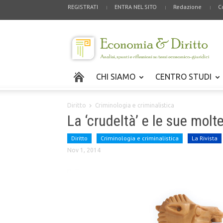
REGISTRATI
ENTRA NEL SITO
Redazione
C
CHI SIAMO
CENTRO STUDI
Diritto
Criminologia e criminalistica
La ‘crudeltà’ e le sue molt
Diritto
Criminologia e criminalistica
La Rivista
Nov 1, 2014