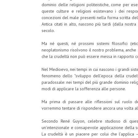
dominio delle religioni politeistiche, come per ese
queste culture e religioni esistevano i dei respon
concezioni del male presenti nella forma scritta dell
Antica citati in alto, nascono più tardi (dalla nostr
secolo.
Ma né questi, né prossimi sistemi filosofici (eti
neoplatonismo risolvono il nostro problema, anche 
che la crudeltà non può essere messa in rapporto co
Nel Medioevo, nei tempi in cui nascono i grandi siste
fenomeno dello “sviluppo dell’epoca della crudel
paradossale: nei tempi del più grande dominio religi
modi di applicare la sofferenza alle persone.
Ma prima di passare alle riflessioni sul ruolo de
vorremmo tentare di rispondere ancora una volta al
Secondo René Guyon, celebre studioso di questa
un’intenzionale e consapevole applicazione della so
La crudeltà è un piacere per colui che l’applica