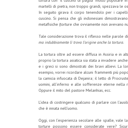
tortura con “il cuscino di paglia” molto popolare in 
martelli di pietra, non troppo grandi, spezzava le os
In seguito girava il corpo tenendolo per i cape
cuscino. Si pensa che gli indonesiani dimostravano 
metafisiche (torture che ovviamente non avevano nu
Tale considerazione trova il riflesso nelle parole 
ma indubbiamente lì trova l’origine anche la tortura
.
La tortura oltre ad essere diffusa in Assiria e in al
proprio la tortura asiatica sia stata a invadere anche 
e i greci si sono dimostrati dei bravi allievi. La lo
esempio, vorrei ricordare alcuni frammenti più popo
la camicia infuocata di Dejanira; il letto di Procrus
uomini, all’inferno e alle sofferenze eterne nella
Oppure il mito del pastore Melanhias, ecc.
L’idea di costringere qualcuno di parlare con l’ausi
che è innata nell’uomo.
Oggi, con l’esperienza secolare alle spalle, vale 
torture possono essere considerate vere? Sicur