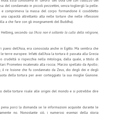
India. Essa consisteva in “lavoro” del boia che con l’utilizzo dei
sa del condannato in piccoli pezzettini, senza togliergli la pelle.
lli e comprimeva la massa del corpo formandone il cosiddetto
una capacità altrettanto alta nelle torture che nelle riflessioni
lla a che fare con gli insegnamenti del Buddha).
di Helbing, secondo cui
l’Asia non è soltanto la culla della religione,
tri paesi dell’Asia, era conosciuta anche in Egitto. Ma sembra che
le terre europee. Infatti dall’Asia la tortura è passata alla Grecia
ro crudeltà si rispecchia nella mitologia, dalla quale, a titolo di
lari: Prometeo incatenato alla roccia; Marzio spellato da Apollo;
te, il re Issione che fu condannato da Zeus, dio degli dei e degli
 ruota della tortura per aver corteggiato la sua moglie Giunone.
lio delle torture risale alle origini del mondo e si potrebbe dire
la pena porci la domanda se le informazioni acquisite durante le
amente no. Nonostante ciò, i numerosi esempi della storia