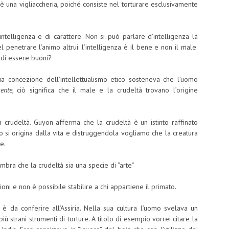
 una vigliaccheria, poiché consiste nel torturare esclusivamente
telligenza e di carattere. Non si può parlare d’intelligenza là
enetrare l’animo altrui: l’intelligenza è il bene e non il male.
a di essere buoni?
ua concezione dell’intellettualismo etico sosteneva che l’uomo
ente
, ciò significa che il male e la crudeltà trovano l’origine
la crudeltà. Guyon afferma che la crudeltà è un istinto raffinato
nto si origina dalla vita e distruggendola vogliamo che la creatura
e.
mbra che la crudeltà sia una specie di “arte”
ioni e non è possibile stabilire a chi appartiene il primato.
 è da conferire all’Assiria. Nella sua cultura l’uomo svelava un
iù strani strumenti di torture. A titolo di esempio vorrei citare la