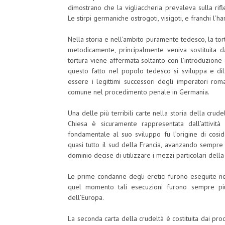
dimostrano che la vigliaccheria prevaleva sulla rifle
Le stirpi germaniche ostrogoti, visigoti, e franchi l’
Nella storia e nell’ambito puramente tedesco, la tort
metodicamente, principalmente veniva sostituita da
tortura viene affermata soltanto con l’introduzione 
questo fatto nel popolo tedesco si sviluppa e di
essere i legittimi successori degli imperatori roman
comune nel procedimento penale in Germania.
Una delle più terribili carte nella storia della crud
Chiesa è sicuramente rappresentata dall’attività
fondamentale al suo sviluppo fu l’origine di cosi
quasi tutto il sud della Francia, avanzando sempre 
dominio decise di utilizzare i mezzi particolari della
Le prime condanne degli eretici furono eseguite ne
quel momento tali esecuzioni furono sempre più 
dell’Europa.
La seconda carta della crudeltà è costituita dai pro