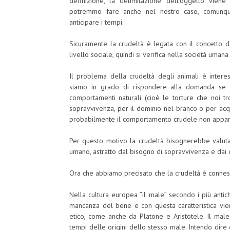
definizione, la delimitazione dell’oggetto viene
potremmo fare anche nel nostro caso, comunque
anticipare i tempi.
Sicuramente la crudeltà è legata con il concetto
livello sociale, quindi si verifica nella società uman
Il problema della crudeltà degli animali è interes
siamo in grado di rispondere alla domanda se g
comportamenti naturali (cioè le torture che noi t
sopravvivenza, per il dominio nel branco o per acq
probabilmente il comportamento crudele non apparti
Per questo motivo la crudeltà bisognerebbe val
umano, astratto dal bisogno di sopravvivenza e dai
Ora che abbiamo precisato che la crudeltà è connes
Nella cultura europea ”il male” secondo i più antic
mancanza del bene e con questa caratteristica vien
etico, come anche da Platone e Aristotele. Il mal
tempi delle origini dello stesso male. Intendo dire 