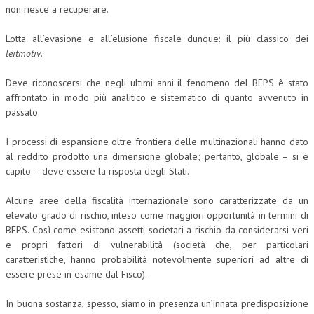
non riesce a recuperare.
COLLABORA CON NOI
Lotta all’evasione e all’elusione fiscale dunque: il più classico dei
ECONOMIA
leitmotiv
.
CORPORATE SOCIAL RESPONSIBILITY
Deve riconoscersi che negli ultimi anni il fenomeno del BEPS è stato
affrontato in modo più analitico e sistematico di quanto avvenuto in
ECONOMIA DELL’ARTE
passato.
INTERNAZIONALIZZAZIONE
I processi di espansione oltre frontiera delle multinazionali hanno dato
al reddito prodotto una dimensione globale; pertanto, globale – si è
HUMAN RESOURCES
capito – deve essere la risposta degli Stati.
RISORSE UMANE
Alcune aree della fiscalità internazionale sono caratterizzate da un
MARKETING
elevato grado di rischio, inteso come maggiori opportunità in termini di
BEPS. Così come esistono assetti societari a rischio da considerarsi veri
TREASURY IN FINANCIAL SERVICES
e propri fattori di vulnerabilità (società che, per particolari
caratteristiche, hanno probabilità notevolmente superiori ad altre di
RISK MANAGEMENT
essere prese in esame dal Fisco).
SVILUPPO SOSTENIBILE
In buona sostanza, spesso, siamo in presenza un’innata predisposizione
PERSONA E CITTÀ