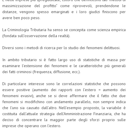
massimizzazione del profitto” come riprovevoli, prendendone le
CRIMINOLOGIA TRIBUTARIA
distanze, vengono spesso emarginati e i loro giudizi finiscono per
avere ben poco peso.
CFC E PARADISI FISCALI
La Criminologia Tributaria ha senso se concepita come scienza empirica
TRANSFER PRICING
(fondata sull’osservazione della realtà).
PRASSI
Diversi sono i metodi di ricerca per lo studio dei fenomeni delittuosi.
AMMINISTRATIVA
In ambito tributario si è fatto largo uso di statistiche di massa per
TRIBUTARIA
esaminare l’estensione dei fenomeni e le caratteristiche più generali
dei fatti criminosi (frequenza, diffusione, ecc.).
GIURISPRUDENZA
EUROPEA
Di particolare interesse sono le correlazioni statistiche che possono
essere positive (aumento dei rapporti con l’estero = aumento dei
COSTITUZIONALE
fenomeni evasivi), anche se si deve affermare che il fatto che due
fenomeni si modifichino con andamento parallelo, non sempre indica
CIVILE
che l’uno sia causato dall’altro. Nell’esempio proposto, la variabile è
costituita dall’attuale strategia dell’Amministrazione Finanziaria, che ha
TRIBUTARIA
deciso di concentrare la maggior parte degli sforzi proprio sulle
PENALE
imprese che operano con l’estero.