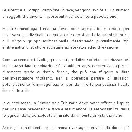
NEWS
Le ricerche su gruppi campione, invece, vengono svolte su un numero
di soggetti che diventa “rappresentativo” dell’intera popolazione.
ARCHIVIO EVENTI (FINO AL 2022)
Ma la Criminologia Tributaria deve poter soprattutto procedere per
CORSI ENTI TERZI
osservazioni individuali: con questo metodo si studia la singola impresa
o il singolo gruppo multinazionale, descrivendo puntualmente “tipi
PUBBLICAZIONI
emblematici” di strutture societarie ad elevato rischio di evasione.
BOLLETTINO FINANZIAMENTI
Come accennato, talvolta, gli assetti produttivi societari, sintetizzandosi
in una azzardata combinazione funzioni/mercati, si caratterizzano per un
TELEGRAM
allarmante grado di rischio fiscale, che può non sfuggire al fiuto
dell’investigatore tributario. Ben si potrebbe parlare di situazioni
DOCUMENTI
potenzialmente “criminogenetiche” per definire la pericolosità fiscale
innanzi descritta.
MANUALI E MONOGRAFIE
In questo senso, la Criminologia Tributaria deve poter offrire gli spunti
TESI DI LAUREA
per una sana prevenzione fiscale assumendosi la responsabilità della
“prognosi” della pericolosità criminale da un punto di vista tributario.
MATERIALE DIDATTICO
INVITI E PROMOZIONI
Ancora, il contribuente che combina i vantaggi derivanti da due o più