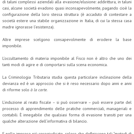
di taluni complessi aziendali alla evasione/elusione: addirittura, in taluni
casi, alcune società evadono quasi inconsapevolmente, pagando cioè la
L’UMANISTA
configurazione della loro stessa struttura (è accaduto di contestare a
società estere una stabile organizzazione in Italia, di cui la stessa casa
DIRITTO
madre ignorasse l’esistenza).
DIRITTO PENALE D’IMPRESA
Altre imprese scelgono consapevolmente di erodere la base
DIRITTO DEL LAVORO
imponibile.
DIRITTO DEL WEB
L’occultamento di materia imponibile al Fisco non è altro che uno dei
tanti modi di agire e di comportarsi sulla scena economica.
DIRITTO DELLE IMPRESE IN CRISI
CRIMINOLOGIA E CRIMINALISTICA
La Criminologia Tributaria studia questa particolare inclinazione della
devianza ed è un approccio che si è reso necessario dopo anni e anni
SICUREZZA SUL LAVORO
di riforme solo
à la carte
.
FISCO
L’induzione al reato fiscale – si può osservare – può essere parte del
processo di apprendimento delle pratiche commerciali, manageriali e
DIRITTO TRIBUTARIO
contabili. È innegabile che qualsiasi forma di evasione transiti per una
FISCALITÀ INTERNAZIONALE
qualche alterazione dell’informativa di bilancio.
TAX RISK MANAGEMENT
E nelle imprese più spregiudicate, coloro che definiscono tali “metodi di