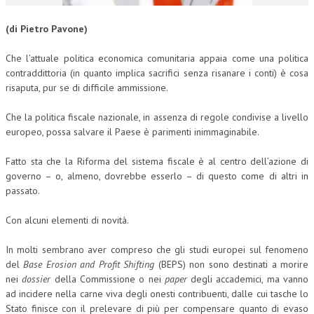
CORSI CE.S.E.D.
(di Pietro Pavone)
ARCHIVIO CORSI 2015
Che l’attuale politica economica comunitaria appaia come una politica
contraddittoria (in quanto implica sacrifici senza risanare i conti) è cosa
DIVENTA SOCIO
risaputa, pur se di difficile ammissione.
BROCHURE CE.S.E.D.
Che la politica fiscale nazionale, in assenza di regole condivise a livello
LA RIVISTA
europeo, possa salvare il Paese è parimenti inimmaginabile.
LA RIVISTA
Fatto sta che la Riforma del sistema fiscale è al centro dell’azione di
governo – o, almeno, dovrebbe esserlo – di questo come di altri in
COMITATO SCIENTIFICO
passato.
COMITATO EDITORIALE
Con alcuni elementi di novità.
REDAZIONE
In molti sembrano aver compreso che gli studi europei sul fenomeno
PEER REVIEW
del
Base Erosion and Profit Shifting
(BEPS) non sono destinati a morire
nei
dossier
della Commissione o nei
paper
degli accademici, ma vanno
CODICE ETICO
ad incidere nella carne viva degli onesti contribuenti, dalle cui tasche lo
Stato finisce con il prelevare di più per compensare quanto di evaso
AUTORI