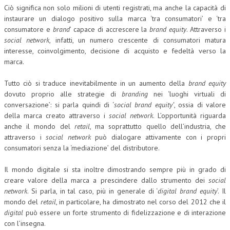
Ciò significa non solo milioni di utenti registrati, ma anche la capacità di
CORSI CE.S.E.D.
instaurare un dialogo positivo sulla marca ‘tra consumatori’ e ‘tra
consumatore e
brand
’ capace di accrescere la
brand equity
. Attraverso i
ARCHIVIO CORSI 2015
social network
, infatti, un numero crescente di consumatori matura
interesse, coinvolgimento, decisione di acquisto e fedeltà verso la
DIVENTA SOCIO
marca.
BROCHURE CE.S.E.D.
Tutto ciò si traduce inevitabilmente in un aumento della
brand equity
dovuto proprio alle strategie di
LA RIVISTA
branding
nei ‘luoghi virtuali di
conversazione’: si parla quindi di ‘
social brand equity’
, ossia di valore
della marca creato attraverso i
social network
. L’opportunità riguarda
LA RIVISTA
anche il mondo del
retail
, ma soprattutto quello dell’industria, che
COMITATO SCIENTIFICO
attraverso i
social network
può dialogare attivamente con i propri
consumatori senza la ‘mediazione’ del distributore.
COMITATO EDITORIALE
Il mondo digitale si sta inoltre dimostrando sempre più in grado di
REDAZIONE
creare valore della marca a prescindere dallo strumento dei
social
network
. Si parla, in tal caso, più in generale di ‘
digital brand equity
’. Il
PEER REVIEW
mondo del
retail
, in particolare, ha dimostrato nel corso del 2012 che il
CODICE ETICO
digital
può essere un forte strumento di fidelizzazione e di interazione
con l’insegna.
AUTORI