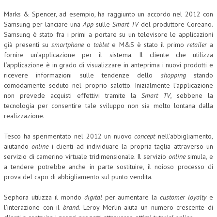
Marks & Spencer, ad esempio, ha raggiunto un accordo nel 2012 con
COLLABORA CON NOI
Samsung per lanciare una
App
sulle
Smart TV
del produttore Coreano.
Samsung è stato fra i primi a portare su un televisore le applicazioni
ECONOMIA
già presenti su
smartphone
o
tablet
e M&S è stato il primo
retailer
a
CORPORATE SOCIAL RESPONSIBILITY
fornire un’applicazione per il sistema. Il cliente che utilizza
l’applicazione è in grado di visualizzare in anteprima i nuovi prodotti e
ECONOMIA DELL’ARTE
ricevere informazioni sulle tendenze dello
shopping
stando
comodamente seduto nel proprio salotto. Inizialmente l’applicazione
INTERNAZIONALIZZAZIONE
non prevede acquisti effettivi tramite la
Smart TV
, sebbene la
tecnologia per consentire tale sviluppo non sia molto lontana dalla
HUMAN RESOURCES
realizzazione.
RISORSE UMANE
Tesco ha sperimentato nel 2012 un nuovo
concept
nell’abbigliamento,
MARKETING
aiutando
online
i clienti ad individuare la propria taglia attraverso un
servizio di camerino virtuale tridimensionale. Il servizio
online
simula, e
TREASURY IN FINANCIAL SERVICES
a tendere potrebbe anche in parte sostituire, il noioso processo di
prova del capo di abbigliamento sul punto vendita.
RISK MANAGEMENT
Sephora utilizza il mondo
digital
per aumentare la
customer loyalty
e
SVILUPPO SOSTENIBILE
l’interazione con il
brand
. Leroy Merlin aiuta un numero crescente di
PERSONA E CITTÀ