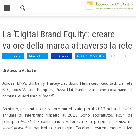
Chiuso
HOME
La ‘Digital Brand Equity’: creare
CHI SIAMO
valore della marca attraverso la rete
MISSION
Economia
Marketing
La Rivista
N. 003 - 07/2013
Lug 1, 2013
CONTATTI
di Alessio Abbate
CENTRO STUDI
Adidas, BMW, Burberry, Harley-Davidson, Heineken, Ikea, Jack Daniel’s,
ATTO COSTITUTIVO E STATUTO
KFC, Louis Vuitton, Pampers, Pizza Hut, Publix, Zara: che cosa hanno in
comune questi tredici
brand
?
ORGANIZZAZIONE
Anzitutto, presentano un valore più elevato per il 2012 nella classifica
OBIETTIVI
annuale di Interbrand rispetto al 2011. Sono, soprattutto, alcuni dei
principali
brand
che continuano a valorizzare la propria presenza nei
DIREZIONE SCIENTIFICA
social network
, in particolare con pagine Facebook estremamente attive.
ALTA FORMAZIONE