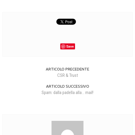
CRIMINOLOGIA TRIBUTARIA
CFC E PARADISI FISCALI
TRANSFER PRICING
PRASSI
Save
AMMINISTRATIVA
TRIBUTARIA
ARTICOLO PRECEDENTE
CSR & Trust
GIURISPRUDENZA
ARTICOLO SUCCESSIVO
EUROPEA
Spam: dalla padella alla... mail!
COSTITUZIONALE
CIVILE
TRIBUTARIA
PENALE