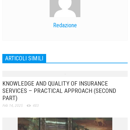
NEWS
ARCHIVIO EVENTI (FINO AL 2022)
Redazione
CORSI ENTI TERZI
PUBBLICAZIONI
BOLLETTINO FINANZIAMENTI
ARTICOLI SIMILI
TELEGRAM
DOCUMENTI
KNOWLEDGE AND QUALITY OF INSURANCE
SERVICES – PRACTICAL APPROACH (SECOND
MANUALI E MONOGRAFIE
PART)
TESI DI LAUREA
Feb 14, 2025
483
MATERIALE DIDATTICO
INVITI E PROMOZIONI