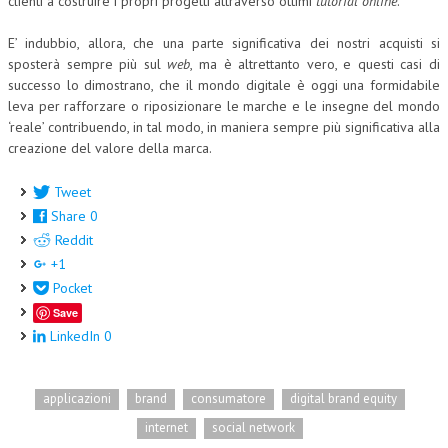
clienti a costruire i propri progetti attraverso ottimi
tutorial online
.
L’UMANISTA
E’ indubbio, allora, che una parte significativa dei nostri acquisti si
sposterà sempre più sul
web
, ma è altrettanto vero, e questi casi di
DIRITTO
successo lo dimostrano, che il mondo digitale è oggi una formidabile
leva per rafforzare o riposizionare le marche e le insegne del mondo
DIRITTO PENALE D’IMPRESA
‘reale’ contribuendo, in tal modo, in maniera sempre più significativa alla
DIRITTO DEL LAVORO
creazione del valore della marca.
DIRITTO DEL WEB
Tweet
Share
0
DIRITTO DELLE IMPRESE IN CRISI
Reddit
CRIMINOLOGIA E CRIMINALISTICA
+1
Pocket
SICUREZZA SUL LAVORO
Save
FISCO
LinkedIn
0
DIRITTO TRIBUTARIO
applicazioni
brand
consumatore
digital brand equity
FISCALITÀ INTERNAZIONALE
internet
social network
TAX RISK MANAGEMENT