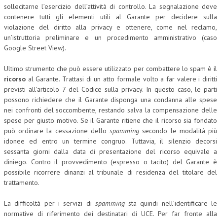
sollecitarne l’esercizio dell’attività di controllo. La segnalazione deve
NEWS
contenere tutti gli elementi utili al Garante per decidere sulla
violazione del diritto alla privacy e ottenere, come nel reclamo,
ARCHIVIO EVENTI (FINO AL 2022)
un’istruttoria preliminare e un procedimento amministrativo (caso
Google Street View).
CORSI ENTI TERZI
Ultimo strumento che può essere utilizzato per combattere lo spam è il
PUBBLICAZIONI
ricorso
al Garante. Trattasi di un atto formale volto a far valere i diritti
previsti all’articolo 7 del Codice sulla privacy. In questo caso, le parti
BOLLETTINO FINANZIAMENTI
possono richiedere che il Garante disponga una condanna alle spese
nei confronti del soccombente, restando salva la compensazione delle
TELEGRAM
spese per giusto motivo. Se il Garante ritiene che il ricorso sia fondato
può ordinare la cessazione dello
spamming
secondo le modalità più
DOCUMENTI
idonee ed entro un termine congruo. Tuttavia, il silenzio decorsi
sessanta giorni dalla data di presentazione del ricorso equivale a
MANUALI E MONOGRAFIE
diniego. Contro il provvedimento (espresso o tacito) del Garante è
possibile ricorrere dinanzi al tribunale di residenza del titolare del
TESI DI LAUREA
trattamento.
MATERIALE DIDATTICO
La difficoltà per i servizi di
spamming
sta quindi nell’identificare le
INVITI E PROMOZIONI
normative di riferimento dei destinatari di UCE. Per far fronte alla