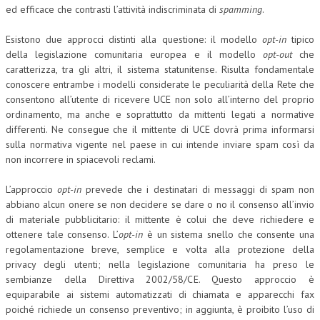
ed efficace che contrasti l’attività indiscriminata di
spamming
.
COLLABORA CON NOI
Esistono due approcci distinti alla questione: il modello
opt-in
tipico
ECONOMIA
della legislazione comunitaria europea e il modello
opt-out
che
caratterizza, tra gli altri, il sistema statunitense. Risulta fondamentale
CORPORATE SOCIAL RESPONSIBILITY
conoscere entrambe i modelli considerate le peculiarità della Rete che
consentono all’utente di ricevere UCE non solo all’interno del proprio
ECONOMIA DELL’ARTE
ordinamento, ma anche e soprattutto da mittenti legati a normative
differenti. Ne consegue che il mittente di UCE dovrà prima informarsi
INTERNAZIONALIZZAZIONE
sulla normativa vigente nel paese in cui intende inviare spam così da
non incorrere in spiacevoli reclami.
HUMAN RESOURCES
RISORSE UMANE
L’approccio
opt-in
prevede che i destinatari di messaggi di spam non
abbiano alcun onere se non decidere se dare o no il consenso all’invio
MARKETING
di materiale pubblicitario: il mittente è colui che deve richiedere e
ottenere tale consenso. L’
opt-in
è un sistema snello che consente una
TREASURY IN FINANCIAL SERVICES
regolamentazione breve, semplice e volta alla protezione della
privacy degli utenti; nella legislazione comunitaria ha preso le
RISK MANAGEMENT
sembianze della Direttiva 2002/58/CE. Questo approccio è
SVILUPPO SOSTENIBILE
equiparabile ai sistemi automatizzati di chiamata e apparecchi fax
poiché richiede un consenso preventivo; in aggiunta, è proibito l’uso di
PERSONA E CITTÀ