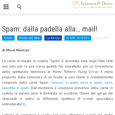
Chiuso
HOME
Spam: dalla padella alla… mail!
CHI SIAMO
Diritto
Diritto del Web
La Rivista
N. 003 - 07/2013
Lug 1, 2013
MISSION
di Micol Nantiat
CONTATTI
La carne di maiale in scatola “Spam” è diventata nota negli Stati Uniti
CENTRO STUDI
non solo per la sua scarsa qualità, ma soprattutto per un tormentone
dello spettacolo televisivo di
Monty Python’s Flying Circus
: il menù
ATTO COSTITUTIVO E STATUTO
proposto dalla cameriera di un locale ai suoi clienti è costantemente
composto dalla carne Spam.
Salsicce e spam, uova e spam, uova,
ORGANIZZAZIONE
pancetta e spam
. Dall’insistenza e ossessiva presenza della carne in
scatola, la parola
spam
è diventata un vocabolo chiave del gergo dei
OBIETTIVI
cibernauti e indica la diffusione ripetitiva di e-mail spazzatura
DIREZIONE SCIENTIFICA
indesiderate
[1]
.
ALTA FORMAZIONE
L’attività di
spamming
è svolta non solo attraverso e-mail ma anche