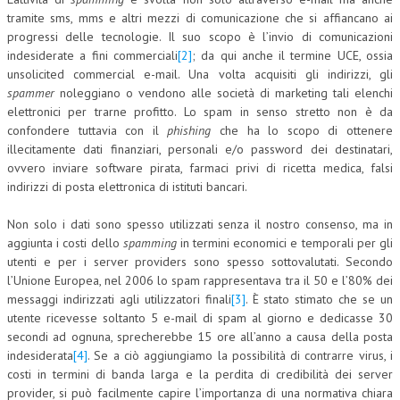
tramite sms, mms e altri mezzi di comunicazione che si affiancano ai
CORSI CE.S.E.D.
progressi delle tecnologie. Il suo scopo è l’invio di comunicazioni
indesiderate a fini commerciali
[2]
; da qui anche il termine UCE, ossia
ARCHIVIO CORSI 2015
unsolicited commercial e-mail. Una volta acquisiti gli indirizzi, gli
spammer
DIVENTA SOCIO
noleggiano o vendono alle società di marketing tali elenchi
elettronici per trarne profitto. Lo spam in senso stretto non è da
BROCHURE CE.S.E.D.
confondere tuttavia con il
phishing
che ha lo scopo di ottenere
illecitamente dati finanziari, personali e/o password dei destinatari,
LA RIVISTA
ovvero inviare software pirata, farmaci privi di ricetta medica, falsi
indirizzi di posta elettronica di istituti bancari.
LA RIVISTA
Non solo i dati sono spesso utilizzati senza il nostro consenso, ma in
COMITATO SCIENTIFICO
aggiunta i costi dello
spamming
in termini economici e temporali per gli
utenti e per i server providers sono spesso sottovalutati. Secondo
COMITATO EDITORIALE
l’Unione Europea, nel 2006 lo spam rappresentava tra il 50 e l’80% dei
messaggi indirizzati agli utilizzatori finali
[3]
. È stato stimato che se un
REDAZIONE
utente ricevesse soltanto 5 e-mail di spam al giorno e dedicasse 30
PEER REVIEW
secondi ad ognuna, sprecherebbe 15 ore all’anno a causa della posta
indesiderata
[4]
. Se a ciò aggiungiamo la possibilità di contrarre virus, i
CODICE ETICO
costi in termini di banda larga e la perdita di credibilità dei server
provider, si può facilmente capire l’importanza di una normativa chiara
AUTORI