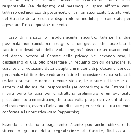
responsabile (se designato) dei messaggi di spam affinché cessi
CRIMINOLOGIA TRIBUTARIA
l’utilizzo dell’indirizzo di posta elettronica non autorizzato. Sul sito web
del Garante della privacy è disponibile un modulo pre-compilato per
CFC E PARADISI FISCALI
agevolare l’uso di questo strumento.
TRANSFER PRICING
In caso di mancato o insoddisfacente riscontro, l’utente ha due
PRASSI
possibilità non cumulabili: rivolgersi a un giudice -che, accertata il
carattere indesiderato della violazione, può disporre un risarcimento
AMMINISTRATIVA
del danno- ovvero al Garante della privacy. Nel secondo caso, il
destinatario di UCE può presentare un
reclamo
con cui denunciare al
TRIBUTARIA
Garante una violazione della disciplina in materia di protezione dei dati
personali. A tal fine, deve indicare i fatti e le circostanze su cui si basa il
GIURISPRUDENZA
reclamo stesso, le norme ritenute violate, le misure richieste e gli
EUROPEA
estremi del titolare, del responsabile (se conosciuto) e dell’istante. La
misura pone le basi per un’istruttoria preliminare e un eventuale
COSTITUZIONALE
procedimento amministrativo, che a sua volta può prescrivere il blocco
del trattamento, ovvero l’adozione di misure per rendere il trattamento
CIVILE
conforme alla normativa (caso Peppermint).
TRIBUTARIA
Essendo il reclamo a pagamento, l’utente può anche utilizzare lo
PENALE
strumento gratuito della
segnalazione
al Garante, finalizzata a