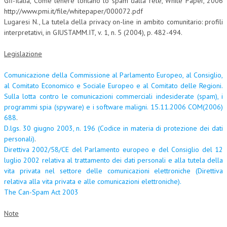
Gfi-Italia, Come tenere lontano lo spam dalla rete, White Paper, 2006
http://www.pmi.it/file/whitepaper/000072.pdf
Lugaresi N., La tutela della privacy on-line in ambito comunitario: profili
interpretativi, in GIUSTAMM.IT, v. 1, n. 5 (2004), p. 482-494.
Legislazione
Comunicazione della Commissione al Parlamento Europeo, al Consiglio,
al Comitato Economico e Sociale Europeo e al Comitato delle Regioni.
Sulla lotta contro le comunicazioni commerciali indesiderate (spam), i
programmi spia (spyware) e i software maligni. 15.11.2006 COM(2006)
688
.
D.lgs. 30 giugno 2003, n. 196 (Codice in materia di protezione dei dati
personali)
.
Direttiva 2002/58/CE del Parlamento europeo e del Consiglio del 12
luglio 2002 relativa al trattamento dei dati personali e alla tutela della
vita privata nel settore delle comunicazioni elettroniche (Direttiva
relativa alla vita privata e alle comunicazioni elettroniche).
The Can-Spam Act 2003
Note