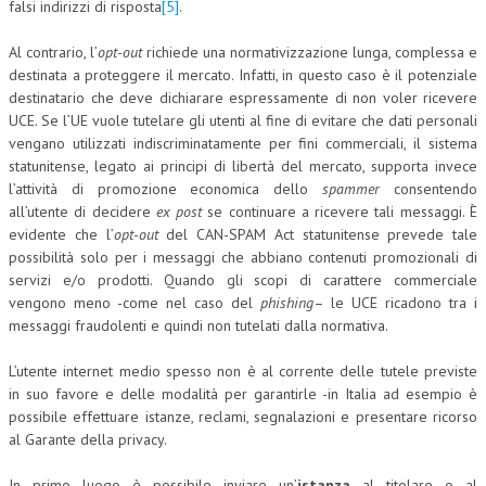
falsi indirizzi di risposta
[5]
.
L’UMANISTA
Al contrario, l’
opt-out
richiede una normativizzazione lunga, complessa e
destinata a proteggere il mercato. Infatti, in questo caso è il potenziale
DIRITTO
destinatario che deve dichiarare espressamente di non voler ricevere
DIRITTO PENALE D’IMPRESA
UCE. Se l’UE vuole tutelare gli utenti al fine di evitare che dati personali
vengano utilizzati indiscriminatamente per fini commerciali, il sistema
DIRITTO DEL LAVORO
statunitense, legato ai principi di libertà del mercato, supporta invece
l’attività di promozione economica dello
spammer
consentendo
DIRITTO DEL WEB
all’utente di decidere
ex post
se continuare a ricevere tali messaggi. È
evidente che l’
opt-out
del CAN-SPAM Act statunitense prevede tale
DIRITTO DELLE IMPRESE IN CRISI
possibilità solo per i messaggi che abbiano contenuti promozionali di
CRIMINOLOGIA E CRIMINALISTICA
servizi e/o prodotti. Quando gli scopi di carattere commerciale
vengono meno -come nel caso del
phishing
– le UCE ricadono tra i
SICUREZZA SUL LAVORO
messaggi fraudolenti e quindi non tutelati dalla normativa.
FISCO
L’utente internet medio spesso non è al corrente delle tutele previste
in suo favore e delle modalità per garantirle -in Italia ad esempio è
DIRITTO TRIBUTARIO
possibile effettuare istanze, reclami, segnalazioni e presentare ricorso
FISCALITÀ INTERNAZIONALE
al Garante della privacy.
TAX RISK MANAGEMENT
In primo luogo è possibile inviare un’
istanza
al titolare o al