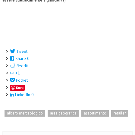
NEWS
ARCHIVIO EVENTI (FINO AL 2022)
CORSI ENTI TERZI
PUBBLICAZIONI
Tweet
BOLLETTINO FINANZIAMENTI
Share
0
Reddit
TELEGRAM
+1
Pocket
DOCUMENTI
Save
LinkedIn
0
MANUALI E MONOGRAFIE
TESI DI LAUREA
albero merceologico
area geografica
assortimento
retailer
MATERIALE DIDATTICO
INVITI E PROMOZIONI