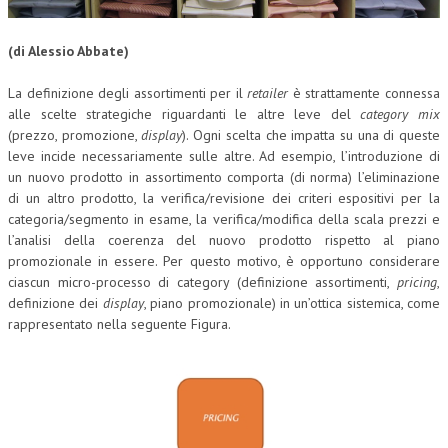
CORSI CE.S.E.D.
(di Alessio Abbate)
ARCHIVIO CORSI 2015
La definizione degli assortimenti per il
retailer
è strattamente connessa
DIVENTA SOCIO
alle scelte strategiche riguardanti le altre leve del
category mix
(prezzo, promozione,
display
). Ogni scelta che impatta su una di queste
BROCHURE CE.S.E.D.
leve incide necessariamente sulle altre. Ad esempio, l’introduzione di
un nuovo prodotto in assortimento comporta (di norma) l’eliminazione
LA RIVISTA
di un altro prodotto, la verifica/revisione dei criteri espositivi per la
categoria/segmento in esame, la verifica/modifica della scala prezzi e
LA RIVISTA
l’analisi della coerenza del nuovo prodotto rispetto al piano
promozionale in essere. Per questo motivo, è opportuno considerare
COMITATO SCIENTIFICO
ciascun micro-processo di category (definizione assortimenti,
pricing
,
COMITATO EDITORIALE
definizione dei
display
, piano promozionale) in un’ottica sistemica, come
rappresentato nella seguente Figura.
REDAZIONE
PEER REVIEW
CODICE ETICO
AUTORI