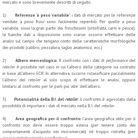
mercato e sono brevemente descritti di seguito.
CRIMINOLOGIA TRIBUTARIA
1)
Referenze ‘a peso variabile’
: i dati di mercato per le referenze
CFC E PARADISI FISCALI
vendute ‘a peso fisso’ sono facilmente reperibili. Per quelle a peso
variabile, ossia la gran parte dei freschissimi (ortofrutta, carni e pesce),
TRANSFER PRICING
le banche dati a disposizione sono scarse: occorre effettuare delle
analisi sul campo che tengano conto delle caratteristiche morfologiche
PRASSI
dei prodotti (calibro, pezzatura, taglio anatomico, ecc.)
AMMINISTRATIVA
2)
Albero merceologico
: Il confronto con i dati di
performance
del
TRIBUTARIA
retailer
è possibile nel caso in cui l’albero delle categorie sia costruito
in base all’albero ECR. In alternativa, occorre riclassificare parzialmente
GIURISPRUDENZA
l’albero del
retailer
al solo scopo di effettuare le analisi, oppure
limitarsi al confronto per le parti più ‘alte’ dell’albero.
EUROPEA
3)
Potenzialità della B.I. del
retailer
: il confronto è agevolato dalla
COSTITUZIONALE
possibilità di importare i dati di mercato nella B.I. del
retailer
.
CIVILE
4)
Area geografica per il confronto
: l’area geografica utile per il
TRIBUTARIA
confronto non deve essere troppo estesa (per tenere conto dei
comportamenti d’acquisto nei micromercati) né troppo ristretta (per
PENALE
essere statisticamente significativa).