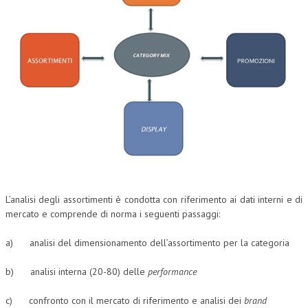
COLLABORA CON NOI
ECONOMIA
CORPORATE SOCIAL RESPONSIBILITY
ECONOMIA DELL’ARTE
INTERNAZIONALIZZAZIONE
HUMAN RESOURCES
RISORSE UMANE
L’analisi degli assortimenti è condotta con riferimento ai dati interni e di
MARKETING
mercato e comprende di norma i seguenti passaggi:
TREASURY IN FINANCIAL SERVICES
a) analisi del dimensionamento dell’assortimento per la categoria
RISK MANAGEMENT
b) analisi interna (20-80) delle
performance
SVILUPPO SOSTENIBILE
c) confronto con il mercato di riferimento e analisi dei
brand
PERSONA E CITTÀ