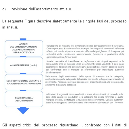
d) revisione dell’assortimento attuale.
L’UMANISTA
DIRITTO
La seguente Figura descrive sinteticamente le singole fasi del processo
in analisi.
DIRITTO PENALE D’IMPRESA
DIRITTO DEL LAVORO
DIRITTO DEL WEB
DIRITTO DELLE IMPRESE IN CRISI
CRIMINOLOGIA E CRIMINALISTICA
SICUREZZA SUL LAVORO
FISCO
DIRITTO TRIBUTARIO
FISCALITÀ INTERNAZIONALE
Gli aspetti critici del processo riguardano il confronto con i dati di
TAX RISK MANAGEMENT