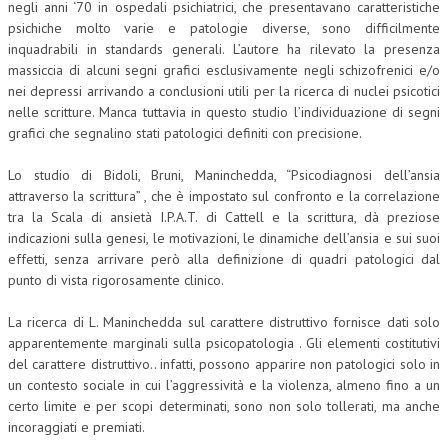
negli anni ‘70 in ospedali psichiatrici, che presentavano caratteristiche
psichiche molto varie e patologie diverse, sono difficilmente
inquadrabili in standards generali. L’autore ha rilevato la presenza
massiccia di alcuni segni grafici esclusivamente negli schizofrenici e/o
nei depressi arrivando a conclusioni utili per la ricerca di nuclei psicotici
nelle scritture. Manca tuttavia in questo studio l’individuazione di segni
grafici che segnalino stati patologici definiti con precisione.
Lo studio di Bidoli, Bruni, Maninchedda, “Psicodiagnosi dell’ansia
attraverso la scrittura” , che è impostato sul confronto e la correlazione
tra la Scala di ansietà I.P.A.T. di Cattell e la scrittura, dà preziose
indicazioni sulla genesi, le motivazioni, le dinamiche dell’ansia e sui suoi
effetti, senza arrivare però alla definizione di quadri patologici dal
punto di vista rigorosamente clinico.
La ricerca di L. Maninchedda sul carattere distruttivo fornisce dati solo
apparentemente marginali sulla psicopatologia . Gli elementi costitutivi
del carattere distruttivo.. infatti, possono apparire non patologici solo in
un contesto sociale in cui l’aggressività e la violenza, almeno fino a un
certo limite e per scopi determinati, sono non solo tollerati, ma anche
incoraggiati e premiati.