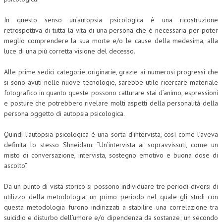
COLLABORA CON NOI
In questo senso un’autopsia psicologica è una ricostruzione
retrospettiva di tutta la vita di una persona che è necessaria per poter
ECONOMIA
meglio comprendere la sua morte e/o le cause della medesima, alla
luce di una più corretta visione del decesso.
CORPORATE SOCIAL RESPONSIBILITY
Alle prime sedici categorie originarie, grazie ai numerosi progressi che
ECONOMIA DELL’ARTE
si sono avuti nelle nuove tecnologie, sarebbe utile ricercare materiale
INTERNAZIONALIZZAZIONE
fotografico in quanto queste possono catturare stai d’animo, espressioni
e posture che potrebbero rivelare molti aspetti della personalità della
HUMAN RESOURCES
persona oggetto di autopsia psicologica.
RISORSE UMANE
Quindi l’autopsia psicologica è una sorta d’intervista, così come l’aveva
definita lo stesso Shneidam: “Un’intervista ai sopravvissuti, come un
MARKETING
misto di conversazione, intervista, sostegno emotivo e buona dose di
ascolto”.
TREASURY IN FINANCIAL SERVICES
RISK MANAGEMENT
Da un punto di vista storico si possono individuare tre periodi diversi di
utilizzo della metodologia: un primo periodo nel quale gli studi con
SVILUPPO SOSTENIBILE
questa metodologia furono indirizzati a stabilire una correlazione tra
suicidio e disturbo dell’umore e/o dipendenza da sostanze; un secondo
PERSONA E CITTÀ