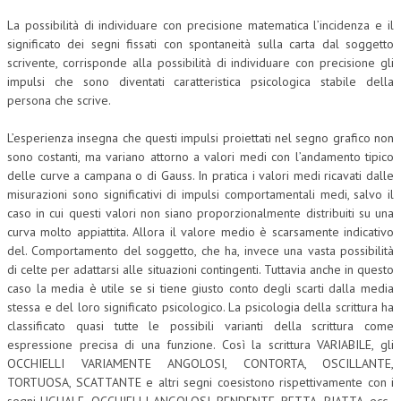
La possibilità di individuare con precisione matematica l’incidenza e il
significato dei segni fissati con spontaneità sulla carta dal soggetto
scrivente, corrisponde alla possibilità di individuare con precisione gli
impulsi che sono diventati caratteristica psicologica stabile della
persona che scrive.
L’esperienza insegna che questi impulsi proiettati nel segno grafico non
sono costanti, ma variano attorno a valori medi con l’andamento tipico
delle curve a campana o di Gauss. In pratica i valori medi ricavati dalle
misurazioni sono significativi di impulsi comportamentali medi, salvo il
caso in cui questi valori non siano proporzionalmente distribuiti su una
curva molto appiattita. Allora il valore medio è scarsamente indicativo
del. Comportamento del soggetto, che ha, invece una vasta possibilità
di celte per adattarsi alle situazioni contingenti. Tuttavia anche in questo
caso la media è utile se si tiene giusto conto degli scarti dalla media
stessa e del loro significato psicologico. La psicologia della scrittura ha
classificato quasi tutte le possibili varianti della scrittura come
espressione precisa di una funzione. Così la scrittura VARIABILE, gli
OCCHIELLI VARIAMENTE ANGOLOSI, CONTORTA, OSCILLANTE,
TORTUOSA, SCATTANTE e altri segni coesistono rispettivamente con i
segni UGUALE, OCCHIELLI ANGOLOSI, PENDENTE, RETTA, PIATTA, ecc.,