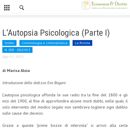
Chiuso
HOME
L’Autopsia Psicologica (Parte I)
CHI SIAMO
Diritto
Criminologia e criminalistica
La Rivista
MISSION
N. 005 - 09/2013
Ago 31, 2013
CONTATTI
di Marisa Aloia
CENTRO STUDI
Introduzione della dott.ssa Eva Bogani
ATTO COSTITUTIVO E STATUTO
L’autopsia psicologica affonda le sue radici tra la fine del 1800 e gli
ORGANIZZAZIONE
inizi del 1900, al fine di approfondire alcune morti dubbi, nelle quali, il
OBIETTIVI
solo intervento del medico legale non sembrava togliere ogni dubbio
sulle cause dei decessi.
DIREZIONE SCIENTIFICA
Grazie a queste “prime bozze di intervista” si arrivò alla certa
ALTA FORMAZIONE