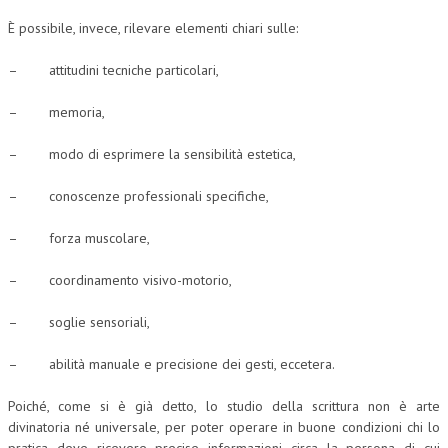
È possibile, invece, rilevare elementi chiari sulle:
– attitudini tecniche particolari,
– memoria,
– modo di esprimere la sensibilità estetica,
– conoscenze professionali specifiche,
– forza muscolare,
– coordinamento visivo-motorio,
– soglie sensoriali,
– abilità manuale e precisione dei gesti, eccetera.
Poiché, come si è già detto, lo studio della scrittura non è arte
divinatoria né universale, per poter operare in buone condizioni chi lo
pratica deve ricevere precise informazioni circa la persona di cui