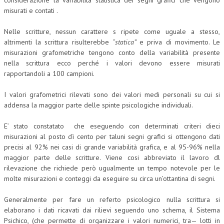
misurati e contati .
Nelle scritture, nessun carattere s ripete come uguale a stesso,
altrimenti la scrittura risulterebbe
“statica”
e priva di movimento. Le
misurazioni grafometriche tengono conto della variabilità presente
nella scrittura ecco perché i valori devono essere misurati
rapportandoli a 100 campioni.
I valori grafometrici rilevati sono dei valori medi personali su cui si
addensa la maggior parte delle spinte psicologiche individuali.
E’ stato constatato che eseguendo con determinati criteri dieci
misurazioni al posto dì cento per taluni segni grafici si ottengono dati
precisi al 92% nei casi di grande variabilità grafica, e al 95-96% nella
maggior parte delle scritture. Viene cosi abbreviato il lavoro dl
rilevazione che richiede però ugualmente un tempo notevole per le
molte misurazioni e conteggi da eseguire su circa un’ottantina di segni.
Generalmente per fare un referto psicologico nulla scrittura si
elaborano i dati ricavati dai rilievi seguendo uno schema, il Sistema
Psichico, (che permette di organizzare i valori numerici, tra— lotti in