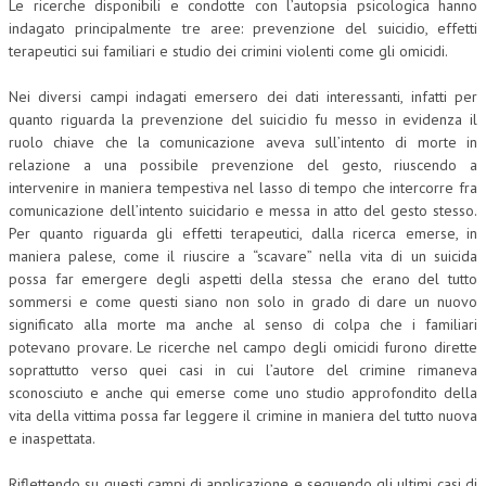
Le ricerche disponibili e condotte con l’autopsia psicologica hanno
indagato principalmente tre aree: prevenzione del suicidio, effetti
CRIMINOLOGIA TRIBUTARIA
terapeutici sui familiari e studio dei crimini violenti come gli omicidi.
CFC E PARADISI FISCALI
Nei diversi campi indagati emersero dei dati interessanti, infatti per
TRANSFER PRICING
quanto riguarda la prevenzione del suicidio fu messo in evidenza il
ruolo chiave che la comunicazione aveva sull’intento di morte in
PRASSI
relazione a una possibile prevenzione del gesto, riuscendo a
intervenire in maniera tempestiva nel lasso di tempo che intercorre fra
AMMINISTRATIVA
comunicazione dell’intento suicidario e messa in atto del gesto stesso.
Per quanto riguarda gli effetti terapeutici, dalla ricerca emerse, in
TRIBUTARIA
maniera palese, come il riuscire a “scavare” nella vita di un suicida
GIURISPRUDENZA
possa far emergere degli aspetti della stessa che erano del tutto
sommersi e come questi siano non solo in grado di dare un nuovo
EUROPEA
significato alla morte ma anche al senso di colpa che i familiari
potevano provare. Le ricerche nel campo degli omicidi furono dirette
COSTITUZIONALE
soprattutto verso quei casi in cui l’autore del crimine rimaneva
sconosciuto e anche qui emerse come uno studio approfondito della
CIVILE
vita della vittima possa far leggere il crimine in maniera del tutto nuova
TRIBUTARIA
e inaspettata.
PENALE
Riflettendo su questi campi di applicazione e seguendo gli ultimi casi di