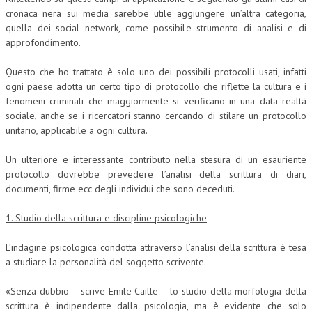
cronaca nera sui media sarebbe utile aggiungere un’altra categoria,
NEWS
quella dei social network, come possibile strumento di analisi e di
approfondimento.
ARCHIVIO EVENTI (FINO AL 2022)
Questo che ho trattato è solo uno dei possibili protocolli usati, infatti
CORSI ENTI TERZI
ogni paese adotta un certo tipo di protocollo che riflette la cultura e i
fenomeni criminali che maggiormente si verificano in una data realtà
PUBBLICAZIONI
sociale, anche se i ricercatori stanno cercando di stilare un protocollo
BOLLETTINO FINANZIAMENTI
unitario, applicabile a ogni cultura.
TELEGRAM
Un ulteriore e interessante contributo nella stesura di un esauriente
protocollo dovrebbe prevedere l’analisi della scrittura di diari,
documenti, firme ecc degli individui che sono deceduti.
DOCUMENTI
1. Studio della scrittura e discipline psicologiche
MANUALI E MONOGRAFIE
L’indagine psicologica condotta attraverso l’analisi della scrittura è tesa
TESI DI LAUREA
a studiare la personalità del soggetto scrivente.
MATERIALE DIDATTICO
«Senza dubbio – scrive Emile Caille – lo studio della morfologia della
INVITI E PROMOZIONI
scrittura è indipendente dalla psicologia, ma è evidente che solo