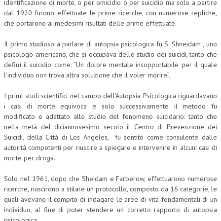
identificazione di morte, o per omicidio o per suicidio ma solo a partire
dal 1920 furono effettuate le prime ricerche, con numerose repliche,
CORSI CE.S.E.D.
che portarono ai medesimi risultati delle prime effettuate.
ARCHIVIO CORSI 2015
Il primo studioso a parlare di autopsia psicologica fu S. Shneidam , uno
DIVENTA SOCIO
psicologo americano, che si occupava dello studio dei suicidi, tanto che
definì il suicidio come: “Un dolore mentale insopportabile per il quale
BROCHURE CE.S.E.D.
l’individuo non trova altra soluzione che il voler morire”.
LA RIVISTA
I primi studi scientifici nel campo dell’Autopsia Psicologica riguardavano
i casi di morte equivoca e solo successivamente il metodo fu
LA RIVISTA
modificato e adattato allo studio del fenomeno suicidario: tanto che
nella metà del diciannovesimo secolo il Centro di Prevenzione dei
COMITATO SCIENTIFICO
Suicidi, della Città di Los Angeles, fu sentito come consulente dalle
autorità competenti per riuscire a spiegare e intervenire in alcuni casi di
COMITATO EDITORIALE
morte per droga.
REDAZIONE
Solo nel 1961, dopo che Sheidam e Farberow, effettuarono numerose
PEER REVIEW
ricerche, riuscirono a stilare un protocollo, composto da 16 categorie, le
quali avevano il compito di indagare le aree di vita fondamentali di un
CODICE ETICO
individuo, al fine di poter stendere un corretto rapporto di autopsia
psicologica.
AUTORI