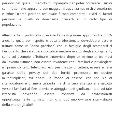
periodo nel quale il metodo fu impiegato per poter correlare i sucidi
con i fattori che appaiono con maggior frequenza nel rischio suicidario;
L’UMANISTA
e infine l’ultimo periodo nel quale furono comparati i rischi di fattori
DIRITTO
personali e quelli di dominanza presenti in un certo tipo di
popolazione.
DIRITTO PENALE D’IMPRESA
Attualmente il protocollo prevede l’investigazione approfondita di 26
DIRITTO DEL LAVORO
aree, le quali, per rispetto e etica professionale dovrebbero essere
trattate come un “dono prezioso” che le famiglie degli scomparsi ci
DIRITTO DEL WEB
fanno tanto che sarebbe auspicabile mettere in atto degli accorgimenti,
DIRITTO DELLE IMPRESE IN CRISI
come ad esempio effettuare l’intervista dopo un minimo di tre mesi
dall’evento luttuoso, non essere invadente con i familiari e privilegiare
CRIMINOLOGIA E CRIMINALISTICA
un primo contatto telefonico e/o per mezzo di lettera, essere e farsi
garante della privacy dei dati forniti, prevedere un equipe
SICUREZZA SUL LAVORO
multidisciplinari, sviluppare un “modo di essere” che non sia di
interrogatorio e di mera curiosità ma di sincera attenzione e ascolto
FISCO
verso i familiari al fine di evitare atteggiamenti giudicanti… per cui tale
DIRITTO TRIBUTARIO
intervista dovrebbe essere condotta da professionisti
opportunatamente formati, non ci si può improvvisare intervistatori
FISCALITÀ INTERNAZIONALE
della vita degli altri!
TAX RISK MANAGEMENT