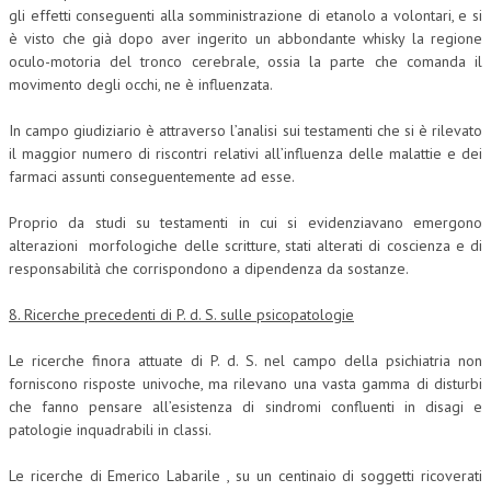
gli effetti conseguenti alla somministrazione di etanolo a volontari, e si
è visto che già dopo aver ingerito un abbondante whisky la regione
oculo-motoria del tronco cerebrale, ossia la parte che comanda il
movimento degli occhi, ne è influenzata.
In campo giudiziario è attraverso l’analisi sui testamenti che si è rilevato
il maggior numero di riscontri relativi all’influenza delle malattie e dei
farmaci assunti conseguentemente ad esse.
Proprio da studi su testamenti in cui si evidenziavano emergono
alterazioni morfologiche delle scritture, stati alterati di coscienza e di
responsabilità che corrispondono a dipendenza da sostanze.
8. Ricerche precedenti di P. d. S. sulle psicopatologie
Le ricerche finora attuate di P. d. S. nel campo della psichiatria non
forniscono risposte univoche, ma rilevano una vasta gamma di disturbi
che fanno pensare all’esistenza di sindromi confluenti in disagi e
patologie inquadrabili in classi.
Le ricerche di Emerico Labarile , su un centinaio di soggetti ricoverati