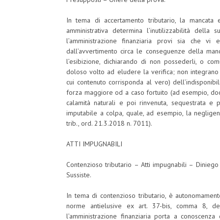
In tema di accertamento tributario, la mancata
amministrativa determina l’inutilizzabilità dell
l’amministrazione finanziaria provi sia che vi 
dall’avvertimento circa le conseguenze della manc
l’esibizione, dichiarando di non possederli, o co
doloso volto ad eludere la verifica; non integrano i
cui contenuto corrisponda al vero) dell’indisponibil
forza maggiore od a caso fortuito (ad esempio, d
calamità naturali e poi rinvenuta, sequestrata e 
imputabile a colpa, quale, ad esempio, la negligenz
trib., ord. 21.3.2018 n. 7011).
ATTI IMPUGNABILI
Contenzioso tributario – Atti impugnabili – Diniego
Sussiste.
In tema di contenzioso tributario, è autonomamente
norme antielusive ex art. 37-bis, comma 8, del
l’amministrazione finanziaria porta a conoscenza d