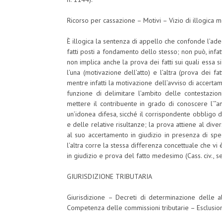
Ricorso per cassazione – Motivi – Vizio di illogica 
È illogica la sentenza di appello che confonde l’ad
fatti posti a fondamento dello stesso; non può, infat
non implica anche la prova dei fatti sui quali essa
l’una (motivazione dell’atto) e l’altra (prova dei 
mentre infatti la motivazione dell’avviso di accertamen
funzione di delimitare l’ambito delle contestazioni
mettere il contribuente in grado di conoscere l’”an
un’idonea difesa, sicché il corrispondente obbligo d
e delle relative risultanze; la prova attiene al div
al suo accertamento in giudizio in presenza di speci
l’altra corre la stessa differenza concettuale che vi 
in giudizio e prova del fatto medesimo (Cass. civ., se
GIURISDIZIONE TRIBUTARIA
Giurisdizione – Decreti di determinazione delle al
Competenza delle commissioni tributarie – Esclusio