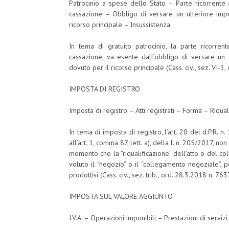
Patrocinio a spese dello Stato – Parte ricorrente
cassazione – Obbligo di versare un ulteriore impor
ricorso principale – Insussistenza.
In tema di gratuito patrocinio, la parte ricorren
cassazione, va esente dall’obbligo di versare un u
dovuto per il ricorso principale (Cass. civ., sez. VI-3
IMPOSTA DI REGISTRO
Imposta di registro – Atti registrati – Forma – Riqua
In tema di imposta di registro, l’art. 20 del d.P.R. 
all’art. 1, comma 87, lett. a), della l. n. 205/2017, non
momento che la “riqualificazione” dell’atto o del c
voluto il “negozio” o il “collegamento negoziale”,
prodottisi (Cass. civ., sez. trib., ord. 28.3.2018 n. 763
IMPOSTA SUL VALORE AGGIUNTO
I.V.A. – Operazioni imponibili – Prestazioni di serviz