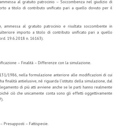
 ammessa al gratuito patrocinio – Soccombenza nel giudizio di
to a titolo di contributo unificato pari a quello dovuto per il
te, ammessa al gratuito patrocinio e risultata soccombente in
lteriore importo a titolo di contributo unificato pari a quello
, ord. 19.6.2018 n. 16163).
lificazione – Finalità – Differenze con la simulazione.
n. 131/1986, nella formulazione anteriore alle modificazioni di cui
 ha finalità antielusive, né riguarda l’istituto della simulazione, dal
ollegamento di più atti avviene anche se le parti hanno realmente
 poiché ciò che unicamente conta sono gli effetti oggettivamente
7).
i – Presupposti – Fattispecie.