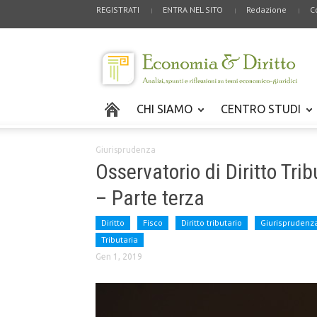
REGISTRATI
ENTRA NEL SITO
Redazione
C
CHI SIAMO
CENTRO STUDI
Giurisprudenza
Osservatorio di Diritto Tri
– Parte terza
Diritto
Fisco
Diritto tributario
Giurisprudenz
Tributaria
Gen 1, 2019