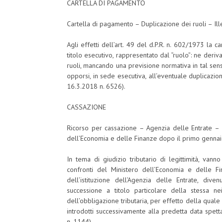
CARTELLA DI PAGAMENTO
Cartella di pagamento – Duplicazione dei ruoli – Ille
Agli effetti dell’art. 49 del d.P.R. n. 602/1973 la c
titolo esecutivo, rappresentato dal “ruolo”: ne deriv
ruoli, mancando una previsione normativa in tal senso 
opporsi, in sede esecutiva, all’eventuale duplicazione
16.3.2018 n. 6526).
CASSAZIONE
Ricorso per cassazione – Agenzia delle Entrate – I
dell’Economia e delle Finanze dopo il primo gennai
In tema di giudizio tributario di legittimità, vann
confronti del Ministero dell’Economia e delle F
dell’istituzione dell’Agenzia delle Entrate, di
successione a titolo particolare della stessa ne
dell’obbligazione tributaria, per effetto della qual
introdotti successivamente alla predetta data spetta 
n. 1144).