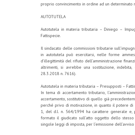
proprio convincimento in ordine ad un determinato rap
AUTOTUTELA
Autotutela in materia tributaria – Diniego – Imp
Fattispecie.
Il sindacato delle commissioni tributarie sull’impu
in autotutela può esercitarsi, nelle forme ammesse
d’illegittimità del rifiuto dell’amministrazione finan
altrimenti, si avrebbe una sostituzione, indebita, d
28.3.2018 n. 7616).
Autotutela in materia tributaria – Presupposti – Fatti
In tema di accertamento tributario, l’amministrazi
accertamento, sostitutivo di quello già precedenteme
perché privo di motivazione, in quanto il potere di
1, del d.l. n. 564/1994 ha carattere generale e, 
formato il giudicato sull’atto oggetto dello stess
singole leggi di imposta, per l’emissione dell’avviso d