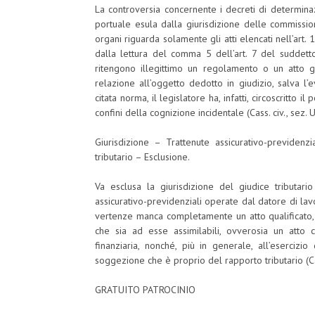
La controversia concernente i decreti di determinaz
portuale esula dalla giurisdizione delle commissio
organi riguarda solamente gli atti elencati nell’art.
dalla lettura del comma 5 dell’art. 7 del suddetto
ritengono illegittimo un regolamento o un atto ge
relazione all’oggetto dedotto in giudizio, salva 
citata norma, il legislatore ha, infatti, circoscritto i
confini della cognizione incidentale (Cass. civ., sez. 
Giurisdizione – Trattenute assicurativo-previde
tributario – Esclusione.
Va esclusa la giurisdizione del giudice tributario
assicurativo-previdenziali operate dal datore di la
vertenze manca completamente un atto qualificato, ch
che sia ad esse assimilabili, ovverosia un atto ch
finanziaria, nonché, più in generale, all’eserciz
soggezione che è proprio del rapporto tributario (Cas
GRATUITO PATROCINIO