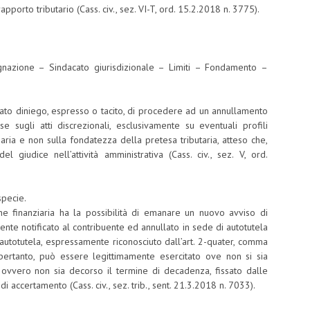
porto tributario (Cass. civ., sez. VI-T, ord. 15.2.2018 n. 3775).
ugnazione – Sindacato giurisdizionale – Limiti – Fondamento –
gnato diniego, espresso o tacito, di procedere ad un annullamento
 sugli atti discrezionali, esclusivamente su eventuali profili
ziaria e non sulla fondatezza della pretesa tributaria, atteso che,
el giudice nell’attività amministrativa (Cass. civ., sez. V, ord.
specie.
one finanziaria ha la possibilità di emanare un nuovo avviso di
nte notificato al contribuente ed annullato in sede di autotutela
 autotutela, espressamente riconosciuto dall’art. 2-quater, comma
pertanto, può essere legittimamente esercitato ove non si sia
o ovvero non sia decorso il termine di decadenza, fissato dalle
i accertamento (Cass. civ., sez. trib., sent. 21.3.2018 n. 7033).