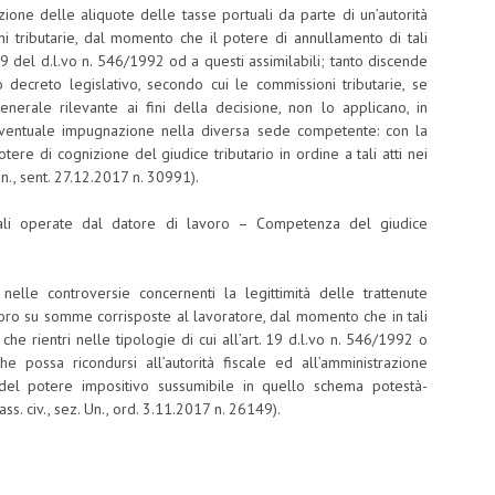
ione delle aliquote delle tasse portuali da parte di un’autorità
ni tributarie, dal momento che il potere di annullamento di tali
 19 del d.l.vo n. 546/1992 od a questi assimilabili; tanto discende
 decreto legislativo, secondo cui le commissioni tributarie, se
nerale rilevante ai fini della decisione, non lo applicano, in
l’eventuale impugnazione nella diversa sede competente: con la
l potere di cognizione del giudice tributario in ordine a tali atti nei
Un., sent. 27.12.2017 n. 30991).
nziali operate dal datore di lavoro – Competenza del giudice
 nelle controversie concernenti la legittimità delle trattenute
voro su somme corrisposte al lavoratore, dal momento che in tali
e rientri nelle tipologie di cui all’art. 19 d.l.vo n. 546/1992 o
e possa ricondursi all’autorità fiscale ed all’amministrazione
io del potere impositivo sussumibile in quello schema potestà-
s. civ., sez. Un., ord. 3.11.2017 n. 26149).