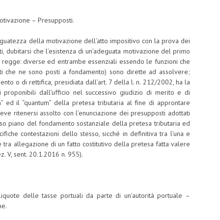
motivazione – Presupposti.
eguatezza della motivazione dell’atto impositivo con la prova dei
ti, dubitarsi che l’esistenza di un’adeguata motivazione del primo
 si regge: diverse ed entrambe essenziali essendo le funzioni che
fatti che ne sono posti a fondamento) sono dirette ad assolvere;
to o di rettifica, presidiata dall’art. 7 della l. n. 212/2002, ha la
 proponibili dall’ufficio nel successivo giudizio di merito e di
” ed il “quantum” della pretesa tributaria al fine di approntare
eve ritenersi assolto con l’enunciazione dei presupposti adottati
erso piano del fondamento sostanziale della pretesa tributaria ed
fiche contestazioni dello stesso, sicché in definitiva tra l’una e
è tra allegazione di un fatto costitutivo della pretesa fatta valere
z. V, sent. 20.1.2016 n. 955).
iquote delle tasse portuali da parte di un’autorità portuale –
ne.