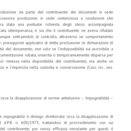
 esibizione da parte del contribuente dei documenti in sede
a successiva produzione in sede contenziosa a condizione che
era stata una puntuale richiesta degli stessi, accompagnata
ata ottemperanza, e sia che il contribuente ne aveva rifiutato
munque sottraendoli al controllo, attraverso un comportamento
 presupposti applicativi di detta preclusione le dichiarazioni (il
ità del documento, non solo se l’indisponibilità sia ascrivibile a
ocumentazione rubata, smarrita o temporaneamente dispersa per
poi rimessa nella disponibilità del contribuente), ma anche se
a e l’imperizia nella custodia e conservazione (Cass. civ., sez.
 circa la disapplicazione di norme antielusive – Impugnabilità –
 impugnabile il diniego direttoriale circa la disapplicazione di
 d.P.R. n. 600/1973, trattandosi di provvedimento con cui
el contribuente, pur senza efficacia vincolante per questi, il