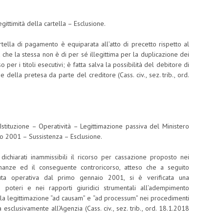
gittimità della cartella – Esclusione.
artella di pagamento è equiparata all’atto di precetto rispetto al
a che la stessa non è di per sé illegittima per la duplicazione dei
per i titoli esecutivi; è fatta salva la possibilità del debitore di
 della pretesa da parte del creditore (Cass. civ., sez. trib., ord.
stituzione – Operatività – Legittimazione passiva del Ministero
o 2001 – Sussistenza – Esclusione.
o dichiarati inammissibili il ricorso per cassazione proposto nei
inanze ed il conseguente controricorso, atteso che a seguito
venuta operativa dal primo gennaio 2001, si è verificata una
i poteri e nei rapporti giuridici strumentali all’adempimento
e la legittimazione “ad causam” e “ad processum” nei procedimenti
esclusivamente all’Agenzia (Cass. civ., sez. trib., ord. 18.1.2018